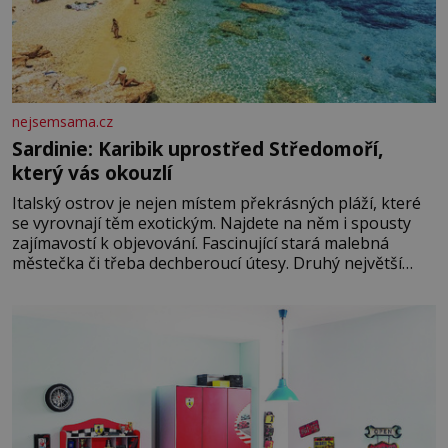
nejsemsama.cz
Sardinie: Karibik uprostřed Středomoří,
který vás okouzlí
Italský ostrov je nejen místem překrásných pláží, které
se vyrovnají těm exotickým. Najdete na něm i spousty
zajímavostí k objevování. Fascinující stará malebná
městečka či třeba dechberoucí útesy. Druhý největší
italský ostrov o velikosti přibližně jedné třetiny České
republiky vás ohromí nejen svými plážemi s bílým
pískem jako v Karibiku, ale i divokou krajinou, také
bohatou historií i luxusem.Zjistěte,