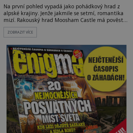
Na první pohled vypadá jako pohádkový hrad z
alpské krajiny. Jenže jakmile se setmí, romantika
mizí. Rakouský hrad Moosham Castle má pověst
nejděsivějšího domu v celé zemi. Lidé tu údajně
ZOBRAZIT VÍCE
slyší kroky v prázdných chodbách, šeptání ze zdí i
nářek mrtvých. A záhadologové tvrdí, že zdejší
temná minulost mohla zanechat něco, co se
dodnes nepodařilo vysvětlit. Kamenný hrad stojí v
horách Salcburska u