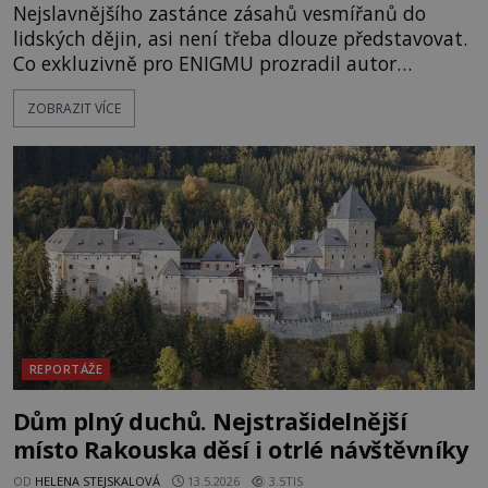
Nejslavnějšího zastánce zásahů vesmířanů do
lidských dějin, asi není třeba dlouze představovat.
Co exkluzivně pro ENIGMU prozradil autor
Vzpomínek na budoucnost, švýcarský badatel
ZOBRAZIT VÍCE
Erich von Däniken? Orbitální stanice Viking 1
přelétá na oběžné dráze nad rudou planetou. Když
je umělá družice od povrchu Marsu vzdálena asi
1873 kilometrů, nachá
REPORTÁŽE
Dům plný duchů. Nejstrašidelnější
místo Rakouska děsí i otrlé návštěvníky
OD
HELENA STEJSKALOVÁ
13.5.2026
3.5TIS