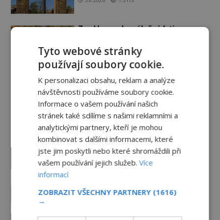
Zrod legend o válečné lsti:
Opravdu na zmatení nepřítele
vypouštěli vypasené králíky?
Tyto webové stránky
3.8.2026
3.0TIS
používají soubory cookie.
K personalizaci obsahu, reklam a analýze
Mapa Piriho Reise: Zakázané
vědění starověku, nebo jen
návštěvnosti používáme soubory cookie.
geniální práce osmanského
Informace o vašem používání našich
admirála?
1.8.2026
3.3TIS
stránek také sdílíme s našimi reklamními a
analytickými partnery, kteří je mohou
Kamenní giganti z Baalbeku: Jak
kombinovat s dalšími informacemi, které
se podařilo přesunout bloky o
jste jim poskytli nebo které shromáždili při
hmotnosti stovek tun?
vašem používání jejich služeb.
Více
31.7.2026
3.3TIS
informací
Paranormální jevy
ZOBRAZIT VŠECHNY PARTNERY
(1616)
→
Herec Richard Dreyfuss a