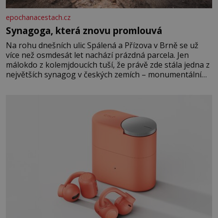
epochanacestach.cz
Synagoga, která znovu promlouvá
Na rohu dnešních ulic Spálená a Přízova v Brně se už
více než osmdesát let nachází prázdná parcela. Jen
málokdo z kolemjdoucích tuší, že právě zde stála jedna z
největších synagog v českých zemích – monumentální
stavba, která byla po desetiletí symbolem sebevědomé a
prosperující židovské komunity. Brněnská Velká
synagoga byla slavnostně otevřena v roce