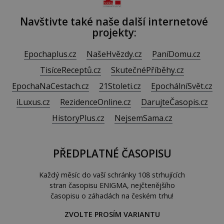
Navštivte také naše další internetové
projekty:
Epochaplus.cz
NašeHvězdy.cz
PaníDomu.cz
TisíceReceptů.cz
SkutečnéPříběhy.cz
EpochaNaCestach.cz
21Stoleti.cz
EpochálníSvět.cz
iLuxus.cz
RezidenceOnline.cz
DarujteČasopis.cz
HistoryPlus.cz
NejsemSama.cz
PŘEDPLATNÉ ČASOPISU
Každý měsíc do vaší schránky 108 strhujících
stran časopisu ENIGMA, nejčtenějšího
časopisu o záhadách na českém trhu!
ZVOLTE PROSÍM VARIANTU