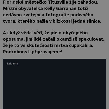
Floridské městečko Titusville žije záhadou.
Místní obyvatelka Kelly Garrahan totiž
nedávno zveřejnila fotografie podivného
tvora, kterého našla v blízkosti jedné silnice.
A i když vědci věří, že jde o obyčejného
oposuma, jiní lidé začali okamžitě spekulovat,
že je to ve skutečnosti mrtvá čupakabra.
Podrobnosti připravujeme!
Reklama