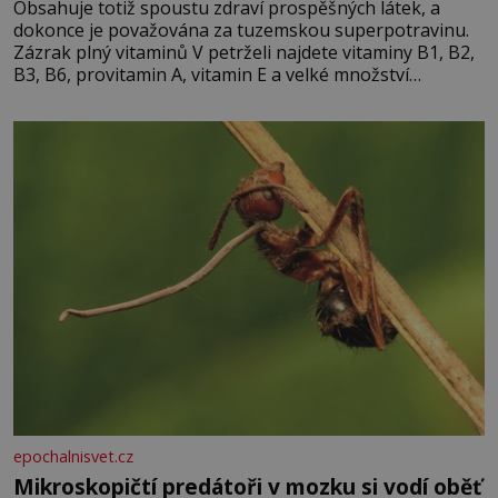
Obsahuje totiž spoustu zdraví prospěšných látek, a
dokonce je považována za tuzemskou superpotravinu.
Zázrak plný vitaminů V petrželi najdete vitaminy B1, B2,
B3, B6, provitamin A, vitamin E a velké množství
vitamínu C (nejvíce ho má nať, dokonce třikrát více než
pomeranč, v kořeni je také, ale je ho desetkrát méně), a
kyselinu listovou. Ale
epochalnisvet.cz
Mikroskopičtí predátoři v mozku si vodí oběť