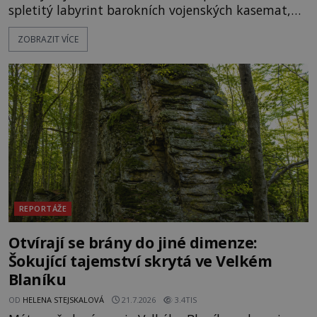
spletitý labyrint barokních vojenských kasemat,
zapomenuté chrámy a vzácné národní poklady.
ZOBRAZIT VÍCE
Hluboko uvnitř mohutné skály nad řekou Vltavou
pulzuje skrytá historie, která se dodnes úspěšně
vyhýbá shonu moderní metropole. Místo, ke
kterému se vážou nejstarší české mýty, ve svých
temných útrobách střeží monumentální
REPORTÁŽE
Otvírají se brány do jiné dimenze:
Šokující tajemství skrytá ve Velkém
Blaníku
OD
HELENA STEJSKALOVÁ
21.7.2026
3.4TIS