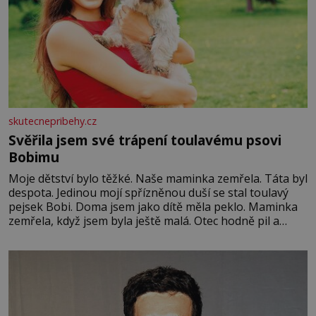
skutecnepribehy.cz
Svěřila jsem své trápení toulavému psovi
Bobimu
Moje dětství bylo těžké. Naše maminka zemřela. Táta byl
despota. Jedinou mojí spřízněnou duší se stal toulavý
pejsek Bobi. Doma jsem jako dítě měla peklo. Maminka
zemřela, když jsem byla ještě malá. Otec hodně pil a
často dokázal propít skoro celou výplatu. Čtyři roky jsem
chodila do školy u nás na vesnici. Měli mě tam rádi,
protože