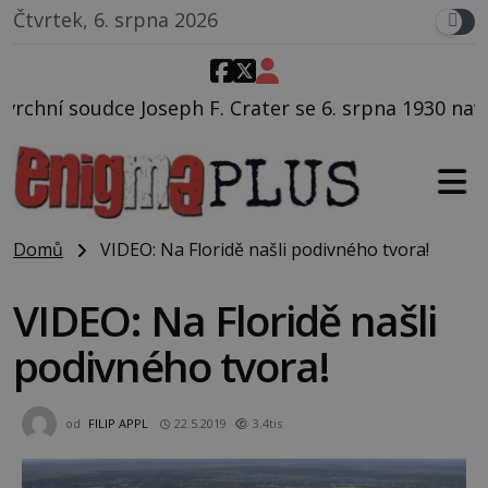
Čtvrtek, 6. srpna 2026
 Crater se 6. srpna 1930 navečeří ve své oblíbené rest
Domů
VIDEO: Na Floridě našli podivného tvora!
VIDEO: Na Floridě našli
podivného tvora!
od
FILIP APPL
22.5.2019
3.4tis