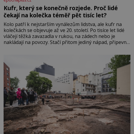
Kufr, který se konečně rozjede. Proč lidé
čekají na kolečka téměř pět tisíc let?
Kolo patří k nejstarším vynálezům lidstva, ale kufr na
kolečkách se objevuje až ve 20. století. Po tisíce let lidé
vláčejí těžká zavazadla v rukou, na zádech nebo je
nakládají na povozy. Stačí přitom jediný nápad, připevnit
ke kufru kolečka. Jenže právě ten nikdo dlouho
nedostane. Až jednou se na letišti ozve věta, která změní