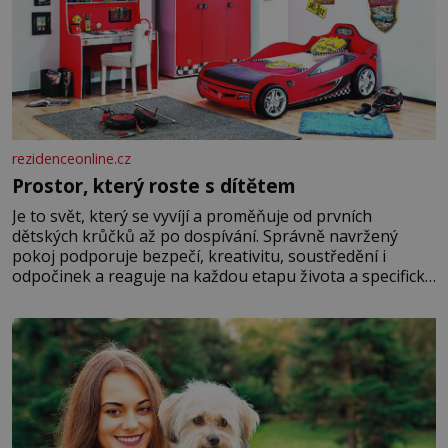
rezidenceonline.cz
Prostor, který roste s dítětem
Je to svět, který se vyvíjí a proměňuje od prvních
dětských krůčků až po dospívání. Správně navržený
pokoj podporuje bezpečí, kreativitu, soustředění i
odpočinek a reaguje na každou etapu života a specifické
potřeby dítěte. Pro nejmenší je klíčová jednoduchost,
měkkost a bezpečí, proto by pokoj miminka měl působit
především klidně a útulně. Předškolní věk je