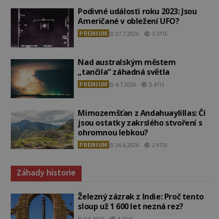
Podivné události roku 2023: Jsou
Američané v obležení UFO?
PREMIUM
27.7.2026
3.5TIS
Nad australským městem
„tančila“ záhadná světla
PREMIUM
4.7.2026
3.4TIS
Mimozemšťan z Andahuaylillas: Čí
jsou ostatky zakrslého stvoření s
ohromnou lebkou?
PREMIUM
26.6.2026
2.9TIS
Záhady historie
Železný zázrak z Indie: Proč tento
sloup už 1 600 let nezná rez?
5.8.2026
1.3TIS