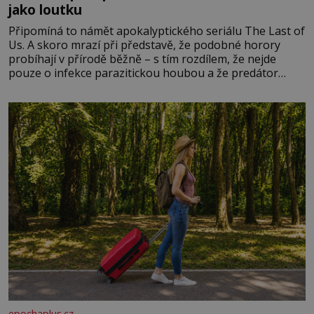
jako loutku
Připomíná to námět apokalyptického seriálu The Last of
Us. A skoro mrazí při představě, že podobné horory
probíhají v přírodě běžně – s tím rozdílem, že nejde
pouze o infekce parazitickou houbou a že predátor
dokáže ovládat jen vývojově nesrovnatelně jednodušší
živočichy, než je člověk. Najít skutečné zombie není nic
nemožného ani v naší přírodě.
epochaplus.cz