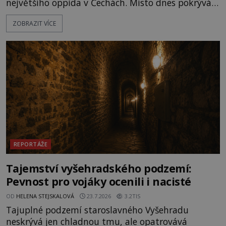
největšího oppida v Čechách. Místo dnes pokrývá
les, zbytky po kdysi monumentálním hradišti jsou
ZOBRAZIT VÍCE
ale v terénu patrné stále. Co dalšího tu po Keltech
zůstalo? Prozkoumejte to spolu s ENIGMOU! Na
vrch Hr
REPORTÁŽE
Tajemství vyšehradského podzemí:
Pevnost pro vojáky ocenili i nacisté
OD
HELENA STEJSKALOVÁ
23.7.2026
3.2TIS
Tajuplné podzemí staroslavného Vyšehradu
neskrývá jen chladnou tmu, ale opatrovává