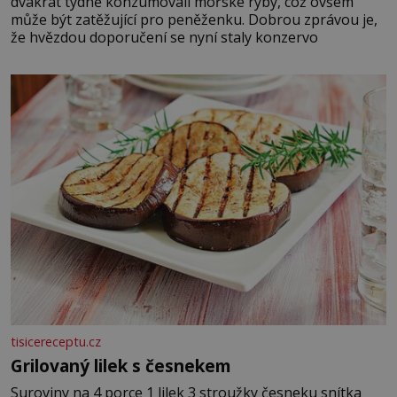
dvakrát týdně konzumovali mořské ryby, což ovšem
může být zatěžující pro peněženku. Dobrou zprávou je,
že hvězdou doporučení se nyní staly konzervo
tisicereceptu.cz
Grilovaný lilek s česnekem
Suroviny na 4 porce 1 lilek 3 stroužky česneku snítka