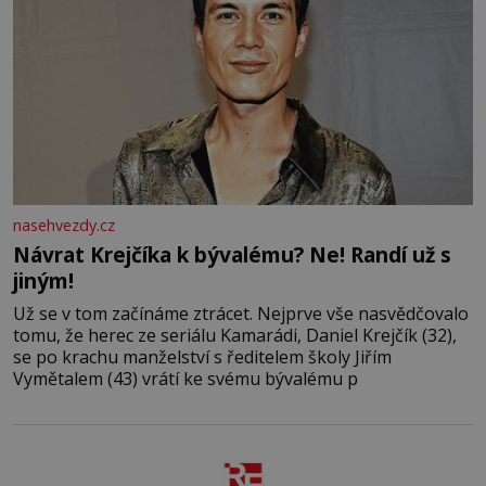
nasehvezdy.cz
Návrat Krejčíka k bývalému? Ne! Randí už s
jiným!
Už se v tom začínáme ztrácet. Nejprve vše nasvědčovalo
tomu, že herec ze seriálu Kamarádi, Daniel Krejčík (32),
se po krachu manželství s ředitelem školy Jiřím
Vymětalem (43) vrátí ke svému bývalému p