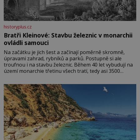
historyplus.cz
Bratři Kleinové: Stavbu železnic v monarchii
ovládli samouci
Na začátku je jich šest a začínají poměrně skromně,
úpravami zahrad, rybníků a parků. Postupně si ale
troufnou i na stavbu železnic. Během 40 let vybudují na
území monarchie třetinu všech tratí, tedy asi 3500
kilometrů! Ohromně na tom zbohatnou… Podnikavého
ducha zdědí bratři Kleinové po otci Johannovi (1756–
1835), který má malý statek na Jesenicku