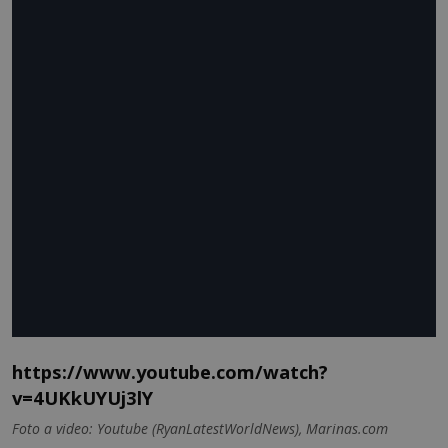
https://www.youtube.com/watch?
v=4UKkUYUj3lY
Foto a video: Youtube (RyanLatestWorldNews), Marinas.com