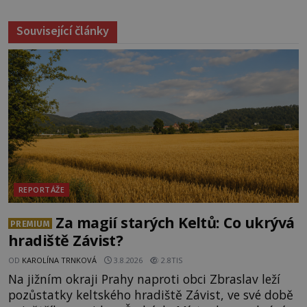
Související články
REPORTÁŽE
Za magií starých Keltů: Co ukrývá
PREMIUM
hradiště Závist?
OD
KAROLÍNA TRNKOVÁ
3.8.2026
2.8TIS
Na jižním okraji Prahy naproti obci Zbraslav leží
pozůstatky keltského hradiště Závist, ve své době