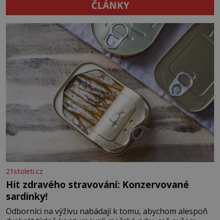
ČLÁNKY
21stoleti.cz
Hit zdravého stravování: Konzervované
sardinky!
Odborníci na výživu nabádají k tomu, abychom alespoň