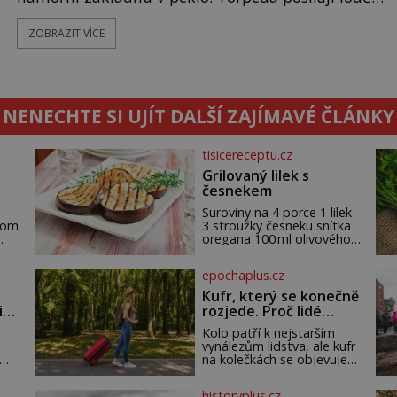
ke dnu, hladinu pokrývá hořící nafta a začíná
ZOBRAZIT VÍCE
jeden z nejosudovějších dnů 20. století. Všude
panuje zmatek, ozývají se vyděšené výkřiky, nebe
zahaluje kouř. Japonští letci se mohou radovat.
Svého nepřítele nachyt
NENECHTE SI UJÍT DALŠÍ ZAJÍMAVÉ ČLÁNKY
tisicereceptu.cz
Grilovaný lilek s
česnekem
Suroviny na 4 porce 1 lilek
hom
3 stroužky česneku snítka
oregana 100 ml olivového
by,
oleje sůl Postup Na mírně
rozpálený gril nebo do
epochaplus.cz
u.
grilovací hliníkové misky
narovnejte nasucho
Kufr, který se konečně
kolečka lilku.
i
rozjede. Proč lidé
ku
čekají na kolečka
Kolo patří k nejstarším
téměř pět tisíc let?
vynálezům lidstva, ale kufr
na kolečkách se objevuje
až ve 20. století. Po tisíce
jí
let lidé vláčejí těžká
historyplus.cz