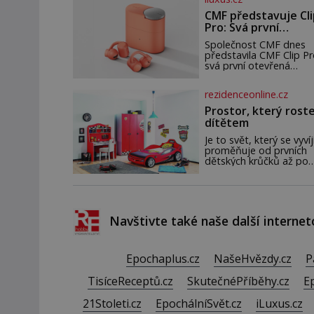
v přírodě běžně – s tím
rozdílem, že nejde pou
CMF představuje Cli
infekce parazitickou
Pro: Svá první
houbou a že predátor
otevřená sluchátka
dokáže ovládat jen
Společnost CMF dnes
vývojově nesrovnatelně
představila CMF Clip Pr
jednodušší živočichy, n
svá první otevřená
je člověk. Najít skuteč
sluchátka, vytvořená s
zombie není nic
cílem nabídnout zážitek
rezidenceonline.cz
nemožného ani v naší
poslechu, který působí
přírodě.
stejně přirozeně, jako z
Prostor, který roste
CMF Clip Pro jsou navr
dítětem
pro lid
Je to svět, který se vyvíj
proměňuje od prvních
dětských krůčků až po
dospívání. Správně
navržený pokoj podpor
bezpečí, kreativitu,
soustředění i odpočine
reaguje na každou eta
Navštivte také naše další internet
života a specifické pot
dítěte. Pro nejmenší je
klíčová jednoduchost,
měkkost a bezpečí, pro
Epochaplus.cz
NašeHvězdy.cz
P
by pokoj miminka měl
působit především klid
TisíceReceptů.cz
SkutečnéPříběhy.cz
E
útulně. Předškolní věk j
21Stoleti.cz
EpochálníSvět.cz
iLuxus.cz