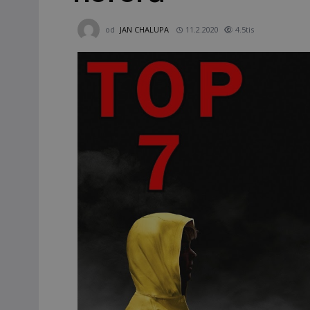
od
JAN CHALUPA
11.2.2020
4.5tis