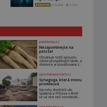
PREMIUM
1.8.2026
3.5TIS
panidomu.cz
Nezapomínejte na
petržel
Obsahuje totiž spoustu
zdraví prospěšných látek, a
dokonce je považována za
tuzemskou superpotravinu.
Zázrak plný vitaminů V
epochanacestach.cz
petrželi najdete vitaminy
B1, B2, B3, B6, provitamin
Synagoga, která znovu
A, vitamin E a velké
promlouvá
množství vitamínu C
(nejvíce ho má nať,
Na rohu dnešních ulic
dokonce třikrát více než
Spálená a Přízova v Brně
pomeranč, v kořeni je také,
se už více než osmdesát
ale je ho desetkrát méně),
let nachází prázdná
a kyselinu listovou. Ale
parcela. Jen málokdo z
nejsemsama.cz