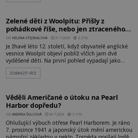
kodex patří mezi největší záhady evropských
dějin a dodnes nikdo s jistotou neví, kdo jej
napsal, kdy vznikl ani co vlastně vypráví.
Zelené děti z Woolpitu: Přišly z
Rohoncský kodex se poprvé objevuje v roce
pohádkové říše, nebo jen ztraceného
světa?
OD
HELENA STEJSKALOVÁ
31.7.2026
3.2TIS
Je žhavé léto 12. století, když obyvatelé anglické
vesnice Woolpit objeví poblíž vlčích jam dvě
vyděšené děti. Na první pohled vypadají jako
každé jiné, až na jednu děsivou výjimku. Jejich
ZOBRAZIT VÍCE
kůže má nazelenalý odstín, mluví
nesrozumitelnou řečí a odmítají jakékoli jídlo
kromě syrových bobů. Příběh se rychle stává
jednou z největších záhad středověké Anglie a ani
Věděli Američané o útoku na Pearl
po téměř devíti stech letech není
Harbor dopředu?
OD
ANDREA ŠULCOVÁ
30.7.2026
3.1TIS
Ohlušující výbuch otřese Pearl Harborem. Je ráno
7. prosince 1941 a japonský útok mění americkou
námořní základnu v peklo. Torpéda posílají lodě