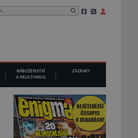
ci, pak si na ulici zavolá taxi, nasedne do něj a už ho nikdy nikdo ne
NÁBOŽENSTVÍ
ZÁZRAKY
A OKULTISMUS