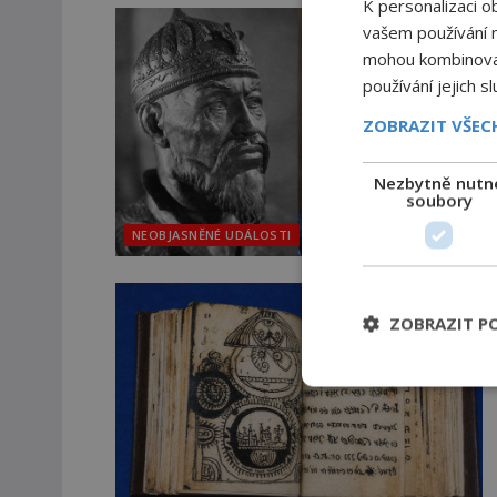
K personalizaci o
vašem používání na
mohou kombinovat 
používání jejich s
ZOBRAZIT VŠE
Nezbytně nutn
soubory
NEOBJASNĚNÉ UDÁLOSTI
ZOBRAZIT P