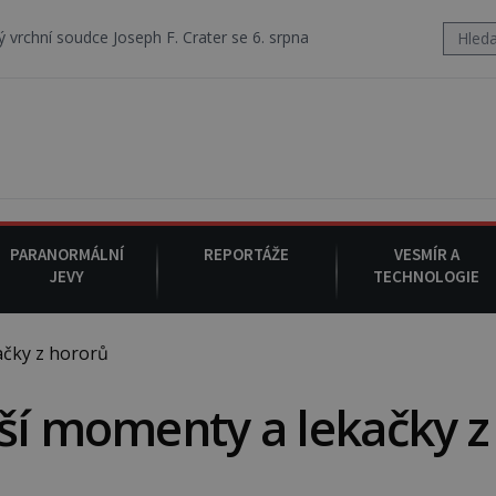
ce Joseph F. Crater se 6. srpna 1930 navečeří ve své oblíbené restaura
PARANORMÁLNÍ
REPORTÁŽE
VESMÍR A
JEVY
TECHNOLOGIE
ačky z hororů
ší momenty a lekačky z