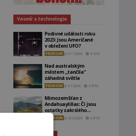
Vesmír a technologie
Podivné události roku
2023: Jsou Američané
v obležení UFO?
PREMIUM
27.7.2026
3.5TIS
Nad australským
městem „tančila“
záhadná světla
PREMIUM
4.7.2026
3.4TIS
Mimozemšťan z
Andahuaylillas: Čí jsou
ostatky zakrslého
stvoření s ohromnou
PREMIUM
26.6.2026
2.9TIS
lebkou?
Záhady historie