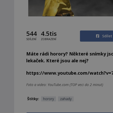
544
4.5tis
Sdíle
SDÍLENÍ
ZOBRAZENÍ
Máte rádi horory? Některé snímky js
lekaček. Které jsou ale nej?
https://www.youtube.com/watch?v
Foto a video: YouTube.com (TOP veci do 2 minut)
Štítky:
horory
zahady