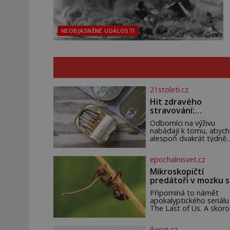
NEOBJASNĚNÉ UDÁLOSTI
21stoleti.cz
Hit zdravého
stravování:
Konzervované
Odborníci na výživu
sardinky!
nabádají k tomu, abyc
alespoň dvakrát týdně
konzumovali mořské ry
což ovšem může být
epochalnisvet.cz
zatěžující pro peněženk
Dobrou zprávou je, že
Mikroskopičtí
hvězdou doporučení se
predátoři v mozku s
nyní staly konzervo
vodí oběť jako lout
Připomíná to námět
apokalyptického seriálu
The Last of Us. A skoro
mrazí při představě, že
podobné horory probíha
iluxus.cz