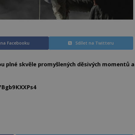
t na Facebooku
Sdílet na Twitteru
ou plné skvěle promyšlených děsivých momentů a
=7Bgb9KXXPs4