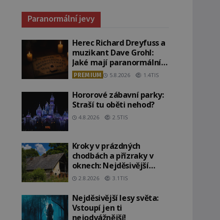
Paranormální jevy
Herec Richard Dreyfuss a
muzikant Dave Grohl:
Jaké mají paranormální
zážitky?
PREMIUM
5.8.2026
1.4TIS
Hororové zábavní parky:
Straší tu oběti nehod?
4.8.2026
2.5TIS
Kroky v prázdných
chodbách a přízraky v
oknech: Nejděsivější
domy v Česku budí hrůzu
2.8.2026
3.1TIS
Nejděsivější lesy světa:
Vstoupí jen ti
nejodvážnější!