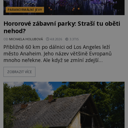
PARANORMÁLNÍ JEVY
Hororové zábavní parky: Straší tu oběti
nehod?
OD
MICHAELA HOLUBOVÁ
4.8.2026
3.3TIS
Přibližně 60 km po dálnici od Los Angeles leží
město Anaheim. Jeho název většině Evropanů
mnoho neřekne. Ale když se zmíní zdejší
Disneyland, je hned jasno. Zábavní park vyroste na
ZOBRAZIT VÍCE
poklidném místě bývalého sadu pomerančovníků.
Klid tu teď rozhodně nepanuje, park navštíví
kolem 17 000 000 zábavychtivých lidí ročně. A ač je
velká snaha to utajit, někteří z