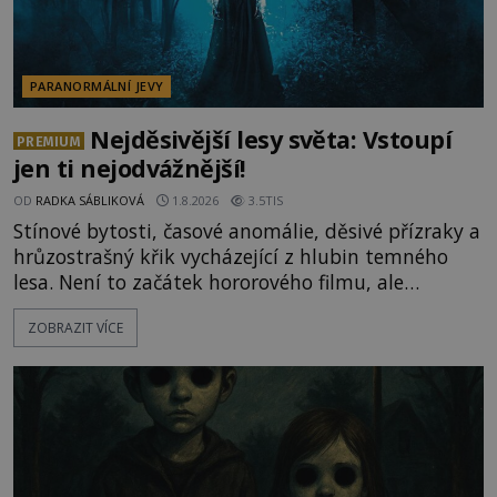
PARANORMÁLNÍ JEVY
Nejděsivější lesy světa: Vstoupí
PREMIUM
jen ti nejodvážnější!
OD
RADKA SÁBLIKOVÁ
1.8.2026
3.5TIS
Stínové bytosti, časové anomálie, děsivé přízraky a
hrůzostrašný křik vycházející z hlubin temného
lesa. Není to začátek hororového filmu, ale
události, které popisují návštěvníci lesů, které jsou
ZOBRAZIT VÍCE
označovány jako nejděsivější na světě. Lidé bydlící
v jejich blízkosti se jim i za bílého dne obloukem
vyhýbají! Už jste o těchto lesích slyšeli? A odvážili
byste se je navštívit? [gallery ids="17