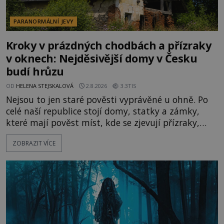
PARANORMÁLNÍ JEVY
Kroky v prázdných chodbách a přízraky
v oknech: Nejděsivější domy v Česku
budí hrůzu
OD
HELENA STEJSKALOVÁ
2.8.2026
3.3TIS
Nejsou to jen staré pověsti vyprávěné u ohně. Po
celé naší republice stojí domy, statky a zámky,
které mají pověst míst, kde se zjevují přízraky,
ozývají nevysvětlitelné zvuky nebo se dějí podivné
ZOBRAZIT VÍCE
jevy. Zatímco historici většinou hledají racionální
vysvětlení, záhadologové upozorňují, že některé
lokality vykazují nápadně podobná svědectví po
celé generace. A právě tato opakující se svědectví
ud