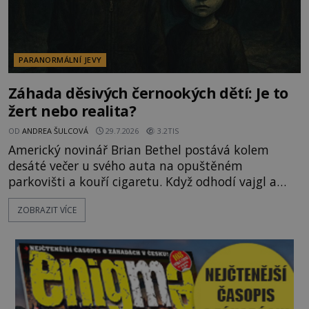
PARANORMÁLNÍ JEVY
Záhada děsivých černookých dětí: Je to
žert nebo realita?
OD
ANDREA ŠULCOVÁ
29.7.2026
3.2TIS
Americký novinář Brian Bethel postává kolem
desáté večer u svého auta na opuštěném
parkovišti a kouří cigaretu. Když odhodí vajgl a
chystá se nastoupit do auta, přijdou k němu dva
ZOBRAZIT VÍCE
mladí chlapci, kterým může být okolo 14 let.
„Pane, byl byste tak laskav a svezl nás domů? Je to
pouhých několik minut od tohoto parkoviště,“
zeptá se suverénně jeden z nich. P