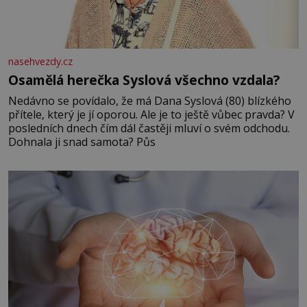
nasehvezdy.cz
Osamělá herečka Syslová všechno vzdala?
Nedávno se povídalo, že má Dana Syslová (80) blízkého
přítele, který je jí oporou. Ale je to ještě vůbec pravda? V
posledních dnech čím dál častěji mluví o svém odchodu.
Dohnala ji snad samota? Půs