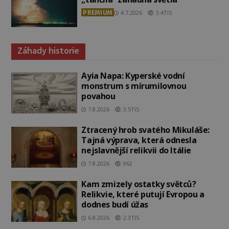
PREMIUM
4.7.2026
3.4TIS
Záhady historie
Ayia Napa: Kyperské vodní
monstrum s mírumilovnou
povahou
7.8.2026
3.5TIS
Ztracený hrob svatého Mikuláše:
Tajná výprava, která odnesla
nejslavnější relikvii do Itálie
7.8.2026
962
Kam zmizely ostatky světců?
Relikvie, které putují Evropou a
dodnes budí úžas
6.8.2026
2.3TIS