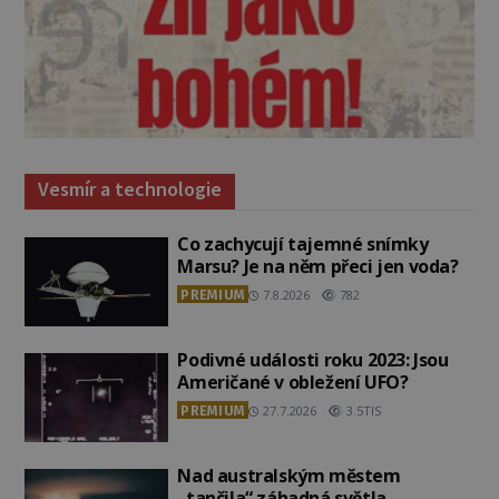
Vesmír a technologie
Co zachycují tajemné snímky
Marsu? Je na něm přeci jen voda?
PREMIUM
7.8.2026
782
Podivné události roku 2023: Jsou
Američané v obležení UFO?
PREMIUM
27.7.2026
3.5TIS
Nad australským městem
„tančila“ záhadná světla