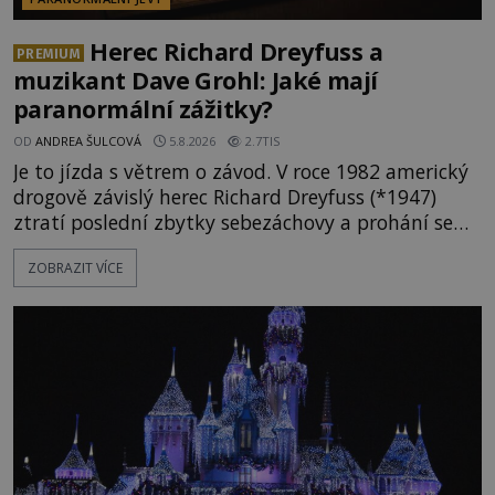
Herec Richard Dreyfuss a
PREMIUM
muzikant Dave Grohl: Jaké mají
paranormální zážitky?
OD
ANDREA ŠULCOVÁ
5.8.2026
2.7TIS
Je to jízda s větrem o závod. V roce 1982 americký
drogově závislý herec Richard Dreyfuss (*1947)
ztratí poslední zbytky sebezáchovy a prohání se
po silnicích ve svém mercedesu jako utržený ze
ZOBRAZIT VÍCE
řetězu. Vše vyvrcholí katastrofou, když to Dreyfuss
napálí v plné rychlosti do stromu! Policie ve vraku
následně nalezne schovaný kokain. Tímto
momentem se slavnému