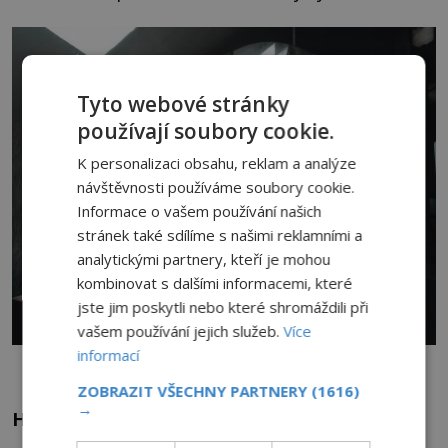
Tyto webové stránky
používají soubory cookie.
K personalizaci obsahu, reklam a analýze
návštěvnosti používáme soubory cookie.
Informace o vašem používání našich
stránek také sdílíme s našimi reklamními a
analytickými partnery, kteří je mohou
kombinovat s dalšími informacemi, které
jste jim poskytli nebo které shromáždili při
vašem používání jejich služeb.
Více
informací
Zrcadlo.Foto: Pixabay
ZOBRAZIT VŠECHNY PARTNERY
(1616)
→
Historie se opakuje?