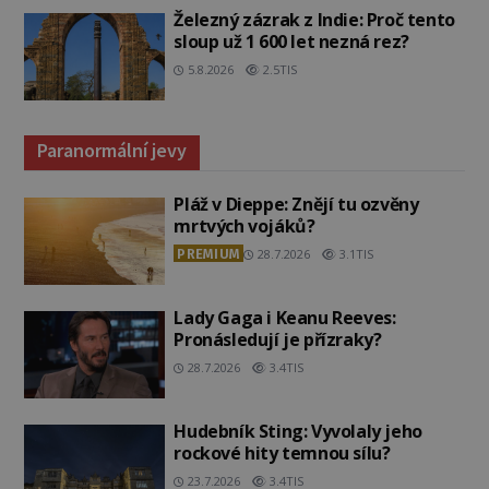
Železný zázrak z Indie: Proč tento
sloup už 1 600 let nezná rez?
5.8.2026
2.5TIS
Paranormální jevy
Pláž v Dieppe: Znějí tu ozvěny
mrtvých vojáků?
PREMIUM
28.7.2026
3.1TIS
Lady Gaga i Keanu Reeves:
Pronásledují je přízraky?
28.7.2026
3.4TIS
Hudebník Sting: Vyvolaly jeho
rockové hity temnou sílu?
23.7.2026
3.4TIS