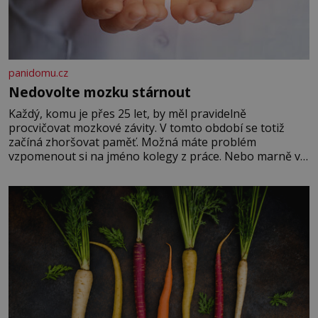
panidomu.cz
Nedovolte mozku stárnout
Každý, komu je přes 25 let, by měl pravidelně
procvičovat mozkové závity. V tomto období se totiž
začíná zhoršovat paměť. Možná máte problém
vzpomenout si na jméno kolegy z práce. Nebo marně v
paměti lovíte název knížky, kterou jste nedávno přečetli.
Je to opravdu tak, s věkem jako kdyby se paměť
rozhodla stávkovat. Cvičte