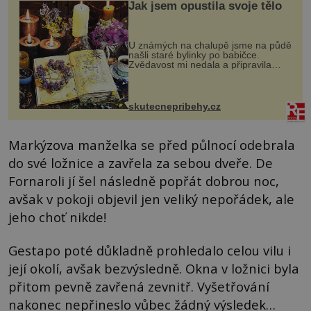
Jak jsem opustila svoje tělo
U známých na chalupě jsme na půdě
našli staré bylinky po babičce.
Zvědavost mi nedala a připravila
jsem si z nich lektvar… Zimní pobyt
na chalupě se pro mě vlastní vinou
změnil v děsivý zážitek, na kt...
skutecnepribehy.cz
Markýzova manželka se před půlnocí odebrala
do své ložnice a zavřela za sebou dveře. De
Fornaroli jí šel následně popřát dobrou noc,
avšak v pokoji objevil jen veliký nepořádek, ale
jeho choť nikde!
Gestapo poté důkladně prohledalo celou vilu i
její okolí, avšak bezvýsledně. Okna v ložnici byla
přitom pevně zavřená zevnitř. Vyšetřování
nakonec nepřineslo vůbec žádný výsledek…