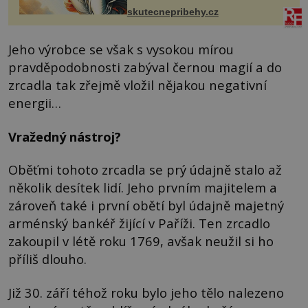
Čech, kde jsme si naplánova...
skutecnepribehy.cz
Jeho výrobce se však s vysokou mírou
pravděpodobnosti zabýval černou magií a do
zrcadla tak zřejmě vložil nějakou negativní
energii…
Vražedný nástroj?
Oběťmi tohoto zrcadla se prý údajně stalo až
několik desítek lidí. Jeho prvním majitelem a
zároveň také i první obětí byl údajně majetný
arménský bankéř žijící v Paříži. Ten zrcadlo
zakoupil v létě roku 1769, avšak neužil si ho
příliš dlouho.
Již 30. září téhož roku bylo jeho tělo nalezeno