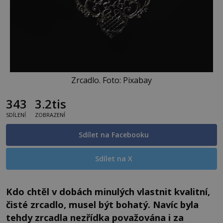
Zrcadlo. Foto: Pixabay
343
3.2tis
SDÍLENÍ
ZOBRAZENÍ
Sdílet na Facebooku
Sdílet na X
Kdo chtěl v dobách minulých vlastnit kvalitní,
čisté zrcadlo, musel být bohatý. Navíc byla
tehdy zrcadla nezřídka považována i za