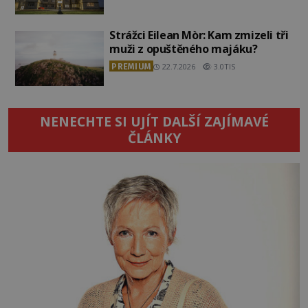
Strážci Eilean Mòr: Kam zmizeli tři
muži z opuštěného majáku?
PREMIUM
22.7.2026
3.0TIS
NENECHTE SI UJÍT DALŠÍ ZAJÍMAVÉ
ČLÁNKY