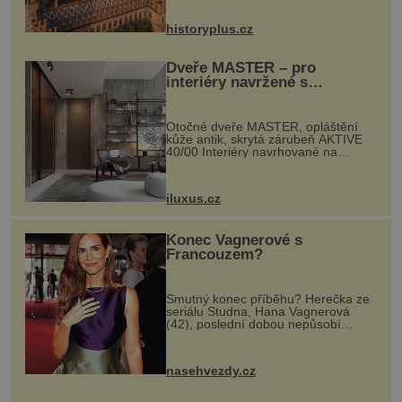
na něm dal mimořádně záležet. Jeho
stavební plány by při ...
historyplus.cz
Dveře MASTER – pro
interiéry navržené s
rozumem i vášní!
Otočné dveře MASTER, opláštění
kůže antik, skrytá zárubeň AKTIVE
40/00 Interiéry navrhované na
zakázku často vyžadují atypické
rozměry nejen nábytku, ale i
otvorových prvků. Technické zázemí
iluxus.cz
dnes umož...
Konec Vagnerové s
Francouzem?
Smutný konec příběhu? Herečka ze
seriálu Studna, Hana Vagnerová
(42), poslední dobou nepůsobí
nejšťastněji. Ačkoli časy její anorexie
jsou už dávno pryč a opět se pyšnila
ženskými křivkami, najednou s...
nasehvezdy.cz