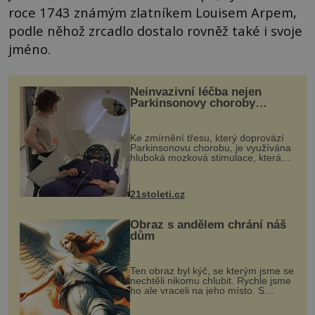
roce 1743 známým zlatníkem Louisem Arpem,
podle něhož zrcadlo dostalo rovněž také i svoje
jméno.
Neinvazivní léčba nejen
Parkinsonovy choroby
pomocí ultrazvukové
„helmy“
Ke zmírnění třesu, který doprovází
Parkinsonovu chorobu, je využívána
hluboká mozková stimulace, která
však vyžaduje vysoce invazivní
zákrok. Ultrazvuk zase není vhodný
k dostatečně přesnému zacílení ...
21stoleti.cz
Obraz s andělem chrání náš
dům
Ten obraz byl kýč, se kterým jsme se
nechtěli nikomu chlubit. Rychle jsme
ho ale vraceli na jeho místo. S
manželem Vaškem jsme si pořídili
chaloupku, takový domek na severu