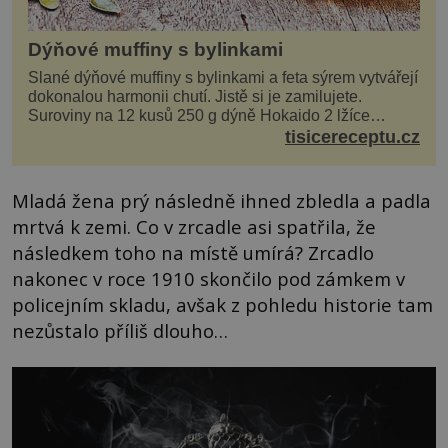
Dýňové muffiny s bylinkami
Slané dýňové muffiny s bylinkami a feta sýrem vytvářejí
dokonalou harmonii chutí. Jistě si je zamilujete.
Suroviny na 12 kusů 250 g dýně Hokaido 2 lžíce
olivového oleje sůl, pepř hrst nasekaných špen...
tisicereceptu.cz
Mladá žena prý následně ihned zbledla a padla
mrtvá k zemi. Co v zrcadle asi spatřila, že
následkem toho na místě umírá? Zrcadlo
nakonec v roce 1910 skončilo pod zámkem v
policejním skladu, avšak z pohledu historie tam
nezůstalo příliš dlouho…