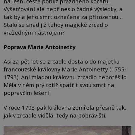
na lesní cestě poblíž prázdného kočáru.
Vyšetřování ale nepřineslo žádné výsledky, a
tak byla jeho smrt označena za přirozenou…
Stalo se snad již tehdy magické zrcadlo
vražedným nástrojem?
Poprava Marie Antoinetty
Asi za pět let se zrcadlo dostalo do majetku
francouzské královny Marie Antoinetty (1755-
1793). Ani mladou královnu zrcadlo nepotěšilo.
Měla v něm prý totiž spatřit svou smrt na
popravčím lešení.
V roce 1793 pak královna zemřela přesně tak,
jak v zrcadle viděla, tedy na popravišti.