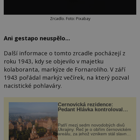
Zrcadlo. Foto: Pixabay
Ani gestapo neuspělo…
Další informace o tomto zrcadle pocházejí z
roku 1943, kdy se objevilo v majetku
kolaboranta, markýze de Fornaroliho. V září
1943 pořádal markýz večírek, na který pozval
nacistické pohlaváry.
Černovická rezidence:
Pedant Hlávka kontroloval
každou cihlu
Patří mezi sedm novodobých divů
Ukrajiny. Řeč je o obřím černovickém
areálu, za jehož vznikem stál slavný
český architekt Josef Hlávka. Ten si