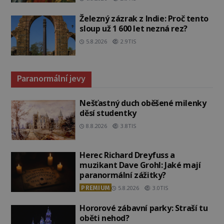
Železný zázrak z Indie: Proč tento
sloup už 1 600 let nezná rez?
5.8.2026
2.9TIS
Paranormální jevy
Nešťastný duch oběšené milenky
děsí studentky
8.8.2026
3.8TIS
Herec Richard Dreyfuss a
muzikant Dave Grohl: Jaké mají
paranormální zážitky?
PREMIUM
5.8.2026
3.0TIS
Hororové zábavní parky: Straší tu
oběti nehod?