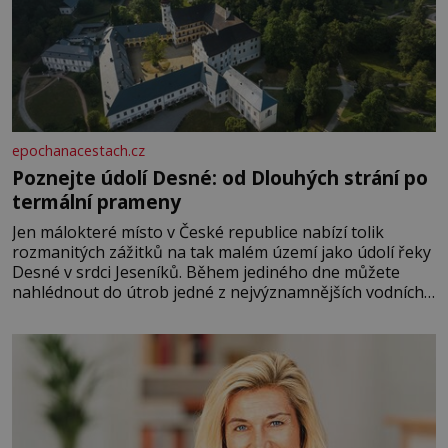
epochanacestach.cz
Poznejte údolí Desné: od Dlouhých strání po
termální prameny
Jen málokteré místo v České republice nabízí tolik
rozmanitých zážitků na tak malém území jako údolí řeky
Desné v srdci Jeseníků. Během jediného dne můžete
nahlédnout do útrob jedné z nejvýznamnějších vodních
elektráren v Evropě, vydat se na horské hřebeny, projet
se na koloběžce a den zakončit poznáváním památek ve
Velkých Losinách nebo v termálním