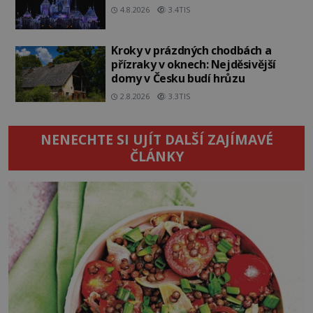
4.8.2026
3.4TIS
Kroky v prázdných chodbách a
přízraky v oknech: Nejděsivější
domy v Česku budí hrůzu
2.8.2026
3.3TIS
NENECHTE SI UJÍT DALŠÍ ZAJÍMAVÉ
ČLÁNKY