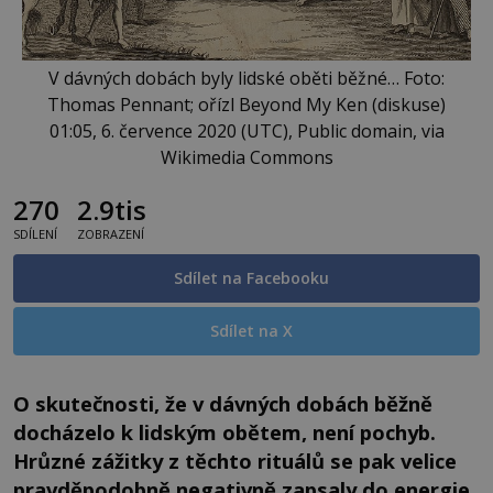
V dávných dobách byly lidské oběti běžné… Foto:
Thomas Pennant; ořízl Beyond My Ken (diskuse)
01:05, 6. července 2020 (UTC), Public domain, via
Wikimedia Commons
270
2.9tis
SDÍLENÍ
ZOBRAZENÍ
Sdílet na Facebooku
Sdílet na X
O skutečnosti, že v dávných dobách běžně
docházelo k lidským obětem, není pochyb.
Hrůzné zážitky z těchto rituálů se pak velice
pravděpodobně negativně zapsaly do energie