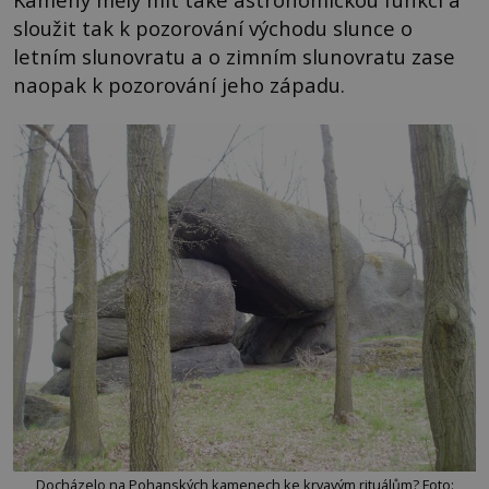
sloužit tak k pozorování východu slunce o
letním slunovratu a o zimním slunovratu zase
naopak k pozorování jeho západu.
Docházelo na Pohanských kamenech ke krvavým rituálům? Foto: