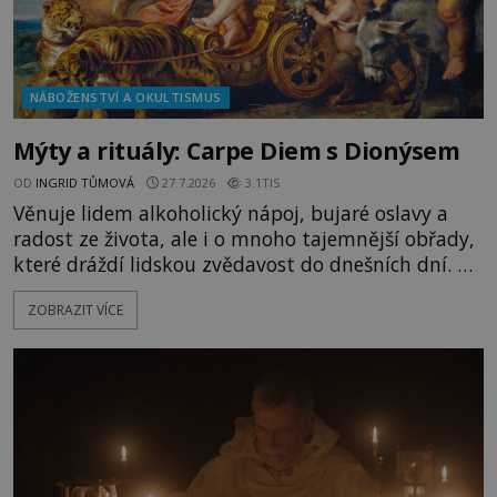
NÁBOŽENSTVÍ A OKULTISMUS
Mýty a rituály: Carpe Diem s Dionýsem
OD
INGRID TŮMOVÁ
27.7.2026
3.1TIS
Věnuje lidem alkoholický nápoj, bujaré oslavy a
radost ze života, ale i o mnoho tajemnější obřady,
které dráždí lidskou zvědavost do dnešních dní. Co
doopravdy představuje bůh, jemuž Římané říkají
ZOBRAZIT VÍCE
Bakchus? Mytologický příběh řeckého boha
Dionýsa není zrovna idylická pohádka. Bůh Zeus jej
zplodí se svou milenkou Semelou, což Diova žena
Héra nemůže nechat b