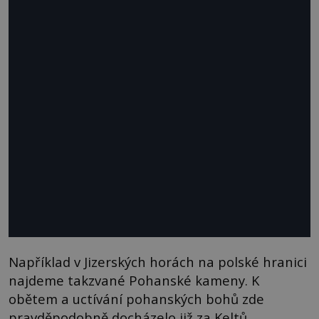
Například v Jizerských horách na polské hranici
najdeme takzvané Pohanské kameny. K
obětem a uctívání pohanských bohů zde
pravděpodobně docházelo již za Keltů.