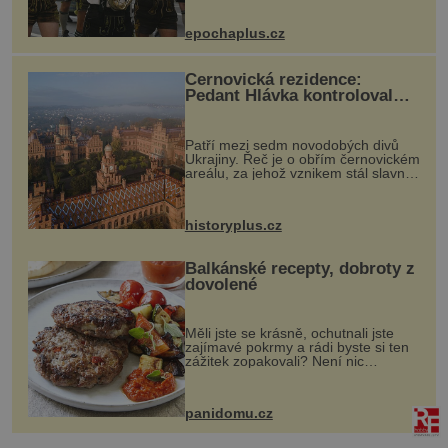
návštěvníků, kteří si vychutnávají
pivo, tradiční jídlo a bavorskou
epochaplus.cz
kultur...
Černovická rezidence:
Pedant Hlávka kontroloval
každou cihlu
Patří mezi sedm novodobých divů
Ukrajiny. Řeč je o obřím černovickém
areálu, za jehož vznikem stál slavný
český architekt Josef Hlávka. Ten si
na něm dal mimořádně záležet. Jeho
stavební plány by při ...
historyplus.cz
Balkánské recepty, dobroty z
dovolené
Měli jste se krásně, ochutnali jste
zajímavé pokrmy a rádi byste si ten
zážitek zopakovali? Není nic
snazšího. Pljeskavica (10 porcí)
Možná jste ji ochutnali na dovolené v
bývalé Jugoslávii, lze ji vi...
panidomu.cz