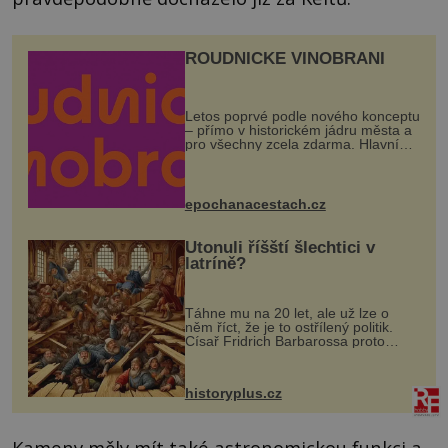
ROUDNICKÉ VINOBRANÍ
Letos poprvé podle nového konceptu
– přímo v historickém jádru města a
pro všechny zcela zdarma. Hlavní
program se odehraje na Karlově a
Husově náměstí. Návštěvníci se
mohou těšit na víno, burčák, pes...
epochanacestach.cz
Utonuli říšští šlechtici v
latríně?
Táhne mu na 20 let, ale už lze o
něm říct, že je to ostřílený politik.
Císař Fridrich Barbarossa proto
posílá svého syna a dědice Jindřicha
VI. do Erfurtu, aby se stal
prostředníkem při řešení sporu m...
historyplus.cz
Kameny měly mít také astronomickou funkci a