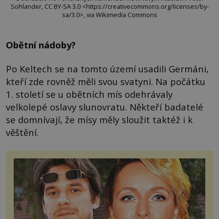
Sohlander, CC BY-SA 3.0 <https://creativecommons.org/licenses/by-
sa/3.0>, via Wikimedia Commons
Obětní nádoby?
Po Keltech se na tomto území usadili Germáni,
kteří zde rovněž měli svou svatyni. Na počátku
1. století se u obětních mís odehrávaly
velkolepé oslavy slunovratu. Někteří badatelé
se domnívají, že mísy měly sloužit taktéž i k
věštění.