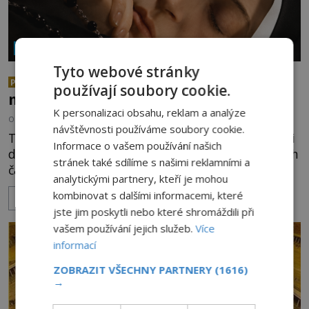
NÁBOŽENSTVÍ A OKULTISMUS
Tyto webové stránky
Neporušená těla svatých: Jak je
PREMIUM
používají soubory cookie.
možné, že vzdorují času?
K personalizaci obsahu, reklam a analýze
OD
EVA SOUKUPOVÁ
6.8.2026
2.7TIS
návštěvnosti používáme soubory cookie.
Těla mnohých světců se zázračně nerozkládají ani
Informace o vašem používání našich
desítky či stovky let po jejich smrti, ačkoliv na nich
stránek také sdílíme s našimi reklamními a
často nebylo provedeno balzamování či jiné
analytickými partnery, kteří je mohou
pokusy o konzervaci. Neporušené ostatky bývají
kombinovat s dalšími informacemi, které
ZOBRAZIT VÍCE
považovány za důkaz svatosti zemřelých. Jaké
jste jim poskytli nebo které shromáždili při
tajemné síly těla významných náboženských
vašem používání jejich služeb.
Více
osobností ochraňují? Na hřbitově u kláštera
informací
Milosrdných
ZOBRAZIT VŠECHNY PARTNERY
(1616)
→