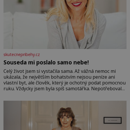
skutecnepribehy.cz
Souseda mi poslalo samo nebe!
Celý život jsem si vystačila sama. Až vážná nemoc mi
ukázala, že největším bohatstvím nejsou peníze ani
vlastní byt, ale člověk, který je ochotný podat pomocnou
ruku. Vždycky jsem byla spíš samotářka. Nepotřebovala
jsem kolem sebe partu kamarádek ani partnera. Stačily
mi knihy, práce a hlavně klid. Hned po studiích jsem
odešla z rodného města,