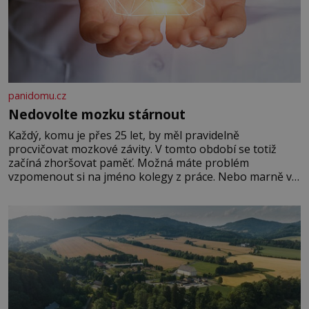
panidomu.cz
Nedovolte mozku stárnout
Každý, komu je přes 25 let, by měl pravidelně
procvičovat mozkové závity. V tomto období se totiž
začíná zhoršovat paměť. Možná máte problém
vzpomenout si na jméno kolegy z práce. Nebo marně v
paměti lovíte název knížky, kterou jste nedávno přečetli.
Je to opravdu tak, s věkem jako kdyby se paměť
rozhodla stávkovat. Cvičte