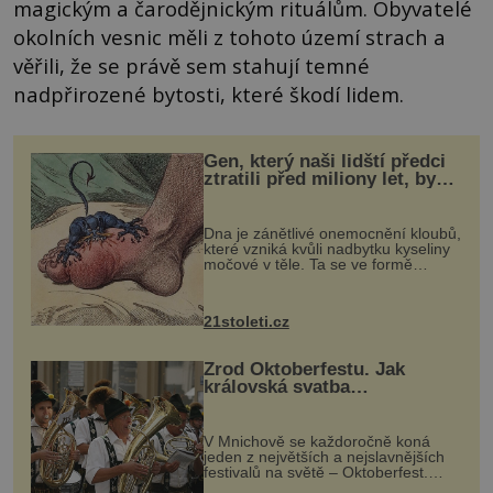
magickým a čarodějnickým rituálům. Obyvatelé
okolních vesnic měli z tohoto území strach a
věřili, že se právě sem stahují temné
nadpřirozené bytosti, které škodí lidem.
Gen, který naši lidští předci
ztratili před miliony let, by
mohl pomoci s léčbou
„nemoci králů“
Dna je zánětlivé onemocnění kloubů,
které vzniká kvůli nadbytku kyseliny
močové v těle. Ta se ve formě
krystalků ukládá v blízkosti kloubů,
nejčastěji přitom postihuje palce na
nohou, a způsobuje bole...
21stoleti.cz
Zrod Oktoberfestu. Jak
královská svatba
odstartovala největší pivní
festival světa
V Mnichově se každoročně koná
jeden z největších a nejslavnějších
festivalů na světě – Oktoberfest.
Každý rok přiláká miliony