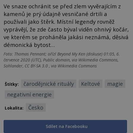
Ve snaze ochránit se před zlem vyvěrajícím z
kamenů je prý údajně vesničané drtili a
používali jako štěrk. Místní legendy rovněž
vyprávějí, že zde často býval viděn ohnivý kočár,
ve kterém se proháněla jakási neznámá, děsivá
démonická bytost…
Foto: Thomas Pennant; ořízl Beyond My Ken (diskuse) 01:05, 6.
července 2020 (UTC), Public domain, via Wikimedia Commons,
Sohlander, CC BY-SA 3.0 , via Wikimedia Commons
čarodějnické rituály
Keltové
magie
Štítky:
negativní energie
Česko
Lokalita:
Sdílet na Facebooku