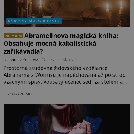
NÁBOŽENSTVÍ A OKULTISMUS
Abramelinova magická kniha:
PREMIUM
Obsahuje mocná kabalistická
zaříkávadla?
OD
ANDREA ŠULCOVÁ
22.7.2026
3.5TIS
Prostorná studovna židovského vzdělance
Abrahama z Wormsu je napěchovaná až po strop
vzácnými spisy. Vousatý učenec sedí za stolem a
před sebou má rozložený jeden z nejzáhadnějších
ZOBRAZIT VÍCE
magických textů. Jde o Abramelinův grimoár, který
sám sepsal. Skutečně do něj zaznamenal mocná
kouzla, jak si někteří myslí, nebo jde o pouhou
pověru? Už šest měsíců pobývá