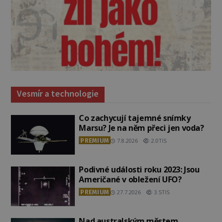
Vesmír a technologie
Co zachycují tajemné snímky
Marsu? Je na něm přeci jen voda?
PREMIUM
7.8.2026
2.0TIS
Podivné události roku 2023: Jsou
Američané v obležení UFO?
PREMIUM
27.7.2026
3.5TIS
Nad australským městem