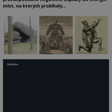
míst, na kterých probíhaly…
Reklama