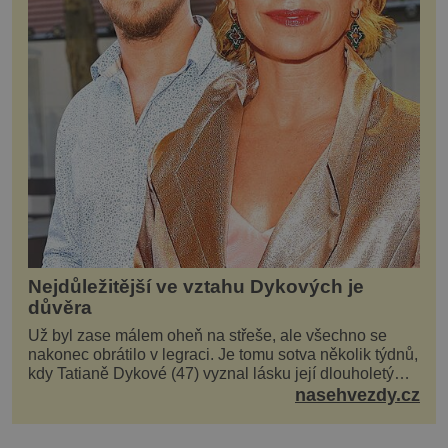
Nejdůležitější ve vztahu Dykových je
důvěra
Už byl zase málem oheň na střeše, ale všechno se
nakonec obrátilo v legraci. Je tomu sotva několik týdnů,
kdy Tatianě Dykové (47) vyznal lásku její dlouholetý
kolega a kamarád. Lidé si hned mysleli, ž...
nasehvezdy.cz