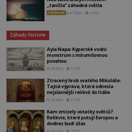
„tančila“ záhadná světla
PREMIUM
4.7.2026
3.4TIS
Záhady historie
Ayia Napa: Kyperské vodní
monstrum s mírumilovnou
povahou
7.8.2026
4.7TIS
Ztracený hrob svatého Mikuláše:
Tajná výprava, která odnesla
nejslavnější relikvii do Itálie
7.8.2026
2.1TIS
Kam zmizely ostatky světců?
Relikvie, které putují Evropou a
dodnes budí úžas
6.8.2026
2.9TIS