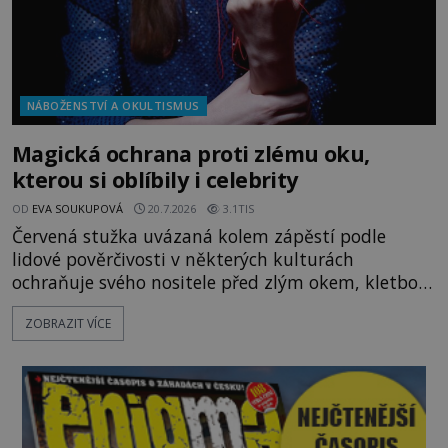
NÁBOŽENSTVÍ A OKULTISMUS
Magická ochrana proti zlému oku,
kterou si oblíbily i celebrity
OD
EVA SOUKUPOVÁ
20.7.2026
3.1TIS
Červená stužka uvázaná kolem zápěstí podle
lidové pověrčivosti v některých kulturách
ochraňuje svého nositele před zlým okem, kletbou,
která může přivodit neštěstí či nemoc. S tímto
ZOBRAZIT VÍCE
nenápadným symbolem magické ochrany lze
občas spatřit i různé celebrity včetně Madonny
nebo Leonarda DiCapria. Na Blízkém východě a v
židovských komunitách po celém světě, je