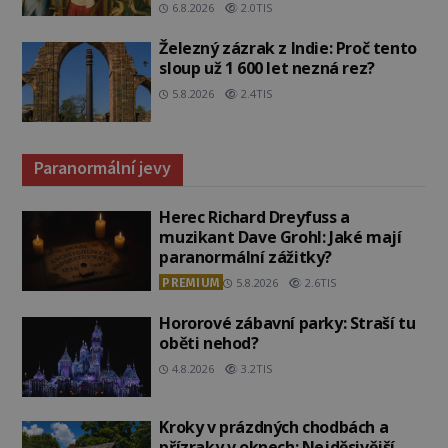
6.8.2026
2.0TIS
Železný zázrak z Indie: Proč tento
sloup už 1 600 let nezná rez?
5.8.2026
2.4TIS
Paranormální jevy
Herec Richard Dreyfuss a
muzikant Dave Grohl: Jaké mají
paranormální zážitky?
PREMIUM
5.8.2026
2.6TIS
Hororové zábavní parky: Straší tu
oběti nehod?
4.8.2026
3.2TIS
Kroky v prázdných chodbách a
přízraky v oknech: Nejděsivější