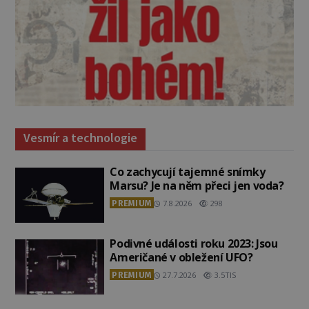
Vesmír a technologie
Co zachycují tajemné snímky
Marsu? Je na něm přeci jen voda?
PREMIUM
7.8.2026
298
Podivné události roku 2023: Jsou
Američané v obležení UFO?
PREMIUM
27.7.2026
3.5TIS