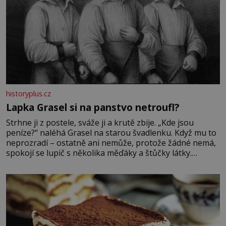
historyplus.cz
Lapka Grasel si na panstvo netroufl?
Strhne ji z postele, sváže ji a krutě zbije. „Kde jsou
peníze?“ naléhá Grasel na starou švadlenku. Když mu to
neprozradí – ostatně ani nemůže, protože žádné nemá,
spokojí se lupič s několika měďáky a štůčky látky.
Zraněná žena pár dní nato umírá. Je to muž nebývale
krutý. Jeho činy budí hrůzu ještě dlouho po jeho smrti