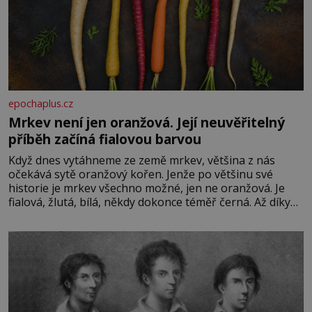
epochaplus.cz
Mrkev není jen oranžová. Její neuvěřitelný
příběh začíná fialovou barvou
Když dnes vytáhneme ze země mrkev, většina z nás
očekává sytě oranžový kořen. Jenže po většinu své
historie je mrkev všechno možné, jen ne oranžová. Je
fialová, žlutá, bílá, někdy dokonce téměř černá. Až díky
stovkám let pečlivého šlechtění se z ní stává zelenina,
bez které si českou zahradu ani nedokážeme představit.
Její příběh je