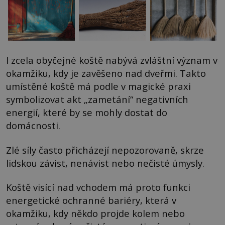
I zcela obyčejné koště nabývá zvláštní význam v
okamžiku, kdy je zavěšeno nad dveřmi. Takto
umístěné koště má podle v magické praxi
symbolizovat akt „zametání“ negativních
energií, které by se mohly dostat do
domácnosti.
Zlé síly často přicházejí nepozorovaně, skrze
lidskou závist, nenávist nebo nečisté úmysly.
Koště visící nad vchodem má proto funkci
energetické ochranné bariéry, která v
okamžiku, kdy někdo projde kolem nebo