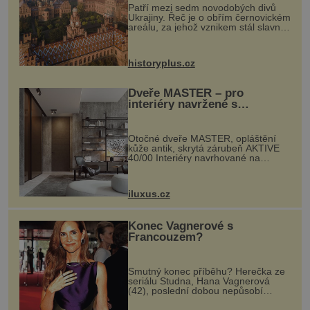
Patří mezi sedm novodobých divů
Ukrajiny. Řeč je o obřím černovickém
areálu, za jehož vznikem stál slavný
český architekt Josef Hlávka. Ten si
na něm dal mimořádně záležet. Jeho
stavební plány by při ...
historyplus.cz
Dveře MASTER – pro
interiéry navržené s
rozumem i vášní!
Otočné dveře MASTER, opláštění
kůže antik, skrytá zárubeň AKTIVE
40/00 Interiéry navrhované na
zakázku často vyžadují atypické
rozměry nejen nábytku, ale i
otvorových prvků. Technické zázemí
iluxus.cz
dnes umož...
Konec Vagnerové s
Francouzem?
Smutný konec příběhu? Herečka ze
seriálu Studna, Hana Vagnerová
(42), poslední dobou nepůsobí
nejšťastněji. Ačkoli časy její anorexie