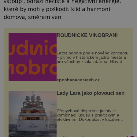
vstoupí, odrazí nečisté a negativní energie,
které by mohly poškodit klid a harmonii
domova, směrem ven.
ROUDNICKÉ VINOBRANÍ
Letos poprvé podle nového konceptu
– přímo v historickém jádru města a
pro všechny zcela zdarma. Hlavní
program se odehraje na Karlově a
Husově náměstí. Návštěvníci se
mohou těšit na víno, burčák, pes...
epochanacestach.cz
Lady Lara jako plovoucí sen
Přepychová dispozice jachty je
kombinací luxusu s praktickým a
efektivním. Dokonalost v každém
detailu představuje značka Fendi
Casa, kterou byly vybaveny její
paluby. Monacký přístav nabízí
každoročn...