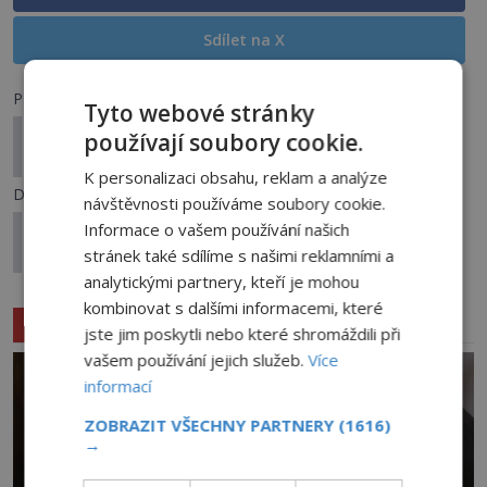
Sdílet na X
Předchozí článek
Tyto webové stránky
Christopher Case zemřel za podivných okolností.
používají soubory cookie.
Zabil ho strach, nebo temná kletba
K personalizaci obsahu, reklam a analýze
Další článek
návštěvnosti používáme soubory cookie.
Tajemství Českého Krumlova: Co alchymisté
Informace o vašem používání našich
ukryli do tajemných symbolů?
stránek také sdílíme s našimi reklamními a
analytickými partnery, kteří je mohou
kombinovat s dalšími informacemi, které
Související články
jste jim poskytli nebo které shromáždili při
vašem používání jejich služeb.
Více
informací
ZOBRAZIT VŠECHNY PARTNERY
(1616)
→