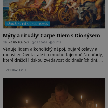
NÁBOŽENSTVÍ A OKULTISMUS
Mýty a rituály: Carpe Diem s Dionýsem
OD
INGRID TŮMOVÁ
27.7.2026
3.1TIS
Věnuje lidem alkoholický nápoj, bujaré oslavy a
radost ze života, ale i o mnoho tajemnější obřady,
které dráždí lidskou zvědavost do dnešních dní. Co
doopravdy představuje bůh, jemuž Římané říkají
ZOBRAZIT VÍCE
Bakchus? Mytologický příběh řeckého boha
Dionýsa není zrovna idylická pohádka. Bůh Zeus jej
zplodí se svou milenkou Semelou, což Diova žena
Héra nemůže nechat b