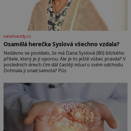
nasehvezdy.cz
Osamělá herečka Syslová všechno vzdala?
Nedávno se povídalo, že má Dana Syslová (80) blízkého
přítele, který je jí oporou. Ale je to ještě vůbec pravda? V
posledních dnech čím dál častěji mluví o svém odchodu.
Dohnala ji snad samota? Půs