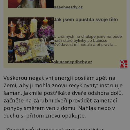
jsou už dávno pryč a opět se pyšnila
ženskými křivkami, najednou s...
nasehvezdy.cz
Jak jsem opustila svoje tělo
U známých na chalupě jsme na půdě
našli staré bylinky po babičce.
Zvědavost mi nedala a připravila
jsem si z nich lektvar… Zimní pobyt
na chalupě se pro mě vlastní vinou
změnil v děsivý zážitek, na kt...
skutecnepribehy.cz
Veškerou negativní energii posílám zpět na
Zemi, aby ji mohla znovu recyklovat,“ instruuje
šaman. Jakmile postříkáte dveře odshora dolů,
začněte na zárubni dveří provádět zametací
pohyby směrem ven z domu. Nahlas nebo v
duchu si přitom znovu opakujte:
„Zbavuji svůj domov veškeré negativity.