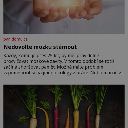
panidomu.cz
Nedovolte mozku stárnout
Každý, komu je přes 25 let, by měl pravidelně
procvičovat mozkové závity. V tomto období se totiž
začíná zhoršovat paměť. Možná máte problém
vzpomenout si na jméno kolegy z práce. Nebo marně v
paměti lovíte název knížky, kterou jste nedávno přečetli.
Je to opravdu tak, s věkem jako kdyby se paměť
rozhodla stávkovat. Cvičte