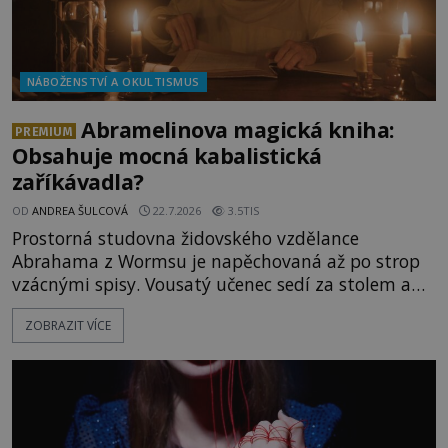
NÁBOŽENSTVÍ A OKULTISMUS
Abramelinova magická kniha:
PREMIUM
Obsahuje mocná kabalistická
zaříkávadla?
OD
ANDREA ŠULCOVÁ
22.7.2026
3.5TIS
Prostorná studovna židovského vzdělance
Abrahama z Wormsu je napěchovaná až po strop
vzácnými spisy. Vousatý učenec sedí za stolem a
před sebou má rozložený jeden z nejzáhadnějších
ZOBRAZIT VÍCE
magických textů. Jde o Abramelinův grimoár, který
sám sepsal. Skutečně do něj zaznamenal mocná
kouzla, jak si někteří myslí, nebo jde o pouhou
pověru? Už šest měsíců pobývá