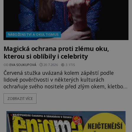
NÁBOŽENSTVÍ A OKULTISMUS
Magická ochrana proti zlému oku,
kterou si oblíbily i celebrity
OD
EVA SOUKUPOVÁ
20.7.2026
3.1TIS
Červená stužka uvázaná kolem zápěstí podle
lidové pověrčivosti v některých kulturách
ochraňuje svého nositele před zlým okem, kletbou,
která může přivodit neštěstí či nemoc. S tímto
ZOBRAZIT VÍCE
nenápadným symbolem magické ochrany lze
občas spatřit i různé celebrity včetně Madonny
nebo Leonarda DiCapria. Na Blízkém východě a v
židovských komunitách po celém světě, je