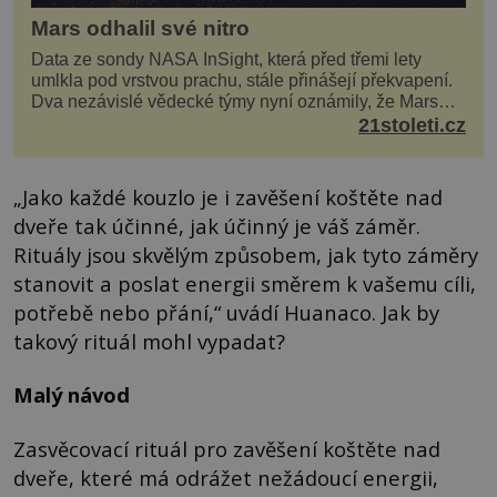
Mars odhalil své nitro
Data ze sondy NASA InSight, která před třemi lety
umlkla pod vrstvou prachu, stále přinášejí překvapení.
Dva nezávislé vědecké týmy nyní oznámily, že Mars
má nejen plášť plný trosek z dávných impaktů,...
21stoleti.cz
„Jako každé kouzlo je i zavěšení koštěte nad
dveře tak účinné, jak účinný je váš záměr.
Rituály jsou skvělým způsobem, jak tyto záměry
stanovit a poslat energii směrem k vašemu cíli,
potřebě nebo přání,“ uvádí Huanaco. Jak by
takový rituál mohl vypadat?
Malý návod
Zasvěcovací rituál pro zavěšení koštěte nad
dveře, které má odrážet nežádoucí energii,