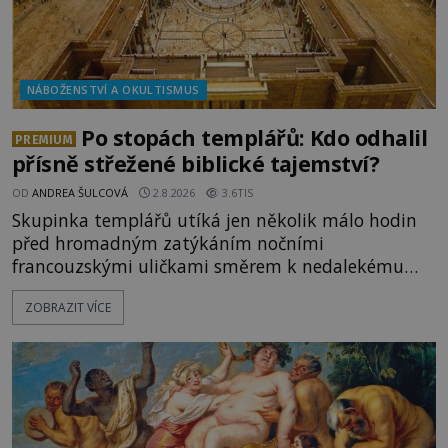
NÁBOŽENSTVÍ A OKULTISMUS
Po stopách templářů: Kdo odhalil
PREMIUM
přísně střežené biblické tajemství?
OD
ANDREA ŠULCOVÁ
2.8.2026
3.6TIS
Skupinka templářů utíká jen několik málo hodin
před hromadným zatýkáním nočními
francouzskými uličkami směrem k nedalekému
přístavu. Jeden z nich má přes ramena ranec s
ZOBRAZIT VÍCE
tajemným obsahem. Kapitán lodi už na ně čeká.
„Dejte to do podpalubí a připravte se. Za chvíli
vyplouváme,“ sdělí jim. „Kam máme namířeno,
kapitáne?“ zeptá se ho jeden z templářů. „Do Sk