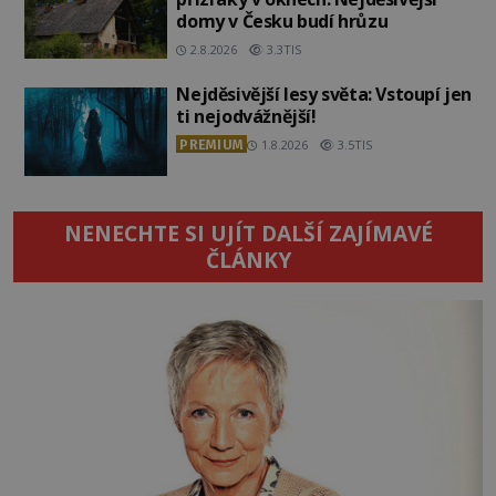
domy v Česku budí hrůzu
2.8.2026
3.3TIS
Nejděsivější lesy světa: Vstoupí jen
ti nejodvážnější!
PREMIUM
1.8.2026
3.5TIS
NENECHTE SI UJÍT DALŠÍ ZAJÍMAVÉ
ČLÁNKY