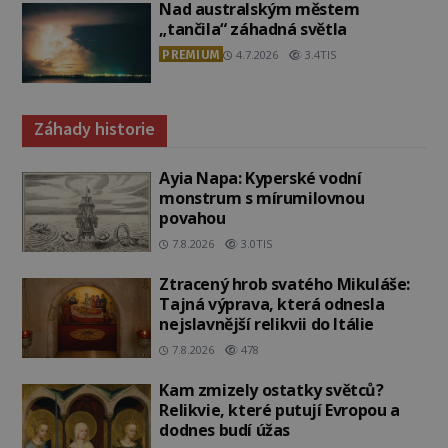
Nad australským městem
„tančila“ záhadná světla
PREMIUM
4.7.2026
3.4TIS
Záhady historie
Ayia Napa: Kyperské vodní
monstrum s mírumilovnou
povahou
7.8.2026
3.0TIS
Ztracený hrob svatého Mikuláše:
Tajná výprava, která odnesla
nejslavnější relikvii do Itálie
7.8.2026
478
Kam zmizely ostatky světců?
Relikvie, které putují Evropou a
dodnes budí úžas