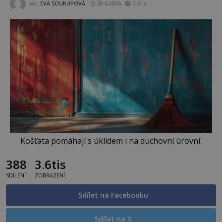
od
EVA SOUKUPOVÁ
20.6.2026
3.6tis
Košťata pomáhají s úklidem i na duchovní úrovni.
388
3.6tis
SDÍLENÍ
ZOBRAZENÍ
Sdílet na Facebooku
Sdílet na X