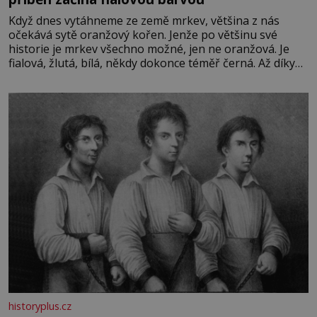
Když dnes vytáhneme ze země mrkev, většina z nás
očekává sytě oranžový kořen. Jenže po většinu své
historie je mrkev všechno možné, jen ne oranžová. Je
fialová, žlutá, bílá, někdy dokonce téměř černá. Až díky
stovkám let pečlivého šlechtění se z ní stává zelenina,
bez které si českou zahradu ani nedokážeme představit.
Její příběh je
historyplus.cz