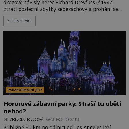
drogově závislý herec Richard Dreyfuss (*1947)
ztratí poslední zbytky sebezáchovy a prohání se
po silnicích ve svém mercedesu jako utržený ze
ZOBRAZIT VÍCE
řetězu. Vše vyvrcholí katastrofou, když to Dreyfuss
napálí v plné rychlosti do stromu! Policie ve vraku
následně nalezne schovaný kokain. Tímto
momentem se slavnému
PARANORMÁLNÍ JEVY
Hororové zábavní parky: Straší tu oběti
nehod?
OD
MICHAELA HOLUBOVÁ
4.8.2026
3.1TIS
Přibližně 60 km po dálnici od Los Angeles leží