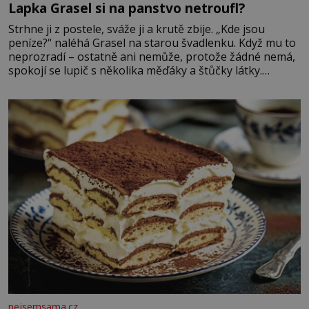
Lapka Grasel si na panstvo netroufl?
Strhne ji z postele, sváže ji a krutě zbije. „Kde jsou
peníze?“ naléhá Grasel na starou švadlenku. Když mu to
neprozradí – ostatně ani nemůže, protože žádné nemá,
spokojí se lupič s několika měďáky a štůčky látky.
Zraněná žena pár dní nato umírá. Je to muž nebývale
krutý. Jeho činy budí hrůzu ještě dlouho po jeho smrti
nejsemsama.cz