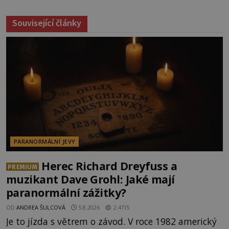
Související články
PARANORMÁLNÍ JEVY
Herec Richard Dreyfuss a
PREMIUM
muzikant Dave Grohl: Jaké mají
paranormální zážitky?
OD
ANDREA ŠULCOVÁ
5.8.2026
2.4TIS
Je to jízda s větrem o závod. V roce 1982 americký