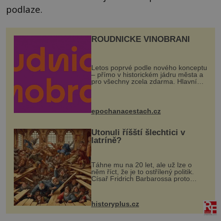
podlaze.
ROUDNICKÉ VINOBRANÍ
Letos poprvé podle nového konceptu
– přímo v historickém jádru města a
pro všechny zcela zdarma. Hlavní
program se odehraje na Karlově a
Husově náměstí. Návštěvníci se
mohou těšit na víno, burčák, pes...
epochanacestach.cz
Utonuli říšští šlechtici v
latríně?
Táhne mu na 20 let, ale už lze o
něm říct, že je to ostřílený politik.
Císař Fridrich Barbarossa proto
posílá svého syna a dědice Jindřicha
VI. do Erfurtu, aby se stal
prostředníkem při řešení sporu m...
historyplus.cz