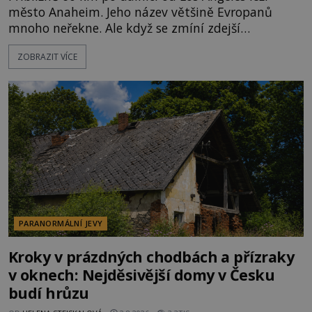
město Anaheim. Jeho název většině Evropanů
mnoho neřekne. Ale když se zmíní zdejší
Disneyland, je hned jasno. Zábavní park vyroste na
ZOBRAZIT VÍCE
poklidném místě bývalého sadu pomerančovníků.
Klid tu teď rozhodně nepanuje, park navštíví
kolem 17 000 000 zábavychtivých lidí ročně. A ač je
velká snaha to utajit, někteří z
PARANORMÁLNÍ JEVY
Kroky v prázdných chodbách a přízraky
v oknech: Nejděsivější domy v Česku
budí hrůzu