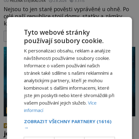
OD
HELENA STEJSKALOVÁ
2.8.2026
3.3TIS
Nejsou to jen staré pověsti vyprávěné u ohně. Po
celé naší republice stojí domy, statky a zámky,
které mají pověst míst, kde se zjevují přízraky,
ozývají nevysvětlitelné zvuky nebo se dějí podivné
Tyto webové stránky
ZOBRAZIT VÍCE
jevy. Zatímco historici většinou hledají racionální
používají soubory cookie.
vysvětlení, záhadologové upozorňují, že některé
K personalizaci obsahu, reklam a analýze
lokality vykazují nápadně podobná svědectví po
návštěvnosti používáme soubory cookie.
celé generace. A právě tato opakující se svědectví
Informace o vašem používání našich
ud
stránek také sdílíme s našimi reklamními a
analytickými partnery, kteří je mohou
kombinovat s dalšími informacemi, které
jste jim poskytli nebo které shromáždili při
vašem používání jejich služeb.
Více
informací
PARANORMÁLNÍ JEVY
ZOBRAZIT VŠECHNY PARTNERY
(1616)
Nejděsivější lesy světa: Vstoupí
PREMIUM
→
jen ti nejodvážnější!