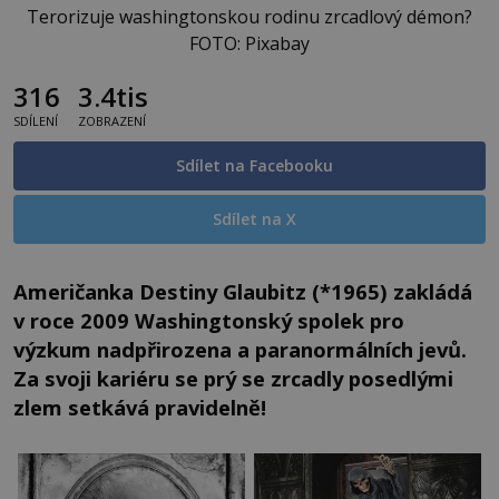
Terorizuje washingtonskou rodinu zrcadlový démon?
FOTO: Pixabay
316
3.4tis
SDÍLENÍ
ZOBRAZENÍ
Sdílet na Facebooku
Sdílet na X
Američanka Destiny Glaubitz (*1965) zakládá
v roce 2009 Washingtonský spolek pro
výzkum nadpřirozena a paranormálních jevů.
Za svoji kariéru se prý se zrcadly posedlými
zlem setkává pravidelně!