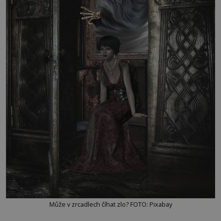
Může v zrcadlech číhat zlo? FOTO: Pixabay