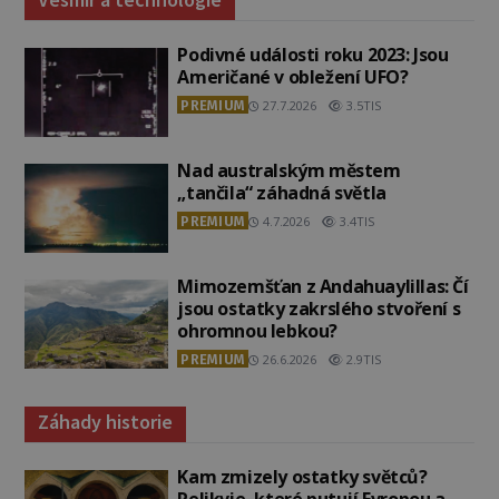
Podivné události roku 2023: Jsou
Američané v obležení UFO?
PREMIUM
27.7.2026
3.5TIS
Nad australským městem
„tančila“ záhadná světla
PREMIUM
4.7.2026
3.4TIS
Mimozemšťan z Andahuaylillas: Čí
jsou ostatky zakrslého stvoření s
ohromnou lebkou?
PREMIUM
26.6.2026
2.9TIS
Záhady historie
Kam zmizely ostatky světců?