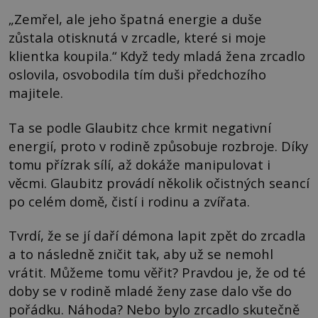
„Zemřel, ale jeho špatná energie a duše
zůstala otisknutá v zrcadle, které si moje
klientka koupila.“ Když tedy mladá žena zrcadlo
oslovila, osvobodila tím duši předchozího
majitele.
Ta se podle Glaubitz chce krmit negativní
energií, proto v rodině způsobuje rozbroje. Díky
tomu přízrak sílí, až dokáže manipulovat i
věcmi. Glaubitz provádí několik očistných seancí
po celém domě, čistí i rodinu a zvířata.
Tvrdí, že se jí daří démona lapit zpět do zrcadla
a to následně zničit tak, aby už se nemohl
vrátit. Můžeme tomu věřit? Pravdou je, že od té
doby se v rodině mladé ženy zase dalo vše do
pořádku. Náhoda? Nebo bylo zrcadlo skutečně