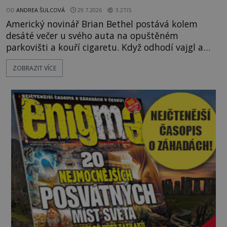
OD
ANDREA ŠULCOVÁ
29.7.2026
3.2TIS
Americký novinář Brian Bethel postává kolem
desáté večer u svého auta na opuštěném
parkovišti a kouří cigaretu. Když odhodí vajgl a
chystá se nastoupit do auta, přijdou k němu dva
ZOBRAZIT VÍCE
mladí chlapci, kterým může být okolo 14 let.
„Pane, byl byste tak laskav a svezl nás domů? Je to
pouhých několik minut od tohoto parkoviště,“
zeptá se suverénně jeden z nich. P