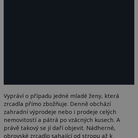
Vypráví o případu jedné mladé ženy, která
zrcadla přímo zbožňuje. Denně obchází
zahradní výprodeje nebo i prodeje celých
nemovitostí a pátrá po vzácných kusech. A
právě takový se jí daří objevit. Nádherné,
obrovské zrcadlo sahající od stropu až k