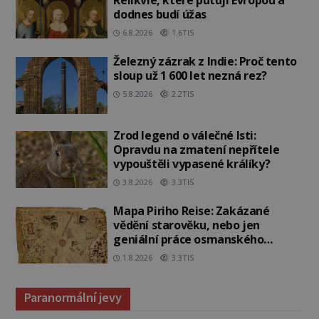
Relikvie, které putují Evropou a
dodnes budí úžas
6.8.2026
1.6TIS
Železný zázrak z Indie: Proč tento
sloup už 1 600 let nezná rez?
5.8.2026
2.2TIS
Zrod legend o válečné lsti:
Opravdu na zmatení nepřítele
vypouštěli vypasené králíky?
3.8.2026
3.3TIS
Mapa Piriho Reise: Zakázané
vědění starověku, nebo jen
geniální práce osmanského
admirála?
1.8.2026
3.3TIS
Paranormální jevy