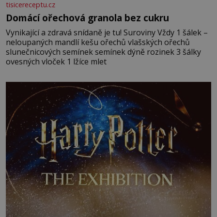
tisicereceptu.cz
Domácí ořechová granola bez cukru
Vynikající a zdravá snídaně je tu! Suroviny Vždy 1 šálek –
neloupaných mandlí kešu ořechů vlašských ořechů
slunečnicových semínek semínek dýně rozinek 3 šálky
ovesných vloček 1 lžíce mlet