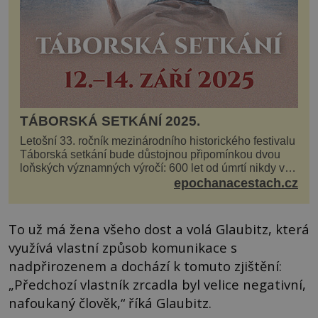
TÁBORSKÁ SETKÁNÍ 2025.
Letošní 33. ročník mezinárodního historického festivalu
Táborská setkání bude důstojnou připomínkou dvou
loňských významných výročí: 600 let od úmrtí nikdy v
poli neporaženého hejtmana Jana Žižky z Tr...
epochanacestach.cz
To už má žena všeho dost a volá Glaubitz, která
využívá vlastní způsob komunikace s
nadpřirozenem a dochází k tomuto zjištění:
„Předchozí vlastník zrcadla byl velice negativní,
nafoukaný člověk,“ říká Glaubitz.