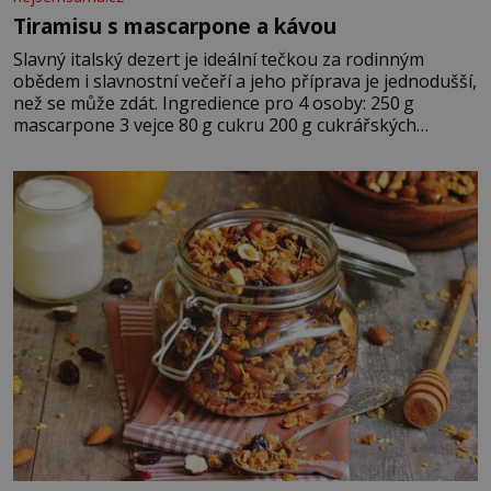
Tiramisu s mascarpone a kávou
Slavný italský dezert je ideální tečkou za rodinným
obědem i slavnostní večeří a jeho příprava je jednodušší,
než se může zdát. Ingredience pro 4 osoby: 250 g
mascarpone 3 vejce 80 g cukru 200 g cukrářských
piškotů 250 ml silné kávy 2 lžíce amaretta kakao na
posypání Postup: Oddělte žloutky od bílků. Žloutky
vyšlehejte s cukrem do světlé pěny a postupně do nich
vmíchejte mascarpone, aby vznikl hladký