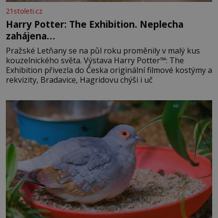
21stoleti.cz
Harry Potter: The Exhibition. Neplecha
zahájena…
Pražské Letňany se na půl roku proměnily v malý kus
kouzelnického světa. Výstava Harry Potter™: The
Exhibition přivezla do Česka originální filmové kostýmy a
rekvizity, Bradavice, Hagridovu chýši i uč