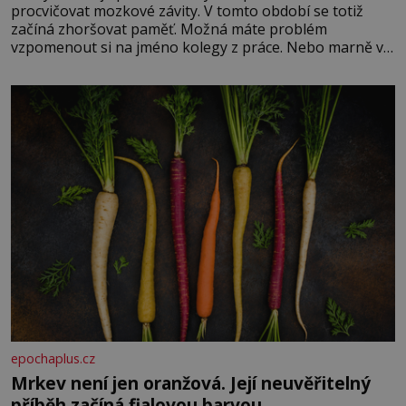
procvičovat mozkové závity. V tomto období se totiž
začíná zhoršovat paměť. Možná máte problém
vzpomenout si na jméno kolegy z práce. Nebo marně v
paměti lovíte název knížky, kterou jste nedávno přečetli.
Je to opravdu tak, s věkem jako kdyby se paměť
rozhodla stávkovat. Cvičte
epochaplus.cz
Mrkev není jen oranžová. Její neuvěřitelný
příběh začíná fialovou barvou