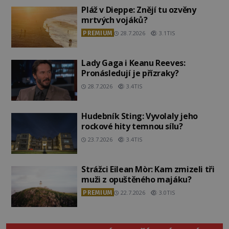
Pláž v Dieppe: Znějí tu ozvěny
mrtvých vojáků?
PREMIUM
28.7.2026
3.1TIS
Lady Gaga i Keanu Reeves:
Pronásledují je přízraky?
28.7.2026
3.4TIS
Hudebník Sting: Vyvolaly jeho
rockové hity temnou sílu?
23.7.2026
3.4TIS
Strážci Eilean Mòr: Kam zmizeli tři
muži z opuštěného majáku?
PREMIUM
22.7.2026
3.0TIS