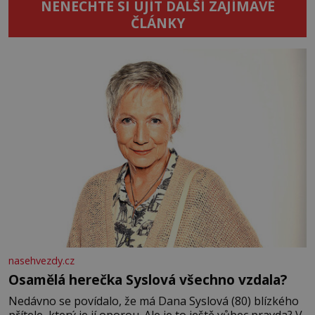
NENECHTE SI UJÍT DALŠÍ ZAJÍMAVÉ
ČLÁNKY
nasehvezdy.cz
Osamělá herečka Syslová všechno vzdala?
Nedávno se povídalo, že má Dana Syslová (80) blízkého
přítele, který je jí oporou. Ale je to ještě vůbec pravda? V