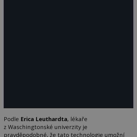
Podle
Erica Leuthardta
, lékaře
z Waschingtonské univerzity je
pravděpodobné, že tato technologie umožní