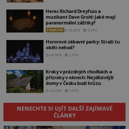
Herec Richard Dreyfuss a
muzikant Dave Grohl: Jaké mají
paranormální zážitky?
PREMIUM
5.8.2026
3.3TIS
Hororové zábavní parky: Straší tu
oběti nehod?
4.8.2026
3.5TIS
Kroky v prázdných chodbách a
přízraky v oknech: Nejděsivější
domy v Česku budí hrůzu
2.8.2026
3.3TIS
NENECHTE SI UJÍT DALŠÍ ZAJÍMAVÉ
ČLÁNKY