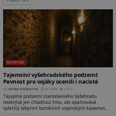
ZOBRAZIT VÍCE
ale v terénu patrné stále. Co dalšího tu po Keltech
zůstalo? Prozkoumejte to spolu s ENIGMOU! Na
vrch Hr
REPORTÁŽE
Tajemství vyšehradského podzemí:
Pevnost pro vojáky ocenili i nacisté
OD
HELENA STEJSKALOVÁ
23.7.2026
3.2TIS
Tajuplné podzemí staroslavného Vyšehradu
neskrývá jen chladnou tmu, ale opatrovává
spletitý labyrint barokních vojenských kasemat,
zapomenuté chrámy a vzácné národní poklady.