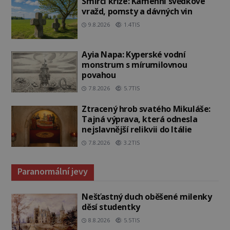
Smírčí kříže: Kamenní svědkové
vražd, pomsty a dávných vin
9.8.2026
1.4TIS
Ayia Napa: Kyperské vodní
monstrum s mírumilovnou
povahou
7.8.2026
5.7TIS
Ztracený hrob svatého Mikuláše:
Tajná výprava, která odnesla
nejslavnější relikvii do Itálie
7.8.2026
3.2TIS
Paranormální jevy
Nešťastný duch oběšené milenky
děsí studentky
8.8.2026
5.5TIS