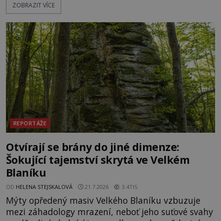
ZOBRAZIT VÍCE
Hluboko uvnitř mohutné skály nad řekou Vltavou
pulzuje skrytá historie, která se dodnes úspěšně
vyhýbá shonu moderní metropole. Místo, ke
kterému se vážou nejstarší české mýty, ve svých
temných útrobách střeží monumentální
REPORTÁŽE
Otvírají se brány do jiné dimenze:
Šokující tajemství skrytá ve Velkém
Blaníku
OD
HELENA STEJSKALOVÁ
21.7.2026
3.4TIS
Mýty opředený masiv Velkého Blaníku vzbuzuje
mezi záhadology mrazení, neboť jeho suťové svahy