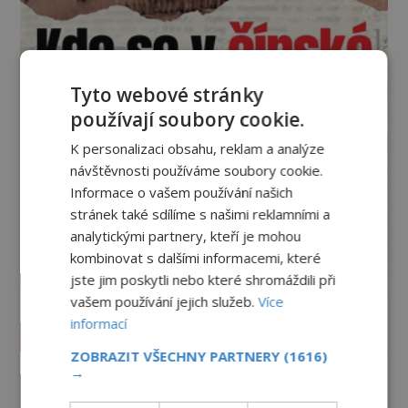
Tyto webové stránky
používají soubory cookie.
K personalizaci obsahu, reklam a analýze
návštěvnosti používáme soubory cookie.
Informace o vašem používání našich
stránek také sdílíme s našimi reklamními a
analytickými partnery, kteří je mohou
kombinovat s dalšími informacemi, které
jste jim poskytli nebo které shromáždili při
vašem používání jejich služeb.
Více
informací
Vesmír a technologie
ZOBRAZIT VŠECHNY PARTNERY
(1616)
→
Co zachycují tajemné snímky
Marsu? Je na něm přeci jen voda?