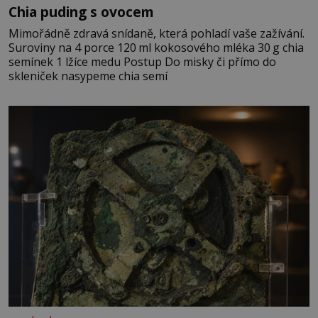
Chia puding s ovocem
Mimořádně zdravá snídaně, která pohladí vaše zažívání.
Suroviny na 4 porce 120 ml kokosového mléka 30 g chia
semínek 1 lžíce medu Postup Do misky či přímo do
skleniček nasypeme chia semí