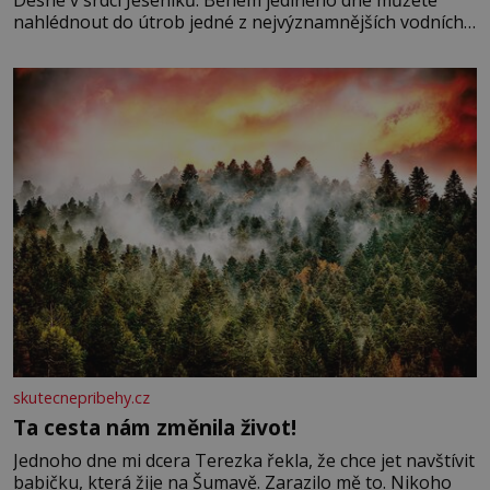
Desné v srdci Jeseníků. Během jediného dne můžete
nahlédnout do útrob jedné z nejvýznamnějších vodních
elektráren v Evropě, vydat se na horské hřebeny, projet
se na koloběžce a den zakončit poznáváním památek ve
Velkých Losinách nebo v termálním
skutecnepribehy.cz
Ta cesta nám změnila život!
Jednoho dne mi dcera Terezka řekla, že chce jet navštívit
babičku, která žije na Šumavě. Zarazilo mě to. Nikoho