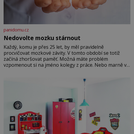
panidomu.cz
Nedovolte mozku stárnout
Každý, komu je přes 25 let, by měl pravidelně
procvičovat mozkové závity. V tomto období se totiž
začíná zhoršovat paměť. Možná máte problém
vzpomenout si na jméno kolegy z práce. Nebo marně v
paměti lovíte název knížky, kterou jste nedávno přečetli.
Je to opravdu tak, s věkem jako kdyby se paměť
rozhodla stávkovat. Cvičte