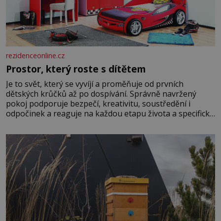
rezidenceonline.cz
Prostor, který roste s dítětem
Je to svět, který se vyvíjí a proměňuje od prvních
dětských krůčků až po dospívání. Správně navržený
pokoj podporuje bezpečí, kreativitu, soustředění i
odpočinek a reaguje na každou etapu života a specifické
potřeby dítěte. Pro nejmenší je klíčová jednoduchost,
měkkost a bezpečí, proto by pokoj miminka měl působit
především klidně a útulně. Předškolní věk je