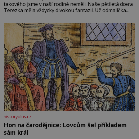
takového jsme v naší rodině neměli. Naše pětiletá dcera
Terezka měla vždycky divokou fantazii. Už odmalička
milovala svět pohádek. Každou chvilku mi říkala, že se jí
zdálo o jednorožcích, krásných princeznách, statečných
rytířích a létajících dracích.
historyplus.cz
Hon na čarodějnice: Lovcům šel příkladem
sám král