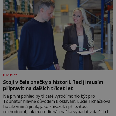
iluxus.cz
Stojí v čele značky s historií. Teď ji musím
připravit na dalších třicet let
Na první pohled by třicáté výročí mohlo být pro
Topnatur hlavně důvodem k oslavám. Lucie Ticháčková
ho ale vnímá jinak, jako závazek i příležitost
rozhodnout, jak má rodinná značka vypadat v dalších l