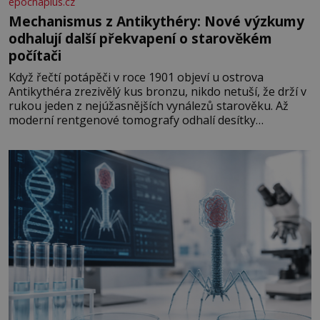
epochaplus.cz
Mechanismus z Antikythéry: Nové výzkumy
odhalují další překvapení o starověkém
počítači
Když řečtí potápěči v roce 1901 objeví u ostrova
Antikythéra zrezivělý kus bronzu, nikdo netuší, že drží v
rukou jeden z nejúžasnějších vynálezů starověku. Až
moderní rentgenové tomografy odhalí desítky
ozubených kol ukrytých uvnitř. Mechanismus z
Antikythéry je dnes považován za nejstarší známý
analogový počítač na světě. Přesto ani po více než sto
letech výzkumu