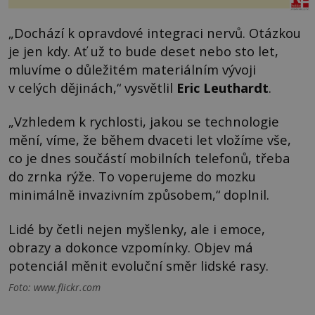
„Dochází k opravdové integraci nervů. Otázkou
je jen kdy. Ať už to bude deset nebo sto let,
mluvíme o důležitém materiálním vývoji
v celých dějinách,“ vysvětlil
Eric Leuthardt
.
„Vzhledem k rychlosti, jakou se technologie
mění, víme, že během dvaceti let vložíme vše,
co je dnes součástí mobilních telefonů, třeba
do zrnka rýže. To voperujeme do mozku
minimálně invazivním způsobem,“ doplnil.
Lidé by četli nejen myšlenky, ale i emoce,
obrazy a dokonce vzpomínky. Objev má
potenciál měnit evoluční směr lidské rasy.
Foto: www.flickr.com