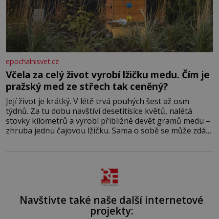
epochalnisvet.cz
Včela za celý život vyrobí lžičku medu. Čím je
pražský med ze střech tak ceněný?
Její život je krátký. V létě trvá pouhých šest až osm
týdnů. Za tu dobu navštíví desetitisíce květů, nalétá
stovky kilometrů a vyrobí přibližně devět gramů medu –
zhruba jednu čajovou lžičku. Sama o sobě se může zdát
bezvýznamná. Teprve když se spojí s dalšími desítkami
tisíc příslušnic svého včelstva, vznikne jeden z
nejdokonalejších organismů
Navštivte také naše další internetové
projekty: