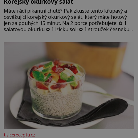
Korejský okurkový salát
Máte rádi pikantní chutě? Pak zkuste tento křupavý a
osvěžující korejský okurkový salát, který máte hotový
jen za pouhých 15 minut. Na 2 porce potřebujete: ✿ 1
salátovou okurku ✿ 1 lžičku soli ✿ 1 stroužek česneku
✿ 1 lžíci sójové omáčky ✿ 1 lžíci rýžového octa ✿ 1 lžičku
sezamového oleje ✿ 1 lžičku chilli ✿ 1 lžičku cukru ✿ 1
jarní cibulku ✿ 1 lžíci sezamových semínek
tisicereceptu.cz