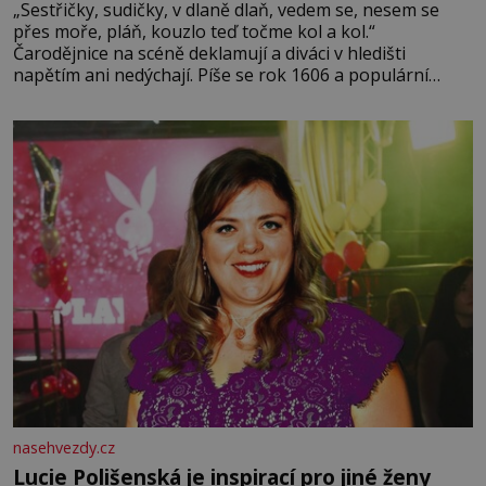
„Sestřičky, sudičky, v dlaně dlaň, vedem se, nesem se
přes moře, pláň, kouzlo teď točme kol a kol.“
Čarodějnice na scéně deklamují a diváci v hledišti
napětím ani nedýchají. Píše se rok 1606 a populární
anglický dramatik William Shakespeare uvádí svou
Tragédii o Macbethovi. Napsal ji pro krále Jakuba I., jenž
v roce 1603 vystřídal
nasehvezdy.cz
Lucie Polišenská je inspirací pro jiné ženy