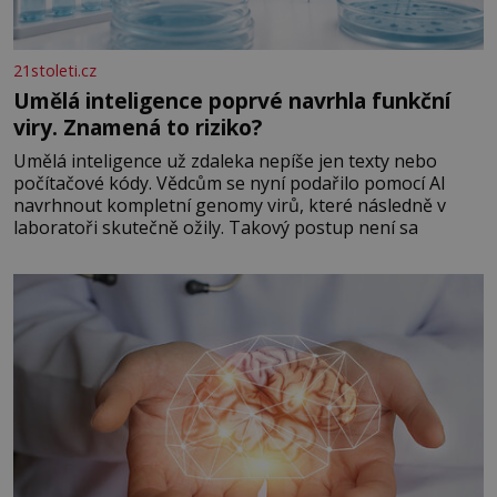
21stoleti.cz
Umělá inteligence poprvé navrhla funkční
viry. Znamená to riziko?
Umělá inteligence už zdaleka nepíše jen texty nebo
počítačové kódy. Vědcům se nyní podařilo pomocí AI
navrhnout kompletní genomy virů, které následně v
laboratoři skutečně ožily. Takový postup není sa