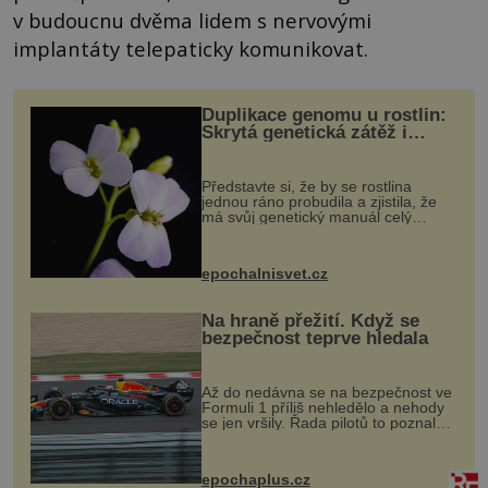
v budoucnu dvěma lidem s nervovými
implantáty telepaticky komunikovat.
Duplikace genomu u rostlin:
Skrytá genetická zátěž i
evoluční výhoda
Představte si, že by se rostlina
jednou ráno probudila a zjistila, že
má svůj genetický manuál celý
dvakrát. Přesně to se občas v
přírodě stane – a podle nového
výzkumu to může být pro druhy
epochalnisvet.cz
vstupenka...
Na hraně přežití. Když se
bezpečnost teprve hledala
Až do nedávna se na bezpečnost ve
Formuli 1 příliš nehledělo a nehody
se jen vršily. Řada pilotů to poznala
na vlastní kůži, často s trvalými
následky nebo bohužel i ztrátou
života. Dnes nepochopiteln...
epochaplus.cz