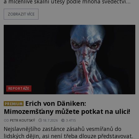
a mlčenlivé skalní útesy podle mnoha svědectví
fungují jako anomální zóny, kde selhává lidské
ZOBRAZIT VÍCE
vnímání času i prostoru. Geologické anomálie hory
nenechávají nikoho chladným a esoterici i
badatelé zde odkrývají indicie, které propojují
prastaré pohanské kulty, keltské svatyně a zprávy
o lidech, kteří v
REPORTÁŽE
Erich von Däniken:
PREMIUM
Mimozemšťany můžete potkat na ulici!
OD
PETR KOUTSKÝ
18.7.2026
3.4TIS
Nejslavnějšího zastánce zásahů vesmířanů do
lidských dějin, asi není třeba dlouze představovat.