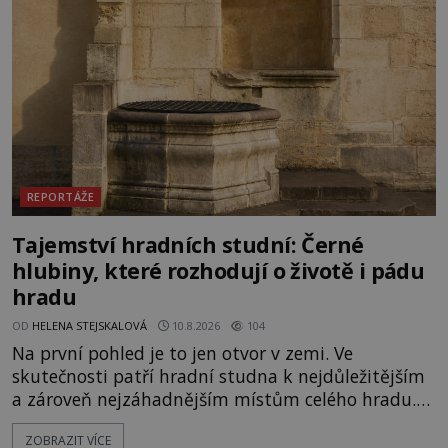
REPORTÁŽE
Tajemství hradních studní: Černé
hlubiny, které rozhodují o životě i pádu
hradu
OD
HELENA STEJSKALOVÁ
10.8.2026
104
Na první pohled je to jen otvor v zemi. Ve
skutečnosti patří hradní studna k nejdůležitějším
a zároveň nejzáhadnějším místům celého hradu.
Bez vody se posádka dlouho neubrání, proto
ZOBRAZIT VÍCE
stavitelé hledají způsob, jak ji dostat přímo za