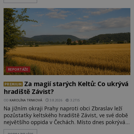
hradby. Někdy kopou desítky metrů do skály,
jindy vodu přivádějí štolou. A kolem hlubokých
černých šachet postupně vznikají příběhy o
tajných chodbách, vězních i poklade
REPORTÁŽE
Za magií starých Keltů: Co ukrývá
PREMIUM
hradiště Závist?
OD
KAROLÍNA TRNKOVÁ
3.8.2026
3.2TIS
Na jižním okraji Prahy naproti obci Zbraslav leží
pozůstatky keltského hradiště Závist, ve své době
největšího oppida v Čechách. Místo dnes pokrývá
les, zbytky po kdysi monumentálním hradišti jsou