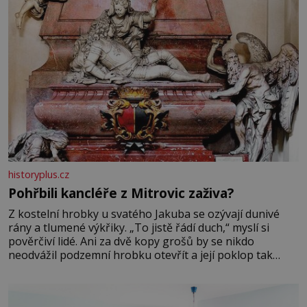
historyplus.cz
Pohřbili kancléře z Mitrovic zaživa?
Z kostelní hrobky u svatého Jakuba se ozývají dunivé
rány a tlumené výkřiky. „To jistě řádí duch,“ myslí si
pověrčiví lidé. Ani za dvě kopy grošů by se nikdo
neodvážil podzemní hrobku otevřít a její poklop tak
raději jen skrápí svěcenou vodou. Za několik dní divné
burácení skutečně ustane. Když o mnoho let později
hrobku