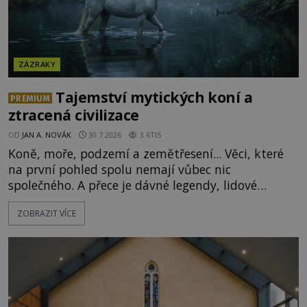
ZÁZRAKY
Tajemství mytických koní a
PREMIUM
ztracená civilizace
OD
JAN A. NOVÁK
30.7.2026
3.6TIS
Koně, moře, podzemí a zemětřesení... Věci, které
na první pohled spolu nemají vůbec nic
společného. A přece je dávné legendy, lidové
pohádky i podvědomí psychicky nemocných lidí
ZOBRAZIT VÍCE
podivným způsobem vzájemně propojují. Je
možné, že tato záhadná spojitost ukrývá nějaké
tajemství pocházející ze samých počátků lidské
civilizace? Nebo dokonce z temných vod minulosti
ještě mnohem hlubších? [g