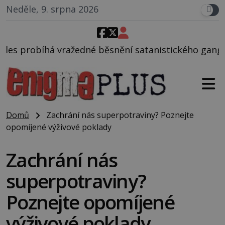
Neděle, 9. srpna 2026
běsnění satanistického gangu vedeného Charlesem M
Domů
Zachrání nás superpotraviny? Poznejte
opomíjené výživové poklady
Zachrání nás
superpotraviny?
Poznejte opomíjené
výživové poklady