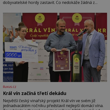
dobyvatelské hordy zastavit. Co nedokáže žádná z
asijských říší, co nedokážou Němci – to dokáže český
král. Nebo že by ne? Mongolové od roku 1223 postupují
podél Kaspického a Azovského moře,
iluxus.cz
Král vín začíná třetí dekádu
Největší český vinařský projekt Král vín ve svém již
jednadvacátém ročníku představil nejlepší domácí vína.