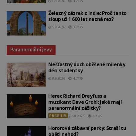
6.8.2026
3.2TIS
Železný zázrak z Indie: Proč tento
sloup už 1 600 let nezná rez?
5.8.2026
3.0TIS
Paranormální jevy
Nešťastný duch oběšené milenky
děsí studentky
8.8.2026
4.7TIS
Herec Richard Dreyfuss a
muzikant Dave Grohl: Jaké mají
paranormální zážitky?
PREMIUM
5.8.2026
3.2TIS
Hororové zábavní parky: Straší tu
oběti nehod?