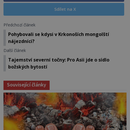
Sdílet na X
Předchozí článek
Pohybovali se kdysi v Krkonoších mongolští
nájezdníci?
Další článek
Tajemství severní točny: Pro Asii jde o sídlo
božských bytostí
Související články