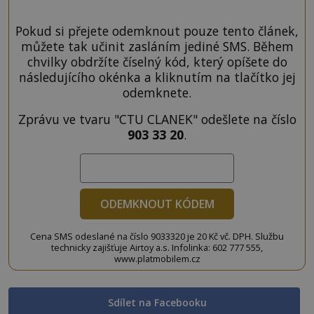
Pokud si přejete odemknout pouze tento článek,
můžete tak učinit zasláním jediné SMS. Během
chvilky obdržíte číselný kód, který opíšete do
následujícího okénka a kliknutím na tlačítko jej
odemknete.
Zprávu ve tvaru "CTU CLANEK" odešlete na číslo
903 33 20
.
ODEMKNOUT KÓDEM
Cena SMS odeslané na číslo 9033320 je 20 Kč vč. DPH. Službu
technicky zajišťuje Airtoy a.s. Infolinka: 602 777 555,
www.platmobilem.cz
Sdílet na Facebooku