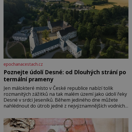
epochanacestach.cz
Poznejte údolí Desné: od Dlouhých strání po
termální prameny
Jen málokteré místo v České republice nabízí tolik
rozmanitých zážitků na tak malém území jako údolí řeky
Desné v srdci Jeseníků. Během jediného dne můžete
nahlédnout do útrob jedné z nejvýznamnějších vodních
elektráren v Evropě, vydat se na horské hřebeny, projet
se na koloběžce a den zakončit poznáváním památek ve
Velkých Losinách nebo v termálním