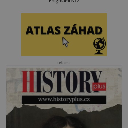
EnigmaPlus.cz
reklama