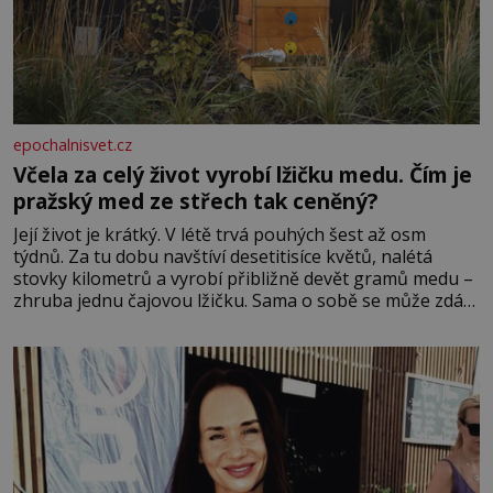
epochalnisvet.cz
Včela za celý život vyrobí lžičku medu. Čím je
pražský med ze střech tak ceněný?
Její život je krátký. V létě trvá pouhých šest až osm
týdnů. Za tu dobu navštíví desetitisíce květů, nalétá
stovky kilometrů a vyrobí přibližně devět gramů medu –
zhruba jednu čajovou lžičku. Sama o sobě se může zdát
bezvýznamná. Teprve když se spojí s dalšími desítkami
tisíc příslušnic svého včelstva, vznikne jeden z
nejdokonalejších organismů