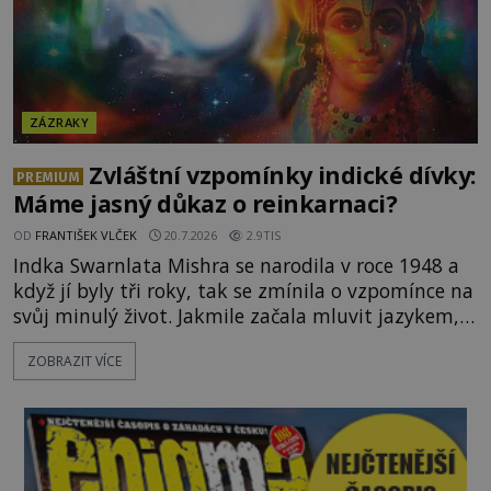
ZÁZRAKY
Zvláštní vzpomínky indické dívky:
PREMIUM
Máme jasný důkaz o reinkarnaci?
OD
FRANTIŠEK VLČEK
20.7.2026
2.9TIS
Indka Swarnlata Mishra se narodila v roce 1948 a
když jí byly tři roky, tak se zmínila o vzpomínce na
svůj minulý život. Jakmile začala mluvit jazykem,
který nikdo nezná, začali rodiče její podivné
ZOBRAZIT VÍCE
chování brát vážně. Je snad důkazem reinkarnace?
Swarnlata Mishra se narodila v Indii v roce 1948.
Na první pohled se zdá, že to bu