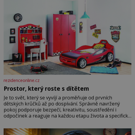
rezidenceonline.cz
Prostor, který roste s dítětem
Je to svět, který se vyvíjí a proměňuje od prvních
dětských krůčků až po dospívání. Správně navržený
pokoj podporuje bezpečí, kreativitu, soustředění i
odpočinek a reaguje na každou etapu života a specifické
potřeby dítěte. Pro nejmenší je klíčová jednoduchost,
měkkost a bezpečí, proto by pokoj miminka měl působit
především klidně a útulně. Předškolní věk je