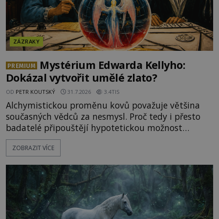
ZÁZRAKY
Mystérium Edwarda Kellyho:
PREMIUM
Dokázal vytvořit umělé zlato?
OD
PETR KOUTSKÝ
31.7.2026
3.4TIS
Alchymistickou proměnu kovů považuje většina
současných vědců za nesmysl. Proč tedy i přesto
badatelé připouštějí hypotetickou možnost
transmutace? Mohl její podstatu odhalit anglický
ZOBRAZIT VÍCE
alchymista, vědec a dobrodruh Edward Kelly?
Shromážděný dav napětím téměř nedýchá.
Měšťané pozorují konání muže, který se stává
nesmrtelnou legendou již během