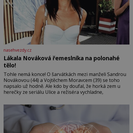
nasehvezdy.cz
Lákala Nováková řemeslníka na polonahé
tělo!
Tohle nemá konce! O šarvátkách mezi manželi Sandrou
Novákovou (44) a Vojtěchem Moravcem (39) se toho
napsalo už hodně. Ale kdo by doufal, že horká zem u
herečky ze seriálu Ulice a režiséra vychladne,