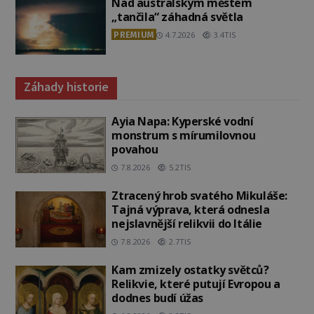
Nad australským městem
„tančila“ záhadná světla
PREMIUM
4.7.2026
3.4TIS
Záhady historie
Ayia Napa: Kyperské vodní
monstrum s mírumilovnou
povahou
7.8.2026
5.2TIS
Ztracený hrob svatého Mikuláše:
Tajná výprava, která odnesla
nejslavnější relikvii do Itálie
7.8.2026
2.7TIS
Kam zmizely ostatky světců?
Relikvie, které putují Evropou a
dodnes budí úžas