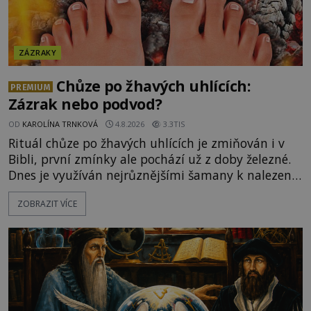
ZÁZRAKY
Chůze po žhavých uhlících:
PREMIUM
Zázrak nebo podvod?
OD
KAROLÍNA TRNKOVÁ
4.8.2026
3.3TIS
Rituál chůze po žhavých uhlících je zmiňován i v
Bibli, první zmínky ale pochází už z doby železné.
Dnes je využíván nejrůznějšími šamany k nalezení
spirituální síly či vnitřního klidu. Jak funguje a proč
ZOBRAZIT VÍCE
si při něm člověk nepopálí nohy, což bylo
objektivně dokázáno? Je na něm i něco
nadpřirozeného? Histori