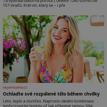
Ta vybírala odborná porota z celkem 1260 vzorků od
157 vinařů. Král vín, který se – i pře
nejsemsama.cz
Ochlaďte své rozpálené tělo během chvilky
Léto, teplo a sluníčko. Naprosto ideální kombinace.
Jenže tropické teploty už tak příjemné nejsou. Víte,