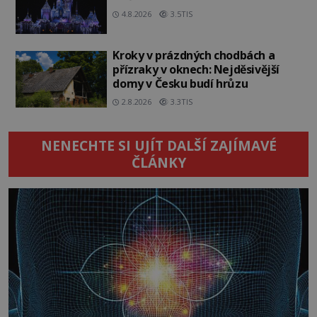
4.8.2026
3.5TIS
Kroky v prázdných chodbách a
přízraky v oknech: Nejděsivější
domy v Česku budí hrůzu
2.8.2026
3.3TIS
NENECHTE SI UJÍT DALŠÍ ZAJÍMAVÉ
ČLÁNKY