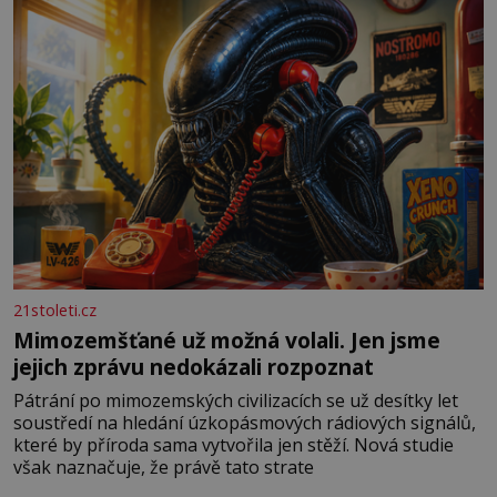
21stoleti.cz
Mimozemšťané už možná volali. Jen jsme
jejich zprávu nedokázali rozpoznat
Pátrání po mimozemských civilizacích se už desítky let
soustředí na hledání úzkopásmových rádiových signálů,
které by příroda sama vytvořila jen stěží. Nová studie
však naznačuje, že právě tato strate