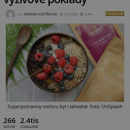
PREMIUM
od
ADRIANA VOJTÍŠKOVÁ
12.3.2022
2.4tis
Superpotraviny mohou být i lahodné. Foto: UnSplash
266
2.4tis
SDÍLENÍ
ZOBRAZENÍ