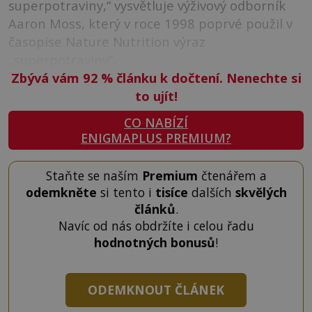
superpotraviny,“ vysvětluje výživový odborník
Aaron Moss, který v roce 1998 poprvé použil v
časopise Nature Nutrition výraz
„superpotraviny“.
Zbývá vám 92
%
článku k dočtení. Nenechte si
to ujít!
CO NABÍZÍ
ENIGMAPLUS PREMIUM?
Staňte se naším
Premium
čtenářem a
odemkněte
si tento i
tisíce
dalších
skvělých
článků
.
Navíc od nás obdržíte i celou řadu
hodnotných bonusů
!
ODEMKNOUT ČLÁNEK