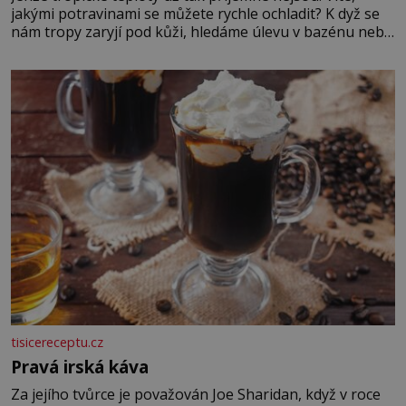
jakými potravinami se můžete rychle ochladit? K dyž se
nám tropy zaryjí pod kůži, hledáme úlevu v bazénu nebo
pomocí klimatizace. Jenže ne vždycky můžeme být v jejich
blízkosti. Nemusíte však zoufat. Pokud budete mít
promyšlený jídelníček, žadné pařáky si na vás
tisicereceptu.cz
Pravá irská káva
Za jejího tvůrce je považován Joe Sharidan, když v roce