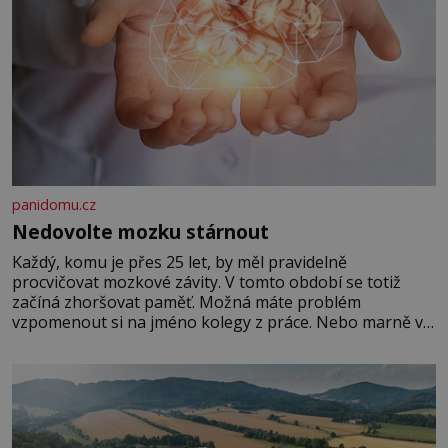
panidomu.cz
Nedovolte mozku stárnout
Každý, komu je přes 25 let, by měl pravidelně
procvičovat mozkové závity. V tomto období se totiž
začíná zhoršovat paměť. Možná máte problém
vzpomenout si na jméno kolegy z práce. Nebo marně v
paměti lovíte název knížky, kterou jste nedávno přečetli.
Je to opravdu tak, s věkem jako kdyby se paměť
rozhodla stávkovat. Cvičte