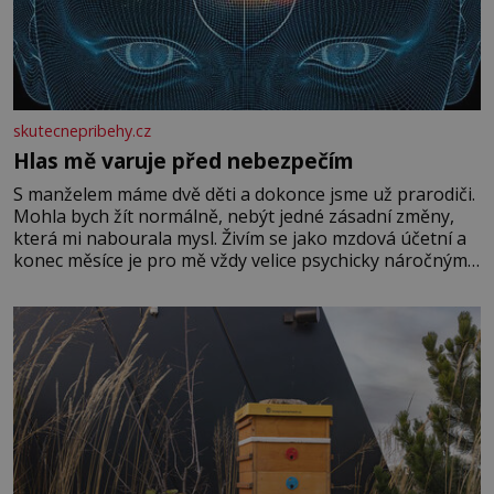
skutecnepribehy.cz
Hlas mě varuje před nebezpečím
S manželem máme dvě děti a dokonce jsme už prarodiči.
Mohla bych žít normálně, nebýt jedné zásadní změny,
která mi nabourala mysl. Živím se jako mzdová účetní a
konec měsíce je pro mě vždy velice psychicky náročným
obdobím. Od té chvíle, co máme vnoučata, mi dcera čím
dál častěji volá o pomoc, co se hlídání týče. Dalo by se