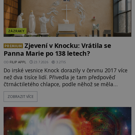
ZÁZRAKY
Zjevení v Knocku: Vrátila se
PREMIUM
Panna Marie po 138 letech?
OD
FILIP APPL
23.7.2026
3.2TIS
Do irské vesnice Knock dorazily v červnu 2017 více
než dva tisíce lidí. Přivedla je tam předpověď
čtrnáctiletého chlapce, podle něhož se měla
přesně ve tři hodiny odpoledne zjevit Panna Marie.
ZOBRAZIT VÍCE
Když slunce vystoupilo z mraků, část davu začala
křičet, že se na nebi odehrává zázrak. Splnilo se
chlapcovo proroctví, nebo poutníci spatřili pouze
neobvyklou hru světla? [gallery
ids="170530,170531,1705