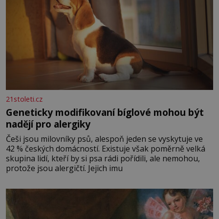
21stoleti.cz
Geneticky modifikovaní bíglové mohou být
nadějí pro alergiky
Češi jsou milovníky psů, alespoň jeden se vyskytuje ve
42 % českých domácností. Existuje však poměrně velká
skupina lidí, kteří by si psa rádi pořídili, ale nemohou,
protože jsou alergičtí. Jejich imu