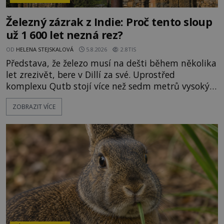
Železný zázrak z Indie: Proč tento sloup
už 1 600 let nezná rez?
OD
HELENA STEJSKALOVÁ
5.8.2026
2.8TIS
Představa, že železo musí na dešti během několika
let zrezivět, bere v Dillí za své. Uprostřed
komplexu Qutb stojí více než sedm metrů vysoký
železný sloup, který už přibližně 1 600 let odolává
ZOBRAZIT VÍCE
počasí s jen nepatrnými stopami koroze. Jeho
mimořádná trvanlivost dlouho živí legendy o
ztracených technologiích či tajemných
materiálech. Moderní metalurgie však ukazuje, že
skutečné vysvětlení je ješt