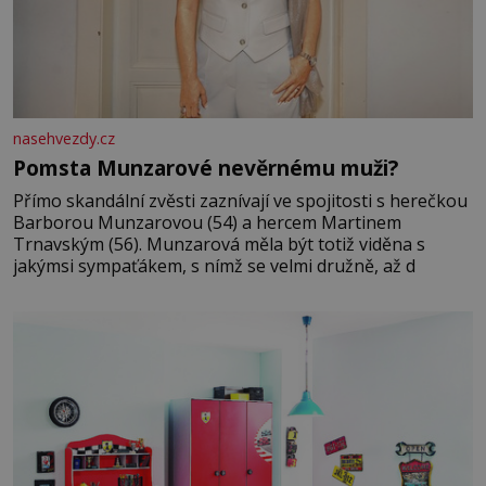
nasehvezdy.cz
Pomsta Munzarové nevěrnému muži?
Přímo skandální zvěsti zaznívají ve spojitosti s herečkou
Barborou Munzarovou (54) a hercem Martinem
Trnavským (56). Munzarová měla být totiž viděna s
jakýmsi sympaťákem, s nímž se velmi družně, až d