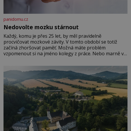
panidomu.cz
Nedovolte mozku stárnout
Každý, komu je přes 25 let, by měl pravidelně
procvičovat mozkové závity. V tomto období se totiž
začíná zhoršovat paměť. Možná máte problém
vzpomenout si na jméno kolegy z práce. Nebo marně v
paměti lovíte název knížky, kterou jste nedávno přečetli.
Je to opravdu tak, s věkem jako kdyby se paměť
rozhodla stávkovat. Cvičte