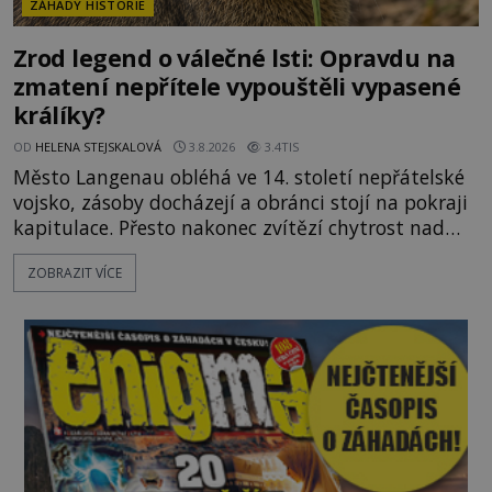
ZÁHADY HISTORIE
Zrod legend o válečné lsti: Opravdu na
zmatení nepřítele vypouštěli vypasené
králíky?
OD
HELENA STEJSKALOVÁ
3.8.2026
3.4TIS
Město Langenau obléhá ve 14. století nepřátelské
vojsko, zásoby docházejí a obránci stojí na pokraji
kapitulace. Přesto nakonec zvítězí chytrost nad
hrubou silou. Podle staré německé legendy vypustí
ZOBRAZIT VÍCE
obyvatelé za hradby dobře živeného králíka, aby
nepřítele přesvědčili, že uvnitř města je jídla stále
dost. Čas pracuje pro obléhatele. Ve městě ubývají
zásoby a každý den znamená další porci strádá