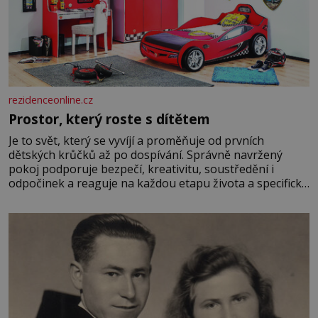
rezidenceonline.cz
Prostor, který roste s dítětem
Je to svět, který se vyvíjí a proměňuje od prvních
dětských krůčků až po dospívání. Správně navržený
pokoj podporuje bezpečí, kreativitu, soustředění i
odpočinek a reaguje na každou etapu života a specifické
potřeby dítěte. Pro nejmenší je klíčová jednoduchost,
měkkost a bezpečí, proto by pokoj miminka měl působit
především klidně a útulně. Předškolní věk je