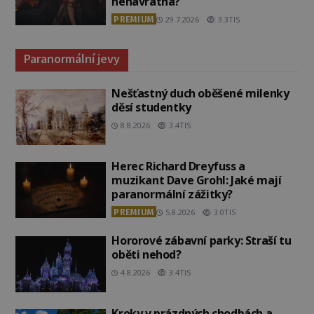
nenávratna?
PREMIUM
29.7.2026
3.3TIS
Paranormální jevy
Nešťastný duch oběšené milenky
děsí studentky
8.8.2026
3.4TIS
Herec Richard Dreyfuss a
muzikant Dave Grohl: Jaké mají
paranormální zážitky?
PREMIUM
5.8.2026
3.0TIS
Hororové zábavní parky: Straší tu
oběti nehod?
4.8.2026
3.4TIS
Kroky v prázdných chodbách a