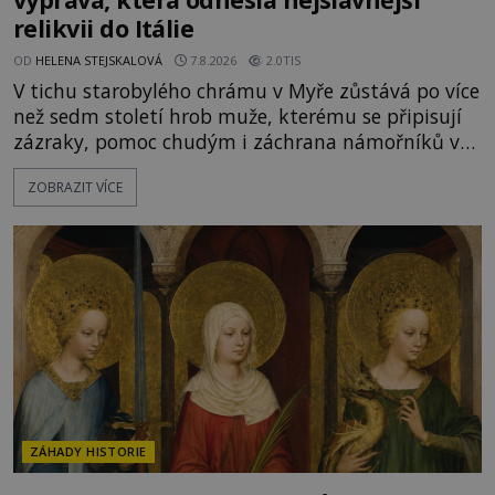
relikvii do Itálie
OD
HELENA STEJSKALOVÁ
7.8.2026
2.0TIS
V tichu starobylého chrámu v Myře zůstává po více
než sedm století hrob muže, kterému se připisují
zázraky, pomoc chudým i záchrana námořníků v
bouřích. Pak ale přichází rok 1087 a klidné místo
ZOBRAZIT VÍCE
se mění v dějiště podivné noční výpravy. Skupina
italských námořníků otevírá hrob svatého
Mikuláše a odváží jeho ostatky přes moře do Bari.
Je to zbožná záchrana před nebezpečím, nebo
promyšlená krádež,
ZÁHADY HISTORIE