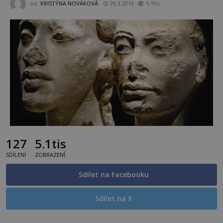
od
KRISTÝNA NOVÁKOVÁ
29.3.2019
5.1tis
127
5.1tis
SDÍLENÍ
ZOBRAZENÍ
Sdílet na Facebooku
Sdílet na X