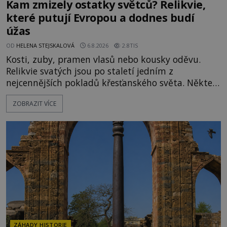
Kam zmizely ostatky světců? Relikvie,
které putují Evropou a dodnes budí
úžas
OD
HELENA STEJSKALOVÁ
6.8.2026
2.8TIS
Kosti, zuby, pramen vlasů nebo kousky oděvu.
Relikvie svatých jsou po staletí jedním z
nejcennějších pokladů křesťanského světa. Některé
mají pečlivě doloženou historii, jiné provází
ZOBRAZIT VÍCE
záhady, krádeže i nečekané objevy. Jejich osudy
připomínají dobrodružné romány, přesto se opírají
o skutečné historické události. Ve středověké
Evropě mají relikvie mimořádnou hodnotu. Nejsou
jen předmětem úcty
ZÁHADY HISTORIE