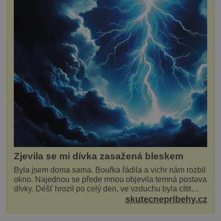
Zjevila se mi dívka zasažená bleskem
Byla jsem doma sama. Bouřka řádila a vichr nám rozbil
okno. Najednou se přede mnou objevila temná postava
dívky. Déšť hrozil po celý den, ve vzduchu byla cítit
bouřka. Do topolů před domem se opřel ví...
skutecnepribehy.cz