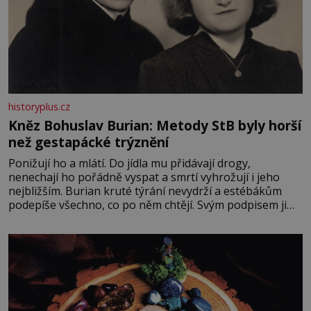
historyplus.cz
Kněz Bohuslav Burian: Metody StB byly horší
než gestapácké trýznění
Ponižují ho a mlátí. Do jídla mu přidávají drogy,
nenechají ho pořádně vyspat a smrtí vyhrožují i jeho
nejbližším. Burian kruté týrání nevydrží a estébákům
podepíše všechno, co po něm chtějí. Svým podpisem jim
potvrdí také to, že na něj během výslechů nikdo nevyvíjel
fyzický ani psychický nátlak. Syn brněnského řezníka
chce být knězem a