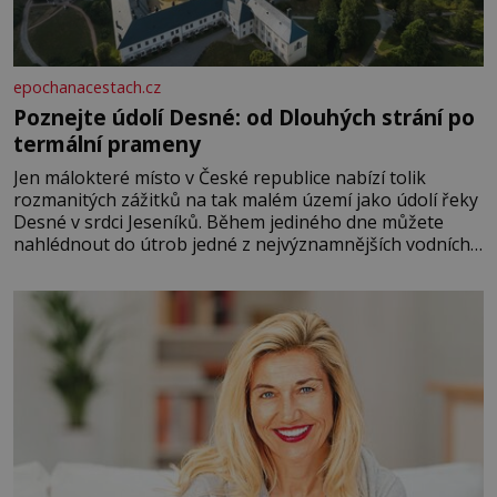
epochanacestach.cz
Poznejte údolí Desné: od Dlouhých strání po
termální prameny
Jen málokteré místo v České republice nabízí tolik
rozmanitých zážitků na tak malém území jako údolí řeky
Desné v srdci Jeseníků. Během jediného dne můžete
nahlédnout do útrob jedné z nejvýznamnějších vodních
elektráren v Evropě, vydat se na horské hřebeny, projet
se na koloběžce a den zakončit poznáváním památek ve
Velkých Losinách nebo v termálním