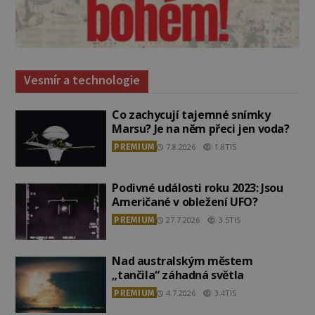
Vesmír a technologie
Co zachycují tajemné snímky
Marsu? Je na něm přeci jen voda?
PREMIUM
7.8.2026
1.8TIS
Podivné události roku 2023: Jsou
Američané v obležení UFO?
PREMIUM
27.7.2026
3.5TIS
Nad australským městem
„tančila“ záhadná světla
PREMIUM
4.7.2026
3.4TIS