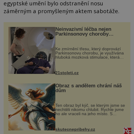
egyptské umění bylo odstranění nosu
záměrným a promyšleným aktem sabotáže.
Neinvazivní léčba nejen
Parkinsonovy choroby
pomocí ultrazvukové
„helmy“
Ke zmírnění třesu, který doprovází
Parkinsonovu chorobu, je využívána
hluboká mozková stimulace, která
však vyžaduje vysoce invazivní
zákrok. Ultrazvuk zase není vhodný
k dostatečně přesnému zacílení ...
21stoleti.cz
Obraz s andělem chrání náš
dům
Ten obraz byl kýč, se kterým jsme se
nechtěli nikomu chlubit. Rychle jsme
ho ale vraceli na jeho místo. S
manželem Vaškem jsme si pořídili
chaloupku, takový domek na severu
Čech, kde jsme si naplánova...
skutecnepribehy.cz