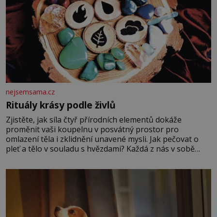
nejsemsama.cz
Rituály krásy podle živlů
Zjistěte, jak síla čtyř přírodních elementů dokáže
proměnit vaši koupelnu v posvátný prostor pro
omlazení těla i zklidnění unavené mysli. Jak pečovat o
pleť a tělo v souladu s hvězdami? Každá z nás v sobě
nese otisk vesmíru, který se projevuje nejen v naší
povaze, ale i v potřebách naší pokožky. Ohnivá znamení
Ženy narozené ve znamení Berana, Lva a Střelce v sobě
nesou žár, odvahu a neutuchající elán. Vaše