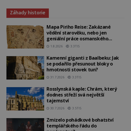
Záhady historie
Mapa Piriho Reise: Zakázané
vědění starověku, nebo jen
geniální práce osmanského
admirála?
1.8.2026
3.3TIS
Kamenní giganti z Baalbeku: Jak
se podařilo přesunout bloky o
hmotnosti stovek tun?
31.7.2026
3.3TIS
Rosslynská kaple: Chrám, který
dodnes střeží svá největší
tajemství
30.7.2026
3.5TIS
Zmizelo pohádkové bohatství
templářského řádu do