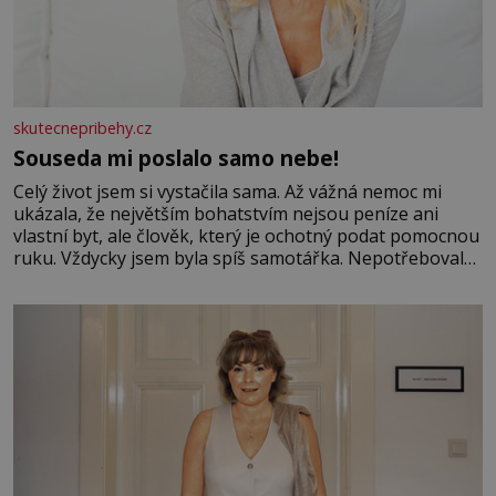
skutecnepribehy.cz
Souseda mi poslalo samo nebe!
Celý život jsem si vystačila sama. Až vážná nemoc mi
ukázala, že největším bohatstvím nejsou peníze ani
vlastní byt, ale člověk, který je ochotný podat pomocnou
ruku. Vždycky jsem byla spíš samotářka. Nepotřebovala
jsem kolem sebe partu kamarádek ani partnera. Stačily
mi knihy, práce a hlavně klid. Hned po studiích jsem
odešla z rodného města,