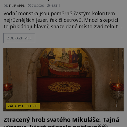
OD
FILIP APPL
7.8.2026
4.5TIS
Vodní monstra jsou poměrně častým koloritem
nejrůznějších jezer, řek či ostrovů. Mnozí skeptici
to přikládají hlavně snaze dané místo zviditelnit a
přitáhnout k němu pozornost záhadám
ZOBRAZIT VÍCE
nakloněných turistů. Je to také případ kyperského
tvora jménem Ayia Napa? Nebo se může za
legendami o něm ukrývat nějaký pravdivý základ?
V blízkosti Mysu Greco, jak se přez
ZÁHADY HISTORIE
Ztracený hrob svatého Mikuláše: Tajná
výprava, která odnesla nejslavnější