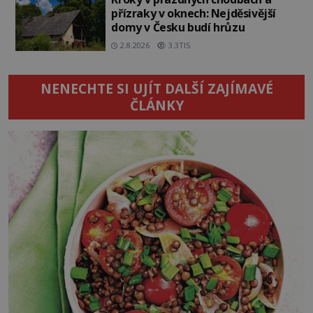
přízraky v oknech: Nejděsivější
domy v Česku budí hrůzu
2.8.2026
3.3TIS
NENECHTE SI UJÍT DALŠÍ ZAJÍMAVÉ
ČLÁNKY