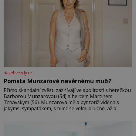
nasehvezdy.cz
Pomsta Munzarové nevěrnému muži?
Přímo skandální zvěsti zaznívají ve spojitosti s herečkou
Barborou Munzarovou (54) a hercem Martinem
Trnavským (56). Munzarová měla být totiž viděna s
jakýmsi sympaťákem, s nímž se velmi družně, až d