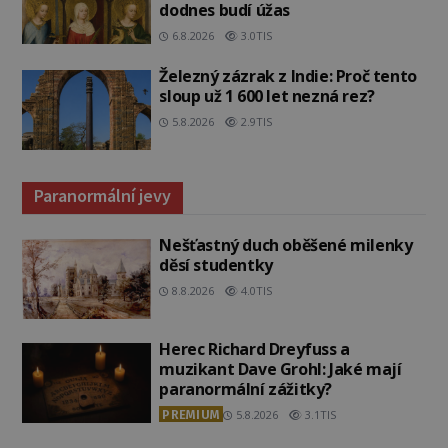
dodnes budí úžas
6.8.2026
3.0TIS
Železný zázrak z Indie: Proč tento
sloup už 1 600 let nezná rez?
5.8.2026
2.9TIS
Paranormální jevy
Nešťastný duch oběšené milenky
děsí studentky
8.8.2026
4.0TIS
Herec Richard Dreyfuss a
muzikant Dave Grohl: Jaké mají
paranormální zážitky?
PREMIUM
5.8.2026
3.1TIS