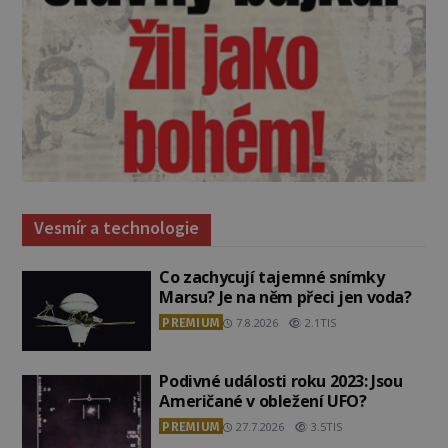
Vesmír a technologie
Co zachycují tajemné snímky
Marsu? Je na něm přeci jen voda?
PREMIUM
7.8.2026
2.1TIS
Podivné události roku 2023: Jsou
Američané v obležení UFO?
PREMIUM
27.7.2026
3.5TIS