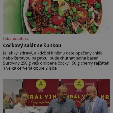
tisicereceptu.cz
Čočkový salát se šunkou
Je lehký, zdravý, a když si k němu dáte opečený chléb
nebo čerstvou bagetku, bude chutnat jedna báseň.
Suroviny 250 g vaší oblíbené čočky 150 g cherry rajčátek
1 velká červená cibule 2 lžíce