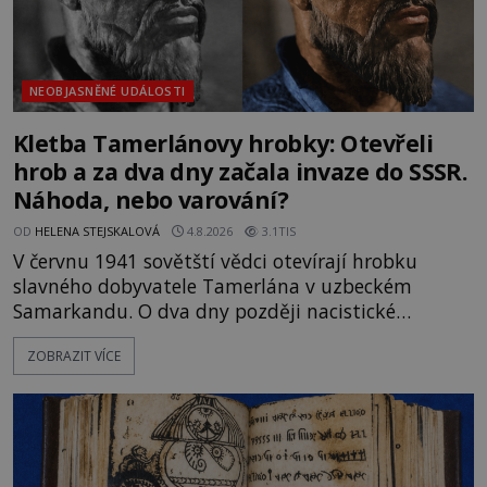
NEOBJASNĚNÉ UDÁLOSTI
Kletba Tamerlánovy hrobky: Otevřeli
hrob a za dva dny začala invaze do SSSR.
Náhoda, nebo varování?
OD
HELENA STEJSKALOVÁ
4.8.2026
3.1TIS
V červnu 1941 sovětští vědci otevírají hrobku
slavného dobyvatele Tamerlána v uzbeckém
Samarkandu. O dva dny později nacistické
Německo zahajuje operaci Barbarossa a napadá
ZOBRAZIT VÍCE
Sovětský svaz. Shoda dat je natolik zarážející, že se
rodí jedna z nejslavnějších „kleteb“ 20. století. Je
na legendě něco pravdy, nebo jde jen o fascinující
souhru okolností? Když antropolog Michail
Gerasimov (1907-1970) a