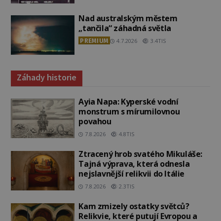
Nad australským městem
„tančila“ záhadná světla
PREMIUM
4.7.2026
3.4TIS
Záhady historie
Ayia Napa: Kyperské vodní
monstrum s mírumilovnou
povahou
7.8.2026
4.8TIS
Ztracený hrob svatého Mikuláše:
Tajná výprava, která odnesla
nejslavnější relikvii do Itálie
7.8.2026
2.3TIS
Kam zmizely ostatky světců?
Relikvie, které putují Evropou a