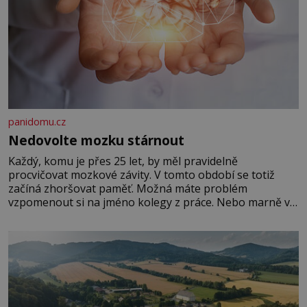
panidomu.cz
Nedovolte mozku stárnout
Každý, komu je přes 25 let, by měl pravidelně
procvičovat mozkové závity. V tomto období se totiž
začíná zhoršovat paměť. Možná máte problém
vzpomenout si na jméno kolegy z práce. Nebo marně v
paměti lovíte název knížky, kterou jste nedávno přečetli.
Je to opravdu tak, s věkem jako kdyby se paměť
rozhodla stávkovat. Cvičte