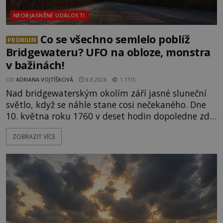
NEOBJASNĚNÉ UDÁLOSTI
Co se všechno semlelo poblíž
PREMIUM
Bridgewateru? UFO na obloze, monstra
v bažinách!
OD
ADRIANA VOJTÍŠKOVÁ
8.8.2026
1.1TIS
Nad bridgewaterským okolím září jasné sluneční
světlo, když se náhle stane cosi nečekaného. Dne
10. května roku 1760 v deset hodin dopoledne zde
dojde k vůbec prvnímu historicky doloženému
ZOBRAZIT VÍCE
přeletu UFO. Podle záznamů vyzařuje takové
světlo, že vypadá jako „koule hořícího ohně“. Jde
jen o nějaký optický klam, nebo se zde skutečně
právě vznáší mimozemská loď