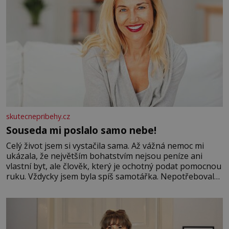
skutecnepribehy.cz
Souseda mi poslalo samo nebe!
Celý život jsem si vystačila sama. Až vážná nemoc mi
ukázala, že největším bohatstvím nejsou peníze ani
vlastní byt, ale člověk, který je ochotný podat pomocnou
ruku. Vždycky jsem byla spíš samotářka. Nepotřebovala
jsem kolem sebe partu kamarádek ani partnera. Stačily
mi knihy, práce a hlavně klid. Hned po studiích jsem
odešla z rodného města,