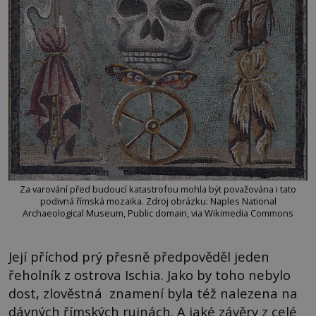
Za varování před budoucí katastrofou mohla být považována i tato
podivná římská mozaika. Zdroj obrázku: Naples National
Archaeological Museum, Public domain, via Wikimedia Commons
Její příchod prý přesně předpověděl jeden
řeholník z ostrova Ischia. Jako by toho nebylo
dost, zlověstná znamení byla též nalezena na
dávných římských ruinách. A jaké závěry z celé