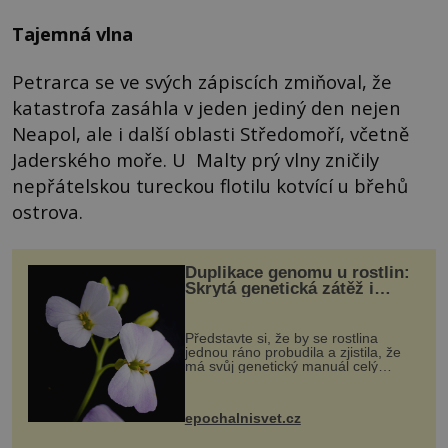
Tajemná vlna
Petrarca se ve svých zápiscích zmiňoval, že
katastrofa zasáhla v jeden jediný den nejen
Neapol, ale i další oblasti Středomoří, včetně
Jaderského moře. U Malty prý vlny zničily
nepřátelskou tureckou flotilu kotvící u břehů
ostrova.
Duplikace genomu u rostlin:
Skrytá genetická zátěž i
evoluční výhoda
Představte si, že by se rostlina
jednou ráno probudila a zjistila, že
má svůj genetický manuál celý
dvakrát. Přesně to se občas v
přírodě stane – a podle nového
výzkumu to může být pro druhy
epochalnisvet.cz
vstupenka...