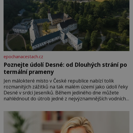
epochanacestach.cz
Poznejte údolí Desné: od Dlouhých strání po
termální prameny
Jen málokteré místo v České republice nabízí tolik
rozmanitých zážitků na tak malém území jako údolí řeky
Desné v srdci Jeseníků. Během jediného dne můžete
nahlédnout do útrob jedné z nejvýznamnějších vodních
elektráren v Evropě, vydat se na horské hřebeny, projet
se na koloběžce a den zakončit poznáváním památek ve
Velkých Losinách nebo v termálním