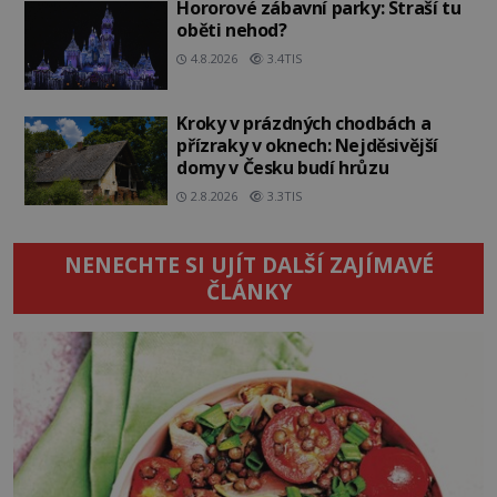
Hororové zábavní parky: Straší tu
oběti nehod?
4.8.2026
3.4TIS
Kroky v prázdných chodbách a
přízraky v oknech: Nejděsivější
domy v Česku budí hrůzu
2.8.2026
3.3TIS
NENECHTE SI UJÍT DALŠÍ ZAJÍMAVÉ
ČLÁNKY