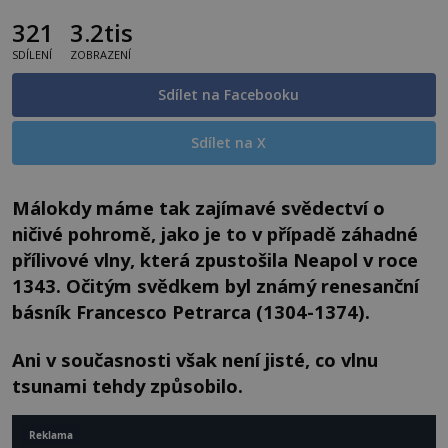
321
3.2tis
SDÍLENÍ
ZOBRAZENÍ
Sdílet na Facebooku
Sdílet na X
Málokdy máme tak zajímavé svědectví o
ničivé pohromě, jako je to v případě záhadné
přílivové vlny, která zpustošila Neapol v roce
1343. Očitým svědkem byl známý renesanční
básník Francesco Petrarca (1304-1374).
Ani v současnosti však není jisté, co vlnu
tsunami tehdy způsobilo.
Reklama