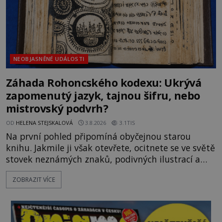
NEOBJASNĚNÉ UDÁLOSTI
Záhada Rohoncského kodexu: Ukrývá
zapomenutý jazyk, tajnou šifru, nebo
mistrovský podvrh?
OD
HELENA STEJSKALOVÁ
3.8.2026
3.1TIS
Na první pohled připomíná obyčejnou starou
knihu. Jakmile ji však otevřete, ocitnete se ve světě
stovek neznámých znaků, podivných ilustrací a
textu, který už téměř dvě století vzdoruje všem
ZOBRAZIT VÍCE
pokusům o rozluštění. Rohoncský kodex patří mezi
největší záhady evropských dějin a dodnes nikdo s
jistotou neví, kdo jej napsal, kdy vznikl ani co
vlastně vypráví. Rohoncský kodex se poprvé