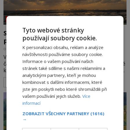
NEOBJASNĚNÉ UDÁLOSTI
Tyto webové stránky
Strašidelná pláž Dumas: Je černý písek
používají soubory cookie.
podhoubím, ze kterého roste zlo?
K personalizaci obsahu, reklam a analýze
OD
MIREK BRÁT
6.8.2026
5.5TIS
návštěvnosti používáme soubory cookie.
V indickém svazovém státu Gudžarát se nachází
Informace o vašem používání našich
část pobřeží, které má hodně temnou pověst. Jistě
stránek také sdílíme s našimi reklamními a
k tomu přispívá i černý písek této pláže. Proč má
analytickými partnery, kteří je mohou
pláž takové netypické zbarvení? Nakolik jsou
kombinovat s dalšími informacemi, které
ZOBRAZIT VÍCE
pravdivé historky, že zde došlo k nevysvětlitelným
jste jim poskytli nebo které shromáždili při
zmizením turistů? Ti, kteří se nebojí, nás mohou
vašem používání jejich služeb.
Více
následovat. Vstupujeme na pláž Dumas ve městě
informací
Surat. Gu
ZOBRAZIT VŠECHNY PARTNERY
(1616)
→