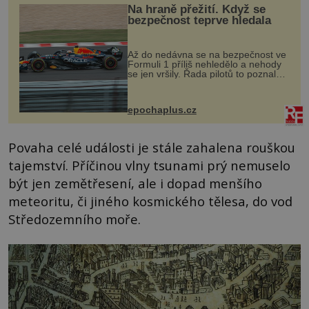
Na hraně přežití. Když se
bezpečnost teprve hledala
Až do nedávna se na bezpečnost ve
Formuli 1 příliš nehledělo a nehody
se jen vršily. Řada pilotů to poznala
na vlastní kůži, často s trvalými
následky nebo bohužel i ztrátou
života. Dnes nepochopiteln...
epochaplus.cz
Povaha celé události je stále zahalena rouškou
tajemství. Příčinou vlny tsunami prý nemuselo
být jen zemětřesení, ale i dopad menšího
meteoritu, či jiného kosmického tělesa, do vod
Středozemního moře.