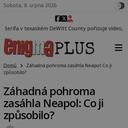
Sobota, 8. srpna 2026
itt County pořizuje video, na kterém před jeho voze
Domů
Záhadná pohroma zasáhla Neapol: Co ji
způsobilo?
Záhadná pohroma
zasáhla Neapol: Co ji
způsobilo?