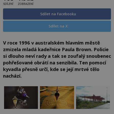
SDÍLENÍ
ZOBRAZENÍ
Sdílet na Facebooku
Sdílet na X
V roce 1996 v australském hlavním městě
zmizela mladá kadeřnice Paula Brown. Policie
si dlouho neví rady a tak se zoufalý snoubenec
pohřešované obrátí na senzibila. Ten pomocí
kyvadla přesně určí, kde se její mrtvé tělo
nachází.