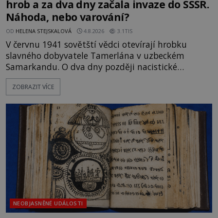
hrob a za dva dny začala invaze do SSSR.
Náhoda, nebo varování?
OD
HELENA STEJSKALOVÁ
4.8.2026
3.1TIS
V červnu 1941 sovětští vědci otevírají hrobku
slavného dobyvatele Tamerlána v uzbeckém
Samarkandu. O dva dny později nacistické
Německo zahajuje operaci Barbarossa a napadá
ZOBRAZIT VÍCE
Sovětský svaz. Shoda dat je natolik zarážející, že se
rodí jedna z nejslavnějších „kleteb“ 20. století. Je
na legendě něco pravdy, nebo jde jen o fascinující
souhru okolností? Když antropolog Michail
Gerasimov (1907-1970) a
NEOBJASNĚNÉ UDÁLOSTI