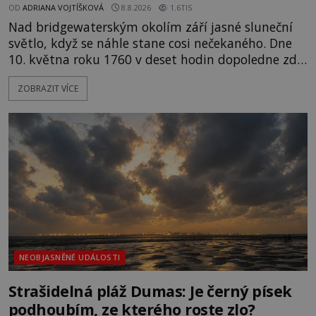
OD
ADRIANA VOJTÍŠKOVÁ
8.8.2026
1.6TIS
Nad bridgewaterským okolím září jasné sluneční
světlo, když se náhle stane cosi nečekaného. Dne
10. května roku 1760 v deset hodin dopoledne zde
dojde k vůbec prvnímu historicky doloženému
ZOBRAZIT VÍCE
přeletu UFO. Podle záznamů vyzařuje takové
světlo, že vypadá jako „koule hořícího ohně“. Jde
jen o nějaký optický klam, nebo se zde skutečně
právě vznáší mimozemská loď
NEOBJASNĚNÉ UDÁLOSTI
Strašidelná pláž Dumas: Je černý písek
podhoubím, ze kterého roste zlo?