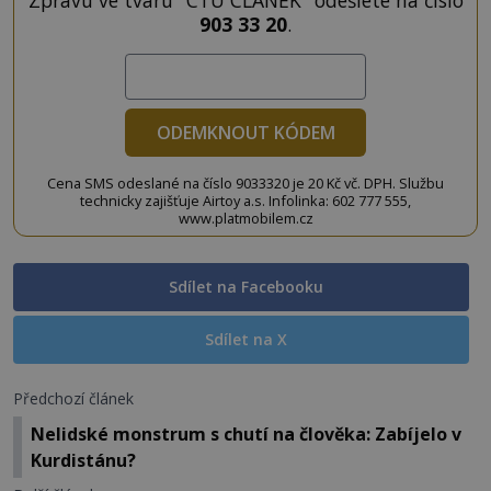
903 33 20
.
ODEMKNOUT KÓDEM
Cena SMS odeslané na číslo 9033320 je 20 Kč vč. DPH. Službu
technicky zajišťuje Airtoy a.s. Infolinka: 602 777 555,
www.platmobilem.cz
Sdílet na Facebooku
Sdílet na X
Předchozí článek
Nelidské monstrum s chutí na člověka: Zabíjelo v
Kurdistánu?