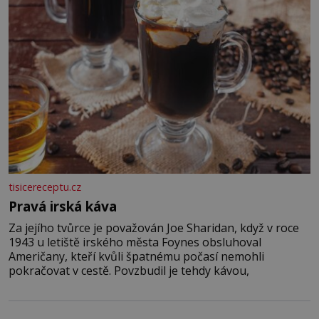
tisicereceptu.cz
Pravá irská káva
Za jejího tvůrce je považován Joe Sharidan, když v roce
1943 u letiště irského města Foynes obsluhoval
Američany, kteří kvůli špatnému počasí nemohli
pokračovat v cestě. Povzbudil je tehdy kávou,