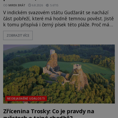
OD
MIREK BRÁT
6.8.2026
5.6TIS
V indickém svazovém státu Gudžarát se nachází
část pobřeží, které má hodně temnou pověst. Jistě
k tomu přispívá i černý písek této pláže. Proč má
pláž takové netypické zbarvení? Nakolik jsou
ZOBRAZIT VÍCE
pravdivé historky, že zde došlo k nevysvětlitelným
zmizením turistů? Ti, kteří se nebojí, nás mohou
následovat. Vstupujeme na pláž Dumas ve městě
Surat. Gu
NEOBJASNĚNÉ UDÁLOSTI
Zřícenina Trosky: Co je pravdy na
zvěstech o tajné chodbě?