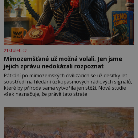
21stoleti.cz
Mimozemšťané už možná volali. Jen jsme
jejich zprávu nedokázali rozpoznat
Pátrání po mimozemských civilizacích se už desítky let
soustředí na hledání úzkopásmových rádiových signálů,
které by příroda sama vytvořila jen stěží. Nová studie
však naznačuje, že právě tato strate