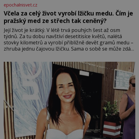
epochalnisvet.cz
Včela za celý život vyrobí lžičku medu. Čím je
pražský med ze střech tak ceněný?
Její život je krátký. V létě trvá pouhých šest až osm
týdnů. Za tu dobu navštíví desetitisíce květů, nalétá
stovky kilometrů a vyrobí přibližně devět gramů medu –
zhruba jednu čajovou lžičku. Sama o sobě se může zdát
bezvýznamná. Teprve když se spojí s dalšími desítkami
tisíc příslušnic svého včelstva, vznikne jeden z
nejdokonalejších organismů