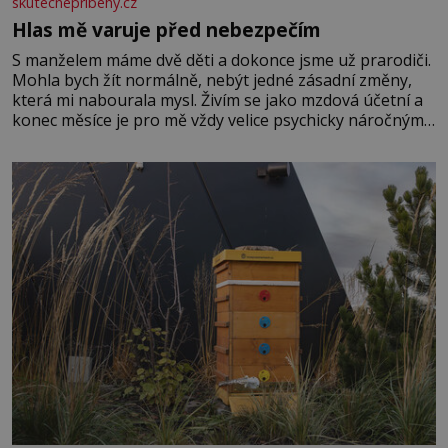
skutecnepribehy.cz
Hlas mě varuje před nebezpečím
S manželem máme dvě děti a dokonce jsme už prarodiči.
Mohla bych žít normálně, nebýt jedné zásadní změny,
která mi nabourala mysl. Živím se jako mzdová účetní a
konec měsíce je pro mě vždy velice psychicky náročným
obdobím. Od té chvíle, co máme vnoučata, mi dcera čím
dál častěji volá o pomoc, co se hlídání týče. Dalo by se