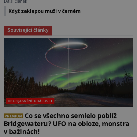
Další článek
Když zaklepou muži v černém
Související články
NEOBJASNĚNÉ UDÁLOSTI
Co se všechno semlelo poblíž
PREMIUM
Bridgewateru? UFO na obloze, monstra
v bažinách!