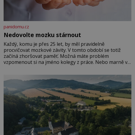
panidomu.cz
Nedovolte mozku stárnout
Každý, komu je přes 25 let, by měl pravidelně
procvičovat mozkové závity. V tomto období se totiž
začíná zhoršovat paměť. Možná máte problém
vzpomenout si na jméno kolegy z práce. Nebo marně v
paměti lovíte název knížky, kterou jste nedávno přečetli.
Je to opravdu tak, s věkem jako kdyby se paměť
rozhodla stávkovat. Cvičte