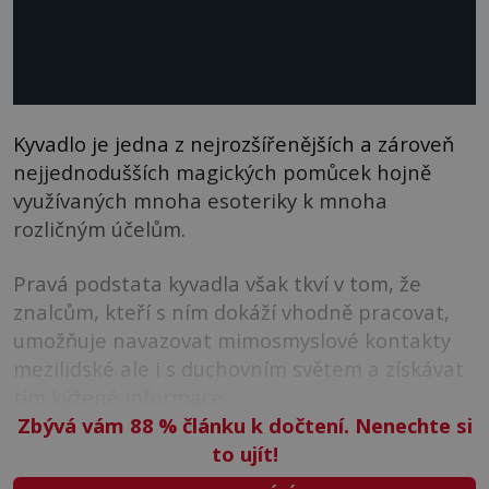
Kyvadlo je jedna z nejrozšířenějších a zároveň
nejjednodušších magických pomůcek hojně
využívaných mnoha esoteriky k mnoha
rozličným účelům.
Pravá podstata kyvadla však tkví v tom, že
znalcům, kteří s ním dokáží vhodně pracovat,
umožňuje navazovat mimosmyslové kontakty
mezilidské ale i s duchovním světem a získávat
tím kýžené informace.
Zbývá vám 88
%
článku k dočtení. Nenechte si
to ujít!