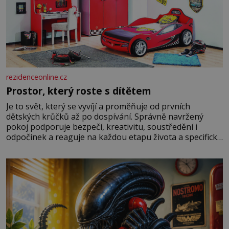
rezidenceonline.cz
Prostor, který roste s dítětem
Je to svět, který se vyvíjí a proměňuje od prvních
dětských krůčků až po dospívání. Správně navržený
pokoj podporuje bezpečí, kreativitu, soustředění i
odpočinek a reaguje na každou etapu života a specifické
potřeby dítěte. Pro nejmenší je klíčová jednoduchost,
měkkost a bezpečí, proto by pokoj miminka měl působit
především klidně a útulně. Předškolní věk je