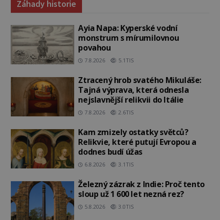
Záhady historie
Ayia Napa: Kyperské vodní
monstrum s mírumilovnou
povahou
7.8.2026
5.1TIS
Ztracený hrob svatého Mikuláše:
Tajná výprava, která odnesla
nejslavnější relikvii do Itálie
7.8.2026
2.6TIS
Kam zmizely ostatky světců?
Relikvie, které putují Evropou a
dodnes budí úžas
6.8.2026
3.1TIS
Železný zázrak z Indie: Proč tento
sloup už 1 600 let nezná rez?
5.8.2026
3.0TIS