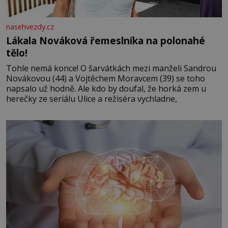
nasehvezdy.cz
Lákala Nováková řemeslníka na polonahé
tělo!
Tohle nemá konce! O šarvátkách mezi manželi Sandrou
Novákovou (44) a Vojtěchem Moravcem (39) se toho
napsalo už hodně. Ale kdo by doufal, že horká zem u
herečky ze seriálu Ulice a režiséra vychladne,