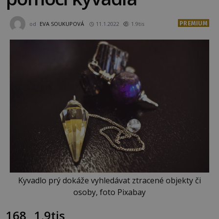
PREMIUM
od
EVA SOUKUPOVÁ
11.1.2022
1.9tis
Kyvadlo prý dokáže vyhledávat ztracené objekty či
osoby, foto Pixabay
168
1.9tis