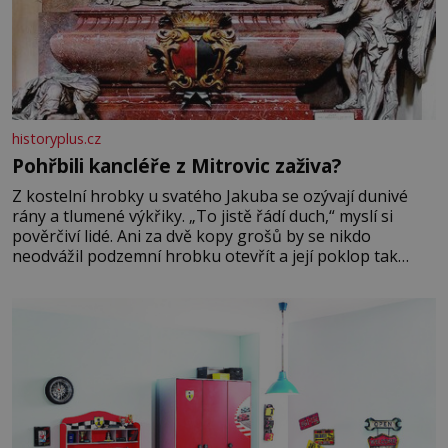
historyplus.cz
Pohřbili kancléře z Mitrovic zaživa?
Z kostelní hrobky u svatého Jakuba se ozývají dunivé
rány a tlumené výkřiky. „To jistě řádí duch,“ myslí si
pověrčiví lidé. Ani za dvě kopy grošů by se nikdo
neodvážil podzemní hrobku otevřít a její poklop tak
raději jen skrápí svěcenou vodou. Za několik dní divné
burácení skutečně ustane. Když o mnoho let později
hrobku