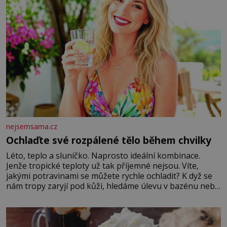
nejsemsama.cz
Ochlaďte své rozpálené tělo během chvilky
Léto, teplo a sluníčko. Naprosto ideální kombinace.
Jenže tropické teploty už tak příjemné nejsou. Víte,
jakými potravinami se můžete rychle ochladit? K dyž se
nám tropy zaryjí pod kůži, hledáme úlevu v bazénu nebo
pomocí klimatizace. Jenže ne vždycky můžeme být v jejich
blízkosti. Nemusíte však zoufat. Pokud budete mít
promyšlený jídelníček, žadné pařáky si na vás