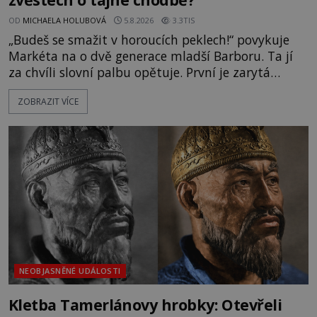
OD
MICHAELA HOLUBOVÁ
5.8.2026
3.3TIS
„Budeš se smažit v horoucích peklech!“ povykuje
Markéta na o dvě generace mladší Barboru. Ta jí
za chvíli slovní palbu opětuje. První je zarytá
katolička, druhá přesvědčená kališnice. A každá z
ZOBRAZIT VÍCE
nich se usídlí na jedné z věží slavného hradu
Trosky. Šlechtic Ota IV. z Bergova (1399–1452) patří
mezi vůdce protihusitského boje. Za manželku má
skutečně jistou
NEOBJASNĚNÉ UDÁLOSTI
Kletba Tamerlánovy hrobky: Otevřeli