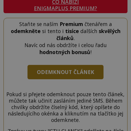
CO NABÍZÍ
ENIGMAPLUS PREMIUM?
Staňte se naším
Premium
čtenářem a
odemkněte
si tento i
tisíce
dalších
skvělých
článků
.
Navíc od nás obdržíte i celou řadu
hodnotných bonusů
!
ODEMKNOUT ČLÁNEK
Pokud si přejete odemknout pouze tento článek,
můžete tak učinit zasláním jediné SMS. Během
chvilky obdržíte číselný kód, který opíšete do
následujícího okénka a kliknutím na tlačítko jej
odemknete.
Zprávu ve tvaru "CTU CLANEK" odešlete na číslo