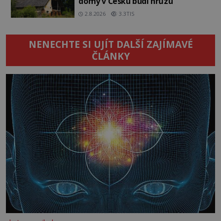
domy v Česku budí hrůzu
2.8.2026
3.3TIS
NENECHTE SI UJÍT DALŠÍ ZAJÍMAVÉ
ČLÁNKY