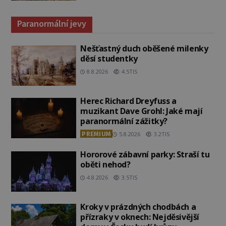
Paranormální jevy
Nešťastný duch oběšené milenky
děsí studentky
8.8.2026
4.5TIS
Herec Richard Dreyfuss a
muzikant Dave Grohl: Jaké mají
paranormální zážitky?
PREMIUM
5.8.2026
3.2TIS
Hororové zábavní parky: Straší tu
oběti nehod?
4.8.2026
3.5TIS
Kroky v prázdných chodbách a
přízraky v oknech: Nejděsivější