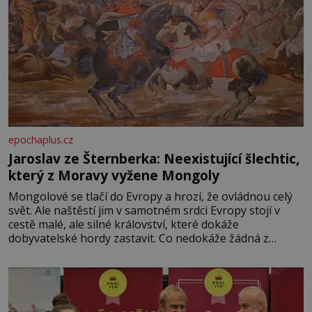
epochaplus.cz
Jaroslav ze Šternberka: Neexistující šlechtic,
který z Moravy vyžene Mongoly
Mongolové se tlačí do Evropy a hrozí, že ovládnou celý
svět. Ale naštěstí jim v samotném srdci Evropy stojí v
cestě malé, ale silné království, které dokáže
dobyvatelské hordy zastavit. Co nedokáže žádná z
asijských říší, co nedokážou Němci – to dokáže český
král. Nebo že by ne? Mongolové od roku 1223 postupují
podél Kaspického a Azovského moře,