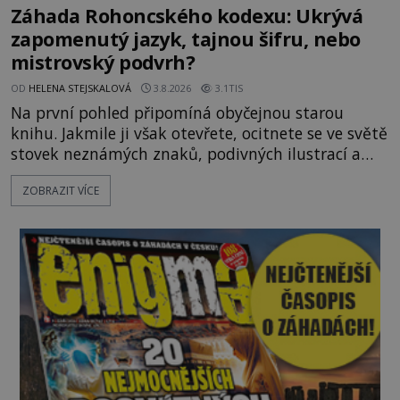
Záhada Rohoncského kodexu: Ukrývá
zapomenutý jazyk, tajnou šifru, nebo
mistrovský podvrh?
OD
HELENA STEJSKALOVÁ
3.8.2026
3.1TIS
Na první pohled připomíná obyčejnou starou
knihu. Jakmile ji však otevřete, ocitnete se ve světě
stovek neznámých znaků, podivných ilustrací a
textu, který už téměř dvě století vzdoruje všem
ZOBRAZIT VÍCE
pokusům o rozluštění. Rohoncský kodex patří mezi
největší záhady evropských dějin a dodnes nikdo s
jistotou neví, kdo jej napsal, kdy vznikl ani co
vlastně vypráví. Rohoncský kodex se poprvé
objevuje v roce