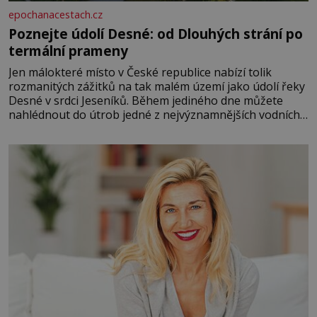
epochanacestach.cz
Poznejte údolí Desné: od Dlouhých strání po
termální prameny
Jen málokteré místo v České republice nabízí tolik
rozmanitých zážitků na tak malém území jako údolí řeky
Desné v srdci Jeseníků. Během jediného dne můžete
nahlédnout do útrob jedné z nejvýznamnějších vodních
elektráren v Evropě, vydat se na horské hřebeny, projet
se na koloběžce a den zakončit poznáváním památek ve
Velkých Losinách nebo v termálním