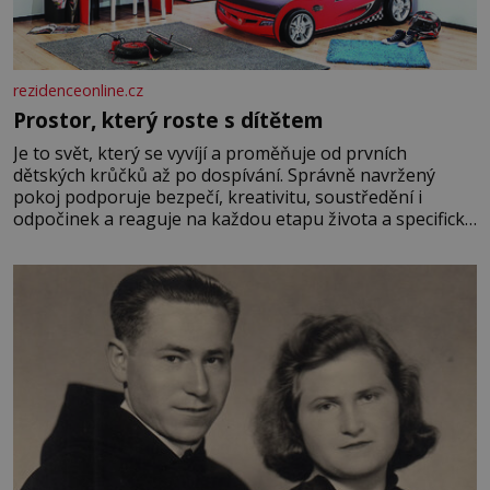
rezidenceonline.cz
Prostor, který roste s dítětem
Je to svět, který se vyvíjí a proměňuje od prvních
dětských krůčků až po dospívání. Správně navržený
pokoj podporuje bezpečí, kreativitu, soustředění i
odpočinek a reaguje na každou etapu života a specifické
potřeby dítěte. Pro nejmenší je klíčová jednoduchost,
měkkost a bezpečí, proto by pokoj miminka měl působit
především klidně a útulně. Předškolní věk je