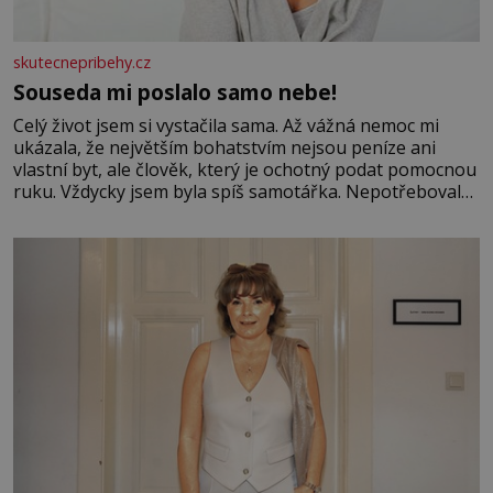
skutecnepribehy.cz
Souseda mi poslalo samo nebe!
Celý život jsem si vystačila sama. Až vážná nemoc mi
ukázala, že největším bohatstvím nejsou peníze ani
vlastní byt, ale člověk, který je ochotný podat pomocnou
ruku. Vždycky jsem byla spíš samotářka. Nepotřebovala
jsem kolem sebe partu kamarádek ani partnera. Stačily
mi knihy, práce a hlavně klid. Hned po studiích jsem
odešla z rodného města,