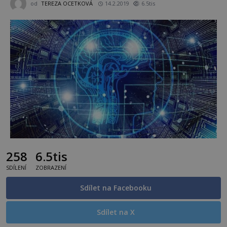
od
TEREZA OCETKOVÁ
14.2.2019
6.5tis
258
6.5tis
SDÍLENÍ
ZOBRAZENÍ
Sdílet na Facebooku
Sdílet na X