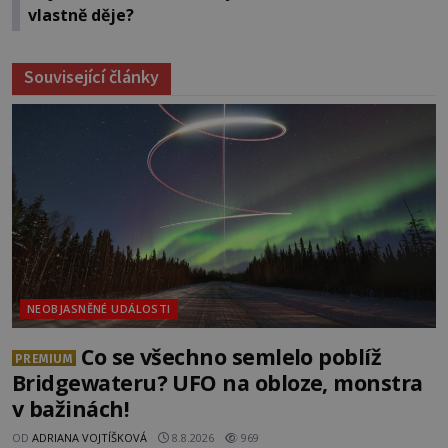
vlastně děje?
Související články
NEOBJASNĚNÉ UDÁLOSTI
Co se všechno semlelo poblíž
PREMIUM
Bridgewateru? UFO na obloze, monstra
v bažinách!
OD
ADRIANA VOJTÍŠKOVÁ
8.8.2026
969