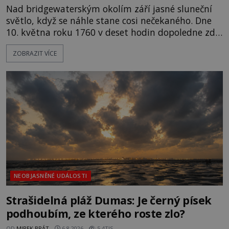
Nad bridgewaterským okolím září jasné sluneční
světlo, když se náhle stane cosi nečekaného. Dne
10. května roku 1760 v deset hodin dopoledne zde
dojde k vůbec prvnímu historicky doloženému
ZOBRAZIT VÍCE
přeletu UFO. Podle záznamů vyzařuje takové
světlo, že vypadá jako „koule hořícího ohně“. Jde
jen o nějaký optický klam, nebo se zde skutečně
právě vznáší mimozemská loď
NEOBJASNĚNÉ UDÁLOSTI
Strašidelná pláž Dumas: Je černý písek
podhoubím, ze kterého roste zlo?
OD
MIREK BRÁT
6.8.2026
5.4TIS