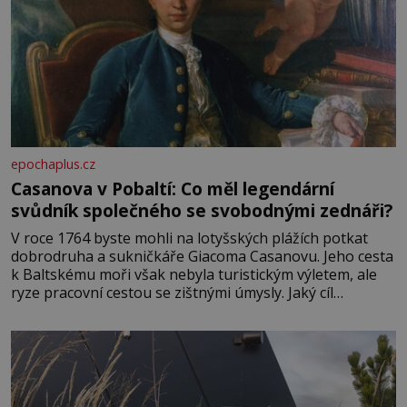
epochaplus.cz
Casanova v Pobaltí: Co měl legendární
svůdník společného se svobodnými zednáři?
V roce 1764 byste mohli na lotyšských plážích potkat
dobrodruha a sukničkáře Giacoma Casanovu. Jeho cesta
k Baltskému moři však nebyla turistickým výletem, ale
ryze pracovní cestou se zištnými úmysly. Jaký cíl
Casanova sledoval, když se například procházel uličkami
lotyšské Rigy? Casanova v Pobaltí kontaktoval tamní
zednářské lóže. Nebyl v této oblasti žádným nováčkem,
protože do zednářské