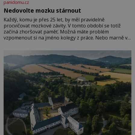
panidomu.cz
Nedovolte mozku stárnout
Každý, komu je přes 25 let, by měl pravidelně
procvičovat mozkové závity. V tomto období se totiž
začíná zhoršovat paměť. Možná máte problém
vzpomenout si na jméno kolegy z práce. Nebo marně v
paměti lovíte název knížky, kterou jste nedávno přečetli.
Je to opravdu tak, s věkem jako kdyby se paměť
rozhodla stávkovat. Cvičte