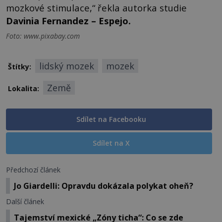
mozkové stimulace,“ řekla autorka studie
Davinia Fernandez – Espejo.
Foto: www.pixabay.com
lidský mozek
mozek
Štítky:
Země
Lokalita:
Sdílet na Facebooku
Sdílet na X
Předchozí článek
Jo Giardelli: Opravdu dokázala polykat oheň?
Další článek
Tajemství mexické „Zóny ticha“: Co se zde