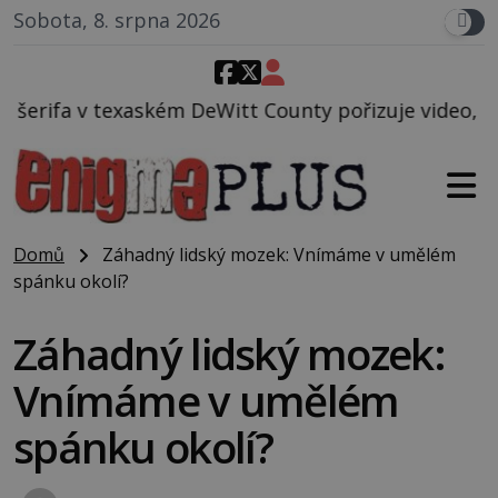
Sobota, 8. srpna 2026
ém DeWitt County pořizuje video, na kterém před je
Domů
Záhadný lidský mozek: Vnímáme v umělém
spánku okolí?
Záhadný lidský mozek:
Vnímáme v umělém
spánku okolí?