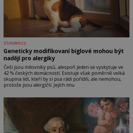
21stoleti.cz
Geneticky modifikovaní bíglové mohou být
nadějí pro alergiky
Češi jsou milovníky psů, alespoň jeden se vyskytuje ve
42 % českých domácností. Existuje však poměrně velká
skupina lidí, kteří by si psa rádi pořídili, ale nemohou,
protože jsou alergičtí. Jejich imu