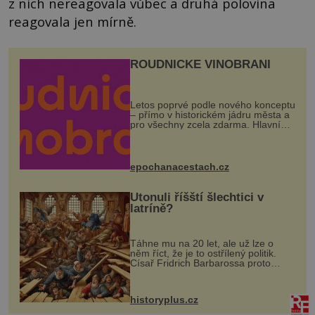
z nich nereagovala vůbec a druhá polovina
reagovala jen mírně.
ROUDNICKÉ VINOBRANÍ
Letos poprvé podle nového konceptu
– přímo v historickém jádru města a
pro všechny zcela zdarma. Hlavní
program se odehraje na Karlově a
Husově náměstí. Návštěvníci se
mohou těšit na víno, burčák, pes...
epochanacestach.cz
Utonuli říšští šlechtici v
latríně?
Táhne mu na 20 let, ale už lze o
něm říct, že je to ostřílený politik.
Císař Fridrich Barbarossa proto
posílá svého syna a dědice Jindřicha
VI. do Erfurtu, aby se stal
prostředníkem při řešení sporu m...
historyplus.cz