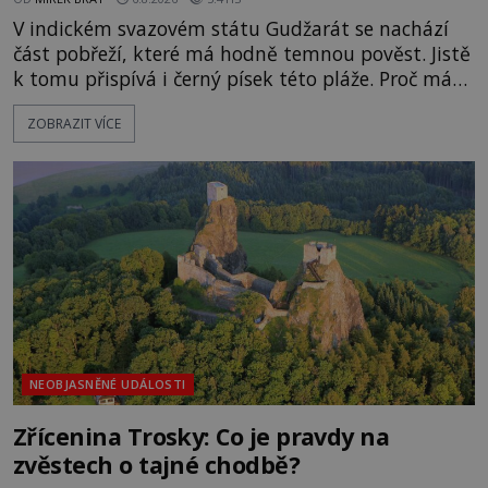
V indickém svazovém státu Gudžarát se nachází
část pobřeží, které má hodně temnou pověst. Jistě
k tomu přispívá i černý písek této pláže. Proč má
pláž takové netypické zbarvení? Nakolik jsou
ZOBRAZIT VÍCE
pravdivé historky, že zde došlo k nevysvětlitelným
zmizením turistů? Ti, kteří se nebojí, nás mohou
následovat. Vstupujeme na pláž Dumas ve městě
Surat. Gu
NEOBJASNĚNÉ UDÁLOSTI
Zřícenina Trosky: Co je pravdy na
zvěstech o tajné chodbě?