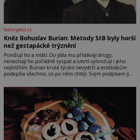
historyplus.cz
Kněz Bohuslav Burian: Metody StB byly horší
než gestapácké trýznění
Ponižují ho a mlátí. Do jídla mu přidávají drogy,
nenechají ho pořádně vyspat a smrtí vyhrožují i jeho
nejbližším. Burian kruté týrání nevydrží a estébákům
podepíše všechno, co po něm chtějí. Svým podpisem jim
potvrdí také to, že na něj během výslechů nikdo nevyvíjel
fyzický ani psychický nátlak. Syn brněnského řezníka
chce být knězem a