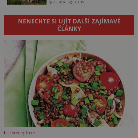
2.8.2026
3.3TIS
NENECHTE SI UJÍT DALŠÍ ZAJÍMAVÉ
ČLÁNKY
tisicereceptu.cz