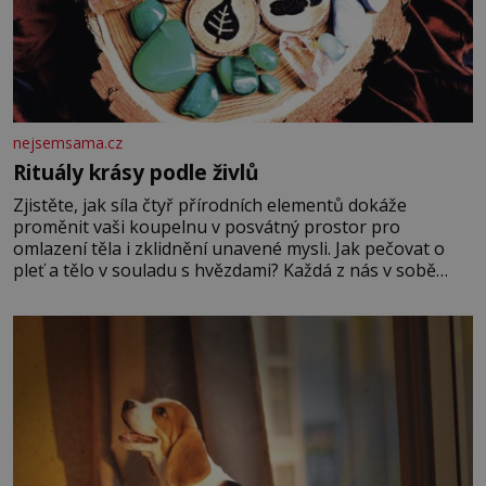
nejsemsama.cz
Rituály krásy podle živlů
Zjistěte, jak síla čtyř přírodních elementů dokáže
proměnit vaši koupelnu v posvátný prostor pro
omlazení těla i zklidnění unavené mysli. Jak pečovat o
pleť a tělo v souladu s hvězdami? Každá z nás v sobě
nese otisk vesmíru, který se projevuje nejen v naší
povaze, ale i v potřebách naší pokožky. Ohnivá znamení
Ženy narozené ve znamení Berana, Lva a Střelce v sobě
nesou žár, odvahu a neutuchající elán. Vaše