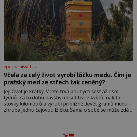
epochalnisvet.cz
Včela za celý život vyrobí lžičku medu. Čím je
pražský med ze střech tak ceněný?
Její život je krátký. V létě trvá pouhých šest až osm
týdnů. Za tu dobu navštíví desetitisíce květů, nalétá
stovky kilometrů a vyrobí přibližně devět gramů medu –
zhruba jednu čajovou lžičku. Sama o sobě se může zdát
bezvýznamná. Teprve když se spojí s dalšími desítkami
tisíc příslušnic svého včelstva, vznikne jeden z
nejdokonalejších organismů