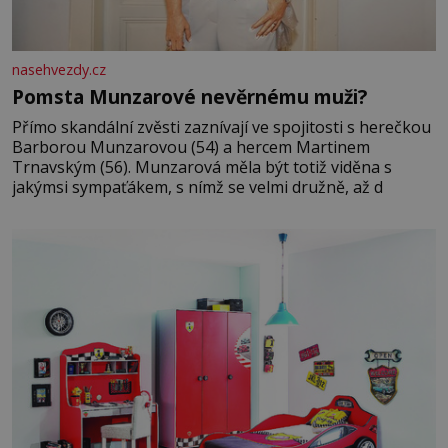
nasehvezdy.cz
Pomsta Munzarové nevěrnému muži?
Přímo skandální zvěsti zaznívají ve spojitosti s herečkou
Barborou Munzarovou (54) a hercem Martinem
Trnavským (56). Munzarová měla být totiž viděna s
jakýmsi sympaťákem, s nímž se velmi družně, až d