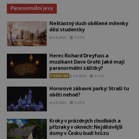
Paranormální jevy
Nešťastný duch oběšené milenky
děsí studentky
8.8.2026
3.9TIS
Herec Richard Dreyfuss a
muzikant Dave Grohl: Jaké mají
paranormální zážitky?
PREMIUM
5.8.2026
3.1TIS
Hororové zábavní parky: Straší tu
oběti nehod?
4.8.2026
3.4TIS
Kroky v prázdných chodbách a
přízraky v oknech: Nejděsivější
domy v Česku budí hrůzu