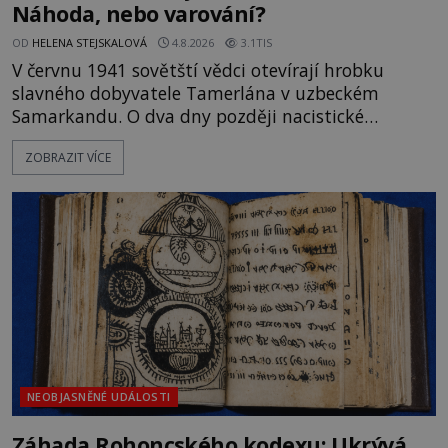
Náhoda, nebo varování?
OD
HELENA STEJSKALOVÁ
4.8.2026
3.1TIS
V červnu 1941 sovětští vědci otevírají hrobku
slavného dobyvatele Tamerlána v uzbeckém
Samarkandu. O dva dny později nacistické
Německo zahajuje operaci Barbarossa a napadá
ZOBRAZIT VÍCE
Sovětský svaz. Shoda dat je natolik zarážející, že se
rodí jedna z nejslavnějších „kleteb“ 20. století. Je
na legendě něco pravdy, nebo jde jen o fascinující
souhru okolností? Když antropolog Michail
Gerasimov (1907-1970) a
NEOBJASNĚNÉ UDÁLOSTI
Záhada Rohoncského kodexu: Ukrývá