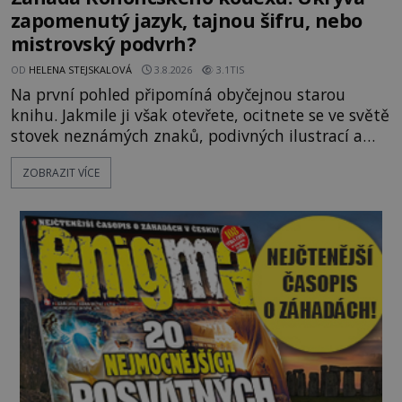
zapomenutý jazyk, tajnou šifru, nebo
mistrovský podvrh?
OD
HELENA STEJSKALOVÁ
3.8.2026
3.1TIS
Na první pohled připomíná obyčejnou starou
knihu. Jakmile ji však otevřete, ocitnete se ve světě
stovek neznámých znaků, podivných ilustrací a
textu, který už téměř dvě století vzdoruje všem
ZOBRAZIT VÍCE
pokusům o rozluštění. Rohoncský kodex patří mezi
největší záhady evropských dějin a dodnes nikdo s
jistotou neví, kdo jej napsal, kdy vznikl ani co
vlastně vypráví. Rohoncský kodex se poprvé
objevuje v roce