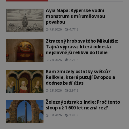
Ayia Napa: Kyperské vodní
monstrum s mírumilovnou
povahou
7.8.2026
4.7TIS
Ztracený hrob svatého Mikuláše:
Tajná výprava, která odnesla
nejslavnější relikvii do Itálie
7.8.2026
2.2TIS
Kam zmizely ostatky světců?
Relikvie, které putují Evropou a
dodnes budí úžas
6.8.2026
2.9TIS
Železný zázrak z Indie: Proč tento
sloup už 1 600 let nezná rez?
5.8.2026
2.9TIS