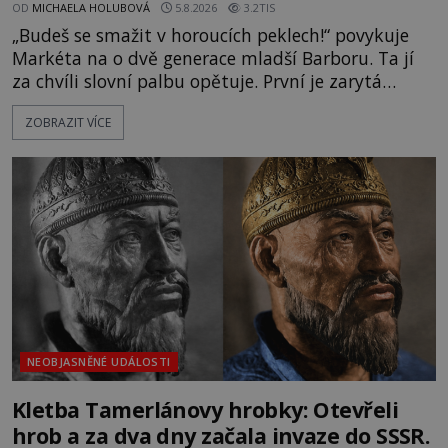
OD
MICHAELA HOLUBOVÁ
5.8.2026
3.2TIS
„Budeš se smažit v horoucích peklech!“ povykuje
Markéta na o dvě generace mladší Barboru. Ta jí
za chvíli slovní palbu opětuje. První je zarytá
katolička, druhá přesvědčená kališnice. A každá z
ZOBRAZIT VÍCE
nich se usídlí na jedné z věží slavného hradu
Trosky. Šlechtic Ota IV. z Bergova (1399–1452) patří
mezi vůdce protihusitského boje. Za manželku má
skutečně jistou
NEOBJASNĚNÉ UDÁLOSTI
Kletba Tamerlánovy hrobky: Otevřeli
hrob a za dva dny začala invaze do SSSR.