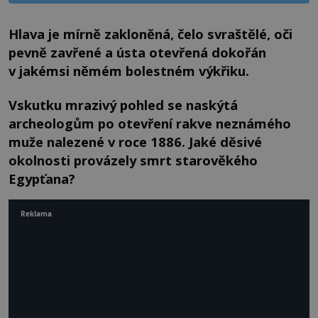
Hlava je mírně zakloněná, čelo svraštělé, oči
pevně zavřené a ústa otevřená dokořán
v jakémsi němém bolestném výkřiku.
Vskutku mrazivý pohled se naskýtá
archeologům po otevření rakve neznámého
muže nalezené v roce 1886. Jaké děsivé
okolnosti provázely smrt starověkého
Egypťana?
Reklama