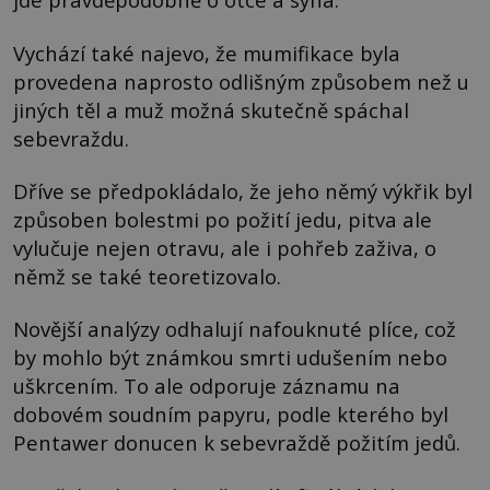
Vychází také najevo, že mumifikace byla
provedena naprosto odlišným způsobem než u
jiných těl a muž možná skutečně spáchal
sebevraždu.
Dříve se předpokládalo, že jeho němý výkřik byl
způsoben bolestmi po požití jedu, pitva ale
vylučuje nejen otravu, ale i pohřeb zaživa, o
němž se také teoretizovalo.
Novější analýzy odhalují nafouknuté plíce, což
by mohlo být známkou smrti udušením nebo
uškrcením. To ale odporuje záznamu na
dobovém soudním papyru, podle kterého byl
Pentawer donucen k sebevraždě požitím jedů.