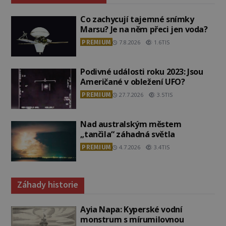
Co zachycují tajemné snímky
Marsu? Je na něm přeci jen voda?
PREMIUM
7.8.2026
1.6TIS
Podivné události roku 2023: Jsou
Američané v obležení UFO?
PREMIUM
27.7.2026
3.5TIS
Nad australským městem
„tančila“ záhadná světla
PREMIUM
4.7.2026
3.4TIS
Záhady historie
Ayia Napa: Kyperské vodní
monstrum s mírumilovnou