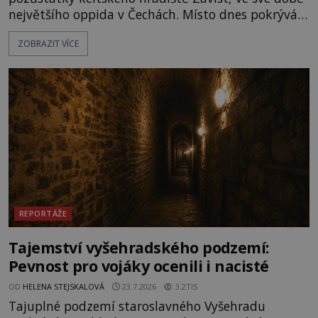
největšího oppida v Čechách. Místo dnes pokrývá
les, zbytky po kdysi monumentálním hradišti jsou
ZOBRAZIT VÍCE
ale v terénu patrné stále. Co dalšího tu po Keltech
zůstalo? Prozkoumejte to spolu s ENIGMOU! Na
vrch Hr
REPORTÁŽE
Tajemství vyšehradského podzemí:
Pevnost pro vojáky ocenili i nacisté
OD
HELENA STEJSKALOVÁ
23.7.2026
3.2TIS
Tajuplné podzemí staroslavného Vyšehradu