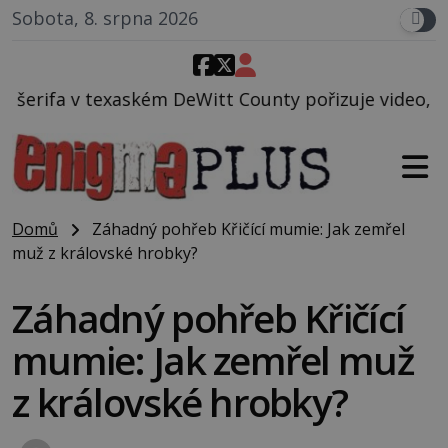
Sobota, 8. srpna 2026
 DeWitt County pořizuje video, na kterém před jeho
Domů
Záhadný pohřeb Křičící mumie: Jak zemřel
muž z královské hrobky?
Záhadný pohřeb Křičící
mumie: Jak zemřel muž
z královské hrobky?