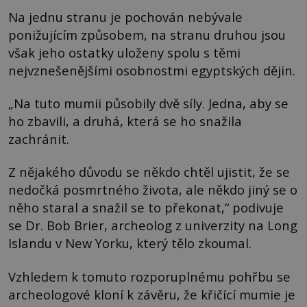
Na jednu stranu je pochován nebývale
ponižujícím způsobem, na stranu druhou jsou
však jeho ostatky uloženy spolu s těmi
nejvznešenějšími osobnostmi egyptských dějin.
„Na tuto mumii působily dvě síly. Jedna, aby se
ho zbavili, a druhá, která se ho snažila
zachránit.
Z nějakého důvodu se někdo chtěl ujistit, že se
nedočká posmrtného života, ale někdo jiný se o
něho staral a snažil se to překonat,“ podivuje
se Dr. Bob Brier, archeolog z univerzity na Long
Islandu v New Yorku, který tělo zkoumal.
Vzhledem k tomuto rozporuplnému pohřbu se
archeologové kloní k závěru, že křičící mumie je