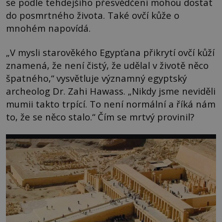
se podle tehdejšího přesvědčení mohou dostat
do posmrtného života. Také ovčí kůže o
mnohém napovídá.
„V mysli starověkého Egypťana přikrytí ovčí kůží
znamená, že není čistý, že udělal v životě něco
špatného,“ vysvětluje významný egyptský
archeolog Dr. Zahi Hawass. „Nikdy jsme neviděli
mumii takto trpící. To není normální a říká nám
to, že se něco stalo.“ Čím se mrtvý provinil?