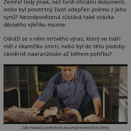
Zemřel tedy jinak, než tvrdí oficiální dokument,
nebo byl posmrtný život odepřen jinému z jeho
synů? Nezodpovězená zůstává také otázka
děsivého výkřiku mumie.
Odráží se v něm mrtvého výraz, který ve tváři
měl v okamžiku smrti, nebo byl do této podoby
záměrně naaranžován až během pohřbu?
Zahi Hawass podrobně zkoumal mumii křicící ženy.