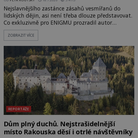
Nejslavnějšího zastánce zásahů vesmířanů do
lidských dějin, asi není třeba dlouze představovat.
Co exkluzivně pro ENIGMU prozradil autor
Vzpomínek na budoucnost, švýcarský badatel
ZOBRAZIT VÍCE
Erich von Däniken? Orbitální stanice Viking 1
přelétá na oběžné dráze nad rudou planetou. Když
je umělá družice od povrchu Marsu vzdálena asi
1873 kilometrů, nachá
REPORTÁŽE
Dům plný duchů. Nejstrašidelnější
místo Rakouska děsí i otrlé návštěvníky