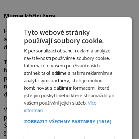
Mumie křičící ženy
Hrobka v Deir el-Bahari k překvapení
Tyto webové stránky
archeologů neskrývala pouze jednu, ale hned
používají soubory cookie.
dvě křičící mumie.
K personalizaci obsahu, reklam a analýze
návštěvnosti používáme soubory cookie.
Tou druhou je neidentifikovaná žena, která
Informace o vašem používání našich
byla pohřbena v neobvyklé poloze s
stránek také sdílíme s našimi reklamními a
pokrčenýma nohama, hlavou mírně
analytickými partnery, kteří je mohou
nakloněnou na stranu a ústy otevřenými
kombinovat s dalšími informacemi, které
dokořán, jako by křičela.
jste jim poskytli nebo které shromáždili při
vašem používání jejich služeb.
Více
Výsledky počítačové tomografie, kterou
informací
provedli archeologičtí veteráni Zahi Hawass a
ZOBRAZIT VŠECHNY PARTNERY
(1616)
Sahar Selim, naznačují, že dotyčná zemřela po
→
šedesátce a jejímu tělu byla, na rozdíl od