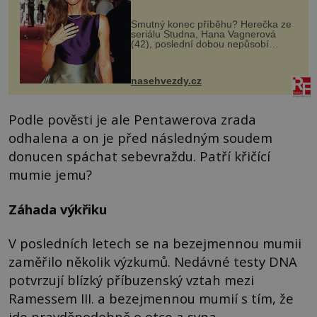
Smutný konec příběhu? Herečka ze
seriálu Studna, Hana Vagnerová
(42), poslední dobou nepůsobí
nejšťastněji. Ačkoli časy její anorexie
jsou už dávno pryč a opět se pyšnila
ženskými křivkami, najednou s...
nasehvezdy.cz
Podle pověsti je ale Pentawerova zrada
odhalena a on je před následným soudem
donucen spáchat sebevraždu. Patří křičící
mumie jemu?
Záhada výkřiku
V posledních letech se na bezejmennou mumii
zaměřilo několik výzkumů. Nedávné testy DNA
potvrzují blízký příbuzenský vztah mezi
Ramessem III. a bezejmennou mumií s tím, že
jde pravděpodobně o otce a syna.