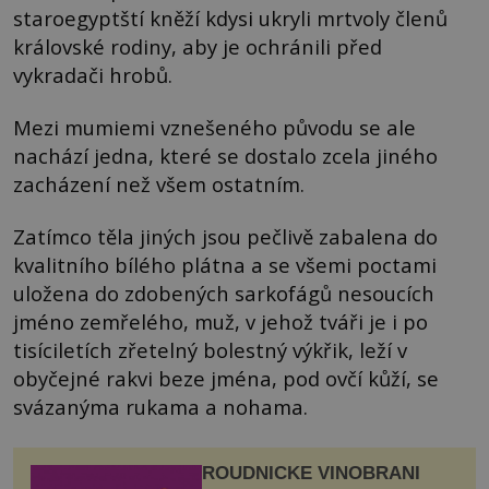
staroegyptští kněží kdysi ukryli mrtvoly členů
královské rodiny, aby je ochránili před
vykradači hrobů.
Mezi mumiemi vznešeného původu se ale
nachází jedna, které se dostalo zcela jiného
zacházení než všem ostatním.
Zatímco těla jiných jsou pečlivě zabalena do
kvalitního bílého plátna a se všemi poctami
uložena do zdobených sarkofágů nesoucích
jméno zemřelého, muž, v jehož tváři je i po
tisíciletích zřetelný bolestný výkřik, leží v
obyčejné rakvi beze jména, pod ovčí kůží, se
svázanýma rukama a nohama.
ROUDNICKÉ VINOBRANÍ