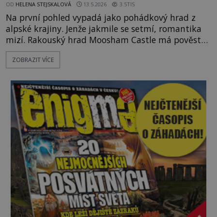
OD
HELENA STEJSKALOVÁ
13.5.2026
3.5TIS
Na první pohled vypadá jako pohádkový hrad z
alpské krajiny. Jenže jakmile se setmí, romantika
mizí. Rakouský hrad Moosham Castle má pověst
nejděsivějšího domu v celé zemi. Lidé tu údajně
ZOBRAZIT VÍCE
slyší kroky v prázdných chodbách, šeptání ze zdí i
nářek mrtvých. A záhadologové tvrdí, že zdejší
temná minulost mohla zanechat něco, co se
dodnes nepodařilo vysvětlit. Kamenný hrad stojí v
horách Salcburska u