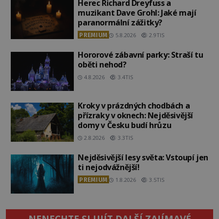
Herec Richard Dreyfuss a
muzikant Dave Grohl: Jaké mají
paranormální zážitky?
PREMIUM
5.8.2026
2.9TIS
Hororové zábavní parky: Straší tu
oběti nehod?
4.8.2026
3.4TIS
Kroky v prázdných chodbách a
přízraky v oknech: Nejděsivější
domy v Česku budí hrůzu
2.8.2026
3.3TIS
Nejděsivější lesy světa: Vstoupí jen
ti nejodvážnější!
PREMIUM
1.8.2026
3.5TIS
NENECHTE SI UJÍT DALŠÍ ZAJÍMAVÉ