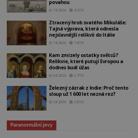
povahou
7.8.2026
4.3TIS
Ztracený hrob svatého Mikuláše:
Tajná výprava, která odnesla
nejslavnější relikvii do Itálie
7.8.2026
1.8TIS
Kam zmizely ostatky světců?
Relikvie, které putují Evropou a
dodnes budí úžas
6.8.2026
2.7TIS
Železný zázrak z Indie: Proč tento
sloup už 1 600 let nezná rez?
5.8.2026
2.8TIS
Paranormální jevy