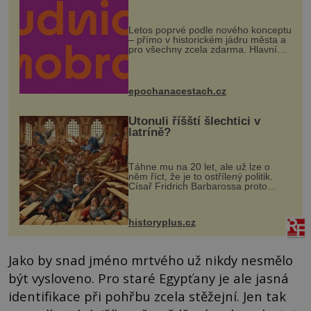
Letos poprvé podle nového konceptu
– přímo v historickém jádru města a
pro všechny zcela zdarma. Hlavní
program se odehraje na Karlově a
Husově náměstí. Návštěvníci se
mohou těšit na víno, burčák, pes...
epochanacestach.cz
Utonuli říšští šlechtici v
latríně?
Táhne mu na 20 let, ale už lze o
něm říct, že je to ostřílený politik.
Císař Fridrich Barbarossa proto
posílá svého syna a dědice Jindřicha
VI. do Erfurtu, aby se stal
prostředníkem při řešení sporu m...
historyplus.cz
Jako by snad jméno mrtvého už nikdy nesmělo
být vysloveno. Pro staré Egypťany je ale jasná
identifikace při pohřbu zcela stěžejní. Jen tak