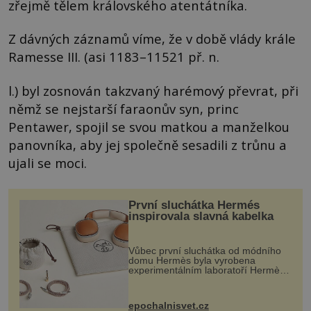
zřejmě tělem královského atentátníka.
Z dávných záznamů víme, že v době vlády krále
Ramesse III. (asi 1183–11521 př. n.
l.) byl zosnován takzvaný harémový převrat, při
němž se nejstarší faraonův syn, princ
Pentawer, spojil se svou matkou a manželkou
panovníka, aby jej společně sesadili z trůnu a
ujali se moci.
První sluchátka Hermés
inspirovala slavná kabelka
Vůbec první sluchátka od módního
domu Hermès byla vyrobena
experimentálním laboratoří Hermès
Ateliers Horizons. Elegantní gadget
si vyžádal dva roky vývoje a chlubí
se ručně šitou hovězí kůží a
epochalnisvet.cz
kovový...