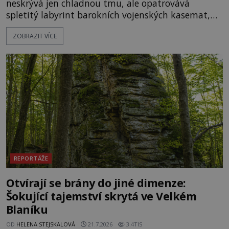
neskrývá jen chladnou tmu, ale opatrovává
spletitý labyrint barokních vojenských kasemat,
zapomenuté chrámy a vzácné národní poklady.
ZOBRAZIT VÍCE
Hluboko uvnitř mohutné skály nad řekou Vltavou
pulzuje skrytá historie, která se dodnes úspěšně
vyhýbá shonu moderní metropole. Místo, ke
kterému se vážou nejstarší české mýty, ve svých
temných útrobách střeží monumentální
REPORTÁŽE
Otvírají se brány do jiné dimenze:
Šokující tajemství skrytá ve Velkém
Blaníku
OD
HELENA STEJSKALOVÁ
21.7.2026
3.4TIS