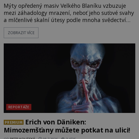
Mýty opředený masiv Velkého Blaníku vzbuzuje
mezi záhadology mrazení, neboť jeho suťové svahy
a mlčenlivé skalní útesy podle mnoha svědectví
fungují jako anomální zóny, kde selhává lidské
ZOBRAZIT VÍCE
vnímání času i prostoru. Geologické anomálie hory
nenechávají nikoho chladným a esoterici i
badatelé zde odkrývají indicie, které propojují
prastaré pohanské kulty, keltské svatyně a zprávy
o lidech, kteří v
REPORTÁŽE
Erich von Däniken:
PREMIUM
Mimozemšťany můžete potkat na ulici!
OD
PETR KOUTSKÝ
18.7.2026
3.4TIS