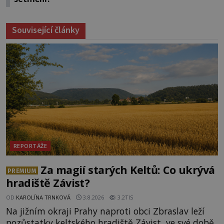
Související články
REPORTÁŽE
Za magií starých Keltů: Co ukrývá
PREMIUM
hradiště Závist?
OD
KAROLÍNA TRNKOVÁ
3.8.2026
3.2TIS
Na jižním okraji Prahy naproti obci Zbraslav leží
pozůstatky keltského hradiště Závist, ve své době