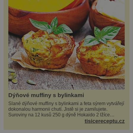
Dýňové muffiny s bylinkami
Slané dýňové muffiny s bylinkami a feta sýrem vytvářejí
dokonalou harmonii chutí. Jistě si je zamilujete.
Suroviny na 12 kusů 250 g dýně Hokaido 2 lžíce
olivového oleje sůl, pepř hrst nasekaných špen...
tisicereceptu.cz