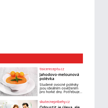
tisicereceptu.cz
Jahodovo-melounová
polévka
Studené ovocné polévky
jsou ideálním osvěžením
pro horké dny. Potřebujete
200 g jahod 600 g žlutého
melounu 100 ml sladkého
skutecnepribehy.cz
dezertního vína 50 g cukru
krystal 1 lžíci medu 200 g
Odpustit je úleva, ale