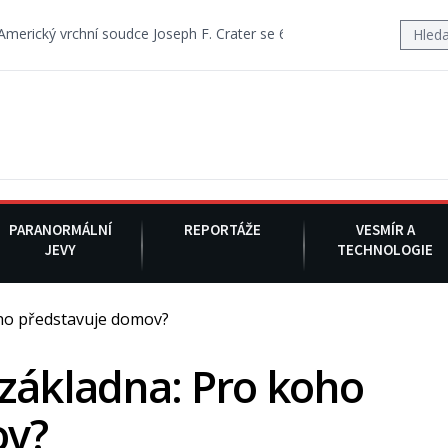
í soudce Joseph F. Crater se 6. srpna 1930 navečeří ve své oblíbené r
PARANORMÁLNÍ
REPORTÁŽE
VESMÍR A
JEVY
TECHNOLOGIE
ho představuje domov?
základna: Pro koho
ov?