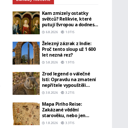
Kam zmizely ostatky
světců? Relikvie, které
putují Evropou a dodnes
budí úžas
6.8.2026
1.0TIS
Železný zázrak z Indie:
Proč tento sloup už 1 600
let nezná rez?
5.8.2026
1.9TIS
Zrod legend o válečné
lsti: Opravdu na zmatení
nepřítele vypouštěli
vypasené králíky?
3.8.2026
3.2TIS
Mapa Piriho Reise:
Zakázané vědění
starověku, nebo jen
geniální práce
1.8.2026
3.3TIS
osmanského admirála?