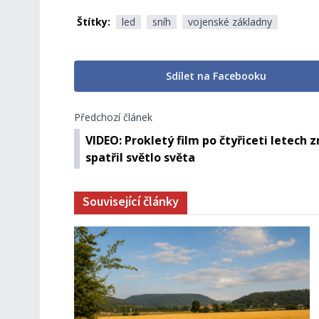
Štítky:
led
sníh
vojenské základny
Sdílet na Facebooku
Předchozí článek
VIDEO: Prokletý film po čtyřiceti letech 
spatřil světlo světa
Související články