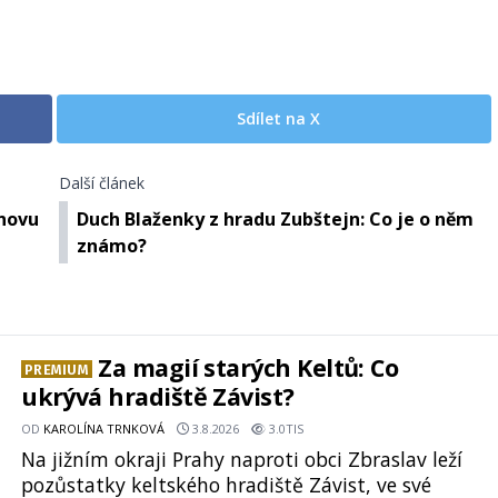
Sdílet na X
Další článek
znovu
Duch Blaženky z hradu Zubštejn: Co je o něm
známo?
Za magií starých Keltů: Co
PREMIUM
ukrývá hradiště Závist?
OD
KAROLÍNA TRNKOVÁ
3.8.2026
3.0TIS
Na jižním okraji Prahy naproti obci Zbraslav leží
pozůstatky keltského hradiště Závist, ve své