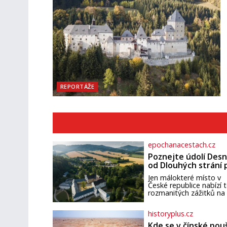
REPORTÁŽE
epochanacestach.cz
Poznejte údolí Desn
od Dlouhých strání 
termální prameny
Jen málokteré místo v
České republice nabízí t
rozmanitých zážitků na
malém území jako údolí
řeky Desné v srdci
historyplus.cz
Jeseníků. Během jediné
dne můžete nahlédnou
Kde se v čínské pou