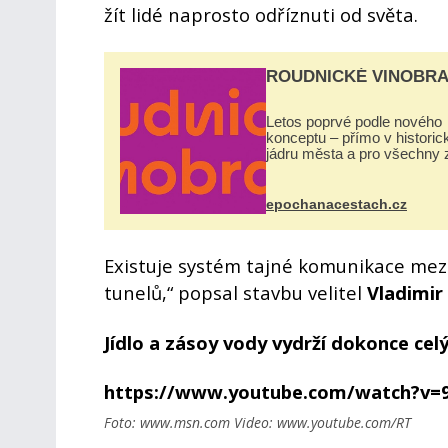
žít lidé naprosto odříznuti od světa.
ROUDNICKÉ VINOBRA
Letos poprvé podle nového
konceptu – přímo v histori
jádru města a pro všechny 
zdarma. Hlavní program se
odehraje na Karlově a Hus
náměstí. Návštěvníci se m
epochanacestach.cz
těšit na víno, burčák, pes...
Existuje systém tajné komunikace mezi
tunelů,“ popsal stavbu velitel
Vladimir
Jídlo a zásoy vody vydrží dokonce celý
https://www.youtube.com/watch?v=
Foto: www.msn.com Video: www.youtube.com/RT