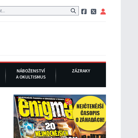
estauraci, pak si na ulici zavolá taxi, nasedne do něj a už ho nikdy n
NÁBOŽENSTVÍ
ZÁZRAKY
A OKULTISMUS