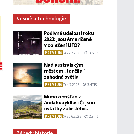
Vesmír a technologie
Podivné události roku
2023: Jsou Američané
v obležení UFO?
PREMIUM
27.7.2026
3.5TIS
Nad australským
městem „tančila“
záhadná světla
PREMIUM
4.7.2026
3.4TIS
Mimozemšťan z
Andahuaylillas: Čí jsou
ostatky zakrslého
stvoření s ohromnou
PREMIUM
26.6.2026
2.9TIS
lebkou?
Záhady historie