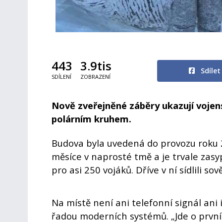
443
3.9tis
Sdíle
SDÍLENÍ
ZOBRAZENÍ
Nově zveřejněné záběry ukazují vojens
polárním kruhem.
Budova byla uvedená do provozu roku 2
měsíce v naprosté tmě a je trvale zas
pro asi 250 vojáků. Dříve v ní sídlili so
Na místě není ani telefonní signál an
řadou moderních systémů. „Jde o první 