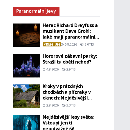
Paranormální jevy
Herec Richard Dreyfuss a
muzikant Dave Grohl:
Jaké mají paranormální
zážitky?
PREMIUM
5.8.2026
2.0TIS
Hororové zábavní parky:
Straší tu oběti nehod?
4.8.2026
2.9TIS
Kroky v prázdných
chodbách a přízraky v
oknech: Nejděsivější
domy v Česku budí hrůzu
2.8.2026
3.3TIS
Nejděsivější lesy světa:
Vstoupí jen ti
nejodvážnější!