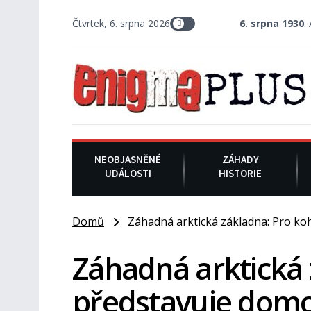
Čtvrtek, 6. srpna 2026
6. srpna 1930
: Americký vrchn
NEOBJASNĚNÉ
ZÁHADY
UDÁLOSTI
HISTORIE
Domů
Záhadná arktická základna: Pro ko
Záhadná arktická 
představuje dom