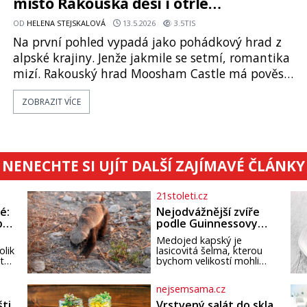
místo Rakouska děsí i otrlé
návštěvníky
OD
HELENA STEJSKALOVÁ
13.5.2026
3.5TIS
Na první pohled vypadá jako pohádkový hrad z
alpské krajiny. Jenže jakmile se setmí, romantika
mizí. Rakouský hrad Moosham Castle má pověst
nejděsivějšího domu v celé zemi. Lidé tu údajně
ZOBRAZIT VÍCE
slyší kroky v prázdných chodbách, šeptání ze zdí i
nářek mrtvých. A záhadologové tvrdí, že zdejší
temná minulost mohla zanechat něco, co se
dodnes nepodařilo vysvětlit. Kamenný hrad stojí
NENECHTE SI UJÍT DALŠÍ ZAJÍMAVÉ ČLÁNKY
v horách Salcburska u
21stoleti.cz
é:
Nejodvážnější zvíře
po
podle Guinnessovy
knihy rekordů?
Medojed kapský je
Šelmička s pruhem na
olik
lasicovitá šelma, kterou
hřbetě!
 tak
bychom velikostí mohli
přirovnat k českému
jezevci. Je extrémně
nejsemsama.cz
ho
nebojácná, ostatně bývá
t
označována za
šti
Vrstvený salát do skla