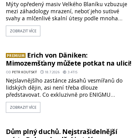
Mýty opředený masiv Velkého Blaníku vzbuzuje
mezi záhadology mrazení, neboť jeho suťové
svahy a mlčenlivé skalní útesy podle mnoha
svědectví fungují jako anomální zóny, kde
ZOBRAZIT VÍCE
selhává lidské vnímání času i prostoru. Geologické
anomálie hory nenechávají nikoho chladným a
esoterici i badatelé zde odkrývají indicie, které
propojují prastaré pohanské kulty, keltské
Erich von Däniken:
PREMIUM
svatyně a zprávy o lidech, kteří v
Mimozemšťany můžete potkat na ulici!
OD
PETR KOUTSKÝ
18.7.2026
3.4TIS
Nejslavnějšího zastánce zásahů vesmířanů do
lidských dějin, asi není třeba dlouze
představovat. Co exkluzivně pro ENIGMU
prozradil autor Vzpomínek na budoucnost,
ZOBRAZIT VÍCE
švýcarský badatel Erich von Däniken? Orbitální
stanice Viking 1 přelétá na oběžné dráze nad
rudou planetou. Když je umělá družice od
povrchu Marsu vzdálena asi 1873 kilometrů,
Dům plný duchů. Nejstrašidelnější
nachá