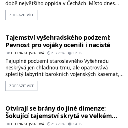
době největšího oppida v Čechách. Místo dnes
pokrývá les, zbytky po kdysi monumentálním
ZOBRAZIT VÍCE
hradišti jsou ale v terénu patrné stále. Co dalšího
tu po Keltech zůstalo? Prozkoumejte to spolu s
ENIGMOU! Na vrch Hr
Tajemství vyšehradského podzemí:
Pevnost pro vojáky ocenili i nacisté
OD
HELENA STEJSKALOVÁ
23.7.2026
3.2TIS
Tajuplné podzemí staroslavného Vyšehradu
neskrývá jen chladnou tmu, ale opatrovává
spletitý labyrint barokních vojenských kasemat,
zapomenuté chrámy a vzácné národní poklady.
ZOBRAZIT VÍCE
Hluboko uvnitř mohutné skály nad řekou Vltavou
pulzuje skrytá historie, která se dodnes úspěšně
vyhýbá shonu moderní metropole. Místo, ke
kterému se vážou nejstarší české mýty, ve svých
Otvírají se brány do jiné dimenze:
temných útrobách střeží monumentální
Šokující tajemství skrytá ve Velkém
Blaníku
OD
HELENA STEJSKALOVÁ
21.7.2026
3.4TIS