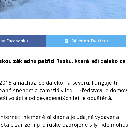
t na Facebooku
Sdílet na Twitteru
kou základnu patřící Rusku, která leží daleko za
015 a nachází se daleko na severu. Funguje tři
ypaná sněhem a zamrzlá v ledu. Představuje domov
větší vojáci a od devadesátých let je opuštěná.
i internet, nicméně základna je údajně vybavena
stálé zařízení pro ruské ozbrojené síly, kde moho