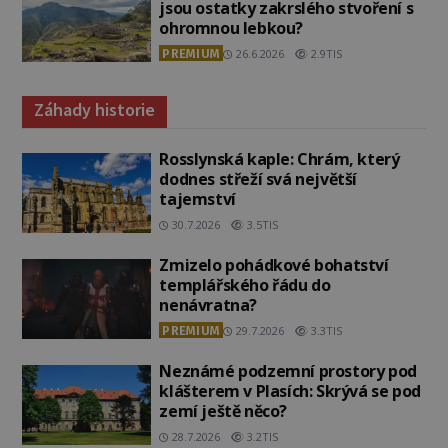
jsou ostatky zakrslého stvoření s
ohromnou lebkou?
PREMIUM
26.6.2026
2.9TIS
Záhady historie
Rosslynská kaple: Chrám, který
dodnes střeží svá největší
tajemství
30.7.2026
3.5TIS
Zmizelo pohádkové bohatství
templářského řádu do
nenávratna?
PREMIUM
29.7.2026
3.3TIS
Neznámé podzemní prostory pod
klášterem v Plasích: Skrývá se pod
zemí ještě něco?
28.7.2026
3.2TIS