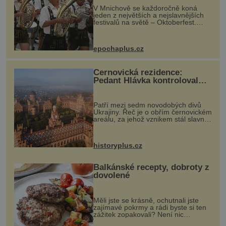
V Mnichově se každoročně koná
jeden z největších a nejslavnějších
festivalů na světě – Oktoberfest.
Každý rok přiláká miliony
návštěvníků, kteří si vychutnávají
pivo, tradiční jídlo a bavorskou
epochaplus.cz
kultur...
Černovická rezidence:
Pedant Hlávka kontroloval
každou cihlu
Patří mezi sedm novodobých divů
Ukrajiny. Řeč je o obřím černovickém
areálu, za jehož vznikem stál slavný
český architekt Josef Hlávka. Ten si
na něm dal mimořádně záležet. Jeho
stavební plány by při ...
historyplus.cz
Balkánské recepty, dobroty z
dovolené
Měli jste se krásně, ochutnali jste
zajímavé pokrmy a rádi byste si ten
zážitek zopakovali? Není nic
snazšího. Pljeskavica (10 porcí)