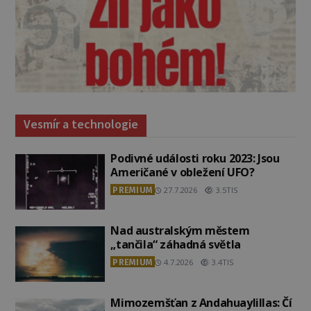
Vesmír a technologie
Podivné události roku 2023: Jsou
Američané v obležení UFO?
PREMIUM
27.7.2026
3.5TIS
Nad australským městem
„tančila“ záhadná světla
PREMIUM
4.7.2026
3.4TIS
Mimozemšťan z Andahuaylillas: Čí