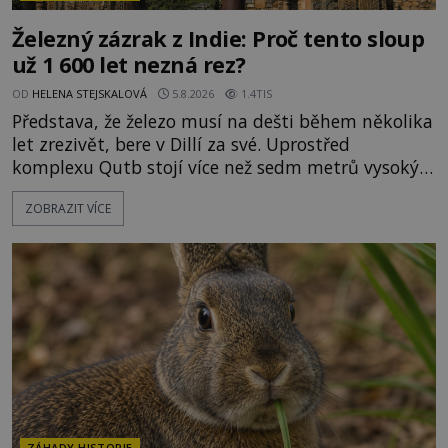
Železný zázrak z Indie: Proč tento sloup
už 1 600 let nezná rez?
OD
HELENA STEJSKALOVÁ
5.8.2026
1.4TIS
Představa, že železo musí na dešti během několika
let zrezivět, bere v Dillí za své. Uprostřed
komplexu Qutb stojí více než sedm metrů vysoký
železný sloup, který už přibližně 1 600 let odolává
ZOBRAZIT VÍCE
počasí s jen nepatrnými stopami koroze. Jeho
mimořádná trvanlivost dlouho živí legendy o
ztracených technologiích či tajemných
materiálech. Moderní metalurgie však ukazuje, že
skutečné vysvětlení je ješt
ZÁHADY HISTORIE