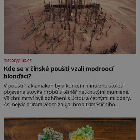
historyplus.cz
Kde se v čínské poušti vzali modroocí
blonďáci?
V poušti Taklamakan byla koncem minulého století
objevena stovka hrobů s téměř netknutými mumiemi.
Všichni mrtví byli pohřbeni s úctou a četnými milodary.
Asi nejvíc přitom vědce zaujal hrob tříměsíčního
chlapečka s modrou filcovou čapkou, z níž se draly
blonďaté vlásky. Fakt, že jsou těla dávných lidí nesmírně
dobře zachovalá, přičítají odborníci zdejším klimatickým
podmínkám. Sucho, prosolené písky a extrémně