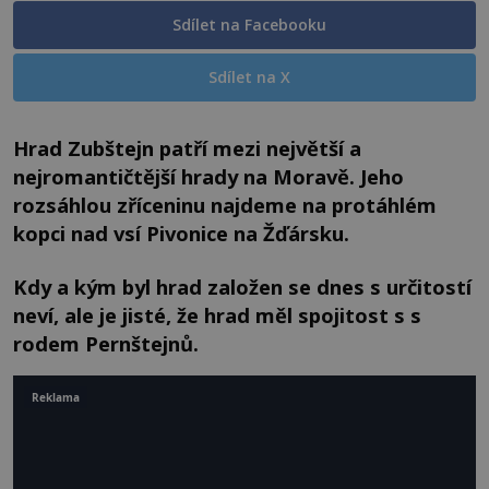
Sdílet na Facebooku
Sdílet na X
Hrad Zubštejn patří mezi největší a
nejromantičtější hrady na Moravě. Jeho
rozsáhlou zříceninu najdeme na protáhlém
kopci nad vsí Pivonice na Žďársku.
Kdy a kým byl hrad založen se dnes s určitostí
neví, ale je jisté, že hrad měl spojitost s s
rodem Pernštejnů.
Reklama