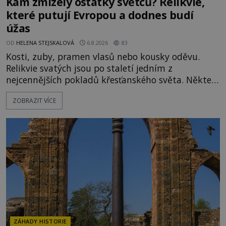
Kam zmizely ostatky světců? Relikvie,
které putují Evropou a dodnes budí
úžas
OD
HELENA STEJSKALOVÁ
6.8.2026
83
Kosti, zuby, pramen vlasů nebo kousky oděvu.
Relikvie svatých jsou po staletí jedním z
nejcennějších pokladů křesťanského světa. Některé
mají pečlivě doloženou historii, jiné provází
ZOBRAZIT VÍCE
záhady, krádeže i nečekané objevy. Jejich osudy
připomínají dobrodružné romány, přesto se opírají
o skutečné historické události. Ve středověké
Evropě mají relikvie mimořádnou hodnotu. Nejsou
jen předmětem úcty
ZÁHADY HISTORIE