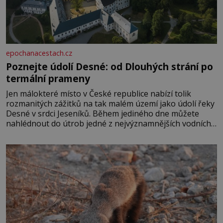
epochanacestach.cz
Poznejte údolí Desné: od Dlouhých strání po
termální prameny
Jen málokteré místo v České republice nabízí tolik
rozmanitých zážitků na tak malém území jako údolí řeky
Desné v srdci Jeseníků. Během jediného dne můžete
nahlédnout do útrob jedné z nejvýznamnějších vodních
elektráren v Evropě, vydat se na horské hřebeny, projet
se na koloběžce a den zakončit poznáváním památek ve
Velkých Losinách nebo v termálním