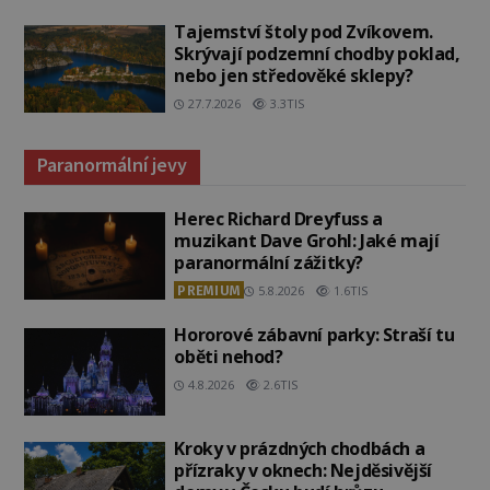
Tajemství štoly pod Zvíkovem.
Skrývají podzemní chodby poklad,
nebo jen středověké sklepy?
27.7.2026
3.3TIS
Paranormální jevy
Herec Richard Dreyfuss a
muzikant Dave Grohl: Jaké mají
paranormální zážitky?
PREMIUM
5.8.2026
1.6TIS
Hororové zábavní parky: Straší tu
oběti nehod?
4.8.2026
2.6TIS
Kroky v prázdných chodbách a
přízraky v oknech: Nejděsivější