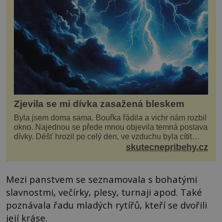
Zjevila se mi dívka zasažená bleskem
Byla jsem doma sama. Bouřka řádila a vichr nám rozbil
okno. Najednou se přede mnou objevila temná postava
dívky. Déšť hrozil po celý den, ve vzduchu byla cítit
bouřka. Do topolů před domem se opřel ví...
skutecnepribehy.cz
Mezi panstvem se seznamovala s bohatými
slavnostmi, večírky, plesy, turnaji apod. Také
poznávala řadu mladých rytířů, kteří se dvořili
její kráse.