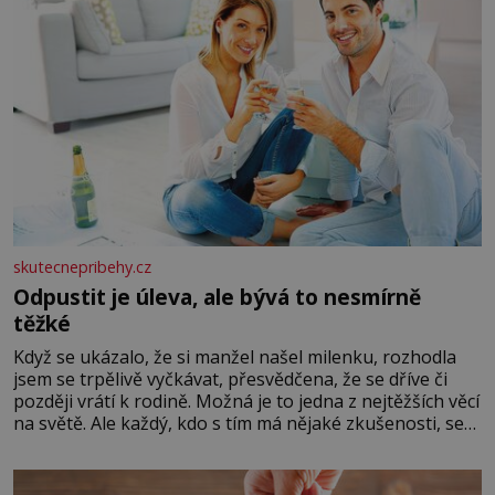
skutecnepribehy.cz
Odpustit je úleva, ale bývá to nesmírně
těžké
Když se ukázalo, že si manžel našel milenku, rozhodla
jsem se trpělivě vyčkávat, přesvědčena, že se dříve či
později vrátí k rodině. Možná je to jedna z nejtěžších věcí
na světě. Ale každý, kdo s tím má nějaké zkušenosti, se
zapřísahá, že pokud odpustíte, znatelně se vám uleví.
Když se ke mně doneslo, že si manžel pořídil milenku,