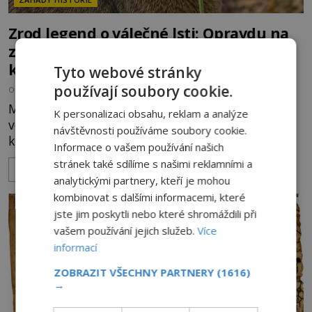
Zrod legend o válečné lsti: Opravdu na
zmatení nepřítele vypouštěli vypasené
králíky?
Tyto webové stránky
používají soubory cookie.
OD
HELENA STEJSKALOVÁ
3.8.2026
3.0TIS
Město Langenau obléhá ve 14. století nepřátelské
K personalizaci obsahu, reklam a analýze
vojsko, zásoby docházejí a obránci stojí na pokraji
návštěvnosti používáme soubory cookie.
kapitulace. Přesto nakonec zvítězí chytrost nad
Informace o vašem používání našich
hrubou silou. Podle staré německé legendy vypustí
stránek také sdílíme s našimi reklamními a
ZOBRAZIT VÍCE
obyvatelé za hradby dobře živeného králíka, aby
analytickými partnery, kteří je mohou
nepřítele přesvědčili, že uvnitř města je jídla stále
kombinovat s dalšími informacemi, které
dost. Čas pracuje pro obléhatele. Ve městě ubývají
jste jim poskytli nebo které shromáždili při
zásoby a každý den znamená další porci strádá
vašem používání jejich služeb.
Více
informací
ZOBRAZIT VŠECHNY PARTNERY
(1616)
→