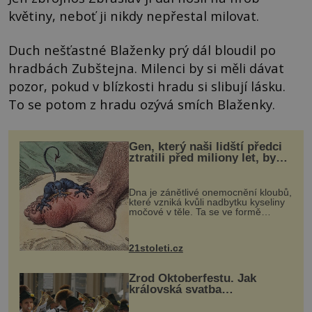
květiny, neboť ji nikdy nepřestal milovat.
Duch nešťastné Blaženky prý dál bloudil po
hradbách Zubštejna. Milenci by si měli dávat
pozor, pokud v blízkosti hradu si slibují lásku.
To se potom z hradu ozývá smích Blaženky.
Gen, který naši lidští předci
ztratili před miliony let, by
mohl pomoci s léčbou
„nemoci králů“
Dna je zánětlivé onemocnění kloubů,
které vzniká kvůli nadbytku kyseliny
močové v těle. Ta se ve formě
krystalků ukládá v blízkosti kloubů,
nejčastěji přitom postihuje palce na
nohou, a způsobuje bole...
21stoleti.cz
Zrod Oktoberfestu. Jak
královská svatba
odstartovala největší pivní
festival světa