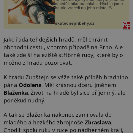
nechtěli nikomu chlubit. Rychle jsme
ho ale vraceli na jeho místo. S
manželem Vaškem jsme si pořídili
chaloupku, takový domek na severu
Čech, kde jsme si naplánova...
skutecnepribehy.cz
Jako řada tehdejších hradů, měl chránit
obchodní cestu, v tomto případě na Brno. Ale
také zdejší naleziště stříbrné rudy, které bylo
možno z hradu pozorovat.
K hradu Zubštejn se váže také příběh hradního
pána
Odolena
. Měl krásnou dceru jménem
Blaženka
. Život na hradě byl sice příjemný, ale
poněkud nudný.
A tak se Blaženka nakonec zamilovala do
mladého a hezkého zbrojnoše
Zbraslava
.
Chodili spolu ruku v ruce po nádherném kraji,