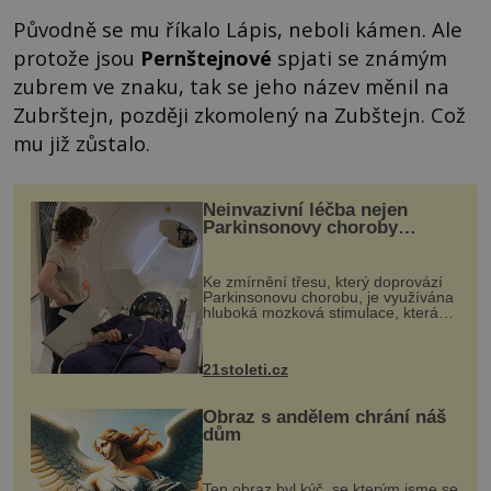
Původně se mu říkalo Lápis, neboli kámen. Ale
protože jsou
Pernštejnové
spjati se známým
zubrem ve znaku, tak se jeho název měnil na
Zubrštejn, později zkomolený na Zubštejn. Což
mu již zůstalo.
Neinvazivní léčba nejen
Parkinsonovy choroby
pomocí ultrazvukové
„helmy“
Ke zmírnění třesu, který doprovází
Parkinsonovu chorobu, je využívána
hluboká mozková stimulace, která
však vyžaduje vysoce invazivní
zákrok. Ultrazvuk zase není vhodný
k dostatečně přesnému zacílení ...
21stoleti.cz
Obraz s andělem chrání náš
dům
Ten obraz byl kýč, se kterým jsme se