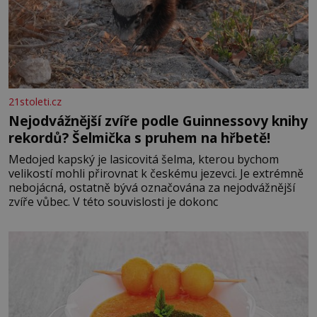
21stoleti.cz
Nejodvážnější zvíře podle Guinnessovy knihy
rekordů? Šelmička s pruhem na hřbetě!
Medojed kapský je lasicovitá šelma, kterou bychom
velikostí mohli přirovnat k českému jezevci. Je extrémně
nebojácná, ostatně bývá označována za nejodvážnější
zvíře vůbec. V této souvislosti je dokonc