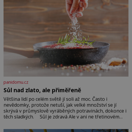
panidomu.cz
Sůl nad zlato, ale přiměřeně
Většina lidí po celém světě jí soli až moc. Často i
nevědomky, protože netuší, jak velké množství se jí
skrývá v průmyslově vyráběných potravinách, dokonce i
těch sladkých. Sůl je zdravá Ale v ani ne třetinovém
množství, než je pro většinu populace běžné. Její
základní složky– sodík a chlór – jsou zásadní pro