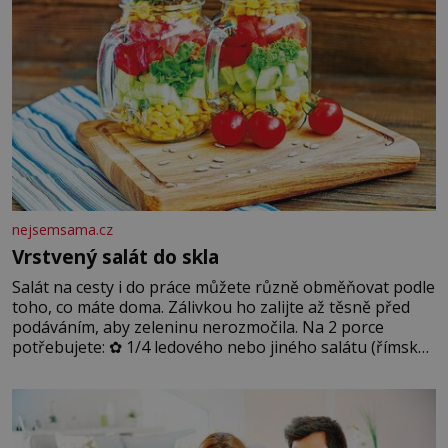
nejsemsama.cz
Vrstvený salát do skla
Salát na cesty i do práce můžete různě obměňovat podle
toho, co máte doma. Zálivkou ho zalijte až těsně před
podáváním, aby zeleninu nerozmočila. Na 2 porce
potřebujete: ✿ 1/4 ledového nebo jiného salátu (římský
salát, polníček…) ✿ 1 malá konzerva kukuřice ✿ ½
okurky ✿ 2 rajčata Zálivka: ✿ 4 lžíce olivového oleje ✿ 1
lžíci citronové šťávy ✿ ½ stroužku