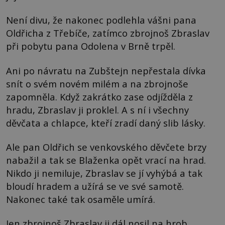
Není divu, že nakonec podlehla vášni pana
Oldřicha z Třebíče, zatímco zbrojnoš Zbraslav
při pobytu pana Odolena v Brně trpěl.
Ani po návratu na Zubštejn nepřestala dívka
snít o svém novém milém a na zbrojnoše
zapomněla. Když zakrátko zase odjížděla z
hradu, Zbraslav ji proklel. A s ní i všechny
děvčata a chlapce, kteří zradí daný slib lásky.
Ale pan Oldřich se venkovského děvčete brzy
nabažil a tak se Blaženka opět vrací na hrad.
Nikdo ji nemiluje, Zbraslav se jí vyhýbá a tak
bloudí hradem a užírá se ve své samotě.
Nakonec také tak osaměle umírá.
Jen zbrojnoš Zbraslav ji dál nosil na hrob