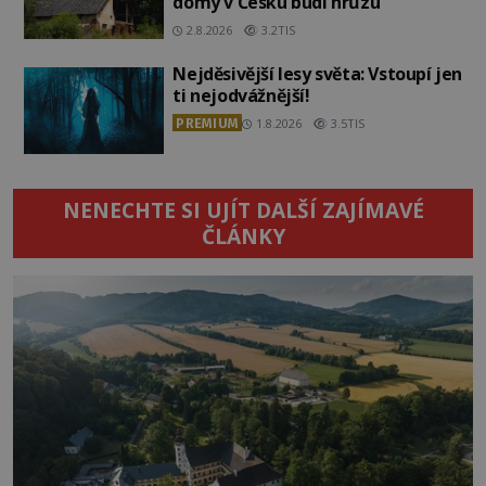
domy v Česku budí hrůzu
2.8.2026
3.2TIS
Nejděsivější lesy světa: Vstoupí jen
ti nejodvážnější!
PREMIUM
1.8.2026
3.5TIS
NENECHTE SI UJÍT DALŠÍ ZAJÍMAVÉ
ČLÁNKY