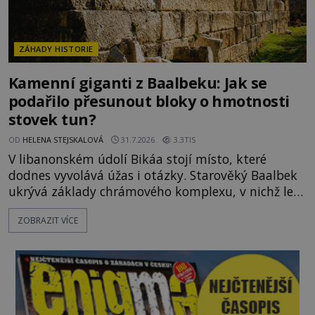
ZÁHADY HISTORIE
Kamenní giganti z Baalbeku: Jak se
podařilo přesunout bloky o hmotnosti
stovek tun?
OD
HELENA STEJSKALOVÁ
31.7.2026
3.3TIS
V libanonském údolí Bikáa stojí místo, které
dodnes vyvolává úžas i otázky. Starověký Baalbek
ukrývá základy chrámového komplexu, v nichž leží
kameny tak obrovské, že se zdá téměř nemožné je
ZOBRAZIT VÍCE
přesunout. Některé bloky váží kolem tisíce tun,
jeden z nedávno prozkoumaných kamenných
kolosů dokonce odhadem až 1650 tun. Jak lidé bez
moderních strojů dokázali takové giganty vytesat,
dopravit a přesně u