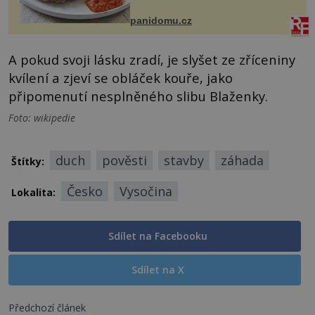
Možná jste ji ochutnali na dovolené v
bývalé Jugoslávii, lze ji vi...
panidomu.cz
A pokud svoji lásku zradí, je slyšet ze zříceniny
kvílení a zjeví se obláček kouře, jako
připomenutí nesplněného slibu Blaženky.
Foto: wikipedie
duch
pověsti
stavby
záhada
Štítky:
Česko
Vysočina
Lokalita:
Sdílet na Facebooku
Sdílet na X
Předchozí článek