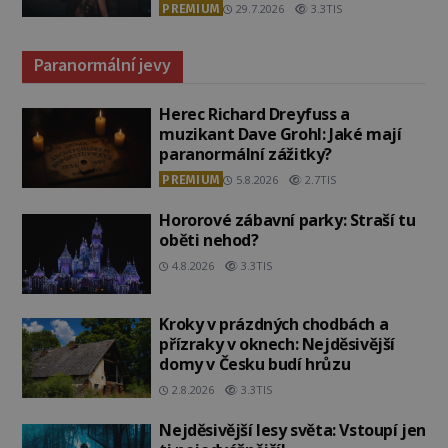
PREMIUM
29.7.2026
3.3TIS
Paranormální jevy
Herec Richard Dreyfuss a
muzikant Dave Grohl: Jaké mají
paranormální zážitky?
PREMIUM
5.8.2026
2.7TIS
Hororové zábavní parky: Straší tu
oběti nehod?
4.8.2026
3.3TIS
Kroky v prázdných chodbách a
přízraky v oknech: Nejděsivější
domy v Česku budí hrůzu
2.8.2026
3.3TIS
Nejděsivější lesy světa: Vstoupí jen