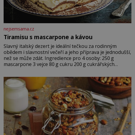
nejsemsama.cz
Tiramisu s mascarpone a kávou
Slavný italský dezert je ideální tečkou za rodinným
obědem i slavnostní večeří a jeho příprava je jednodušší,
než se může zdát. Ingredience pro 4 osoby: 250 g
mascarpone 3 vejce 80 g cukru 200 g cukrářských
piškotů 250 ml silné kávy 2 lžíce amaretta kakao na
posypání Postup: Oddělte žloutky od bílků. Žloutky
vyšlehejte s cukrem do světlé pěny a postupně do nich
vmíchejte mascarpone, aby vznikl hladký