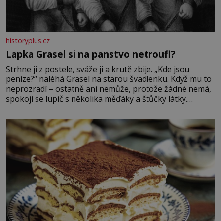
historyplus.cz
Lapka Grasel si na panstvo netroufl?
Strhne ji z postele, sváže ji a krutě zbije. „Kde jsou
peníze?“ naléhá Grasel na starou švadlenku. Když mu to
neprozradí – ostatně ani nemůže, protože žádné nemá,
spokojí se lupič s několika měďáky a štůčky látky.
Zraněná žena pár dní nato umírá. Je to muž nebývale
krutý. Jeho činy budí hrůzu ještě dlouho po jeho smrti