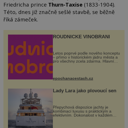
Friedricha prince
Thurn-Taxise
(1833-1904).
Této, dnes již značně sešlé stavbě, se běžně
říká zámeček.
ROUDNICKÉ VINOBRANÍ
Letos poprvé podle nového konceptu
– přímo v historickém jádru města a
pro všechny zcela zdarma. Hlavní
program se odehraje na Karlově a
Husově náměstí. Návštěvníci se
mohou těšit na víno, burčák, pes...
epochanacestach.cz
Lady Lara jako plovoucí sen
Přepychová dispozice jachty je
kombinací luxusu s praktickým a
efektivním. Dokonalost v každém
detailu představuje značka Fendi
Casa, kterou byly vybaveny její
paluby. Monacký přístav nabízí