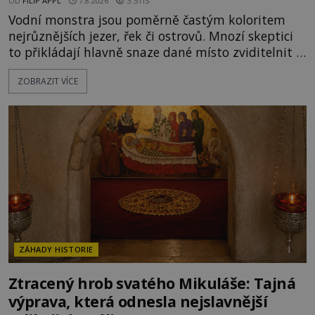
OD
FILIP APPL
7.8.2026
3.5TIS
Vodní monstra jsou poměrně častým koloritem
nejrůznějších jezer, řek či ostrovů. Mnozí skeptici
to přikládají hlavně snaze dané místo zviditelnit a
přitáhnout k němu pozornost záhadám
ZOBRAZIT VÍCE
nakloněných turistů. Je to také případ kyperského
tvora jménem Ayia Napa? Nebo se může za
legendami o něm ukrývat nějaký pravdivý základ?
V blízkosti Mysu Greco, jak se přez
ZÁHADY HISTORIE
Ztracený hrob svatého Mikuláše: Tajná
výprava, která odnesla nejslavnější