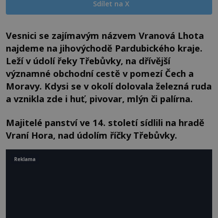
Sdílet na X
Vesnici se zajímavým názvem Vranová Lhota
najdeme na jihovýchodě Pardubického kraje.
Leží v údolí řeky Třebůvky, na dřívější
významné obchodní cestě v pomezí Čech a
Moravy. Kdysi se v okolí dolovala železná ruda
a vznikla zde i huť, pivovar, mlýn či palírna.
Majitelé panství ve 14. století sídlili na hradě
Vraní Hora, nad údolím říčky Třebůvky.
Reklama