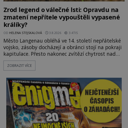
Zrod legend o válečné lsti: Opravdu na
zmatení nepřítele vypouštěli vypasené
králíky?
OD
HELENA STEJSKALOVÁ
3.8.2026
3.4TIS
Město Langenau obléhá ve 14. století nepřátelské
vojsko, zásoby docházejí a obránci stojí na pokraji
kapitulace. Přesto nakonec zvítězí chytrost nad
hrubou silou. Podle staré německé legendy vypustí
ZOBRAZIT VÍCE
obyvatelé za hradby dobře živeného králíka, aby
nepřítele přesvědčili, že uvnitř města je jídla stále
dost. Čas pracuje pro obléhatele. Ve městě ubývají
zásoby a každý den znamená další porci strádá