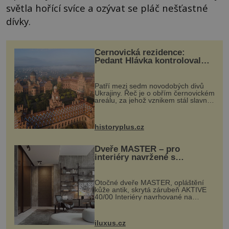
světla hořící svíce a ozývat se pláč nešťastné
dívky.
Černovická rezidence:
Pedant Hlávka kontroloval
každou cihlu
Patří mezi sedm novodobých divů
Ukrajiny. Řeč je o obřím černovickém
areálu, za jehož vznikem stál slavný
český architekt Josef Hlávka. Ten si
na něm dal mimořádně záležet. Jeho
stavební plány by při ...
historyplus.cz
Dveře MASTER – pro
interiéry navržené s
rozumem i vášní!
Otočné dveře MASTER, opláštění
kůže antik, skrytá zárubeň AKTIVE
40/00 Interiéry navrhované na
zakázku často vyžadují atypické
rozměry nejen nábytku, ale i
otvorových prvků. Technické zázemí
iluxus.cz
dnes umož...