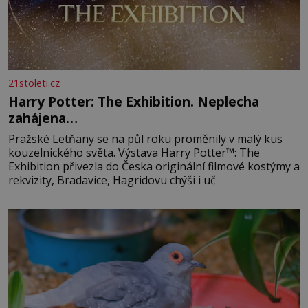
21stoleti.cz
Harry Potter: The Exhibition. Neplecha
zahájena…
Pražské Letňany se na půl roku proměnily v malý kus
kouzelnického světa. Výstava Harry Potter™: The
Exhibition přivezla do Česka originální filmové kostýmy a
rekvizity, Bradavice, Hagridovu chýši i uč