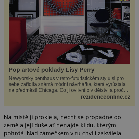
Pop artové poklady Lisy Perry
Newyorský penthaus v retro-futuristickém stylu si pro
sebe zařídila známá módní návrhářka, která vyrůstala
na předměstí Chicaga. Co ji ovlivnilo v dětství a proč
vypadá její domov právě takto? Interié...
rezidenceonline.cz
Na místě ji proklela, nechť se propadne do
země a její duše ať nenajde klidu, kterým
pohrdá. Nad zámečkem v tu chvíli zakvílela