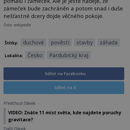
pomalu i zámeček. Ale je ještě naděje, že
zámeček bude zachráněn a potom snad i duše
nešťastné dcery dojde věčného pokoje.
Foto: wikipedie
duchové
pověsti
stavby
záhada
Štítky:
Česko
Pardubický kraj
Lokalita:
Sdílet na Facebooku
Sdílet na X
Předchozí článek
VIDEO: Znáte 11 míst světa, kde najdete poruchy
gravitace?
Další článek