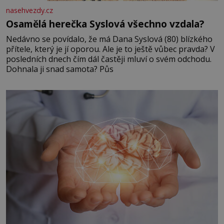
nasehvezdy.cz
Osamělá herečka Syslová všechno vzdala?
Nedávno se povídalo, že má Dana Syslová (80) blízkého
přítele, který je jí oporou. Ale je to ještě vůbec pravda? V
posledních dnech čím dál častěji mluví o svém odchodu.
Dohnala ji snad samota? Půs