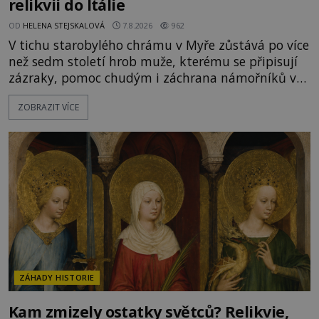
relikvii do Itálie
OD
HELENA STEJSKALOVÁ
7.8.2026
962
V tichu starobylého chrámu v Myře zůstává po více
než sedm století hrob muže, kterému se připisují
zázraky, pomoc chudým i záchrana námořníků v
bouřích. Pak ale přichází rok 1087 a klidné místo
ZOBRAZIT VÍCE
se mění v dějiště podivné noční výpravy. Skupina
italských námořníků otevírá hrob svatého
Mikuláše a odváží jeho ostatky přes moře do Bari.
Je to zbožná záchrana před nebezpečím, nebo
promyšlená krádež,
ZÁHADY HISTORIE
Kam zmizely ostatky světců? Relikvie,