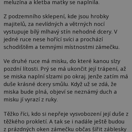
meluzína a kletba matky se naplnila.
Z podzemního sklepení, kde jsou hrobky
majitelů, za nevlídných a větrných nocí
vystupuje bílý mlhavý stín nehodné dcery. V
jedné ruce nese hořící svíci a prochází
schodištěm a temnými místnostmi zámečku.
Ve druhé ruce má misku, do které kanou slzy
pozdní lítosti. Prý se má ukončit její trápení, až
se miska naplní slzami po okraj. Jenže zatím má
duše krásné dcery smůlu. Když už se zdá, že
miska bude plná, objeví se neznámý duch a
misku jí vyrazí z ruky.
Těžko říci, kdo si nepřeje vysvobození její duše z
těžkého prokletí. A tak se i nadále ještě budou
z prázdných oken zámečku občas šířit záblesky