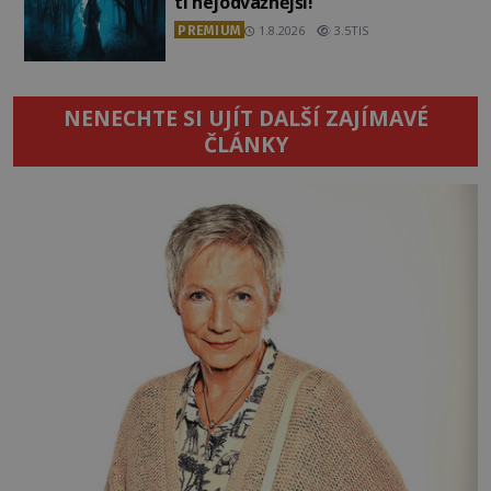
ti nejodvážnější!
PREMIUM
1.8.2026
3.5TIS
NENECHTE SI UJÍT DALŠÍ ZAJÍMAVÉ
ČLÁNKY