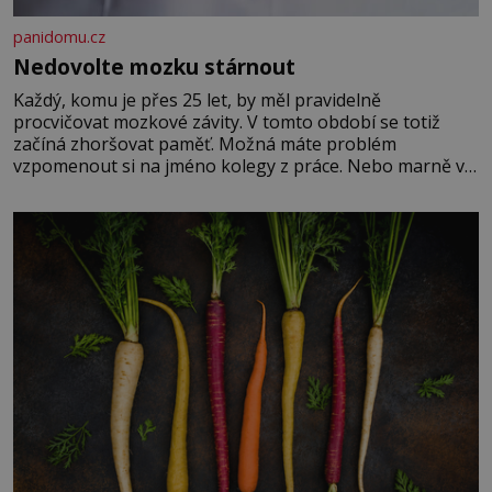
panidomu.cz
Nedovolte mozku stárnout
Každý, komu je přes 25 let, by měl pravidelně
procvičovat mozkové závity. V tomto období se totiž
začíná zhoršovat paměť. Možná máte problém
vzpomenout si na jméno kolegy z práce. Nebo marně v
paměti lovíte název knížky, kterou jste nedávno přečetli.
Je to opravdu tak, s věkem jako kdyby se paměť
rozhodla stávkovat. Cvičte