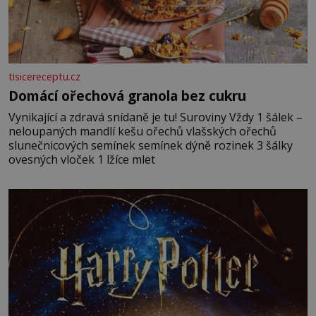
tisicereceptu.cz
Domácí ořechová granola bez cukru
Vynikající a zdravá snídaně je tu! Suroviny Vždy 1 šálek –
neloupaných mandlí kešu ořechů vlašských ořechů
slunečnicových semínek semínek dýně rozinek 3 šálky
ovesných vloček 1 lžíce mlet