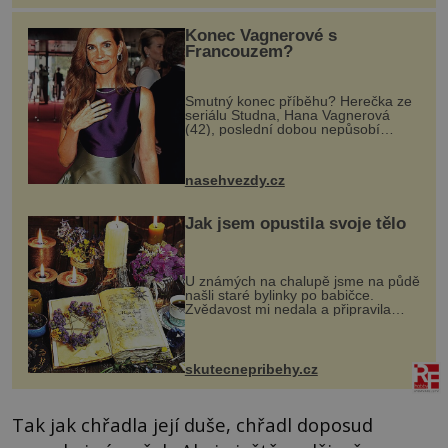
Konec Vagnerové s
Francouzem?
Smutný konec příběhu? Herečka ze
seriálu Studna, Hana Vagnerová
(42), poslední dobou nepůsobí
nejšťastněji. Ačkoli časy její anorexie
jsou už dávno pryč a opět se pyšnila
ženskými křivkami, najednou s...
nasehvezdy.cz
Jak jsem opustila svoje tělo
U známých na chalupě jsme na půdě
našli staré bylinky po babičce.
Zvědavost mi nedala a připravila
jsem si z nich lektvar… Zimní pobyt
na chalupě se pro mě vlastní vinou
změnil v děsivý zážitek, na kt...
skutecnepribehy.cz
Tak jak chřadla její duše, chřadl doposud