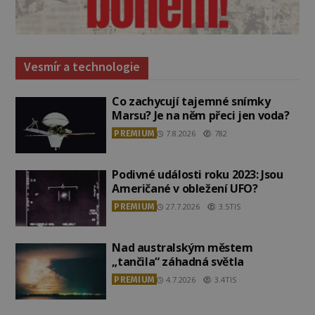
Vesmír a technologie
Co zachycují tajemné snímky
Marsu? Je na něm přeci jen voda?
PREMIUM
7.8.2026
782
Podivné události roku 2023: Jsou
Američané v obležení UFO?
PREMIUM
27.7.2026
3.5TIS
Nad australským městem
„tančila“ záhadná světla
PREMIUM
4.7.2026
3.4TIS