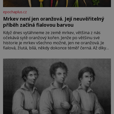
epochaplus.cz
Mrkev není jen oranžová. Její neuvěřitelný
příběh začíná fialovou barvou
Když dnes vytáhneme ze země mrkev, většina z nás
očekává sytě oranžový kořen. Jenže po většinu své
historie je mrkev všechno možné, jen ne oranžová. Je
fialová, žlutá, bílá, někdy dokonce téměř černá. Až díky
stovkám let pečlivého šlechtění se z ní stává zelenina,
bez které si českou zahradu ani nedokážeme představit.
Její příběh je