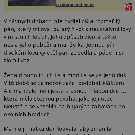
každoročn...
rezidenceonline.cz
V dávných dobách zde bydlel zlý a rozmařilý
pán, který miloval bujarý život s neustálými lovy
v místních lesích. Jeho způsob života těžce
nesla jeho pobožná manželka. Jednou při
divokém lovu vyletěl pán ze sedla a pádem si
zlomil vaz.
Žena dlouho truchlila a modlila se za jeho duši.
V té době se zámeček začal podobat klášteru.
Ale manželé měli ještě krásnou mladou dceru,
která měla stejnou povahu, jako její otec.
Neustále se veselila na bujarých zábavách po
okolních hradech.
Marně ji matka domlouvala, aby změnila