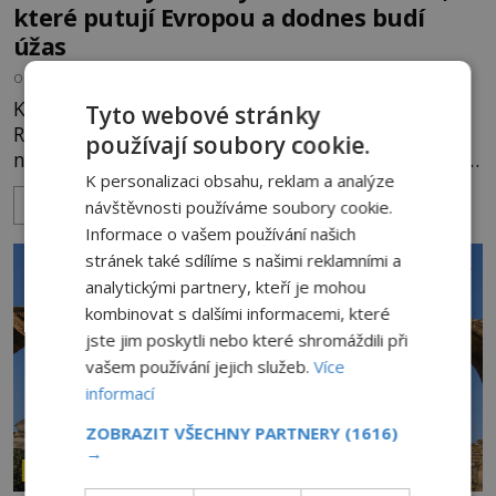
které putují Evropou a dodnes budí
úžas
OD
HELENA STEJSKALOVÁ
6.8.2026
2.3TIS
Kosti, zuby, pramen vlasů nebo kousky oděvu.
Tyto webové stránky
Relikvie svatých jsou po staletí jedním z
používají soubory cookie.
nejcennějších pokladů křesťanského světa. Některé
K personalizaci obsahu, reklam a analýze
mají pečlivě doloženou historii, jiné provází
ZOBRAZIT VÍCE
návštěvnosti používáme soubory cookie.
záhady, krádeže i nečekané objevy. Jejich osudy
připomínají dobrodružné romány, přesto se opírají
Informace o vašem používání našich
o skutečné historické události. Ve středověké
stránek také sdílíme s našimi reklamními a
Evropě mají relikvie mimořádnou hodnotu. Nejsou
analytickými partnery, kteří je mohou
jen předmětem úcty
kombinovat s dalšími informacemi, které
jste jim poskytli nebo které shromáždili při
vašem používání jejich služeb.
Více
informací
ZOBRAZIT VŠECHNY PARTNERY
(1616)
→
ZÁHADY HISTORIE