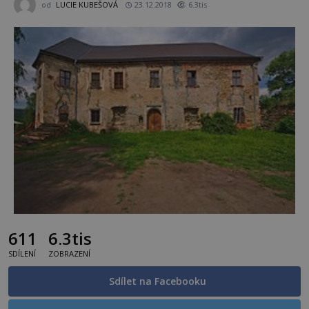
od
LUCIE KUBEŠOVÁ
23.12.2018
6.3tis
611
6.3tis
SDÍLENÍ
ZOBRAZENÍ
Sdílet na Facebooku