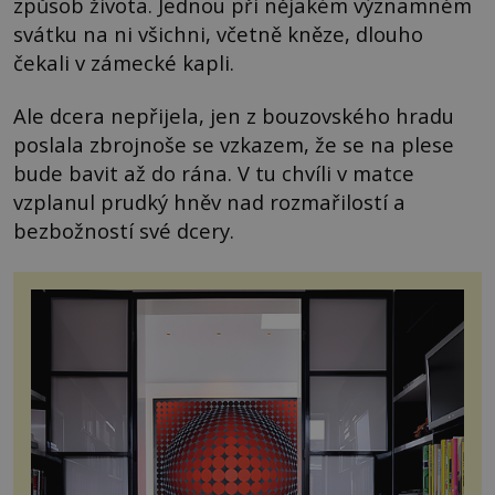
způsob života. Jednou při nějakém významném
svátku na ni všichni, včetně kněze, dlouho
čekali v zámecké kapli.
Ale dcera nepřijela, jen z bouzovského hradu
poslala zbrojnoše se vzkazem, že se na plese
bude bavit až do rána. V tu chvíli v matce
vzplanul prudký hněv nad rozmařilostí a
bezbožností své dcery.