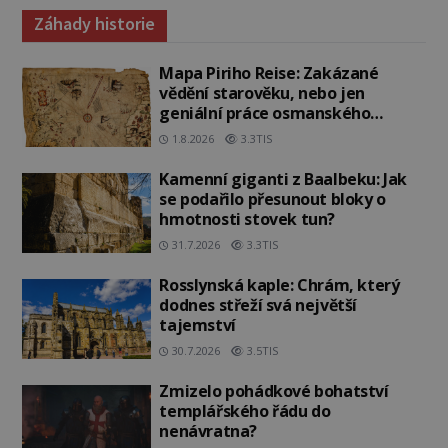
Záhady historie
Mapa Piriho Reise: Zakázané
vědění starověku, nebo jen
geniální práce osmanského
admirála?
1.8.2026
3.3TIS
Kamenní giganti z Baalbeku: Jak
se podařilo přesunout bloky o
hmotnosti stovek tun?
31.7.2026
3.3TIS
Rosslynská kaple: Chrám, který
dodnes střeží svá největší
tajemství
30.7.2026
3.5TIS
Zmizelo pohádkové bohatství
templářského řádu do
nenávratna?