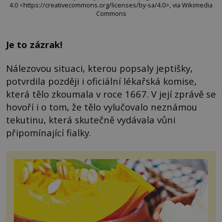
4.0 <https://creativecommons.org/licenses/by-sa/4.0>, via Wikimedia
Commons
Je to zázrak!
Nálezovou situaci, kterou popsaly jeptišky,
potvrdila později i oficiální lékařská komise,
která tělo zkoumala v roce 1667. V její zprávě se
hovoří i o tom, že tělo vylučovalo neznámou
tekutinu, která skutečně vydávala vůni
připomínající fialky.