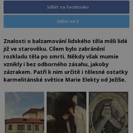
Sdílet na Facebooku
Sdílet na X
Znalosti o balzamování lidského těla měli lidé
již ve starověku. Cílem bylo zabránění
rozkladu těla po smrti. Někdy však mumie
vznikly i bez odborného zásahu, jakoby
zázrakem. Patří k nim určitě i tělesné ostatky
karmelitánské světice Marie Elekty od Ježíše.