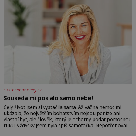
Velkých Losinách nebo v termálním
skutecnepribehy.cz
Souseda mi poslalo samo nebe!
Celý život jsem si vystačila sama. Až vážná nemoc mi
ukázala, že největším bohatstvím nejsou peníze ani
vlastní byt, ale člověk, který je ochotný podat pomocnou
ruku. Vždycky jsem byla spíš samotářka. Nepotřebovala
jsem kolem sebe partu kamarádek ani partnera. Stačily