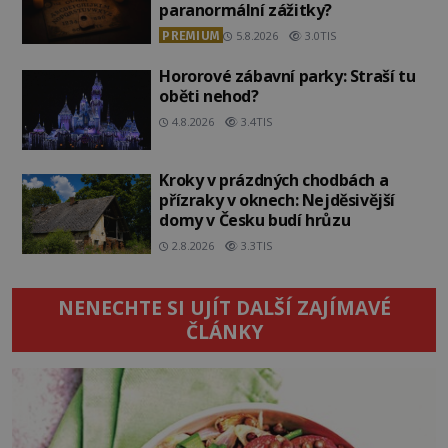
paranormální zážitky?
PREMIUM
5.8.2026
3.0TIS
Hororové zábavní parky: Straší tu
oběti nehod?
4.8.2026
3.4TIS
Kroky v prázdných chodbách a
přízraky v oknech: Nejděsivější
domy v Česku budí hrůzu
2.8.2026
3.3TIS
NENECHTE SI UJÍT DALŠÍ ZAJÍMAVÉ
ČLÁNKY