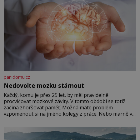
panidomu.cz
Nedovolte mozku stárnout
Každý, komu je přes 25 let, by měl pravidelně
procvičovat mozkové závity. V tomto období se totiž
začíná zhoršovat paměť. Možná máte problém
vzpomenout si na jméno kolegy z práce. Nebo marně v
paměti lovíte název knížky, kterou jste nedávno přečetli.
Je to opravdu tak, s věkem jako kdyby se paměť
rozhodla stávkovat. Cvičte