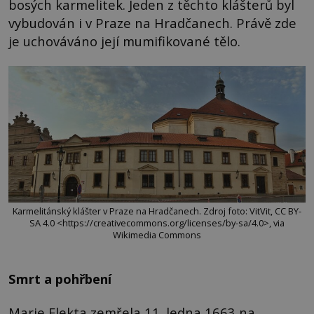
bosých karmelitek. Jeden z těchto klášterů byl
vybudován i v Praze na Hradčanech. Právě zde
je uchováváno její mumifikované tělo.
Karmelitánský klášter v Praze na Hradčanech. Zdroj foto: VitVit, CC BY-
SA 4.0 <https://creativecommons.org/licenses/by-sa/4.0>, via
Wikimedia Commons
Smrt a pohřbení
Marie Elekta zemřela 11. ledna 1663 na