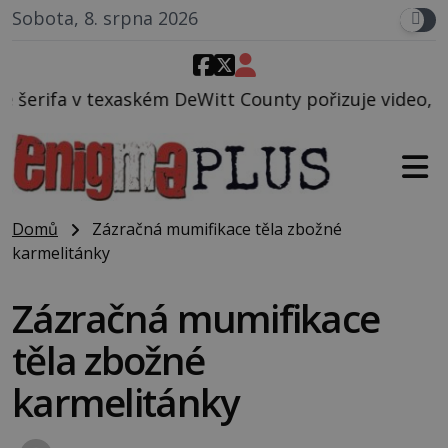
Sobota, 8. srpna 2026
itt County pořizuje video, na kterém před jeho voz
Domů
Zázračná mumifikace těla zbožné
karmelitánky
Zázračná mumifikace
těla zbožné
karmelitánky