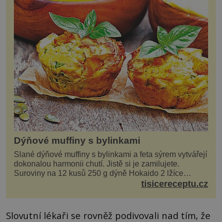
Dýňové muffiny s bylinkami
Slané dýňové muffiny s bylinkami a feta sýrem vytvářejí
dokonalou harmonii chutí. Jistě si je zamilujete.
Suroviny na 12 kusů 250 g dýně Hokaido 2 lžíce
olivového oleje sůl, pepř hrst nasekaných špen...
tisicereceptu.cz
Slovutní lékaři se rovněž podivovali nad tím, že