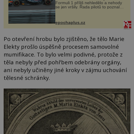
Formuli 1 příliš nehledělo a nehody
se jen vršily. Řada pilotů to poznala
na vlastní kůži, často s trvalými
následky nebo bohužel i ztrátou
života. Dnes nepochopiteln...
epochaplus.cz
Po otevření hrobu bylo zjištěno, že tělo Marie
Elekty prošlo úspěšně procesem samovolné
mumifikace. To bylo velmi podivné, protože z
těla nebyly před pohřbem odebrány orgány,
ani nebyly učiněny jiné kroky v zájmu uchování
tělesné schránky.