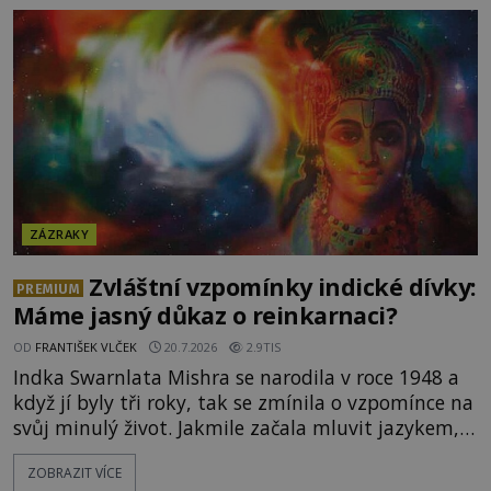
křičet, že se na nebi odehrává zázrak. Splnilo se
chlapcovo proroctví, nebo poutníci spatřili pouze
neobvyklou hru světla? [gallery
ids="170530,170531,1705
ZÁZRAKY
Zvláštní vzpomínky indické dívky:
PREMIUM
Máme jasný důkaz o reinkarnaci?
OD
FRANTIŠEK VLČEK
20.7.2026
2.9TIS
Indka Swarnlata Mishra se narodila v roce 1948 a
když jí byly tři roky, tak se zmínila o vzpomínce na
svůj minulý život. Jakmile začala mluvit jazykem,
který nikdo nezná, začali rodiče její podivné
ZOBRAZIT VÍCE
chování brát vážně. Je snad důkazem reinkarnace?