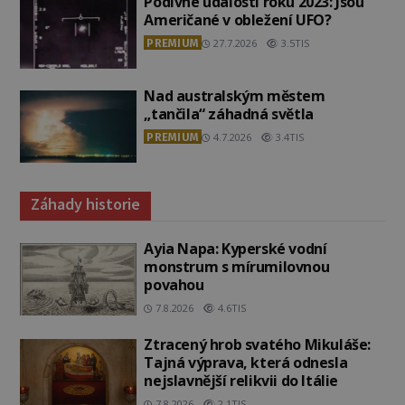
Podivné události roku 2023: Jsou
Američané v obležení UFO?
PREMIUM
27.7.2026
3.5TIS
Nad australským městem
„tančila“ záhadná světla
PREMIUM
4.7.2026
3.4TIS
Záhady historie
Ayia Napa: Kyperské vodní
monstrum s mírumilovnou
povahou
7.8.2026
4.6TIS
Ztracený hrob svatého Mikuláše:
Tajná výprava, která odnesla
nejslavnější relikvii do Itálie
7.8.2026
2.1TIS