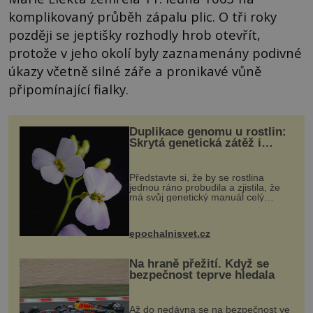
komplikovaný průběh zápalu plic. O tři roky
později se jeptišky rozhodly hrob otevřít,
protože v jeho okolí byly zaznamenány podivné
úkazy včetně silné záře a pronikavé vůně
připomínající fialky.
Duplikace genomu u rostlin:
Skrytá genetická zátěž i
evoluční výhoda
Představte si, že by se rostlina
jednou ráno probudila a zjistila, že
má svůj genetický manuál celý
dvakrát. Přesně to se občas v
přírodě stane – a podle nového
výzkumu to může být pro druhy
epochalnisvet.cz
vstupenka...
Na hraně přežití. Když se
bezpečnost teprve hledala
Až do nedávna se na bezpečnost ve