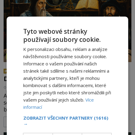
Tyto webové stránky
používají soubory cookie.
K personalizaci obsahu, reklam a analýze
návštěvnosti používáme soubory cookie.
ZÁZRAKY
Informace o vašem používání našich
Mystérium Edwarda Kellyho:
stránek také sdílíme s našimi reklamními a
PREMIUM
Dokázal vytvořit umělé zlato?
analytickými partnery, kteří je mohou
kombinovat s dalšími informacemi, které
OD
PETR KOUTSKÝ
31.7.2026
3.4TIS
jste jim poskytli nebo které shromáždili při
Alchymistickou proměnu kovů považuje většina
vašem používání jejich služeb.
Více
současných vědců za nesmysl. Proč tedy i přesto
informací
badatelé připouštějí hypotetickou možnost
transmutace? Mohl její podstatu odhalit anglický
ZOBRAZIT VŠECHNY PARTNERY
(1616)
ZOBRAZIT VÍCE
alchymista, vědec a dobrodruh Edward Kelly?
→
Shromážděný dav napětím téměř nedýchá.