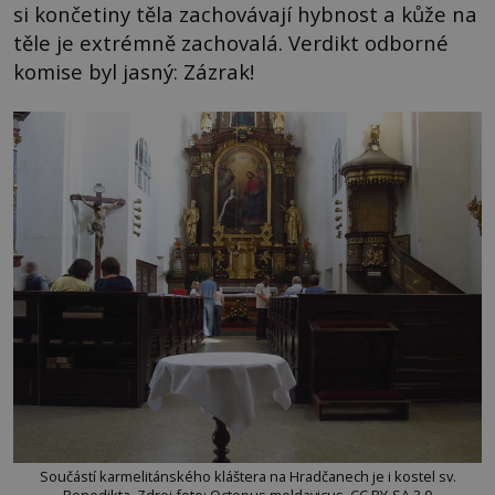
si končetiny těla zachovávají hybnost a kůže na
těle je extrémně zachovalá. Verdikt odborné
komise byl jasný: Zázrak!
Součástí karmelitánského kláštera na Hradčanech je i kostel sv.
Benedikta. Zdroj foto: Octopus moldavicus, CC BY-SA 3.0