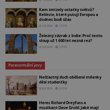
Kam zmizely ostatky světců?
Relikvie, které putují Evropou a
dodnes budí úžas
6.8.2026
2.9TIS
Železný zázrak z Indie: Proč tento
sloup už 1 600 let nezná rez?
5.8.2026
2.9TIS
Paranormální jevy
Nešťastný duch oběšené milenky
děsí studentky
8.8.2026
3.6TIS
Herec Richard Dreyfuss a
muzikant Dave Grohl: Jaké mají