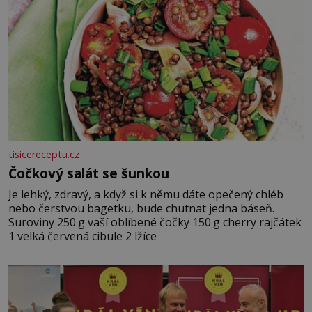
tisicereceptu.cz
Čočkový salát se šunkou
Je lehký, zdravý, a když si k němu dáte opečený chléb
nebo čerstvou bagetku, bude chutnat jedna báseň.
Suroviny 250 g vaší oblíbené čočky 150 g cherry rajčátek
1 velká červená cibule 2 lžíce