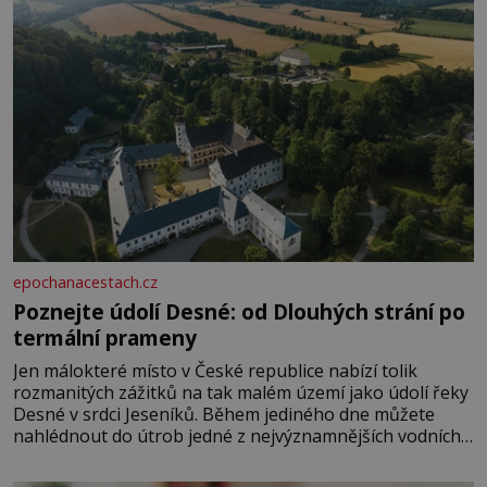
epochanacestach.cz
Poznejte údolí Desné: od Dlouhých strání po
termální prameny
Jen málokteré místo v České republice nabízí tolik
rozmanitých zážitků na tak malém území jako údolí řeky
Desné v srdci Jeseníků. Během jediného dne můžete
nahlédnout do útrob jedné z nejvýznamnějších vodních
elektráren v Evropě, vydat se na horské hřebeny, projet
se na koloběžce a den zakončit poznáváním památek ve