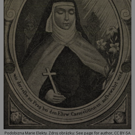
Podobizna Marie Elekty. Zdroj obrázku: See page for author, CC BY-SA