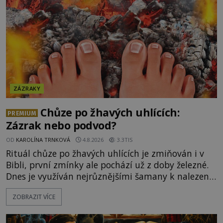
ZÁZRAKY
Chůze po žhavých uhlících:
PREMIUM
Zázrak nebo podvod?
OD
KAROLÍNA TRNKOVÁ
4.8.2026
3.3TIS
Rituál chůze po žhavých uhlících je zmiňován i v
Bibli, první zmínky ale pochází už z doby železné.
Dnes je využíván nejrůznějšími šamany k nalezení
spirituální síly či vnitřního klidu. Jak funguje a proč
ZOBRAZIT VÍCE
si při něm člověk nepopálí nohy, což bylo
objektivně dokázáno? Je na něm i něco
nadpřirozeného? Histori