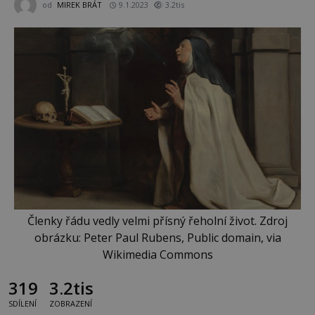
od
MIREK BRÁT
9.1.2023
3.2tis
Členky řádu vedly velmi přísný řeholní život. Zdroj
obrázku: Peter Paul Rubens, Public domain, via
Wikimedia Commons
319
3.2tis
SDÍLENÍ
ZOBRAZENÍ