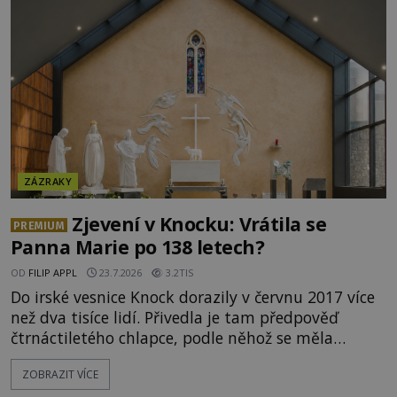
tajemství pocházející ze samých počátků lidské
civilizace? Nebo dokonce z temných vod minulosti
ještě mnohem hlubších? [g
ZÁZRAKY
Zjevení v Knocku: Vrátila se
PREMIUM
Panna Marie po 138 letech?
OD
FILIP APPL
23.7.2026
3.2TIS
Do irské vesnice Knock dorazily v červnu 2017 více
než dva tisíce lidí. Přivedla je tam předpověď
čtrnáctiletého chlapce, podle něhož se měla
přesně ve tři hodiny odpoledne zjevit Panna Marie.
ZOBRAZIT VÍCE
Když slunce vystoupilo z mraků, část davu začala