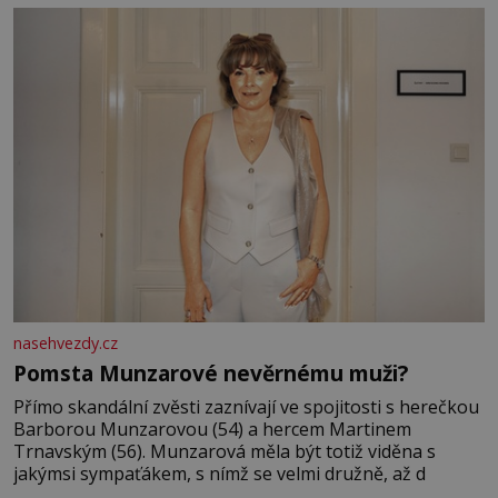
mi knihy, práce a hlavně klid. Hned po studiích jsem
odešla z rodného města,
nasehvezdy.cz
Pomsta Munzarové nevěrnému muži?
Přímo skandální zvěsti zaznívají ve spojitosti s herečkou
Barborou Munzarovou (54) a hercem Martinem
Trnavským (56). Munzarová měla být totiž viděna s
jakýmsi sympaťákem, s nímž se velmi družně, až d