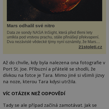
Mars odhalil své nitro
Data ze sondy NASA InSight, která před třemi lety
umlkla pod vrstvou prachu, stále přinášejí překvapení.
Dva nezávislé vědecké týmy nyní oznámily, že Mars
má nejen plášť plný trosek z dávných impaktů,...
21stoleti.cz
Až do chvíle, kdy byla nalezena ona fotografie v
Port St. Joe. Příbuzní a přátelé se shodli, že
dívkou na fotce je Tara. Mimo jiné si všimli jizvy
na noze, kterou Tara kdysi utržila.
VÍC OTÁZEK NEŽ ODPOVĚDÍ
Tady se ale případ začíná zamotávat. Jak se