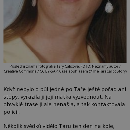
Poslední známá fotografie Tary Calicové. FOTO: Neznámý autor /
Creative Commons / CC BY-SA 4.0 (se souhlasem @TheTaraCalicoStory)
Když nebylo o půl jedné po Taře ještě pořád ani
stopy, vyrazila ji její matka vyzvednout. Na
obvyklé trase ji ale nenašla, a tak kontaktovala
policii.
Několik svědků vidělo Taru ten den na kole,