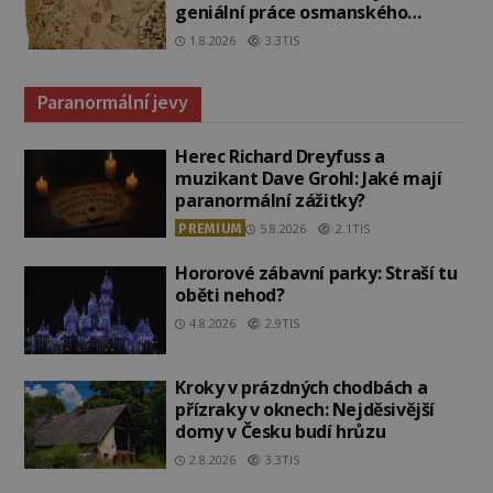
geniální práce osmanského
admirála?
1.8.2026
3.3TIS
Paranormální jevy
Herec Richard Dreyfuss a
muzikant Dave Grohl: Jaké mají
paranormální zážitky?
PREMIUM
5.8.2026
2.1TIS
Hororové zábavní parky: Straší tu
oběti nehod?
4.8.2026
2.9TIS
Kroky v prázdných chodbách a
přízraky v oknech: Nejděsivější
domy v Česku budí hrůzu
2.8.2026
3.3TIS