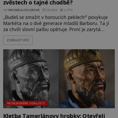
zvěstech o tajné chodbě?
OD
MICHAELA HOLUBOVÁ
5.8.2026
2.3TIS
„Budeš se smažit v horoucích peklech!“ povykuje
Markéta na o dvě generace mladší Barboru. Ta jí
za chvíli slovní palbu opětuje. První je zarytá
katolička, druhá přesvědčená kališnice. A každá z
ZOBRAZIT VÍCE
nich se usídlí na jedné z věží slavného hradu
Trosky. Šlechtic Ota IV. z Bergova (1399–1452) patří
mezi vůdce protihusitského boje. Za manželku má
skutečně jistou
NEOBJASNĚNÉ UDÁLOSTI
Kletba Tamerlánovy hrobky: Otevřeli