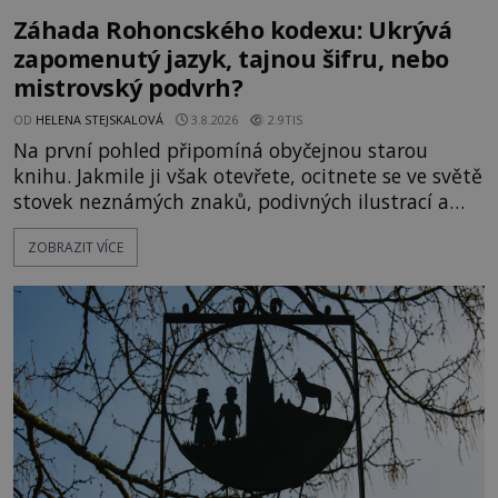
Záhada Rohoncského kodexu: Ukrývá
zapomenutý jazyk, tajnou šifru, nebo
mistrovský podvrh?
OD
HELENA STEJSKALOVÁ
3.8.2026
2.9TIS
Na první pohled připomíná obyčejnou starou
knihu. Jakmile ji však otevřete, ocitnete se ve světě
stovek neznámých znaků, podivných ilustrací a
textu, který už téměř dvě století vzdoruje všem
ZOBRAZIT VÍCE
pokusům o rozluštění. Rohoncský kodex patří mezi
největší záhady evropských dějin a dodnes nikdo s
jistotou neví, kdo jej napsal, kdy vznikl ani co
vlastně vypráví. Rohoncský kodex se poprvé
objevuje v roce