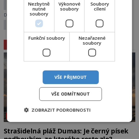
Nezbytně
Výkonové
Soubory
Madam Koi Koi: Duch v červených lodičkách
nutné
soubory
cílení
soubory
Další článek
Kde se na Baltu koupali husité?
Funkční soubory
Nezařazené
soubory
Související články
VŠE PŘIJMOUT
VŠE ODMÍTNOUT
ZOBRAZIT PODROBNOSTI
NEOBJASNĚNÉ UDÁLOSTI
Strašidelná pláž Dumas: Je černý písek
podhoubím, ze kterého roste zlo?