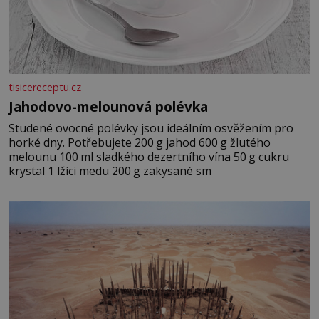
tisicereceptu.cz
Jahodovo-melounová polévka
Studené ovocné polévky jsou ideálním osvěžením pro
horké dny. Potřebujete 200 g jahod 600 g žlutého
melounu 100 ml sladkého dezertního vína 50 g cukru
krystal 1 lžíci medu 200 g zakysané sm