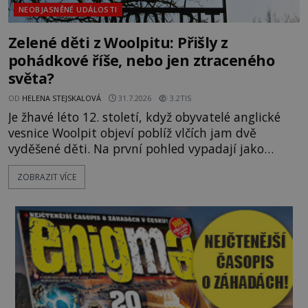
NEOBJASNĚNÉ UDÁLOSTI
Zelené děti z Woolpitu: Přišly z
pohádkové říše, nebo jen ztraceného
světa?
OD
HELENA STEJSKALOVÁ
31.7.2026
3.2TIS
Je žhavé léto 12. století, když obyvatelé anglické
vesnice Woolpit objeví poblíž vlčích jam dvě
vyděšené děti. Na první pohled vypadají jako
každé jiné, až na jednu děsivou výjimku. Jejich
ZOBRAZIT VÍCE
kůže má nazelenalý odstín, mluví
nesrozumitelnou řečí a odmítají jakékoli jídlo
kromě syrových bobů. Příběh se rychle stává
jednou z největších záhad středověké Anglie a ani
po téměř devíti stech letech není