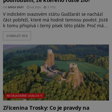
OD
MIREK BRÁT
6.8.2026
3.7TIS
V indickém svazovém státu Gudžarát se nachází
část pobřeží, které má hodně temnou pověst. Jistě
k tomu přispívá i černý písek této pláže. Proč má
pláž takové netypické zbarvení? Nakolik jsou
ZOBRAZIT VÍCE
pravdivé historky, že zde došlo k nevysvětlitelným
zmizením turistů? Ti, kteří se nebojí, nás mohou
následovat. Vstupujeme na pláž Dumas ve městě
Surat. Gu
NEOBJASNĚNÉ UDÁLOSTI
Zřícenina Trosky: Co je pravdy na