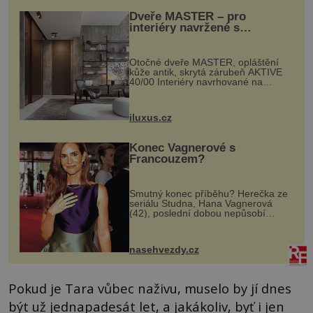
Dveře MASTER – pro
interiéry navržené s
rozumem i vášní!
Otočné dveře MASTER, opláštění
kůže antik, skrytá zárubeň AKTIVE
40/00 Interiéry navrhované na
zakázku často vyžadují atypické
rozměry nejen nábytku, ale i
otvorových prvků. Technické zázemí
iluxus.cz
dnes umož...
Konec Vagnerové s
Francouzem?
Smutný konec příběhu? Herečka ze
seriálu Studna, Hana Vagnerová
(42), poslední dobou nepůsobí
nejšťastněji. Ačkoli časy její anorexie
jsou už dávno pryč a opět se pyšnila
ženskými křivkami, najednou s...
nasehvezdy.cz
Pokud je Tara vůbec naživu, muselo by jí dnes
být už jednapadesát let, a jakákoliv, byť i jen