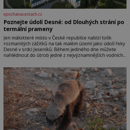
epochanacestach.cz
Poznejte údolí Desné: od Dlouhých strání po
termální prameny
Jen málokteré místo v České republice nabízí tolik
rozmanitých zážitků na tak malém území jako údolí řeky
Desné v srdci Jeseníků. Během jediného dne můžete
nahlédnout do útrob jedné z nejvýznamnějších vodních
elektráren v Evropě, vydat se na horské hřebeny, projet
se na koloběžce a den zakončit poznáváním památek ve
Velkých Losinách nebo v termálním