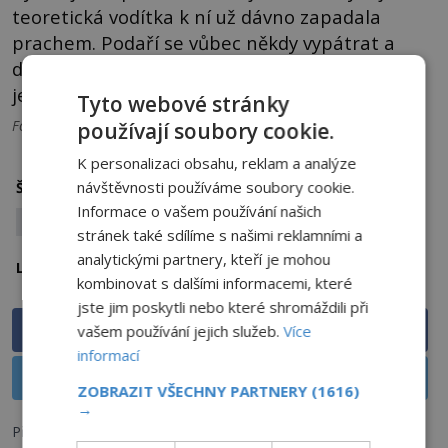
teoretická vodítka k ní už dávno zapadala
prachem. Podaří se vůbec někdy vypátrat a
dohnat ke spravedlnosti člověka, který stojí za
jejím únosem?
Tyto webové stránky
Foto: Creative Commons
používají soubory cookie.
K personalizaci obsahu, reklam a analýze
Florida
Nové Mexiko
Spojené státy
návštěvnosti používáme soubory cookie.
Štítky:
Informace o vašem používání našich
únos
záhada
stránek také sdílíme s našimi reklamními a
analytickými partnery, kteří je mohou
Florida
Nové Mexiko
Lokalita:
kombinovat s dalšími informacemi, které
jste jim poskytli nebo které shromáždili při
Sdílet na Facebooku
vašem používání jejich služeb.
Více
informací
Sdílet na X
ZOBRAZIT VŠECHNY PARTNERY
(1616)
→
Předchozí článek