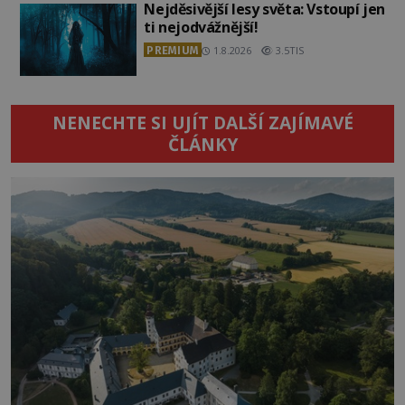
Nejděsivější lesy světa: Vstoupí jen
ti nejodvážnější!
PREMIUM
1.8.2026
3.5TIS
NENECHTE SI UJÍT DALŠÍ ZAJÍMAVÉ
ČLÁNKY