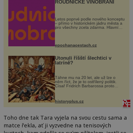
ROUDNICKÉ VINOBRANÍ
Letos poprvé podle nového konceptu
– přímo v historickém jádru města a
pro všechny zcela zdarma. Hlavní
program se odehraje na Karlově a
Husově náměstí. Návštěvníci se
mohou těšit na víno, burčák, pes...
epochanacestach.cz
Utonuli říšští šlechtici v
latríně?
Táhne mu na 20 let, ale už lze o
něm říct, že je to ostřílený politik.
Císař Fridrich Barbarossa proto
posílá svého syna a dědice Jindřicha
VI. do Erfurtu, aby se stal
prostředníkem při řešení sporu m...
historyplus.cz
Toho dne tak Tara vyjela na svou cestu sama a
matce řekla, ať ji vyzvedne na tenisových
kurtech, kam odešla se svým přítelem, jestli se