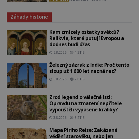
Záhady historie
Kam zmizely ostatky světců?
Relikvie, které putují Evropou a
dodnes budí úžas
6.8.2026
1.2TIS
Železný zázrak z Indie: Proč tento
sloup už 1 600 let nezná rez?
5.8.2026
2.0TIS
Zrod legend o válečné lsti:
Opravdu na zmatení nepřítele
vypouštěli vypasené králíky?
3.8.2026
3.2TIS
Mapa Piriho Reise: Zakázané
vědění starověku, nebo jen