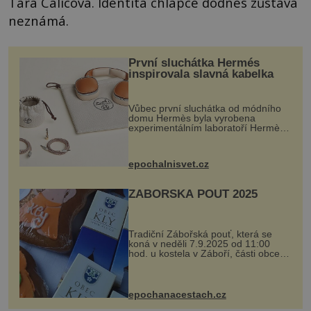
Tara Calicová. Identita chlapce dodnes zůstává
neznámá.
První sluchátka Hermés
inspirovala slavná kabelka
Vůbec první sluchátka od módního
domu Hermès byla vyrobena
experimentálním laboratoří Hermès
Ateliers Horizons. Elegantní gadget
si vyžádal dva roky vývoje a chlubí
se ručně šitou hovězí kůží a
epochalnisvet.cz
kovový...
ZÁBOŘSKÁ POUŤ 2025
Tradiční Zábořská pouť, která se
koná v neděli 7.9.2025 od 11:00
hod. u kostela v Záboří, části obce
Kly u Mělníka. V programu naleznete
komentovanou prohlídku kostela,
dobovou hudbu, řemesla, atrakce...
epochanacestach.cz