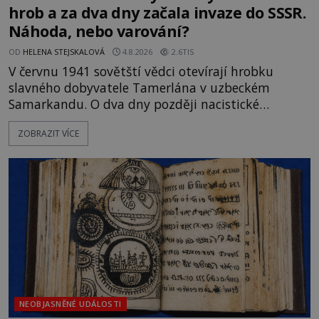
hrob a za dva dny začala invaze do SSSR.
Náhoda, nebo varování?
OD
HELENA STEJSKALOVÁ
4.8.2026
2.6TIS
V červnu 1941 sovětští vědci otevírají hrobku
slavného dobyvatele Tamerlána v uzbeckém
Samarkandu. O dva dny později nacistické
Německo zahajuje operaci Barbarossa a napadá
ZOBRAZIT VÍCE
Sovětský svaz. Shoda dat je natolik zarážející, že se
rodí jedna z nejslavnějších „kleteb“ 20. století. Je
na legendě něco pravdy, nebo jde jen o fascinující
souhru okolností? Když antropolog Michail
Gerasimov (1907-1970) a
NEOBJASNĚNÉ UDÁLOSTI