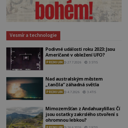
Vesmír a technologie
Podivné události roku 2023: Jsou
Američané v obležení UFO?
PREMIUM
27.7.2026
3.5TIS
Nad australským městem
„tančila“ záhadná světla
PREMIUM
4.7.2026
3.4TIS
Mimozemšťan z Andahuaylillas: Čí
jsou ostatky zakrslého stvoření s
ohromnou lebkou?
PREMIUM
26.6.2026
2.9TIS