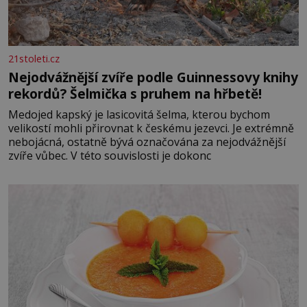
21stoleti.cz
Nejodvážnější zvíře podle Guinnessovy knihy
rekordů? Šelmička s pruhem na hřbetě!
Medojed kapský je lasicovitá šelma, kterou bychom
velikostí mohli přirovnat k českému jezevci. Je extrémně
nebojácná, ostatně bývá označována za nejodvážnější
zvíře vůbec. V této souvislosti je dokonc