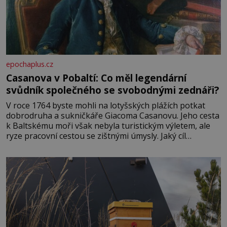
epochaplus.cz
Casanova v Pobaltí: Co měl legendární
svůdník společného se svobodnými zednáři?
V roce 1764 byste mohli na lotyšských plážích potkat
dobrodruha a sukničkáře Giacoma Casanovu. Jeho cesta
k Baltskému moři však nebyla turistickým výletem, ale
ryze pracovní cestou se zištnými úmysly. Jaký cíl
Casanova sledoval, když se například procházel uličkami
lotyšské Rigy? Casanova v Pobaltí kontaktoval tamní
zednářské lóže. Nebyl v této oblasti žádným nováčkem,
protože do zednářské