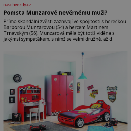
nasehvezdy.cz
Pomsta Munzarové nevěrnému muži?
Přímo skandální zvěsti zaznívají ve spojitosti s herečkou
Barborou Munzarovou (54) a hercem Martinem
Trnavským (56). Munzarová měla být totiž viděna s
jakýmsi sympaťákem, s nímž se velmi družně, až d