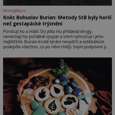
historyplus.cz
Kněz Bohuslav Burian: Metody StB byly horší
než gestapácké trýznění
Ponižují ho a mlátí. Do jídla mu přidávají drogy,
nenechají ho pořádně vyspat a smrtí vyhrožují i jeho
nejbližším. Burian kruté týrání nevydrží a estébákům
podepíše všechno, co po něm chtějí. Svým podpisem jim
potvrdí také to, že na něj během výslechů nikdo nevyvíjel
fyzický ani psychický nátlak. Syn brněnského řezníka
chce být knězem a