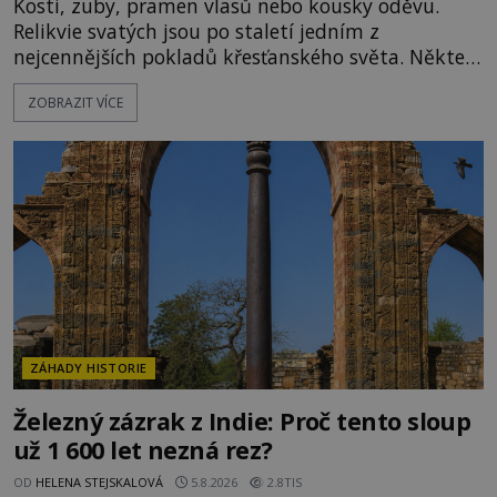
Kosti, zuby, pramen vlasů nebo kousky oděvu.
Relikvie svatých jsou po staletí jedním z
nejcennějších pokladů křesťanského světa. Některé
mají pečlivě doloženou historii, jiné provází
ZOBRAZIT VÍCE
záhady, krádeže i nečekané objevy. Jejich osudy
připomínají dobrodružné romány, přesto se opírají
o skutečné historické události. Ve středověké
Evropě mají relikvie mimořádnou hodnotu. Nejsou
jen předmětem úcty
ZÁHADY HISTORIE
Železný zázrak z Indie: Proč tento sloup
už 1 600 let nezná rez?
OD
HELENA STEJSKALOVÁ
5.8.2026
2.8TIS