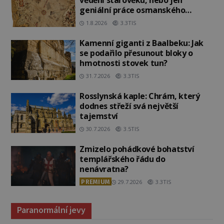
vědění starověku, nebo jen
geniální práce osmanského
admirála?
1.8.2026
3.3TIS
Kamenní giganti z Baalbeku: Jak
se podařilo přesunout bloky o
hmotnosti stovek tun?
31.7.2026
3.3TIS
Rosslynská kaple: Chrám, který
dodnes střeží svá největší
tajemství
30.7.2026
3.5TIS
Zmizelo pohádkové bohatství
templářského řádu do
nenávratna?
PREMIUM
29.7.2026
3.3TIS
Paranormální jevy