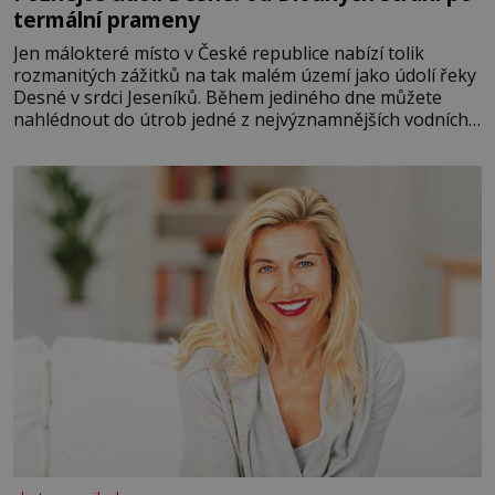
termální prameny
Jen málokteré místo v České republice nabízí tolik
rozmanitých zážitků na tak malém území jako údolí řeky
Desné v srdci Jeseníků. Během jediného dne můžete
nahlédnout do útrob jedné z nejvýznamnějších vodních
elektráren v Evropě, vydat se na horské hřebeny, projet
se na koloběžce a den zakončit poznáváním památek ve
Velkých Losinách nebo v termálním