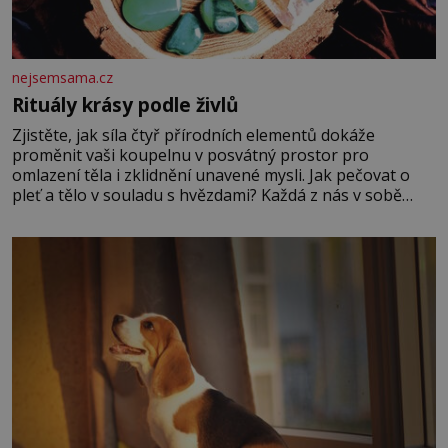
nejsemsama.cz
Rituály krásy podle živlů
Zjistěte, jak síla čtyř přírodních elementů dokáže
proměnit vaši koupelnu v posvátný prostor pro
omlazení těla i zklidnění unavené mysli. Jak pečovat o
pleť a tělo v souladu s hvězdami? Každá z nás v sobě
nese otisk vesmíru, který se projevuje nejen v naší
povaze, ale i v potřebách naší pokožky. Ohnivá znamení
Ženy narozené ve znamení Berana, Lva a Střelce v sobě
nesou žár, odvahu a neutuchající elán. Vaše