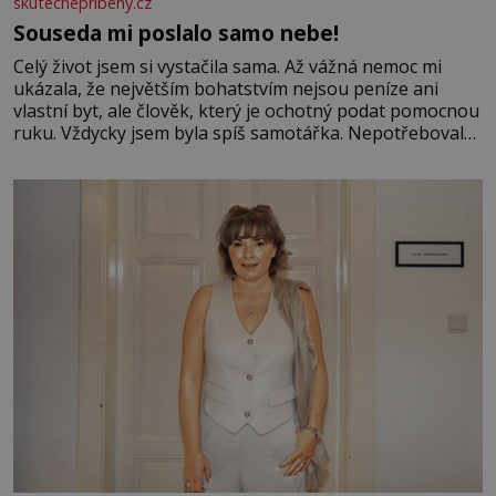
skutecnepribehy.cz
Souseda mi poslalo samo nebe!
Celý život jsem si vystačila sama. Až vážná nemoc mi
ukázala, že největším bohatstvím nejsou peníze ani
vlastní byt, ale člověk, který je ochotný podat pomocnou
ruku. Vždycky jsem byla spíš samotářka. Nepotřebovala
jsem kolem sebe partu kamarádek ani partnera. Stačily
mi knihy, práce a hlavně klid. Hned po studiích jsem
odešla z rodného města,