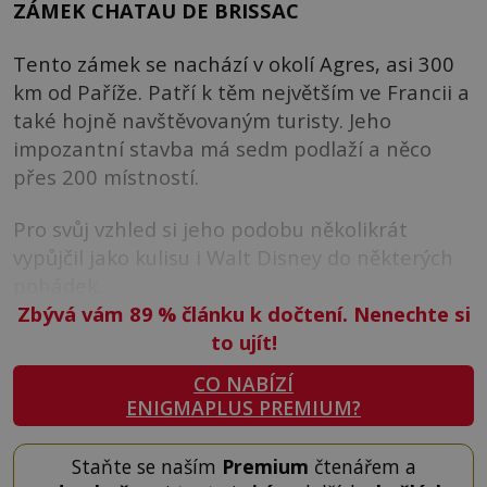
ZÁMEK CHATAU DE BRISSAC
Tento zámek se nachází v okolí Agres, asi 300
km od Paříže. Patří k těm největším ve Francii a
také hojně navštěvovaným turisty. Jeho
impozantní stavba má sedm podlaží a něco
přes 200 místností.
Pro svůj vzhled si jeho podobu několikrát
vypůjčil jako kulisu i Walt Disney do některých
pohádek.
Zbývá vám 89
%
článku k dočtení. Nenechte si
to ujít!
CO NABÍZÍ
ENIGMAPLUS PREMIUM?
Staňte se naším
Premium
čtenářem a