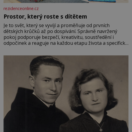
rezidenceonline.cz
Prostor, který roste s dítětem
Je to svět, který se vyvíjí a proměňuje od prvních
dětských krůčků až po dospívání. Správně navržený
pokoj podporuje bezpečí, kreativitu, soustředění i
odpočinek a reaguje na každou etapu života a specifické
potřeby dítěte. Pro nejmenší je klíčová jednoduchost,
měkkost a bezpečí, proto by pokoj miminka měl působit
především klidně a útulně. Předškolní věk je