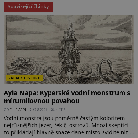
Související články
ZÁHADY HISTORIE
Ayia Napa: Kyperské vodní monstrum s
mírumilovnou povahou
OD
FILIP APPL
7.8.2026
4.4TIS
Vodní monstra jsou poměrně častým koloritem
nejrůznějších jezer, řek či ostrovů. Mnozí skeptici
to přikládají hlavně snaze dané místo zviditelnit a