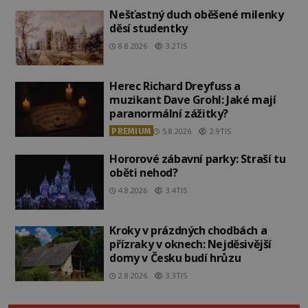
Nešťastný duch oběšené milenky
děsí studentky
8.8.2026
3.2TIS
Herec Richard Dreyfuss a
muzikant Dave Grohl: Jaké mají
paranormální zážitky?
PREMIUM
5.8.2026
2.9TIS
Hororové zábavní parky: Straší tu
oběti nehod?
4.8.2026
3.4TIS
Kroky v prázdných chodbách a
přízraky v oknech: Nejděsivější
domy v Česku budí hrůzu
2.8.2026
3.3TIS