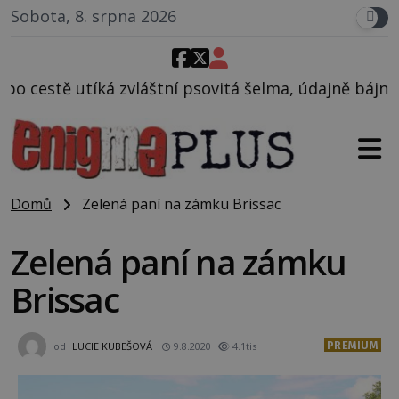
Sobota, 8. srpna 2026
í psovitá šelma, údajně bájná čupakabra.
Domů
Zelená paní na zámku Brissac
Zelená paní na zámku
Brissac
PREMIUM
od
LUCIE KUBEŠOVÁ
9.8.2020
4.1tis