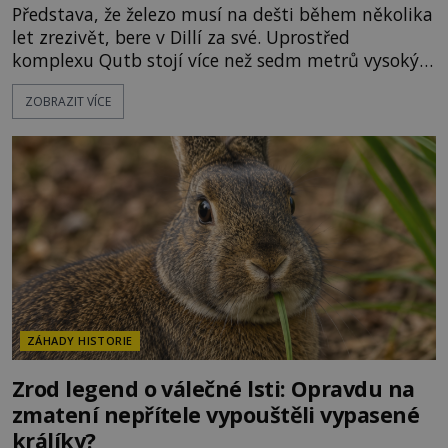
Představa, že železo musí na dešti během několika
let zrezivět, bere v Dillí za své. Uprostřed
komplexu Qutb stojí více než sedm metrů vysoký
železný sloup, který už přibližně 1 600 let odolává
ZOBRAZIT VÍCE
počasí s jen nepatrnými stopami koroze. Jeho
mimořádná trvanlivost dlouho živí legendy o
ztracených technologiích či tajemných
materiálech. Moderní metalurgie však ukazuje, že
skutečné vysvětlení je ješt
ZÁHADY HISTORIE
Zrod legend o válečné lsti: Opravdu na
zmatení nepřítele vypouštěli vypasené
králíky?