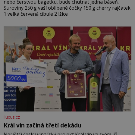
nebo čerstvou bagetku, bude chutnat jedna báseň.
Suroviny 250 g vaší oblíbené čočky 150 g cherry rajčátek
1 velká červená cibule 2 lžíce
iluxus.cz
Král vín začíná třetí dekádu
Největší český vinařský projekt Král vín ve svém již