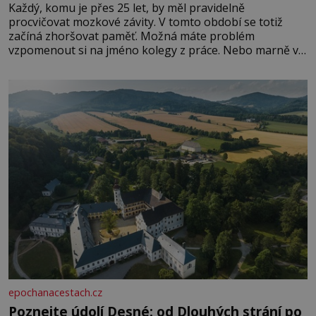
Každý, komu je přes 25 let, by měl pravidelně
procvičovat mozkové závity. V tomto období se totiž
začíná zhoršovat paměť. Možná máte problém
vzpomenout si na jméno kolegy z práce. Nebo marně v
paměti lovíte název knížky, kterou jste nedávno přečetli.
Je to opravdu tak, s věkem jako kdyby se paměť
rozhodla stávkovat. Cvičte
epochanacestach.cz
Poznejte údolí Desné: od Dlouhých strání po