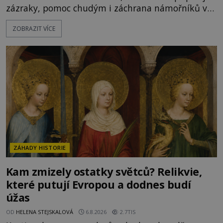
zázraky, pomoc chudým i záchrana námořníků v
bouřích. Pak ale přichází rok 1087 a klidné místo
ZOBRAZIT VÍCE
se mění v dějiště podivné noční výpravy. Skupina
italských námořníků otevírá hrob svatého
Mikuláše a odváží jeho ostatky přes moře do Bari.
Je to zbožná záchrana před nebezpečím, nebo
promyšlená krádež,
ZÁHADY HISTORIE
Kam zmizely ostatky světců? Relikvie,
které putují Evropou a dodnes budí
úžas
OD
HELENA STEJSKALOVÁ
6.8.2026
2.7TIS