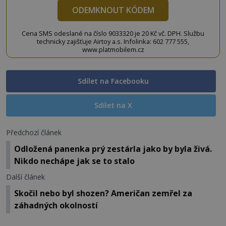
ODEMKNOUT KÓDEM
Cena SMS odeslané na číslo 9033320 je 20 Kč vč. DPH. Službu
technicky zajišťuje Airtoy a.s. Infolinka: 602 777 555,
www.platmobilem.cz
Sdílet na Facebooku
Sdílet na X
Předchozí článek
Odložená panenka prý zestárla jako by byla živá.
Nikdo nechápe jak se to stalo
Další článek
Skočil nebo byl shozen? Američan zemřel za
záhadných okolností