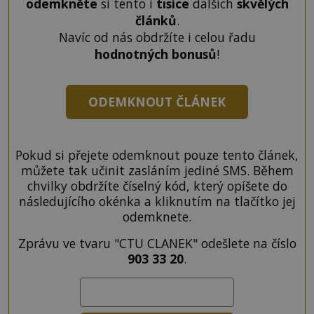
odemkněte
si tento i
tisíce
dalších
skvělých
článků
.
Navíc od nás obdržíte i celou řadu
hodnotných bonusů
!
ODEMKNOUT ČLÁNEK
Pokud si přejete odemknout pouze tento článek,
můžete tak učinit zasláním jediné SMS. Během
chvilky obdržíte číselný kód, který opíšete do
následujícího okénka a kliknutím na tlačítko jej
odemknete.
Zprávu ve tvaru "CTU CLANEK" odešlete na číslo
903 33 20
.