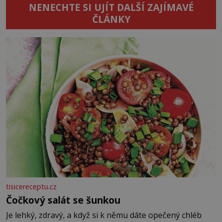
NENECHTE SI UJÍT DALŠÍ ZAJÍMAVÉ
ČLÁNKY
tisicereceptu.cz
Čočkový salát se šunkou
Je lehký, zdravý, a když si k němu dáte opečený chléb