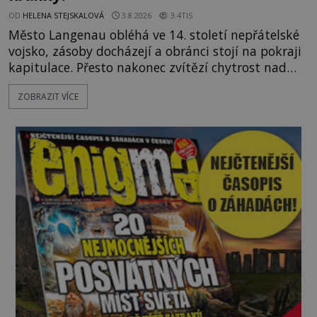
OD
HELENA STEJSKALOVÁ
3.8.2026
3.4TIS
Město Langenau obléhá ve 14. století nepřátelské
vojsko, zásoby docházejí a obránci stojí na pokraji
kapitulace. Přesto nakonec zvítězí chytrost nad
hrubou silou. Podle staré německé legendy vypustí
ZOBRAZIT VÍCE
obyvatelé za hradby dobře živeného králíka, aby
nepřítele přesvědčili, že uvnitř města je jídla stále
dost. Čas pracuje pro obléhatele. Ve městě ubývají
zásoby a každý den znamená další porci strádá