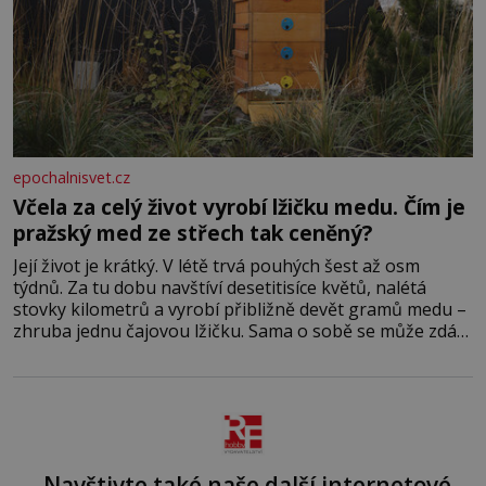
epochalnisvet.cz
Včela za celý život vyrobí lžičku medu. Čím je
pražský med ze střech tak ceněný?
Její život je krátký. V létě trvá pouhých šest až osm
týdnů. Za tu dobu navštíví desetitisíce květů, nalétá
stovky kilometrů a vyrobí přibližně devět gramů medu –
zhruba jednu čajovou lžičku. Sama o sobě se může zdát
bezvýznamná. Teprve když se spojí s dalšími desítkami
tisíc příslušnic svého včelstva, vznikne jeden z
nejdokonalejších organismů
Navštivte také naše další internetové