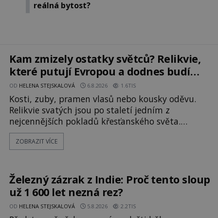
reálná bytost?
Kam zmizely ostatky světců? Relikvie,
které putují Evropou a dodnes budí
úžas
OD
HELENA STEJSKALOVÁ
6.8.2026
1.6TIS
Kosti, zuby, pramen vlasů nebo kousky oděvu.
Relikvie svatých jsou po staletí jedním z
nejcennějších pokladů křesťanského světa.
Některé mají pečlivě doloženou historii, jiné
ZOBRAZIT VÍCE
provází záhady, krádeže i nečekané objevy. Jejich
osudy připomínají dobrodružné romány, přesto
se opírají o skutečné historické události. Ve
středověké Evropě mají relikvie mimořádnou
Železný zázrak z Indie: Proč tento sloup
hodnotu. Nejsou jen předmětem úcty
už 1 600 let nezná rez?
OD
HELENA STEJSKALOVÁ
5.8.2026
2.2TIS