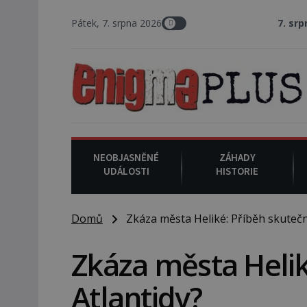
Pátek, 7. srpna 2026
7. srpna 1994
: Na a
NEOBJASNĚNÉ
ZÁHADY
UDÁLOSTI
HISTORIE
Domů
Zkáza města Heliké: Příběh skutečn
Zkáza města Helik
Atlantidy?