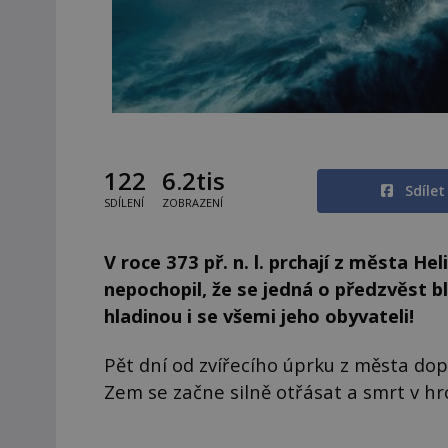
122
6.2tis
Sdíle
SDÍLENÍ
ZOBRAZENÍ
V roce 373 př. n. l. prchají z města He
nepochopil, že se jedná o předzvěst bl
hladinou i se všemi jeho obyvateli!
Pět dní od zvířecího úprku z města do
Zem se začne silně otřásat a smrt v hro