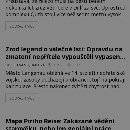
Představa, že železo musí na dešti během
několika let zrezivět, bere v Dillí za své. Uprostřed
komplexu Qutb stojí více než sedm metrů vysoký
železný sloup, který už přibližně 1 600 let odolává
ZOBRAZIT VÍCE
počasí s jen nepatrnými stopami koroze. Jeho
mimořádná trvanlivost dlouho živí legendy o
ztracených technologiích či tajemných
materiálech. Moderní metalurgie však ukazuje, že
Zrod legend o válečné lsti: Opravdu na
skutečné vysvětlení je ješt
zmatení nepřítele vypouštěli vypasené
králíky?
OD
HELENA STEJSKALOVÁ
3.8.2026
3.3TIS
Město Langenau obléhá ve 14. století nepřátelské
vojsko, zásoby docházejí a obránci stojí na pokraji
kapitulace. Přesto nakonec zvítězí chytrost nad
hrubou silou. Podle staré německé legendy
ZOBRAZIT VÍCE
vypustí obyvatelé za hradby dobře živeného
králíka, aby nepřítele přesvědčili, že uvnitř města
je jídla stále dost. Čas pracuje pro obléhatele. Ve
městě ubývají zásoby a každý den znamená další
Mapa Piriho Reise: Zakázané vědění
porci strádá
starověku, nebo jen geniální práce