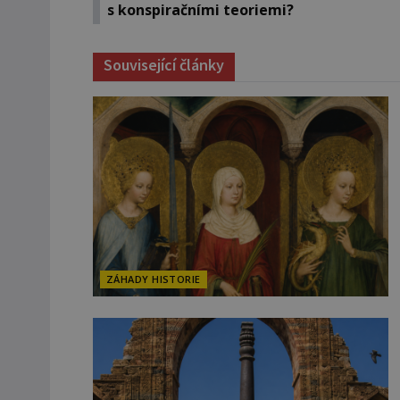
s konspiračními teoriemi?
Související články
ZÁHADY HISTORIE