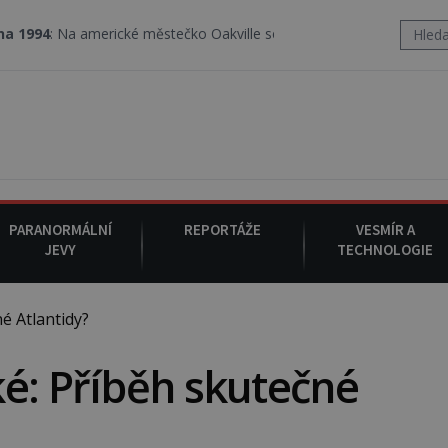
merické městečko Oakville se z nebe snáší podivná rosolovitá látk
PARANORMÁLNÍ
REPORTÁŽE
VESMÍR A
JEVY
TECHNOLOGIE
é Atlantidy?
é: Příběh skutečné