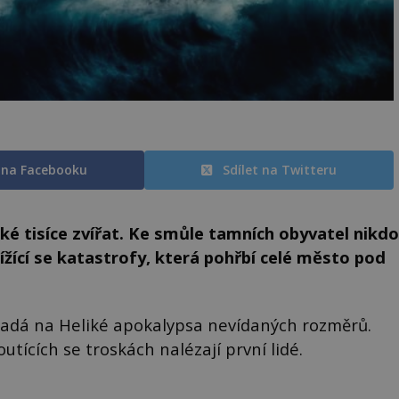
t na Facebooku
Sdílet na Twitteru
liké tisíce zvířat. Ke smůle tamních obyvatel nikdo
ížící se katastrofy, která pohřbí celé město pod
padá na Heliké apokalypsa nevídaných rozměrů.
utících se troskách nalézají první lidé.