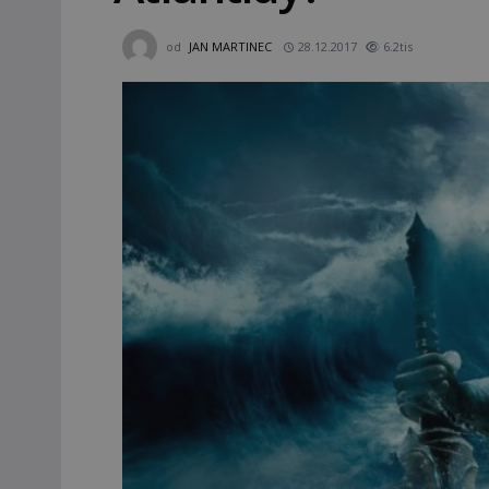
od
JAN MARTINEC
28.12.2017
6.2tis