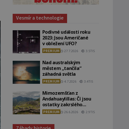
Vesmír a technologie
Podivné události roku
2023: Jsou Američané
v obležení UFO?
PREMIUM
27.7.2026
3.5TIS
Nad australským
městem „tančila“
záhadná světla
PREMIUM
4.7.2026
3.4TIS
Mimozemšťan z
Andahuaylillas: Čí jsou
ostatky zakrslého
stvoření s ohromnou
PREMIUM
26.6.2026
2.9TIS
lebkou?
Záhady historie