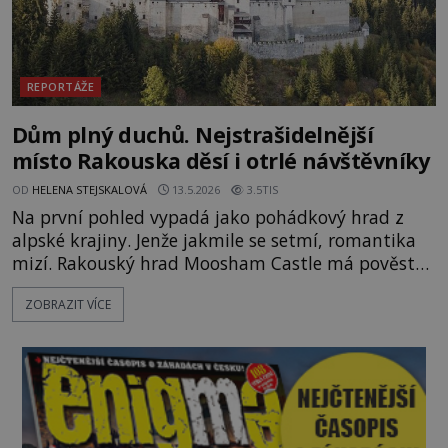
REPORTÁŽE
Dům plný duchů. Nejstrašidelnější
místo Rakouska děsí i otrlé návštěvníky
OD
HELENA STEJSKALOVÁ
13.5.2026
3.5TIS
Na první pohled vypadá jako pohádkový hrad z
alpské krajiny. Jenže jakmile se setmí, romantika
mizí. Rakouský hrad Moosham Castle má pověst
nejděsivějšího domu v celé zemi. Lidé tu údajně
ZOBRAZIT VÍCE
slyší kroky v prázdných chodbách, šeptání ze zdí i
nářek mrtvých. A záhadologové tvrdí, že zdejší
temná minulost mohla zanechat něco, co se
dodnes nepodařilo vysvětlit. Kamenný hrad stojí v
horách Salcburska u