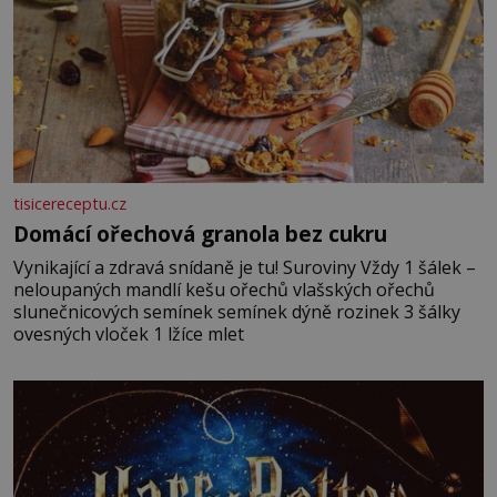
tisicereceptu.cz
Domácí ořechová granola bez cukru
Vynikající a zdravá snídaně je tu! Suroviny Vždy 1 šálek –
neloupaných mandlí kešu ořechů vlašských ořechů
slunečnicových semínek semínek dýně rozinek 3 šálky
ovesných vloček 1 lžíce mlet