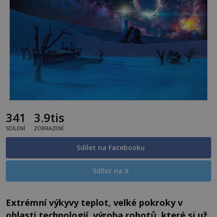
341
3.9tis
SDÍLENÍ
ZOBRAZENÍ
Sdílet na Facebooku
Sdílet na X
Extrémní výkyvy teplot, velké pokroky v
oblasti technologií, výroba robotů, které si už