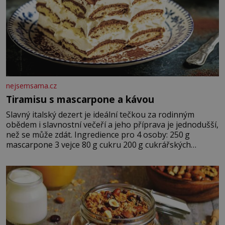
nejsemsama.cz
Tiramisu s mascarpone a kávou
Slavný italský dezert je ideální tečkou za rodinným
obědem i slavnostní večeří a jeho příprava je jednodušší,
než se může zdát. Ingredience pro 4 osoby: 250 g
mascarpone 3 vejce 80 g cukru 200 g cukrářských
piškotů 250 ml silné kávy 2 lžíce amaretta kakao na
posypání Postup: Oddělte žloutky od bílků. Žloutky
vyšlehejte s cukrem do světlé pěny a postupně do nich
vmíchejte mascarpone, aby vznikl hladký