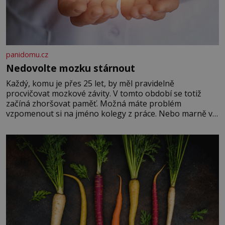
panidomu.cz
Nedovolte mozku stárnout
Každý, komu je přes 25 let, by měl pravidelně
procvičovat mozkové závity. V tomto období se totiž
začíná zhoršovat paměť. Možná máte problém
vzpomenout si na jméno kolegy z práce. Nebo marně v
paměti lovíte název knížky, kterou jste nedávno přečetli.
Je to opravdu tak, s věkem jako kdyby se paměť
rozhodla stávkovat. Cvičte