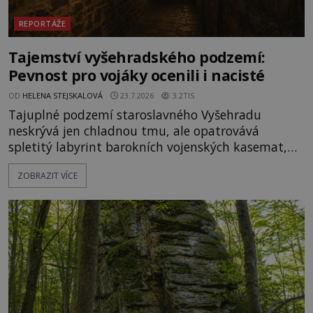
REPORTÁŽE
Tajemství vyšehradského podzemí:
Pevnost pro vojáky ocenili i nacisté
OD
HELENA STEJSKALOVÁ
23.7.2026
3.2TIS
Tajuplné podzemí staroslavného Vyšehradu
neskrývá jen chladnou tmu, ale opatrovává
spletitý labyrint barokních vojenských kasemat,
zapomenuté chrámy a vzácné národní poklady.
ZOBRAZIT VÍCE
Hluboko uvnitř mohutné skály nad řekou Vltavou
pulzuje skrytá historie, která se dodnes úspěšně
vyhýbá shonu moderní metropole. Místo, ke
kterému se vážou nejstarší české mýty, ve svých
temných útrobách střeží monumentální