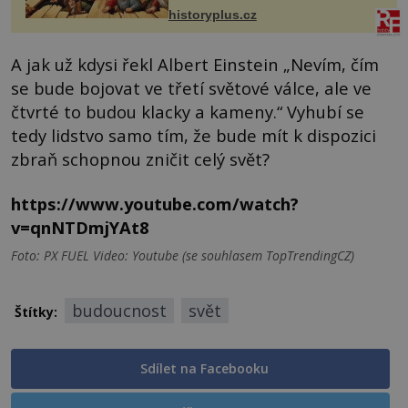
prostředníkem při řešení sporu m...
historyplus.cz
A jak už kdysi řekl Albert Einstein „Nevím, čím
se bude bojovat ve třetí světové válce, ale ve
čtvrté to budou klacky a kameny.“ Vyhubí se
tedy lidstvo samo tím, že bude mít k dispozici
zbraň schopnou zničit celý svět?
https://www.youtube.com/watch?
v=qnNTDmjYAt8
Foto: PX FUEL Video: Youtube (se souhlasem TopTrendingCZ)
budoucnost
svět
Štítky:
Sdílet na Facebooku