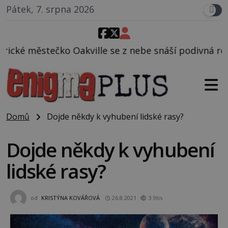
Pátek, 7. srpna 2026
e se z nebe snáší podivná rosolovitá látka neznámé
Domů
Dojde někdy k vyhubení lidské rasy?
Dojde někdy k vyhubení
lidské rasy?
od
KRISTÝNA KOVÁŘOVÁ
26.8.2021
3.9tis