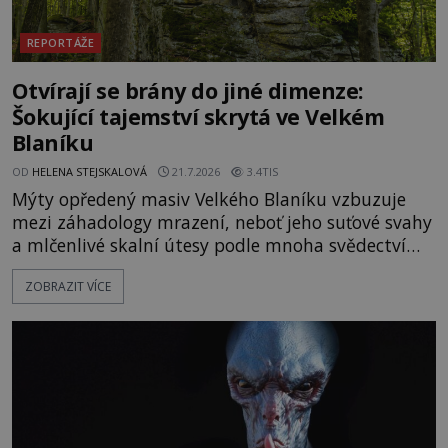
REPORTÁŽE
Otvírají se brány do jiné dimenze:
Šokující tajemství skrytá ve Velkém
Blaníku
OD
HELENA STEJSKALOVÁ
21.7.2026
3.4TIS
Mýty opředený masiv Velkého Blaníku vzbuzuje
mezi záhadology mrazení, neboť jeho suťové svahy
a mlčenlivé skalní útesy podle mnoha svědectví
fungují jako anomální zóny, kde selhává lidské
ZOBRAZIT VÍCE
vnímání času i prostoru. Geologické anomálie hory
nenechávají nikoho chladným a esoterici i
badatelé zde odkrývají indicie, které propojují
prastaré pohanské kulty, keltské svatyně a zprávy
o lidech, kteří v