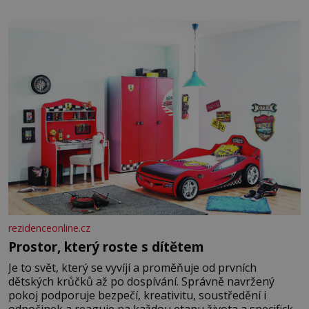
dali dohromady, Toník byl dobře zaopatřený mladý muž.
Manželství nám oběma moc nesvědčilo, brzy jsme zjistili,
že
rezidenceonline.cz
Prostor, který roste s dítětem
Je to svět, který se vyvíjí a proměňuje od prvních
dětských krůčků až po dospívání. Správně navržený
pokoj podporuje bezpečí, kreativitu, soustředění i