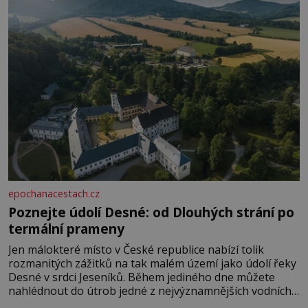
epochanacestach.cz
Poznejte údolí Desné: od Dlouhých strání po
termální prameny
Jen málokteré místo v České republice nabízí tolik
rozmanitých zážitků na tak malém území jako údolí řeky
Desné v srdci Jeseníků. Během jediného dne můžete
nahlédnout do útrob jedné z nejvýznamnějších vodních
elektráren v Evropě, vydat se na horské hřebeny, projet