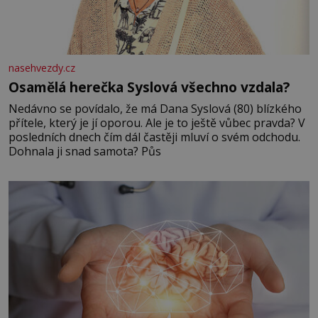
nasehvezdy.cz
Osamělá herečka Syslová všechno vzdala?
Nedávno se povídalo, že má Dana Syslová (80) blízkého
přítele, který je jí oporou. Ale je to ještě vůbec pravda? V
posledních dnech čím dál častěji mluví o svém odchodu.
Dohnala ji snad samota? Půs