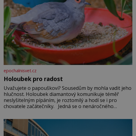
epochalnisvet.cz
Holoubek pro radost
Uvažujete o papouškovi? Sousedům by mohla vadit jeho
hlučnost. Holoubek diamantový komunikuje téměř
neslyšitelným pípáním, je roztomilý a hodí se i pro
chovatele začátečníky. Jedná se o nenáročného
klidného ptáčka, který většinu dne jen posedává. Hodně
času tráví na zemi, kde sbírá zbytky semínek Jeho
domovinou je prakticky celá Austrálie s výjimkou
pobřežní oblasti.