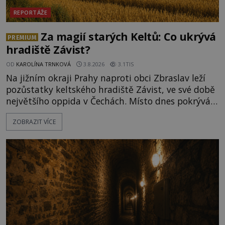
REPORTÁŽE
Za magií starých Keltů: Co ukrývá
PREMIUM
hradiště Závist?
OD
KAROLÍNA TRNKOVÁ
3.8.2026
3.1TIS
Na jižním okraji Prahy naproti obci Zbraslav leží
pozůstatky keltského hradiště Závist, ve své době
největšího oppida v Čechách. Místo dnes pokrývá
les, zbytky po kdysi monumentálním hradišti jsou
ZOBRAZIT VÍCE
ale v terénu patrné stále. Co dalšího tu po Keltech
zůstalo? Prozkoumejte to spolu s ENIGMOU! Na
vrch Hr