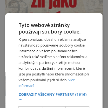
Tyto webové stránky
používají soubory cookie.
K personalizaci obsahu, reklam a analýze
Vesmír a technologie
návštěvnosti používáme soubory cookie.
Informace o vašem používání našich
Podivné události roku 2023: Jsou
stránek také sdílíme s našimi reklamními a
Američané v obležení UFO?
analytickými partnery, kteří je mohou
PREMIUM
27.7.2026
3.5TIS
kombinovat s dalšími informacemi, které
jste jim poskytli nebo které shromáždili při
Nad australským městem
vašem používání jejich služeb.
Více
„tančila“ záhadná světla
informací
PREMIUM
4.7.2026
3.4TIS
ZOBRAZIT VŠECHNY PARTNERY
(1616)
→
Mimozemšťan z Andahuaylillas: Čí
jsou ostatky zakrslého stvoření s