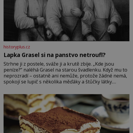
historyplus.cz
Lapka Grasel si na panstvo netroufl?
Strhne ji z postele, sváže ji a krutě zbije. „Kde jsou
peníze?“ naléhá Grasel na starou švadlenku. Když mu to
neprozradí – ostatně ani nemůže, protože žádné nemá,
spokojí se lupič s několika měďáky a štůčky látky.
Zraněná žena pár dní nato umírá. Je to muž nebývale
krutý. Jeho činy budí hrůzu ještě dlouho po jeho smrti