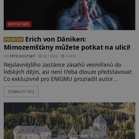
REPORTÁŽE
Erich von Däniken:
PREMIUM
Mimozemšťany můžete potkat na ulici!
OD
PETR KOUTSKÝ
18.7.2026
3.4TIS
Nejslavnějšího zastánce zásahů vesmířanů do
lidských dějin, asi není třeba dlouze představovat.
Co exkluzivně pro ENIGMU prozradil autor
Vzpomínek na budoucnost, švýcarský badatel
ZOBRAZIT VÍCE
Erich von Däniken? Orbitální stanice Viking 1
přelétá na oběžné dráze nad rudou planetou. Když
je umělá družice od povrchu Marsu vzdálena asi
1873 kilometrů, nachá