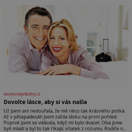
se na koloběžce a den zakončit poznáváním památek ve
Velkých Losinách nebo v termálním
skutecnepribehy.cz
Dovolte lásce, aby si vás našla
Už jsem ani nedoufala, že mě něco tak krásného potká.
Až v pětapadesáti jsem zažila lásku na první pohled.
Poprvé jsem se vdávala, když mi bylo dvacet. Oba jsme
byli mladí a byl to tak říkajíc sňatek z rozumu. Rodiče nás