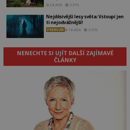
2.8.2026
3.3TIS
Nejděsivější lesy světa: Vstoupí jen
ti nejodvážnější!
PREMIUM
1.8.2026
3.5TIS
NENECHTE SI UJÍT DALŠÍ ZAJÍMAVÉ
ČLÁNKY