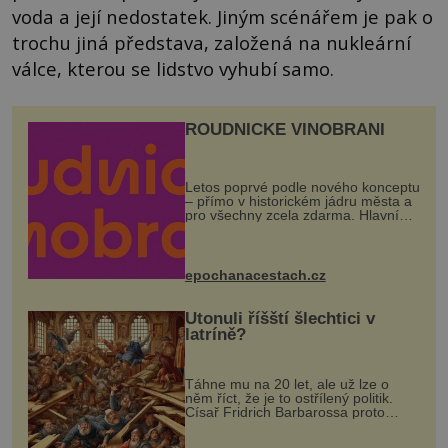
voda a její nedostatek. Jiným scénářem je pak o
trochu jiná představa, založená na nukleární
válce, kterou se lidstvo vyhubí samo.
ROUDNICKÉ VINOBRANÍ
Letos poprvé podle nového konceptu
– přímo v historickém jádru města a
pro všechny zcela zdarma. Hlavní
program se odehraje na Karlově a
Husově náměstí. Návštěvníci se
mohou těšit na víno, burčák, pes...
epochanacestach.cz
Utonuli říšští šlechtici v
latríně?
Táhne mu na 20 let, ale už lze o
něm říct, že je to ostřílený politik.
Císař Fridrich Barbarossa proto
posílá svého syna a dědice Jindřicha
VI. do Erfurtu, aby se stal