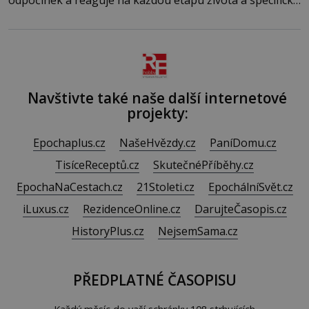
odpočinek a reaguje na každou etapu života a specifické
potřeby dítěte. Pro nejmenší je klíčová jednoduchost,
měkkost a bezpečí, proto by pokoj miminka měl působit
především klidně a útulně. Předškolní věk je
Navštivte také naše další internetové
projekty:
Epochaplus.cz
NašeHvězdy.cz
PaníDomu.cz
TisíceReceptů.cz
SkutečnéPříběhy.cz
EpochaNaCestach.cz
21Stoleti.cz
EpochálníSvět.cz
iLuxus.cz
RezidenceOnline.cz
DarujteČasopis.cz
HistoryPlus.cz
NejsemSama.cz
PŘEDPLATNÉ ČASOPISU