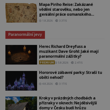
Mapa Piriho Reise: Zakázané
vědění starověku, nebo jen
geniální práce osmanského
admirála?
1.8.2026
3.3TIS
Paranormální jevy
Herec Richard Dreyfuss a
muzikant Dave Grohl: Jaké mají
paranormální zážitky?
PREMIUM
5.8.2026
2.4TIS
Hororové zábavní parky: Straší tu
oběti nehod?
4.8.2026
3.1TIS
Kroky v prázdných chodbách a
přízraky v oknech: Nejděsivější
domy v Česku budí hrůzu