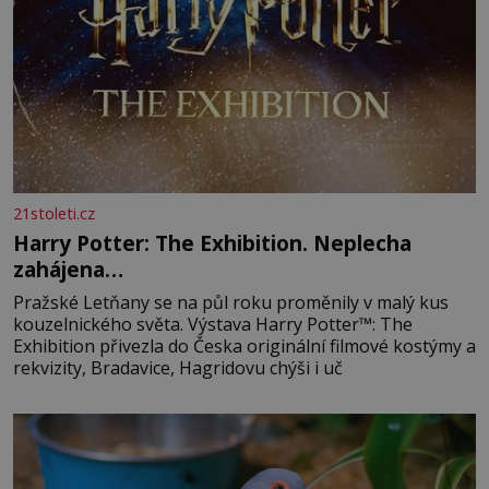
21stoleti.cz
Harry Potter: The Exhibition. Neplecha
zahájena…
Pražské Letňany se na půl roku proměnily v malý kus
kouzelnického světa. Výstava Harry Potter™: The
Exhibition přivezla do Česka originální filmové kostýmy a
rekvizity, Bradavice, Hagridovu chýši i uč