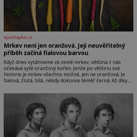
epochaplus.cz
Mrkev není jen oranžová. Její neuvěřitelný
příběh začíná fialovou barvou
Když dnes vytáhneme ze země mrkev, většina z nás
očekává sytě oranžový kořen. Jenže po většinu své
historie je mrkev všechno možné, jen ne oranžová. Je
fialová, žlutá, bílá, někdy dokonce téměř černá. Až díky
stovkám let pečlivého šlechtění se z ní stává zelenina,
bez které si českou zahradu ani nedokážeme představit.
Její příběh je