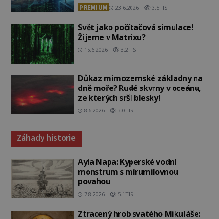
PREMIUM
23.6.2026
3.5TIS
Svět jako počítačová simulace!
Žijeme v Matrixu?
16.6.2026
3.2TIS
Důkaz mimozemské základny na
dně moře? Rudé skvrny v oceánu,
ze kterých srší blesky!
8.6.2026
3.0TIS
Záhady historie
Ayia Napa: Kyperské vodní
monstrum s mírumilovnou
povahou
7.8.2026
5.1TIS
Ztracený hrob svatého Mikuláše: