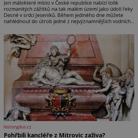
Jen málokteré místo v České republice nabízí tolik
rozmanitých zážitků na tak malém území jako údolí řeky
Desné v srdci Jeseníků. Během jediného dne můžete
nahlédnout do útrob jedné z nejvýznamnějších vodních
elektráren v Evropě, vydat se na horské hřebeny, projet
se na koloběžce a den zakončit poznáváním památek ve
Velkých Losinách nebo v termálním
historyplus.cz
Pohřbili kancléře z Mitrovic zaživa?