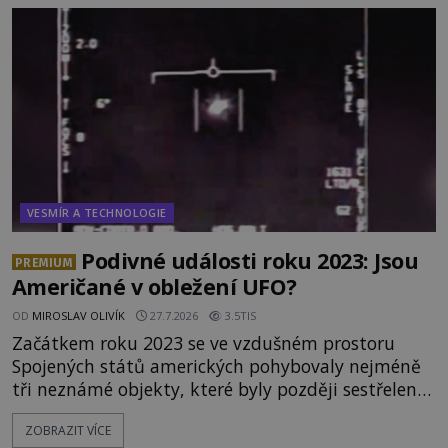
něco naprosto nečekaného. V marsovské oblasti
zvané Cydonie totiž zachytí podivný útvar
připomínající lidskou tvář. NASA (Národní úřad
VESMÍR A TECHNOLOGIE
Podivné události roku 2023: Jsou
PREMIUM
Američané v obležení UFO?
OD
MIROSLAV OLIVÍK
27.7.2026
3.5TIS
Začátkem roku 2023 se ve vzdušném prostoru
Spojených států amerických pohybovaly nejméně
tři neznámé objekty, které byly později sestřeleny.
Do dnešních dnů nebyly trosky těchto létajících
ZOBRAZIT VÍCE
těles objeveny. Je možné, že šlo o nějaké nové