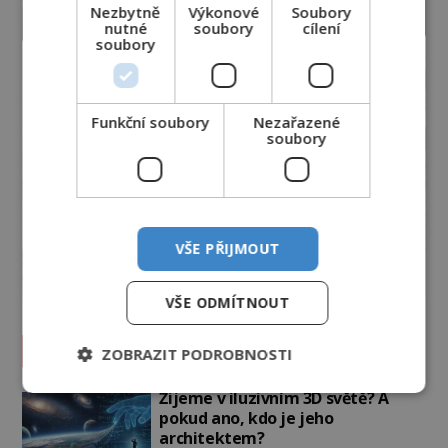
Nezbytně
Výkonové
Soubory
nutné
soubory
cílení
soubory
Funkční soubory
Nezařazené
soubory
VŠE PŘIJMOUT
VŠE ODMÍTNOUT
Vesmír a technologie
ZOBRAZIT PODROBNOSTI
Žijeme v iluzivním 3D světě? A
pokud ano, kdo je jeho
architektem?