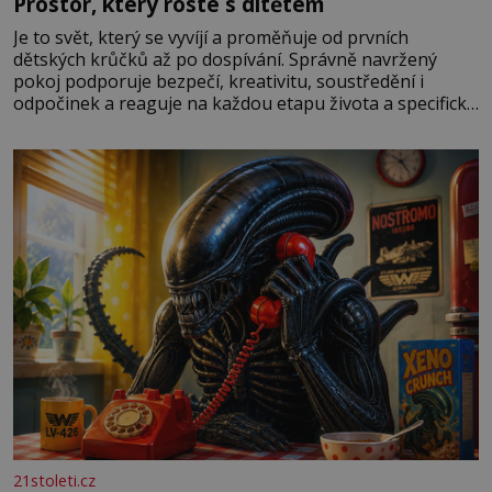
Prostor, který roste s dítětem
Je to svět, který se vyvíjí a proměňuje od prvních
dětských krůčků až po dospívání. Správně navržený
pokoj podporuje bezpečí, kreativitu, soustředění i
odpočinek a reaguje na každou etapu života a specifické
potřeby dítěte. Pro nejmenší je klíčová jednoduchost,
měkkost a bezpečí, proto by pokoj miminka měl působit
především klidně a útulně. Předškolní věk je
21stoleti.cz