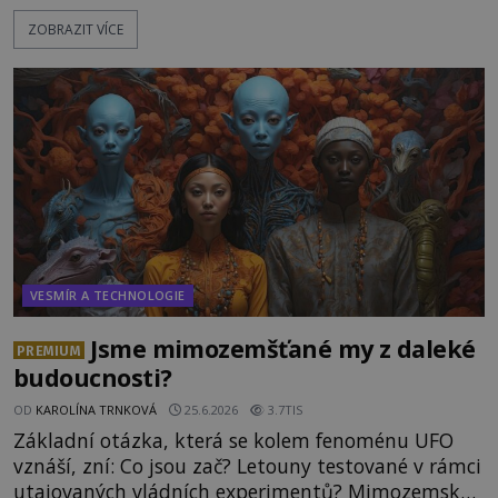
peruánském městečku Andahuaylillas nedaleko
ZOBRAZIT VÍCE
legendárního Cuzca pomalu sestupuje z posvátné
hory Apu a přemýšlí, jak s touto zprávou naloží.
Právě nalezl ostatky dvou mimozemšťanů! Vědci
nad nálezem kroutí hlavou. Už na
VESMÍR A TECHNOLOGIE
Jsme mimozemšťané my z daleké
PREMIUM
budoucnosti?
OD
KAROLÍNA TRNKOVÁ
25.6.2026
3.7TIS
Základní otázka, která se kolem fenoménu UFO
vznáší, zní: Co jsou zač? Letouny testované v rámci
utajovaných vládních experimentů? Mimozemské