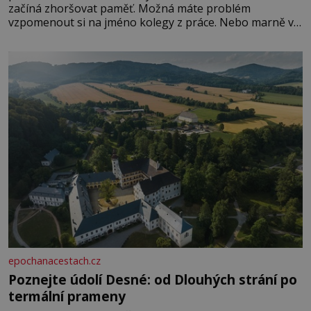
začíná zhoršovat paměť. Možná máte problém
vzpomenout si na jméno kolegy z práce. Nebo marně v
paměti lovíte název knížky, kterou jste nedávno přečetli.
Je to opravdu tak, s věkem jako kdyby se paměť
rozhodla stávkovat. Cvičte
epochanacestach.cz
Poznejte údolí Desné: od Dlouhých strání po
termální prameny