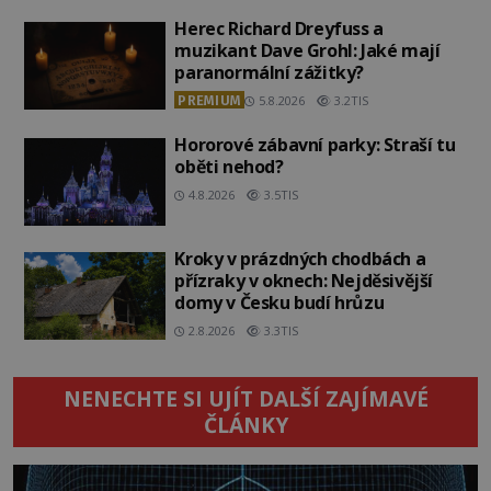
Herec Richard Dreyfuss a
muzikant Dave Grohl: Jaké mají
paranormální zážitky?
PREMIUM
5.8.2026
3.2TIS
Hororové zábavní parky: Straší tu
oběti nehod?
4.8.2026
3.5TIS
Kroky v prázdných chodbách a
přízraky v oknech: Nejděsivější
domy v Česku budí hrůzu
2.8.2026
3.3TIS
NENECHTE SI UJÍT DALŠÍ ZAJÍMAVÉ
ČLÁNKY