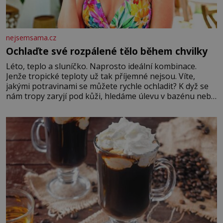
nejsemsama.cz
Ochlaďte své rozpálené tělo během chvilky
Léto, teplo a sluníčko. Naprosto ideální kombinace.
Jenže tropické teploty už tak příjemné nejsou. Víte,
jakými potravinami se můžete rychle ochladit? K dyž se
nám tropy zaryjí pod kůži, hledáme úlevu v bazénu nebo
pomocí klimatizace. Jenže ne vždycky můžeme být v jejich
blízkosti. Nemusíte však zoufat. Pokud budete mít
promyšlený jídelníček, žadné pařáky si na vás