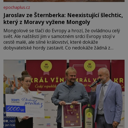
epochaplus.cz
Jaroslav ze Šternberka: Neexistující šlechtic,
který z Moravy vyžene Mongoly
Mongolové se tlačí do Evropy a hrozí, že ovládnou celý
svět. Ale naštěstí jim v samotném srdci Evropy stojí v
cestě malé, ale silné království, které dokáže
dobyvatelské hordy zastavit. Co nedokáže žádná z
asijských říší, co nedokážou Němci – to dokáže český
král. Nebo že by ne? Mongolové od roku 1223 postupují
podél Kaspického a Azovského moře,