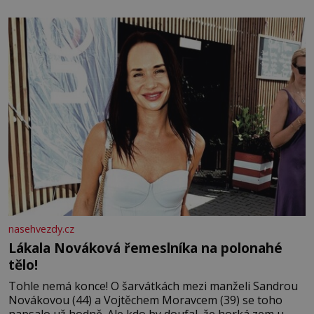
bezvýznamná. Teprve když se spojí s dalšími desítkami
tisíc příslušnic svého včelstva, vznikne jeden z
nejdokonalejších organismů
nasehvezdy.cz
Lákala Nováková řemeslníka na polonahé
tělo!
Tohle nemá konce! O šarvátkách mezi manželi Sandrou
Novákovou (44) a Vojtěchem Moravcem (39) se toho
napsalo už hodně. Ale kdo by doufal, že horká zem u