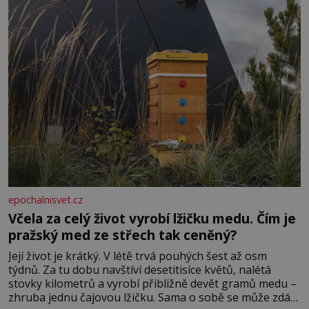
epochalnisvet.cz
Včela za celý život vyrobí lžičku medu. Čím je
pražský med ze střech tak ceněný?
Její život je krátký. V létě trvá pouhých šest až osm
týdnů. Za tu dobu navštíví desetitisíce květů, nalétá
stovky kilometrů a vyrobí přibližně devět gramů medu –
zhruba jednu čajovou lžičku. Sama o sobě se může zdát