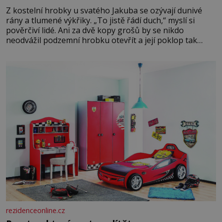
Z kostelní hrobky u svatého Jakuba se ozývají dunivé
rány a tlumené výkřiky. „To jistě řádí duch,“ myslí si
pověrčiví lidé. Ani za dvě kopy grošů by se nikdo
neodvážil podzemní hrobku otevřít a její poklop tak
raději jen skrápí svěcenou vodou. Za několik dní divné
burácení skutečně ustane. Když o mnoho let později
hrobku
rezidenceonline.cz