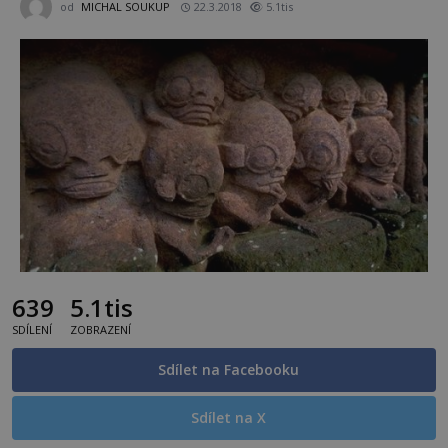
od
MICHAL SOUKUP
22.3.2018
5.1tis
639
5.1tis
SDÍLENÍ
ZOBRAZENÍ
Sdílet na Facebooku
Sdílet na X