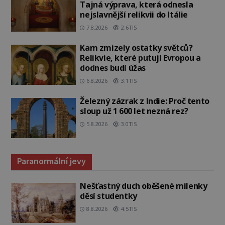
Tajná výprava, která odnesla
nejslavnější relikvii do Itálie
7.8.2026
2.6TIS
Kam zmizely ostatky světců?
Relikvie, které putují Evropou a
dodnes budí úžas
6.8.2026
3.1TIS
Železný zázrak z Indie: Proč tento
sloup už 1 600 let nezná rez?
5.8.2026
3.0TIS
Paranormální jevy
Nešťastný duch oběšené milenky
děsí studentky
8.8.2026
4.5TIS