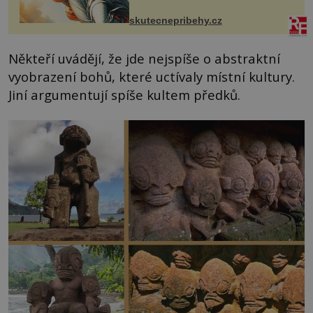
chaloupku, takový domek na severu
Čech, kde jsme si naplánova...
skutecnepribehy.cz
Někteří uvádějí, že jde nejspíše o abstraktní
vyobrazení bohů, které uctívaly místní kultury.
Jiní argumentují spíše kultem předků.