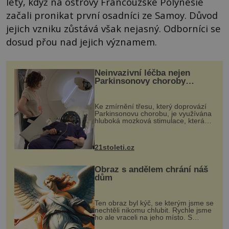
lety, když na ostrovy Francouzské Polynésie
začali pronikat první osadníci ze Samoy. Důvod
jejich vzniku zůstává však nejasný. Odborníci se
dosud přou nad jejich významem.
Neinvazivní léčba nejen
Parkinsonovy choroby
pomocí ultrazvukové
„helmy“
Ke zmírnění třesu, který doprovází
Parkinsonovu chorobu, je využívána
hluboká mozková stimulace, která
však vyžaduje vysoce invazivní
zákrok. Ultrazvuk zase není vhodný
k dostatečně přesnému zacílení ...
21stoleti.cz
Obraz s andělem chrání náš
dům
Ten obraz byl kýč, se kterým jsme se
nechtěli nikomu chlubit. Rychle jsme
ho ale vraceli na jeho místo. S
manželem Vaškem jsme si pořídili