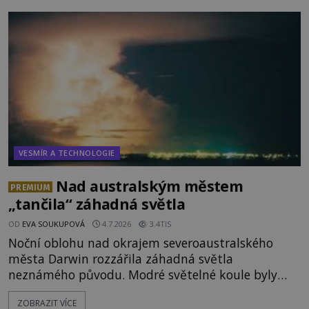
armádní výzkumné technologie? Nebo snad byly
mimozemského původu? Dne 4. února roku 2023
vydává
VESMÍR A TECHNOLOGIE
Nad australským městem
PREMIUM
„tančila“ záhadná světla
OD
EVA SOUKUPOVÁ
4.7.2026
3.4TIS
Noční oblohu nad okrajem severoaustralského
města Darwin rozzářila záhadná světla
neznámého původu. Modré světelné koule byly
viditelné nejméně dvacet minut, během nichž se
ZOBRAZIT VÍCE
opakovaně objevovaly a zase mizely. Svědek, který