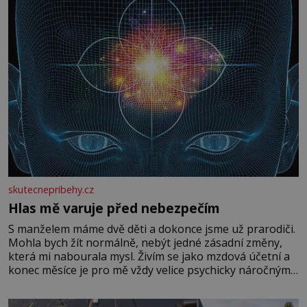
skutecnepribehy.cz
Hlas mě varuje před nebezpečím
S manželem máme dvě děti a dokonce jsme už prarodiči.
Mohla bych žít normálně, nebýt jedné zásadní změny,
která mi nabourala mysl. Živím se jako mzdová účetní a
konec měsíce je pro mě vždy velice psychicky náročným
obdobím. Od té chvíle, co máme vnoučata, mi dcera čím
dál častěji volá o pomoc, co se hlídání týče. Dalo by se