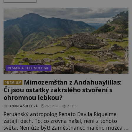
úkaz zachytil na mobilní telefon, se domnívá, že
mohlo jít o návštěvu ze světa duchů. Záhadný
záznam okamžitě rozpoutal deb
VESMÍR A TECHNOLOGIE
Mimozemšťan z Andahuaylillas:
PREMIUM
Čí jsou ostatky zakrslého stvoření s
ohromnou lebkou?
OD
ANDREA ŠULCOVÁ
26.6.2026
2.9TIS
Peruánský antropolog Renato Davila Riquelme
zatajil dech. To, co zrovna našel, není z tohoto
světa. Nemůže být! Zaměstnanec malého muzea v