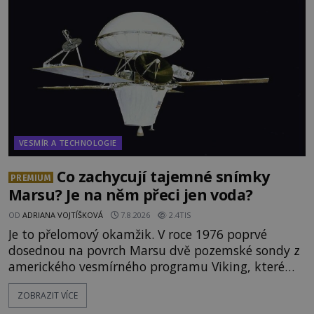
VESMÍR A TECHNOLOGIE
Co zachycují tajemné snímky
PREMIUM
Marsu? Je na něm přeci jen voda?
OD
ADRIANA VOJTÍŠKOVÁ
7.8.2026
2.4TIS
Je to přelomový okamžik. V roce 1976 poprvé
dosednou na povrch Marsu dvě pozemské sondy z
amerického vesmírného programu Viking, které
jsou schopny pořídit fotografie záhadami
ZOBRAZIT VÍCE
opředené rudé planety. Viking 1 zde zaznamená