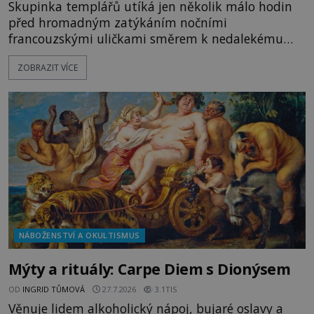
Skupinka templářů utíká jen několik málo hodin
před hromadným zatýkáním nočními
francouzskými uličkami směrem k nedalekému
přístavu. Jeden z nich má přes ramena ranec s
ZOBRAZIT VÍCE
tajemným obsahem. Kapitán lodi už na ně čeká.
„Dejte to do podpalubí a připravte se. Za chvíli
vyplouváme,“ sdělí jim. „Kam máme namířeno,
kapitáne?“ zeptá se ho jeden z templářů. „Do Sk
NÁBOŽENSTVÍ A OKULTISMUS
Mýty a rituály: Carpe Diem s Dionýsem
OD
INGRID TŮMOVÁ
27.7.2026
3.1TIS
Věnuje lidem alkoholický nápoj, bujaré oslavy a