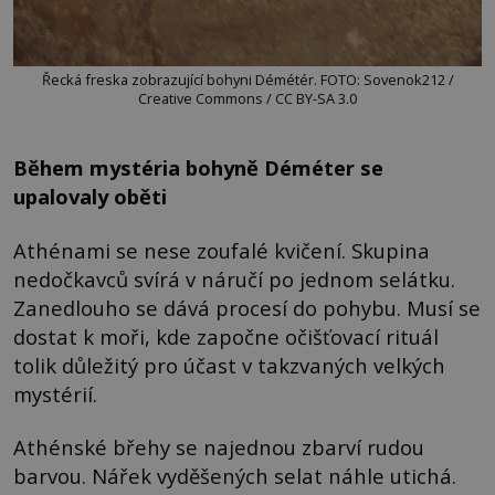
Řecká freska zobrazující bohyni Démétér. FOTO: Sovenok212 /
Creative Commons / CC BY-SA 3.0
Během mystéria bohyně Déméter se
upalovaly oběti
Athénami se nese zoufalé kvičení. Skupina
nedočkavců svírá v náručí po jednom selátku.
Zanedlouho se dává procesí do pohybu. Musí se
dostat k moři, kde započne očišťovací rituál
tolik důležitý pro účast v takzvaných velkých
mystérií.
Athénské břehy se najednou zbarví rudou
barvou. Nářek vyděšených selat náhle utichá.