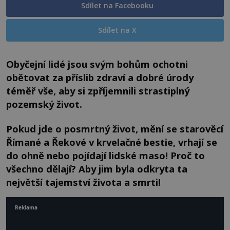
Sdílet na Facebooku
Sdílet na X
Obyčejní lidé jsou svým bohům ochotni
obětovat za příslib zdraví a dobré úrody
téměř vše, aby si zpříjemnili strastiplný
pozemský život.
Pokud jde o posmrtný život, mění se starověcí
Římané a Řekové v krvelačné bestie, vrhají se
do ohně nebo pojídají lidské maso! Proč to
všechno dělají? Aby jim byla odkryta ta
největší tajemství života a smrti!
Reklama