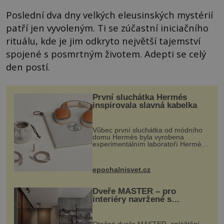
Poslední dva dny velkých eleusinských mystérií
patří jen vyvoleným. Ti se zúčastní iniciačního
rituálu, kde je jim odkryto největší tajemství
spojené s posmrtným životem. Adepti se celý
den postí.
První sluchátka Hermés
inspirovala slavná kabelka
Vůbec první sluchátka od módního
domu Hermès byla vyrobena
experimentálním laboratoří Hermès
Ateliers Horizons. Elegantní gadget
si vyžádal dva roky vývoje a chlubí
se ručně šitou hovězí kůží a
epochalnisvet.cz
kovový...
Dveře MASTER – pro
interiéry navržené s
rozumem i vášní!