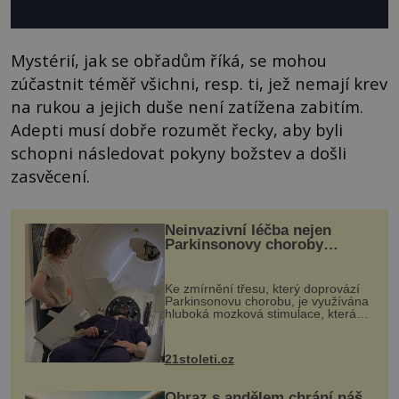
Mystérií, jak se obřadům říká, se mohou
zúčastnit téměř všichni, resp. ti, jež nemají krev
na rukou a jejich duše není zatížena zabitím.
Adepti musí dobře rozumět řecky, aby byli
schopni následovat pokyny božstev a došli
zasvěcení.
Neinvazivní léčba nejen
Parkinsonovy choroby
pomocí ultrazvukové
„helmy“
Ke zmírnění třesu, který doprovází
Parkinsonovu chorobu, je využívána
hluboká mozková stimulace, která
však vyžaduje vysoce invazivní
zákrok. Ultrazvuk zase není vhodný
k dostatečně přesnému zacílení ...
21stoleti.cz
Obraz s andělem chrání náš