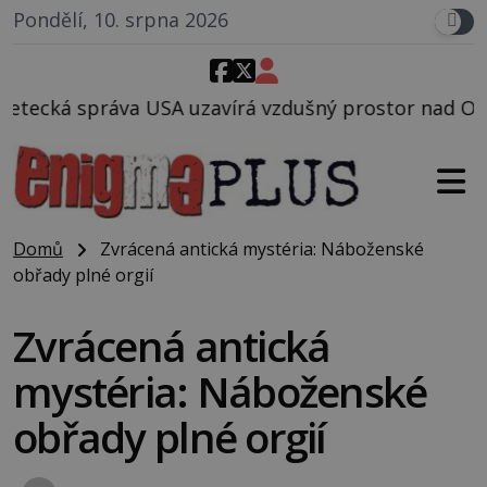
Pondělí, 10. srpna 2026
zavírá vzdušný prostor nad Oblastí 51, mohlo to sou
Domů
Zvrácená antická mystéria: Náboženské
obřady plné orgií
Zvrácená antická
mystéria: Náboženské
obřady plné orgií