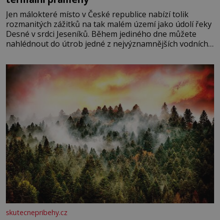
Jen málokteré místo v České republice nabízí tolik
rozmanitých zážitků na tak malém území jako údolí řeky
Desné v srdci Jeseníků. Během jediného dne můžete
nahlédnout do útrob jedné z nejvýznamnějších vodních
elektráren v Evropě, vydat se na horské hřebeny, projet
se na koloběžce a den zakončit poznáváním památek ve
Velkých Losinách nebo v termálním
skutecnepribehy.cz