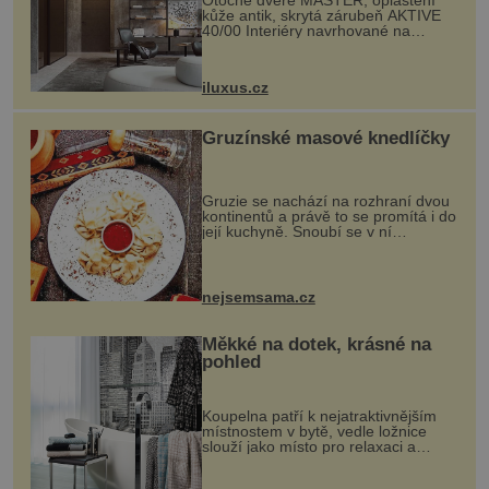
Otočné dveře MASTER, opláštění
kůže antik, skrytá zárubeň AKTIVE
40/00 Interiéry navrhované na
zakázku často vyžadují atypické
rozměry nejen nábytku, ale i
otvorových prvků. Technické zázemí
iluxus.cz
dnes umož...
Gruzínské masové knedlíčky
Gruzie se nachází na rozhraní dvou
kontinentů a právě to se promítá i do
její kuchyně. Snoubí se v ní
evropské a asijské chutě a díky tomu
vznikají rozmanité a chuťově bohaté
pokrmy, které rozhodně st...
nejsemsama.cz
Měkké na dotek, krásné na
pohled
Koupelna patří k nejatraktivnějším
místnostem v bytě, vedle ložnice
slouží jako místo pro relaxaci a
odpočinek. Koupelnový textil –
ručníky, osušky a koberečky –