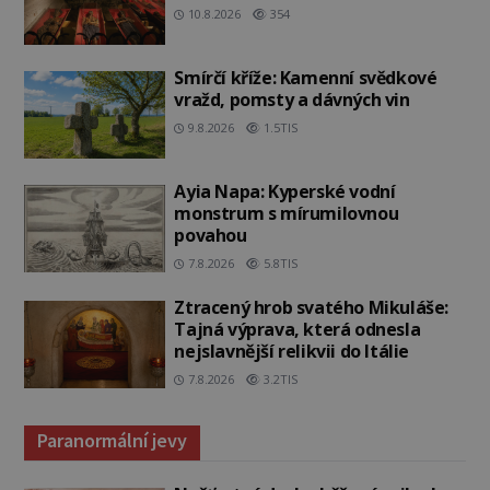
10.8.2026
354
Smírčí kříže: Kamenní svědkové
vražd, pomsty a dávných vin
9.8.2026
1.5TIS
Ayia Napa: Kyperské vodní
monstrum s mírumilovnou
povahou
7.8.2026
5.8TIS
Ztracený hrob svatého Mikuláše:
Tajná výprava, která odnesla
nejslavnější relikvii do Itálie
7.8.2026
3.2TIS
Paranormální jevy