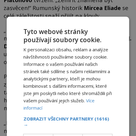
zasvěcen!“ Rumunský historik
Mircea Eliade
se
celé záležitosti snaží přijít na kloub:
„Nejdůležitější část spočívala ve smrti a
Tyto webové stránky
mystickém vzkříšení zasvěcence.“ Spisovatel
J. J.
používají soubory cookie.
Duffack
se domnívá, že během rituálů byli
K personalizaci obsahu, reklam a analýze
upalováni lidé, zřejmě zločinci s tím, že díky
návštěvnosti používáme soubory cookie.
obětem dosáhli zasvěcení nesmrtelnosti.
Informace o vašem používání našich
stránek také sdílíme s našimi reklamními a
Při podivných obřadech se jim navíc údajně
analytickými partnery, kteří je mohou
zjevuje sama bohyně Démétér a prozrazuje
kombinovat s dalšími informacemi, které
tajemství života! Trpěli snad zasvěcení
jste jim poskytli nebo které shromáždili při
hromadnými halucinacemi? Klíčem k záhadě
vašem používání jejich služeb.
Více
může být nápoj kykeón.
informací
ZOBRAZIT VŠECHNY PARTNERY
(1616)
„Nápoj mohl být nakažen jistou paličkovicí
→
nachovou, jedovatou houbou, která obsahuje