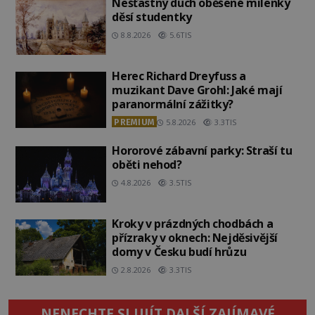
Nešťastný duch oběšené milenky
děsí studentky
8.8.2026
5.6TIS
Herec Richard Dreyfuss a
muzikant Dave Grohl: Jaké mají
paranormální zážitky?
PREMIUM
5.8.2026
3.3TIS
Hororové zábavní parky: Straší tu
oběti nehod?
4.8.2026
3.5TIS
Kroky v prázdných chodbách a
přízraky v oknech: Nejděsivější
domy v Česku budí hrůzu
2.8.2026
3.3TIS
NENECHTE SI UJÍT DALŠÍ ZAJÍMAVÉ