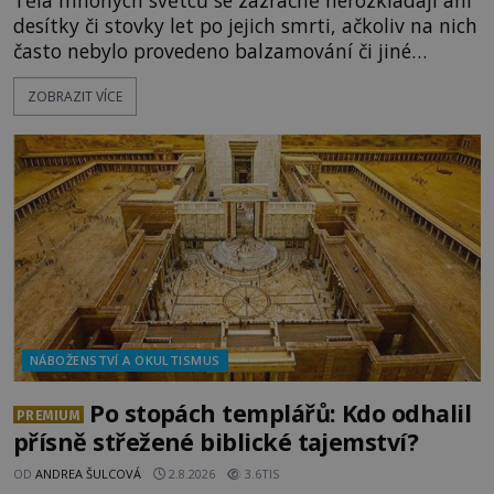
desítky či stovky let po jejich smrti, ačkoliv na nich
často nebylo provedeno balzamování či jiné
pokusy o konzervaci. Neporušené ostatky bývají
ZOBRAZIT VÍCE
považovány za důkaz svatosti zemřelých. Jaké
tajemné síly těla významných náboženských
osobností ochraňují? Na hřbitově u kláštera
Milosrdných
NÁBOŽENSTVÍ A OKULTISMUS
Po stopách templářů: Kdo odhalil
PREMIUM
přísně střežené biblické tajemství?
OD
ANDREA ŠULCOVÁ
2.8.2026
3.6TIS