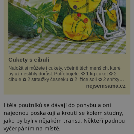
Cukety s cibulí
Naložit si můžete i cukety, včetně těch menších, které
by už nestihly dorůst. Potřebujete: ✿ 1 kg cuket ✿ 2
cibule ✿ 2 stroužky česneku ✿ 2 lžíce soli ✿ 2 snítky
kopru ✿ hrst petrželky Nálev: ✿ 400 m...
nejsemsama.cz
I těla poutníků se dávají do pohybu a oni
najednou poskakují a kroutí se kolem studny,
jako by byli v nějakém transu. Někteří padnou
vyčerpáním na místě.