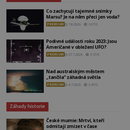
Co zachycují tajemné snímky
Marsu? Je na něm přeci jen voda?
PREMIUM
7.8.2026
3.0TIS
Podivné události roku 2023: Jsou
Američané v obležení UFO?
PREMIUM
27.7.2026
3.5TIS
Nad australským městem
„tančila“ záhadná světla
PREMIUM
4.7.2026
3.4TIS
Záhady historie
České mumie: Mrtví, kteří
odmítají zmizet v čase