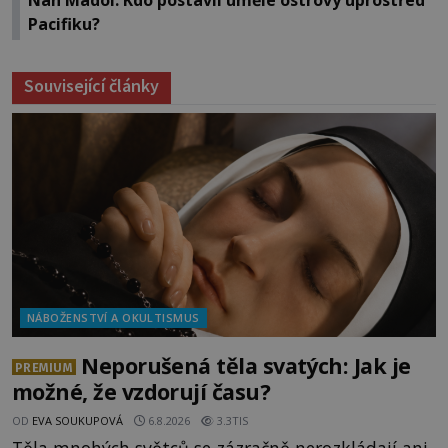
Pacifiku?
Související články
NÁBOŽENSTVÍ A OKULTISMUS
Neporušená těla svatých: Jak je
PREMIUM
možné, že vzdorují času?
OD
EVA SOUKUPOVÁ
6.8.2026
3.3TIS
Těla mnohých světců se zázračně nerozkládají ani