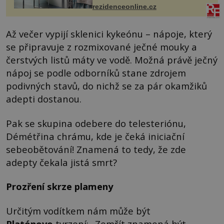
mohou jako mávnutím kouzelného
rezidenceonline.cz
proutku...
Až večer vypijí sklenici kykeónu – nápoje, který
se připravuje z rozmixované ječné mouky a
čerstvých listů máty ve vodě. Možná právě ječný
nápoj se podle odborníků stane zdrojem
podivných stavů, do nichž se za pár okamžiků
adepti dostanou.
Pak se skupina odebere do telesteriónu,
Démétřina chrámu, kde je čeká iniciační
sebeobětování! Znamená to tedy, že zde
adepty čekala jistá smrt?
Prozření skrze plameny
Určitým vodítkem nám může být
Platónovo
tvrzení: „Zemřít znamená být