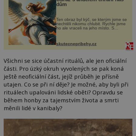
dům
Ten obraz byl kýč, se kterým jsme se
nechtěli nikomu chlubit. Rychle jsme
ho ale vraceli na jeho místo. S
manželem Vaškem jsme si pořídili
chaloupku, takový domek na severu
Čech, kde jsme si naplánova...
skutecnepribehy.cz
Všichni se sice účastní rituálů, ale jen oficiální
části. Pro úzký okruh vyvolených se pak koná
ještě neoficiální část, jejíž průběh je přísně
utajen. Co se při ní děje? Je možné, aby byli při
rituálech upalováni lidské oběti? Opravdu se
během honby za tajemstvím života a smrti
měnili lidé v kanibaly?