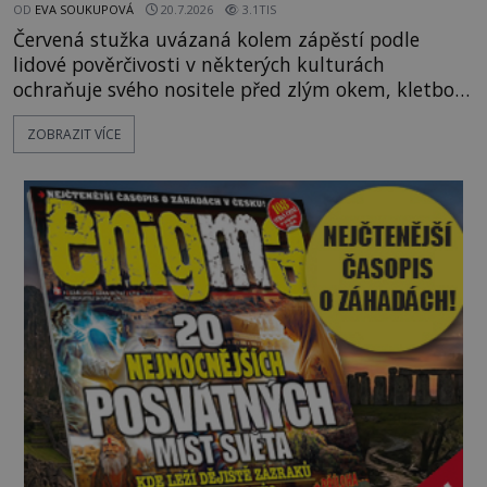
OD
EVA SOUKUPOVÁ
20.7.2026
3.1TIS
Červená stužka uvázaná kolem zápěstí podle
lidové pověrčivosti v některých kulturách
ochraňuje svého nositele před zlým okem, kletbou,
která může přivodit neštěstí či nemoc. S tímto
ZOBRAZIT VÍCE
nenápadným symbolem magické ochrany lze
občas spatřit i různé celebrity včetně Madonny
nebo Leonarda DiCapria. Na Blízkém východě a v
židovských komunitách po celém světě, je