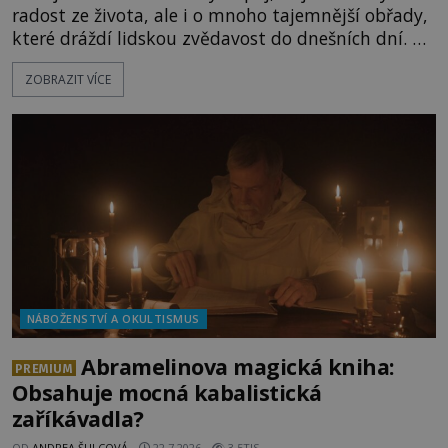
radost ze života, ale i o mnoho tajemnější obřady,
které dráždí lidskou zvědavost do dnešních dní. Co
doopravdy představuje bůh, jemuž Římané říkají
ZOBRAZIT VÍCE
Bakchus? Mytologický příběh řeckého boha
Dionýsa není zrovna idylická pohádka. Bůh Zeus jej
zplodí se svou milenkou Semelou, což Diova žena
Héra nemůže nechat b
NÁBOŽENSTVÍ A OKULTISMUS
Abramelinova magická kniha:
PREMIUM
Obsahuje mocná kabalistická
zaříkávadla?
OD
ANDREA ŠULCOVÁ
22.7.2026
3.5TIS