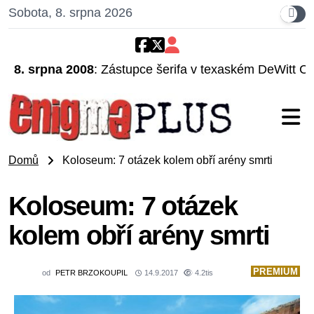
Sobota, 8. srpna 2026
8. srpna 2008
: Zástupce šerifa v texaském DeWitt Co
Domů
Koloseum: 7 otázek kolem obří arény smrti
Koloseum: 7 otázek
kolem obří arény smrti
PREMIUM
od
PETR BRZOKOUPIL
14.9.2017
4.2tis