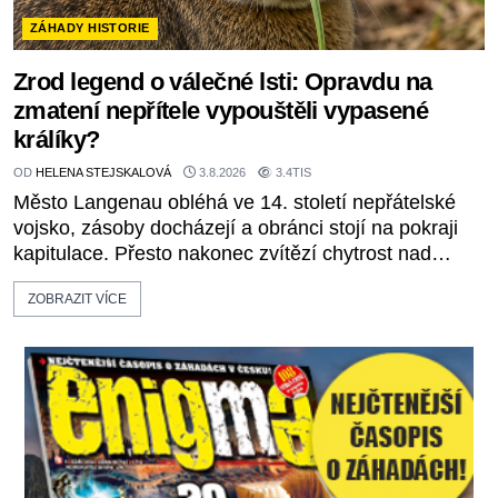
ZÁHADY HISTORIE
Zrod legend o válečné lsti: Opravdu na
zmatení nepřítele vypouštěli vypasené
králíky?
OD
HELENA STEJSKALOVÁ
3.8.2026
3.4TIS
Město Langenau obléhá ve 14. století nepřátelské
vojsko, zásoby docházejí a obránci stojí na pokraji
kapitulace. Přesto nakonec zvítězí chytrost nad
hrubou silou. Podle staré německé legendy vypustí
ZOBRAZIT VÍCE
obyvatelé za hradby dobře živeného králíka, aby
nepřítele přesvědčili, že uvnitř města je jídla stále
dost. Čas pracuje pro obléhatele. Ve městě ubývají
zásoby a každý den znamená další porci strádá