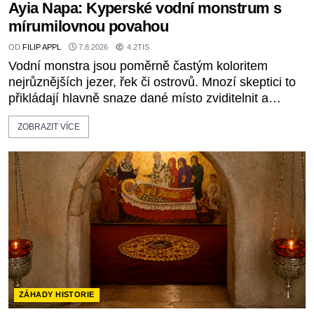
Ayia Napa: Kyperské vodní monstrum s
mírumilovnou povahou
OD
FILIP APPL
7.8.2026
4.2TIS
Vodní monstra jsou poměrně častým koloritem
nejrůznějších jezer, řek či ostrovů. Mnozí skeptici to
přikládají hlavně snaze dané místo zviditelnit a
přitáhnout k němu pozornost záhadám nakloněných
ZOBRAZIT VÍCE
turistů. Je to také případ kyperského tvora jménem
Ayia Napa? Nebo se může za legendami o něm
ukrývat nějaký pravdivý základ? V blízkosti Mysu
Greco, jak se přez
ZÁHADY HISTORIE