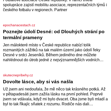
hlučnost. Holoubek diamantový komunikuje téměř
neslyšitelným pípáním, je roztomilý a hodí se i pro chovatele
začátečníky. Jedná se o nenáročného klidného ptáčka,
který většinu dne jen posedává. Hodně času tráví na zemi,
kde sbírá zbytky semínek Jeho domovinou je prakticky celá
Austrálie s výjimkou pobřežní oblasti.
iluxus.cz
Ford dává český fotbal do pohybu. Stává se
novým partnerem FAČR
Značka Ford se od srpna 2026 stává novým partnerem
Fotbalové asociace České republiky. V rámci tříleté
spolupráce zajistí mobilitu asociace, reprezentačních týmů i
českého fotbalu v regionech. Partner
epochanacestach.cz
Poznejte údolí Desné: od Dlouhých strání po