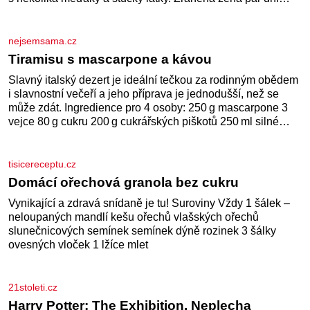
historyplus.cz
Lapka Grasel si na panstvo netroufl?
Strhne ji z postele, sváže ji a krutě zbije. „Kde jsou peníze?“
naléhá Grasel na starou švadlenku. Když mu to neprozradí
– ostatně ani nemůže, protože žádné nemá, spokojí se lupič
s několika měďáky a štůčky látky. Zraněná žena pár dní
nato umírá. Je to muž nebývale krutý. Jeho činy budí hrůzu
ještě dlouho po jeho smrti
nejsemsama.cz
Tiramisu s mascarpone a kávou
Slavný italský dezert je ideální tečkou za rodinným obědem
i slavnostní večeří a jeho příprava je jednodušší, než se
může zdát. Ingredience pro 4 osoby: 250 g mascarpone 3
vejce 80 g cukru 200 g cukrářských piškotů 250 ml silné
kávy 2 lžíce amaretta kakao na posypání Postup: Oddělte
žloutky od bílků. Žloutky vyšlehejte s cukrem do světlé pěny
a postupně do nich vmíchejte mascarpone, aby vznikl
hladký
tisicereceptu.cz
Domácí ořechová granola bez cukru