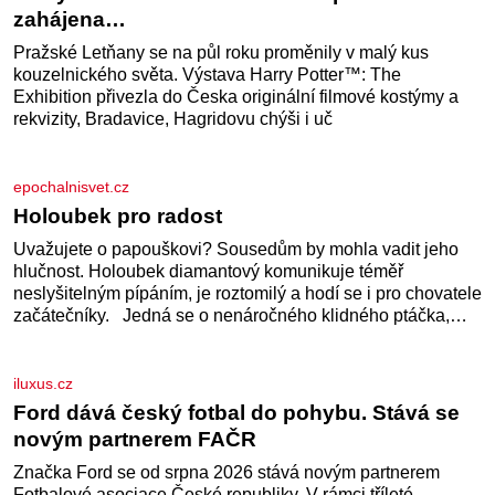
Vynikající a zdravá snídaně je tu! Suroviny Vždy 1 šálek –
neloupaných mandlí kešu ořechů vlašských ořechů
slunečnicových semínek semínek dýně rozinek 3 šálky
ovesných vloček 1 lžíce mlet
21stoleti.cz
Harry Potter: The Exhibition. Neplecha
zahájena…
Pražské Letňany se na půl roku proměnily v malý kus
kouzelnického světa. Výstava Harry Potter™: The
Exhibition přivezla do Česka originální filmové kostýmy a
rekvizity, Bradavice, Hagridovu chýši i uč
epochalnisvet.cz
Holoubek pro radost
Uvažujete o papouškovi? Sousedům by mohla vadit jeho