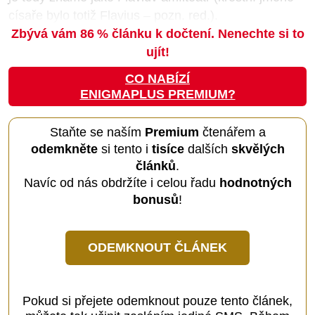
císaře bylo totiž Flavius – pozn. red.).
Zbývá vám 86
%
článku k dočtení. Nenechte si to
ujít!
CO NABÍZÍ
ENIGMAPLUS PREMIUM?
Staňte se naším
Premium
čtenářem a
odemkněte
si tento i
tisíce
dalších
skvělých
článků
.
Navíc od nás obdržíte i celou řadu
hodnotných
bonusů
!
ODEMKNOUT ČLÁNEK
Pokud si přejete odemknout pouze tento článek,