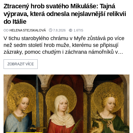
Ztracený hrob svatého Mikuláše: Tajná
výprava, která odnesla nejslavnější relikvii
do Itálie
OD
HELENA STEJSKALOVÁ
7.8.2026
1.6TIS
V tichu starobylého chrámu v Myře zůstává po více
než sedm století hrob muže, kterému se připisují
zázraky, pomoc chudým i záchrana námořníků v
bouřích. Pak ale přichází rok 1087 a klidné místo se
ZOBRAZIT VÍCE
mění v dějiště podivné noční výpravy. Skupina
italských námořníků otevírá hrob svatého Mikuláše a
odváží jeho ostatky přes moře do Bari. Je to zbožná
záchrana před nebezpečím, nebo promyšlená
krádež,