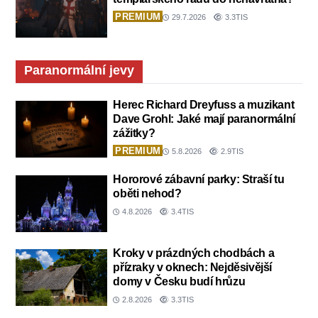
PREMIUM
29.7.2026
3.3TIS
Paranormální jevy
Herec Richard Dreyfuss a muzikant
Dave Grohl: Jaké mají paranormální
zážitky?
PREMIUM
5.8.2026
2.9TIS
Hororové zábavní parky: Straší tu
oběti nehod?
4.8.2026
3.4TIS
Kroky v prázdných chodbách a
přízraky v oknech: Nejděsivější
domy v Česku budí hrůzu
2.8.2026
3.3TIS