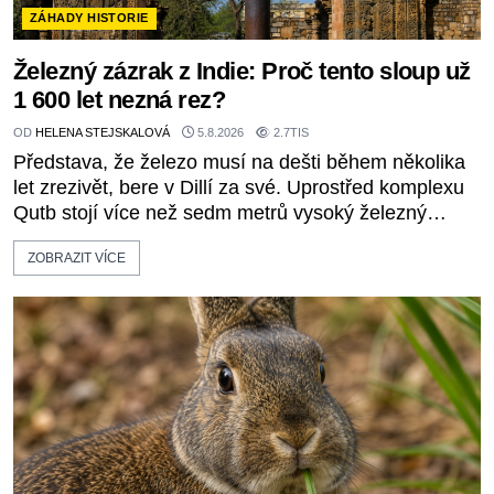
ZÁHADY HISTORIE
Železný zázrak z Indie: Proč tento sloup už
1 600 let nezná rez?
OD
HELENA STEJSKALOVÁ
5.8.2026
2.7TIS
Představa, že železo musí na dešti během několika
let zrezivět, bere v Dillí za své. Uprostřed komplexu
Qutb stojí více než sedm metrů vysoký železný
sloup, který už přibližně 1 600 let odolává počasí s
ZOBRAZIT VÍCE
jen nepatrnými stopami koroze. Jeho mimořádná
trvanlivost dlouho živí legendy o ztracených
technologiích či tajemných materiálech. Moderní
metalurgie však ukazuje, že skutečné vysvětlení je
ješt