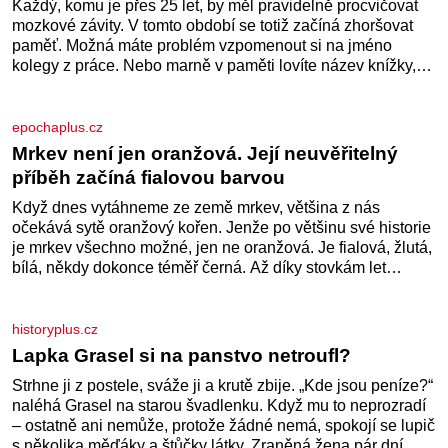
Nedovolte mozku stárnout
Každý, komu je přes 25 let, by měl pravidelně procvičovat
mozkové závity. V tomto období se totiž začíná zhoršovat
paměť. Možná máte problém vzpomenout si na jméno
kolegy z práce. Nebo marně v paměti lovíte název knížky,
kterou jste nedávno přečetli. Je to opravdu tak, s věkem
jako kdyby se paměť rozhodla stávkovat. Cvičte
epochaplus.cz
Mrkev není jen oranžová. Její neuvěřitelný
příběh začíná fialovou barvou
Když dnes vytáhneme ze země mrkev, většina z nás
očekává sytě oranžový kořen. Jenže po většinu své historie
je mrkev všechno možné, jen ne oranžová. Je fialová, žlutá,
bílá, někdy dokonce téměř černá. Až díky stovkám let
pečlivého šlechtění se z ní stává zelenina, bez které si
českou zahradu ani nedokážeme představit. Její příběh je