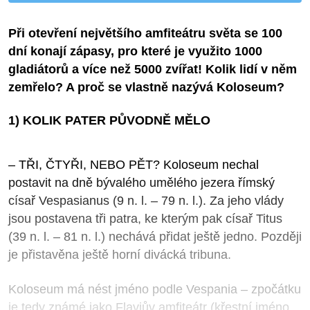
Při otevření největšího amﬁteátru světa se 100
dní konají zápasy, pro které je využito 1000
gladiátorů a více než 5000 zvířat! Kolik lidí v něm
zemřelo? A proč se vlastně nazývá Koloseum?
1) KOLIK PATER PŮVODNĚ MĚLO
– TŘI, ČTYŘI, NEBO PĚT? Koloseum nechal
postavit na dně bývalého umělého jezera římský
císař Vespasianus (9 n. l. – 79 n. l.). Za jeho vlády
jsou postavena tři patra, ke kterým pak císař Titus
(39 n. l. – 81 n. l.) nechává přidat ještě jedno. Později
je přistavěna ještě horní divácká tribuna.
Koloseum má nést jméno podle Vespania – zpočátku
je tedy známé jako Flaviův amﬁteátr (křestní jméno