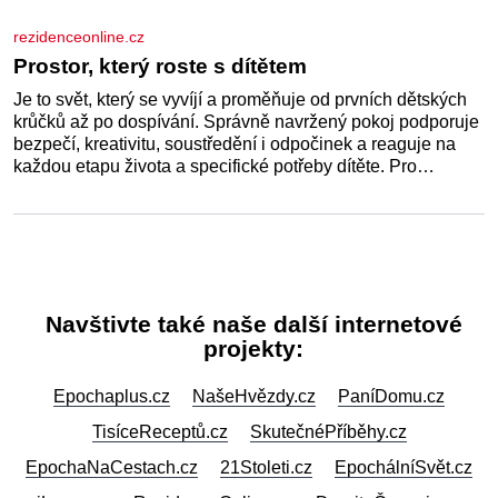
termální prameny
Jen málokteré místo v České republice nabízí tolik
rozmanitých zážitků na tak malém území jako údolí řeky
Desné v srdci Jeseníků. Během jediného dne můžete
nahlédnout do útrob jedné z nejvýznamnějších vodních
elektráren v Evropě, vydat se na horské hřebeny, projet se
na koloběžce a den zakončit poznáváním památek ve
Velkých Losinách nebo v termálním
skutecnepribehy.cz
Dovolte lásce, aby si vás našla
Už jsem ani nedoufala, že mě něco tak krásného potká. Až
v pětapadesáti jsem zažila lásku na první pohled. Poprvé
jsem se vdávala, když mi bylo dvacet. Oba jsme byli mladí a
byl to tak říkajíc sňatek z rozumu. Rodiče nás dali
dohromady, Toník byl dobře zaopatřený mladý muž.
Manželství nám oběma moc nesvědčilo, brzy jsme zjistili, že
rezidenceonline.cz
Prostor, který roste s dítětem