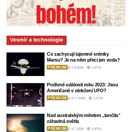
Vesmír a technologie
Co zachycují tajemné snímky
Marsu? Je na něm přeci jen voda?
PREMIUM
7.8.2026
1.5TIS
Podivné události roku 2023: Jsou
Američané v obležení UFO?
PREMIUM
27.7.2026
3.5TIS
Nad australským městem „tančila“
záhadná světla
PREMIUM
4.7.2026
3.4TIS