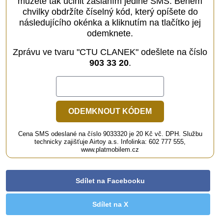
můžete tak učinit zasláním jediné SMS. Během
chvilky obdržíte číselný kód, který opíšete do
následujícího okénka a kliknutím na tlačítko jej
odemknete.
Zprávu ve tvaru "CTU CLANEK" odešlete na číslo
903 33 20
.
ODEMKNOUT KÓDEM
Cena SMS odeslané na číslo 9033320 je 20 Kč vč. DPH. Službu
technicky zajišťuje Airtoy a.s. Infolinka: 602 777 555,
www.platmobilem.cz
Sdílet na Facebooku
Sdílet na X