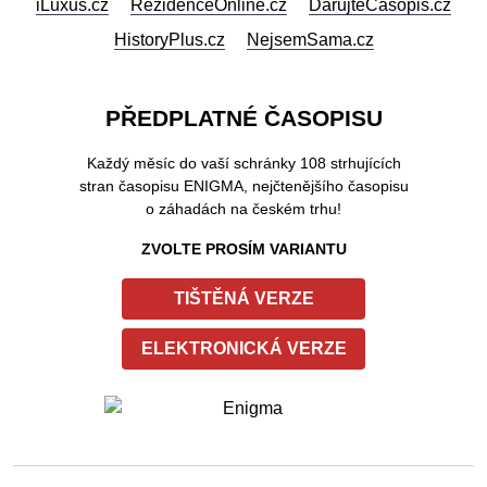
Je to svět, který se vyvíjí a proměňuje od prvních dětských
krůčků až po dospívání. Správně navržený pokoj podporuje
bezpečí, kreativitu, soustředění i odpočinek a reaguje na
každou etapu života a specifické potřeby dítěte. Pro
nejmenší je klíčová jednoduchost, měkkost a bezpečí, proto
by pokoj miminka měl působit především klidně a útulně.
Předškolní věk je
Navštivte také naše další internetové
projekty:
Epochaplus.cz
NašeHvězdy.cz
PaníDomu.cz
TisíceReceptů.cz
SkutečnéPříběhy.cz
EpochaNaCestach.cz
21Stoleti.cz
EpochálníSvět.cz
iLuxus.cz
RezidenceOnline.cz
DarujteČasopis.cz
HistoryPlus.cz
NejsemSama.cz