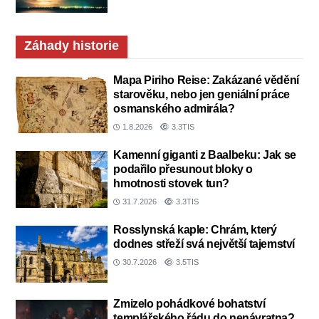
Záhady historie
Mapa Piriho Reise: Zakázané vědění
starověku, nebo jen geniální práce
osmanského admirála?
1.8.2026
3.3TIS
Kamenní giganti z Baalbeku: Jak se
podařilo přesunout bloky o
hmotnosti stovek tun?
31.7.2026
3.3TIS
Rosslynská kaple: Chrám, který
dodnes střeží svá největší tajemství
30.7.2026
3.5TIS
Zmizelo pohádkové bohatství
templářského řádu do nenávratna?