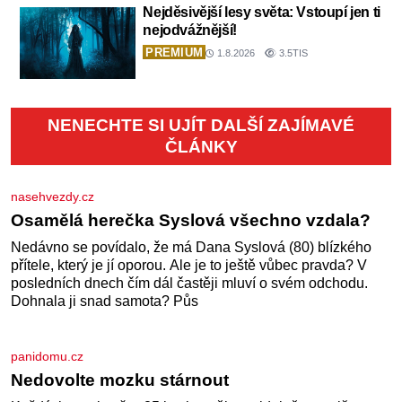
Nejděsivější lesy světa: Vstoupí jen ti
nejodvážnější!
PREMIUM
1.8.2026
3.5TIS
NENECHTE SI UJÍT DALŠÍ ZAJÍMAVÉ
ČLÁNKY
nasehvezdy.cz
Osamělá herečka Syslová všechno vzdala?
Nedávno se povídalo, že má Dana Syslová (80) blízkého
přítele, který je jí oporou. Ale je to ještě vůbec pravda? V
posledních dnech čím dál častěji mluví o svém odchodu.
Dohnala ji snad samota? Půs
panidomu.cz