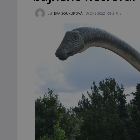
od
EVA SOUKUPOVÁ
24.8.2022
2.7tis