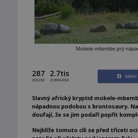
Mokele-mbembe prý nápadn
287
2.7tis
Sdíle
SDÍLENÍ
ZOBRAZENÍ
Slavný africký kryptid mokele-mbemb
nápadnou podobou s brontosaury. Na 
doufají, že se jim podaří popřít kompl
Nejblíže tomuto cíli se před třiceti oci