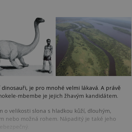
í dinosauři, je pro mnohé velmi lákavá. A právě
í mokele-mbembe je jejich žhavým kandidátem.
o velikosti slona s hladkou kůží, dlouhým,
m nebo možná rohem. Nápaditý je také jeho
nebezpečný.