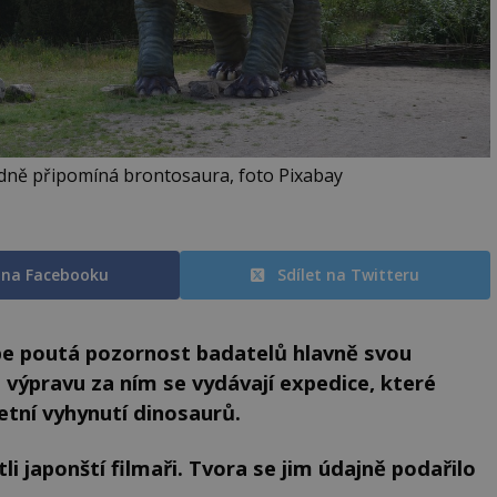
ě připomíná brontosaura, foto Pixabay
t na Facebooku
Sdílet na Twitteru
e poutá pozornost badatelů hlavně svou
výpravu za ním se vydávají expedice, které
etní vyhynutí dinosaurů.
tli japonští filmaři. Tvora se jim údajně podařilo