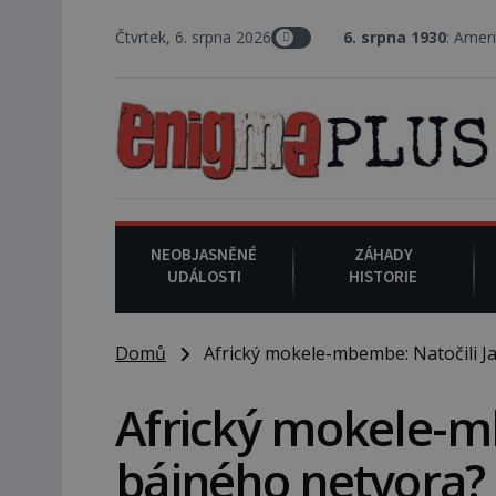
Čtvrtek, 6. srpna 2026
6. srpna 1930
: Americký vrchní soudce
NEOBJASNĚNÉ
ZÁHADY
UDÁLOSTI
HISTORIE
Domů
Africký mokele-mbembe: Natočili Ja
Africký mokele-mb
bájného netvora?