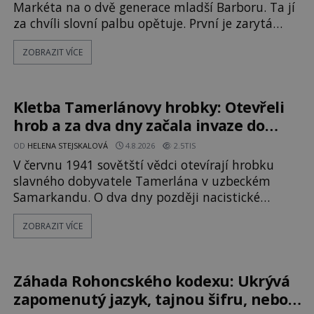
Markéta na o dvě generace mladší Barboru. Ta jí
za chvíli slovní palbu opětuje. První je zarytá
katolička, druhá přesvědčená kališnice. A každá z
ZOBRAZIT VÍCE
nich se usídlí na jedné z věží slavného hradu
Trosky. Šlechtic Ota IV. z Bergova (1399–1452)
patří mezi vůdce protihusitského boje. Za
manželku má skutečně jistou
Kletba Tamerlánovy hrobky: Otevřeli
hrob a za dva dny začala invaze do
SSSR. Náhoda, nebo varování?
OD
HELENA STEJSKALOVÁ
4.8.2026
2.5TIS
V červnu 1941 sovětští vědci otevírají hrobku
slavného dobyvatele Tamerlána v uzbeckém
Samarkandu. O dva dny později nacistické
Německo zahajuje operaci Barbarossa a napadá
ZOBRAZIT VÍCE
Sovětský svaz. Shoda dat je natolik zarážející, že
se rodí jedna z nejslavnějších „kleteb“ 20. století.
Je na legendě něco pravdy, nebo jde jen o
fascinující souhru okolností? Když antropolog
Záhada Rohoncského kodexu: Ukrývá
Michail Gerasimov (1907-1970) a
zapomenutý jazyk, tajnou šifru, nebo