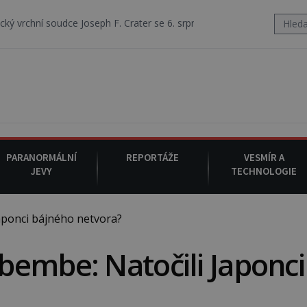
 Joseph F. Crater se 6. srpna 1930 navečeří ve své oblíbené restaurac
PARANORMÁLNÍ
REPORTÁŽE
VESMÍR A
JEVY
TECHNOLOGIE
ponci bájného netvora?
embe: Natočili Japonci