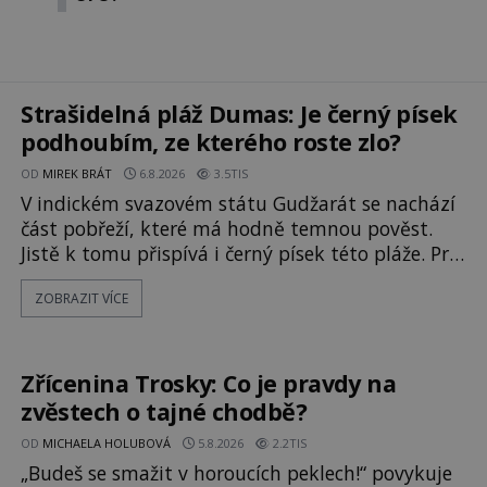
Strašidelná pláž Dumas: Je černý písek
podhoubím, ze kterého roste zlo?
OD
MIREK BRÁT
6.8.2026
3.5TIS
V indickém svazovém státu Gudžarát se nachází
část pobřeží, které má hodně temnou pověst.
Jistě k tomu přispívá i černý písek této pláže. Proč
má pláž takové netypické zbarvení? Nakolik jsou
ZOBRAZIT VÍCE
pravdivé historky, že zde došlo k
nevysvětlitelným zmizením turistů? Ti, kteří se
nebojí, nás mohou následovat. Vstupujeme na
pláž Dumas ve městě Surat. Gu
Zřícenina Trosky: Co je pravdy na
zvěstech o tajné chodbě?
OD
MICHAELA HOLUBOVÁ
5.8.2026
2.2TIS
„Budeš se smažit v horoucích peklech!“ povykuje