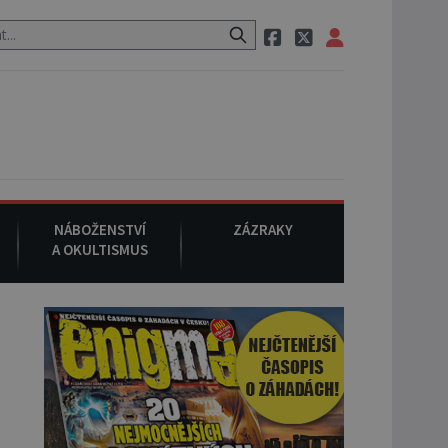
i, pak si na ulici zavolá taxi, nasedne do něj a už ho nikdy nikdo nes
NÁBOŽENSTVÍ
ZÁZRAKY
A OKULTISMUS