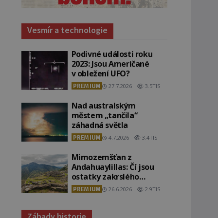
Vesmír a technologie
Podivné události roku
2023: Jsou Američané
v obležení UFO?
PREMIUM
27.7.2026
3.5TIS
Nad australským
městem „tančila“
záhadná světla
PREMIUM
4.7.2026
3.4TIS
Mimozemšťan z
Andahuaylillas: Čí jsou
ostatky zakrslého
stvoření s ohromnou
PREMIUM
26.6.2026
2.9TIS
lebkou?
Záhady historie