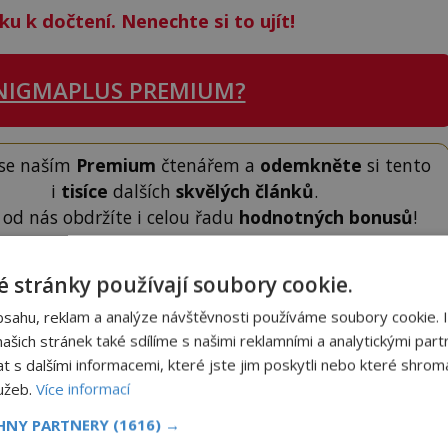
ku k dočtení. Nenechte si to ujít!
NIGMAPLUS PREMIUM?
 se naším
Premium
čtenářem a
odemkněte
si tento
i
tisíce
dalších
skvělých článků
.
 od nás obdržíte i celou řadu
hodnotných bonusů
!
 stránky používají soubory cookie.
ODEMKNOUT ČLÁNEK
bsahu, reklam a analýze návštěvnosti používáme soubory cookie. 
šich stránek také sdílíme s našimi reklamními a analytickými partn
s dalšími informacemi, které jste jim poskytli nebo které shromá
lužeb.
Více informací
CHNY PARTNERY
(1616) →
to článek, můžete tak učinit zasláním jediné SMS.