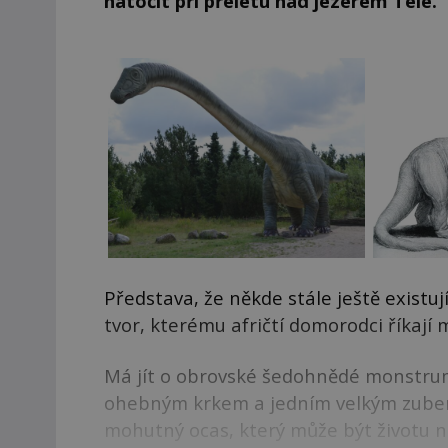
natočit při přeletu nad jezerem Tele.
Představa, že někde stále ještě existuj
tvor, kterému afričtí domorodci říkaj
Má jít o obrovské šedohnědé monstrum 
ohebným krkem a jedním velkým zube
mohutný ocas, který může být životu 