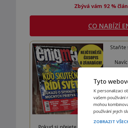
Zbývá vám 92
%
člán
CO NABÍZÍ
E
Staňte
Navíc
Tyto webové
K personalizaci o
vašem používání na
mohou kombinovat 
používání jejich s
ZOBRAZIT VŠE
Pokud si přejete odemknout pouze ten