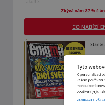
fakultě.
Zbývá vám 87
%
člán
CO NABÍZÍ
E
Staňte
Navíc
Tyto webové
K personalizaci o
vašem používání na
mohou kombinovat 
používání jejich s
ZOBRAZIT VŠE