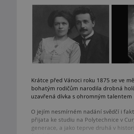
Krátce před Vánoci roku 1875 se ve m
bohatým rodičům narodila drobná hol
uzavřená dívka s ohromným talentem p
O jejím nesmírném nadání svědčí i fakt,
přijata ke studiu na Polytechnice v Cu
generace, a jako teprve druhá v histor