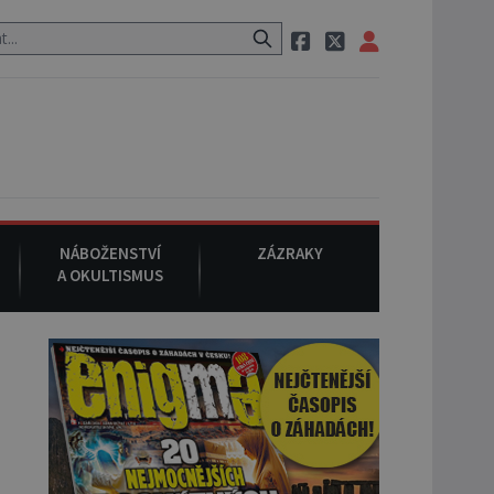
auraci, pak si na ulici zavolá taxi, nasedne do něj a už ho nikdy nikd
NÁBOŽENSTVÍ
ZÁZRAKY
A OKULTISMUS