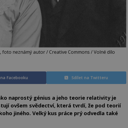
ć, foto neznámý autor / Creative Commons / Volné dílo
t na Facebooku
Sdílet na Twitteru
ko naprostý génius a jeho teorie relativity je
tují ovšem svědectví, která tvrdí, že pod teorií
ěkoho jiného. Velký kus práce prý odvedla také