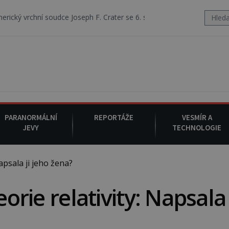
oudce Joseph F. Crater se 6. srpna 1930 navečeří ve své oblíbené rest
PARANORMÁLNÍ
REPORTÁŽE
VESMÍR A
JEVY
TECHNOLOGIE
apsala ji jeho žena?
eorie relativity: Napsala