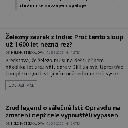
chrámu se navzájem upaluje
Železný zázrak z Indie: Proč tento sloup
už 1 600 let nezná rez?
OD
HELENA STEJSKALOVÁ
5.8.2026
1.2TIS
Představa, že železo musí na dešti během
několika let zrezivět, bere v Dillí za své. Uprostřed
komplexu Qutb stojí více než sedm metrů vysoký
železný sloup, který už přibližně 1 600 let odolává
ZOBRAZIT VÍCE
počasí s jen nepatrnými stopami koroze. Jeho
mimořádná trvanlivost dlouho živí legendy o
ztracených technologiích či tajemných
materiálech. Moderní metalurgie však ukazuje, že
Zrod legend o válečné lsti: Opravdu na
skutečné vysvětlení je ješt
zmatení nepřítele vypouštěli vypasené
králíky?
OD
HELENA STEJSKALOVÁ
3.8.2026
3.0TIS