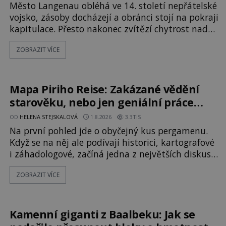
Město Langenau obléhá ve 14. století nepřátelské
vojsko, zásoby docházejí a obránci stojí na pokraji
kapitulace. Přesto nakonec zvítězí chytrost nad
hrubou silou. Podle staré německé legendy
ZOBRAZIT VÍCE
vypustí obyvatelé za hradby dobře živeného
králíka, aby nepřítele přesvědčili, že uvnitř města
je jídla stále dost. Čas pracuje pro obléhatele. Ve
městě ubývají zásoby a každý den znamená další
Mapa Piriho Reise: Zakázané vědění
porci strádá
starověku, nebo jen geniální práce
osmanského admirála?
OD
HELENA STEJSKALOVÁ
1.8.2026
3.3TIS
Na první pohled jde o obyčejný kus pergamenu.
Když se na něj ale podívají historici, kartografové
i záhadologové, začíná jedna z největších diskusí
moderní historie. Osmanský admirál Piri Reis
ZOBRAZIT VÍCE
roku 1513 kreslí mapu světa, která překvapuje
přesností pobřeží Afriky a Jižní Ameriky. Někteří v
ní vidí důkaz ztracené civilizace nebo dokonce
znalost Antarktidy dávno před jejím objevením.
Kamenní giganti z Baalbeku: Jak se
Jiní tvrdí,