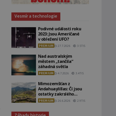
Vesmír a technologie
Podivné události roku
2023: Jsou Američané
v obležení UFO?
PREMIUM
27.7.2026
3.5TIS
Nad australským
městem „tančila“
záhadná světla
PREMIUM
4.7.2026
3.4TIS
Mimozemšťan z
Andahuaylillas: Čí jsou
ostatky zakrslého
stvoření s ohromnou
PREMIUM
26.6.2026
2.9TIS
lebkou?
í
Záhady historie