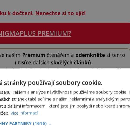
ku k dočtení. Nenechte si to ujít!
NIGMAPLUS PREMIUM?
 se naším
Premium
čtenářem a
odemkněte
si tento
i
tisíce
dalších
skvělých článků
.
 od nás obdržíte i celou řadu
hodnotných bonusů
!
 stránky používají soubory cookie.
ODEMKNOUT ČLÁNEK
bsahu, reklam a analýze návštěvnosti používáme soubory cookie. 
šich stránek také sdílíme s našimi reklamními a analytickými partn
s dalšími informacemi, které jste jim poskytli nebo které shromá
lužeb.
Více informací
CHNY PARTNERY
(1616) →