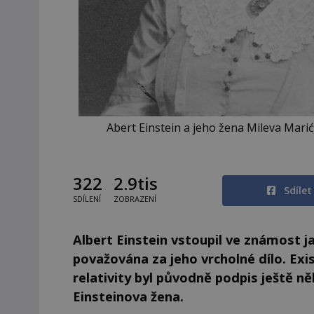
Abert Einstein a jeho žena Mileva Mari
322
2.9tis
Sdíle
SDÍLENÍ
ZOBRAZENÍ
Albert Einstein vstoupil ve známost ja
považována za jeho vrcholné dílo. Exis
relativity byl původně podpis ještě n
Einsteinova žena.