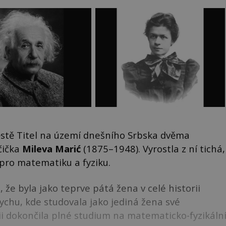
ěstě Titel na území dnešního Srbska dvěma
čička
Mileva Marić
(1875–1948). Vyrostla z ní tichá,
ro matematiku a fyziku.
 že byla jako teprve pátá žena v celé historii
rychu, kde studovala jako jediná žena své
ii dokončila plné studium na matematicko-fyzikáln