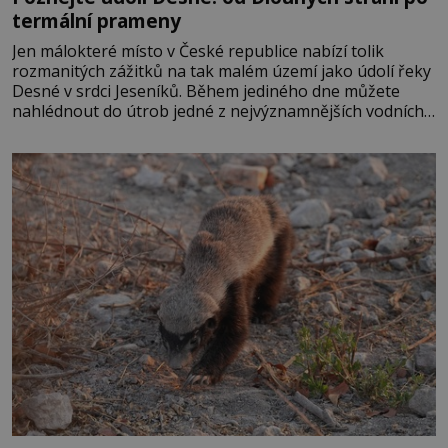
termální prameny
Jen málokteré místo v České republice nabízí tolik
rozmanitých zážitků na tak malém území jako údolí řeky
Desné v srdci Jeseníků. Během jediného dne můžete
nahlédnout do útrob jedné z nejvýznamnějších vodních
elektráren v Evropě, vydat se na horské hřebeny, projet
se na koloběžce a den zakončit poznáváním památek ve
Velkých Losinách nebo v termálním