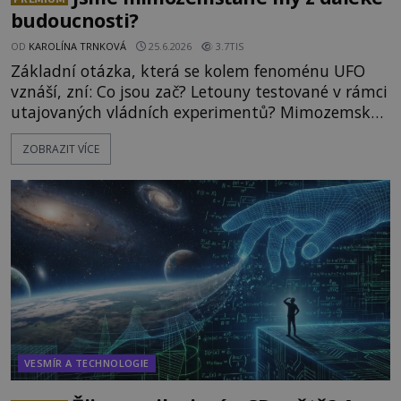
budoucnosti?
OD
KAROLÍNA TRNKOVÁ
25.6.2026
3.7TIS
Základní otázka, která se kolem fenoménu UFO
vznáší, zní: Co jsou zač? Letouny testované v rámci
utajovaných vládních experimentů? Mimozemské
vesmírné lodě plnící na Zemi nám neznámý úkol?
ZOBRAZIT VÍCE
Skokani mezi dimenzemi, putující po mostech
skrze reality do paralelních světů? O všech těchto
možnostech již desítky let vzrušeně diskutují
vědci, ufologo
VESMÍR A TECHNOLOGIE