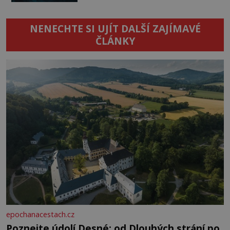
NENECHTE SI UJÍT DALŠÍ ZAJÍMAVÉ
ČLÁNKY
epochanacestach.cz
Poznejte údolí Desné: od Dlouhých strání po