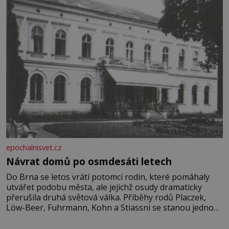
epochalnisvet.cz
Návrat domů po osmdesáti letech
Do Brna se letos vrátí potomci rodin, které pomáhaly
utvářet podobu města, ale jejichž osudy dramaticky
přerušila druhá světová válka. Příběhy rodů Placzek,
Löw-Beer, Fuhrmann, Kohn a Stiassni se stanou jednou
z hlavních dramaturgických linií festivalu židovské
kultury ŠTETL FEST 2026. Některé návraty nejsou