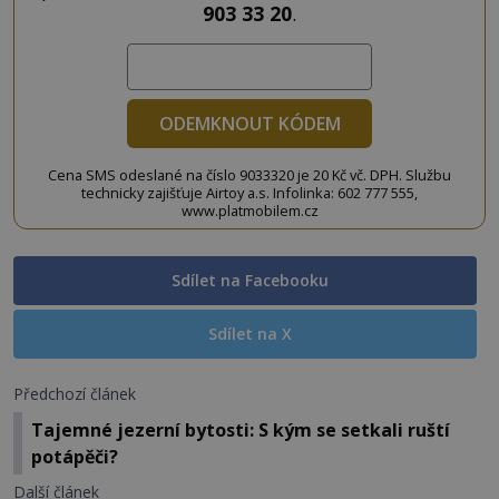
903 33 20
.
ODEMKNOUT KÓDEM
Cena SMS odeslané na číslo 9033320 je 20 Kč vč. DPH. Službu
technicky zajišťuje Airtoy a.s. Infolinka: 602 777 555,
www.platmobilem.cz
Sdílet na Facebooku
Sdílet na X
Předchozí článek
Tajemné jezerní bytosti: S kým se setkali ruští
potápěči?
Další článek