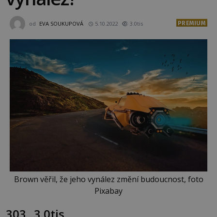
PREMIUM
od
EVA SOUKUPOVÁ
5.10.2022
3.0tis
Brown věřil, že jeho vynález změní budoucnost, foto
Pixabay
303
3.0tis