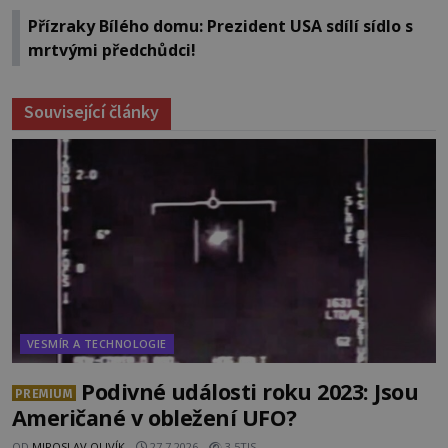
Přízraky Bílého domu: Prezident USA sdílí sídlo s
mrtvými předchůdci!
Související články
VESMÍR A TECHNOLOGIE
Podivné události roku 2023: Jsou
PREMIUM
Američané v obležení UFO?
OD
MIROSLAV OLIVÍK
27.7.2026
3.5TIS