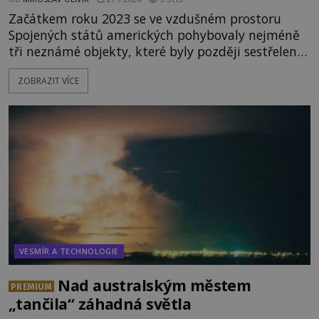
Začátkem roku 2023 se ve vzdušném prostoru
Spojených států amerických pohybovaly nejméně
tři neznámé objekty, které byly později sestřeleny.
Do dnešních dnů nebyly trosky těchto létajících
ZOBRAZIT VÍCE
těles objeveny. Je možné, že šlo o nějaké nové
armádní výzkumné technologie? Nebo snad byly
mimozemského původu? Dne 4. února roku 2023
vydává
VESMÍR A TECHNOLOGIE
Nad australským městem
PREMIUM
„tančila“ záhadná světla