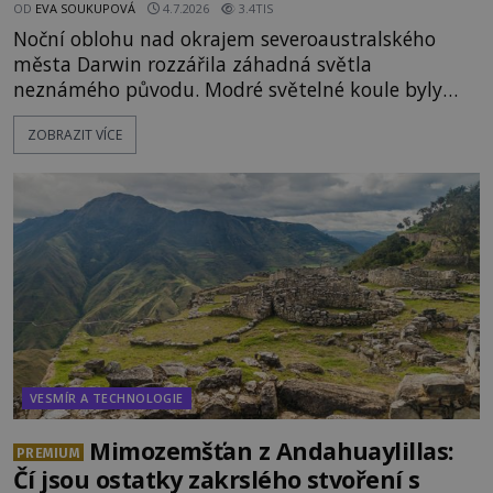
OD
EVA SOUKUPOVÁ
4.7.2026
3.4TIS
Noční oblohu nad okrajem severoaustralského
města Darwin rozzářila záhadná světla
neznámého původu. Modré světelné koule byly
viditelné nejméně dvacet minut, během nichž se
ZOBRAZIT VÍCE
opakovaně objevovaly a zase mizely. Svědek, který
úkaz zachytil na mobilní telefon, se domnívá, že
mohlo jít o návštěvu ze světa duchů. Záhadný
záznam okamžitě rozpoutal deb
VESMÍR A TECHNOLOGIE
Mimozemšťan z Andahuaylillas:
PREMIUM
Čí jsou ostatky zakrslého stvoření s