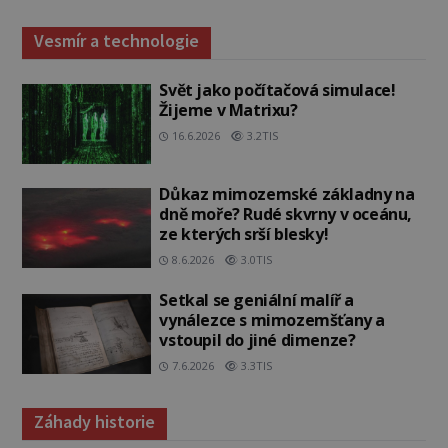
Vesmír a technologie
Svět jako počítačová simulace!
Žijeme v Matrixu?
16.6.2026
3.2TIS
Důkaz mimozemské základny na
dně moře? Rudé skvrny v oceánu,
ze kterých srší blesky!
8.6.2026
3.0TIS
Setkal se geniální malíř a
vynálezce s mimozemšťany a
vstoupil do jiné dimenze?
7.6.2026
3.3TIS
Záhady historie