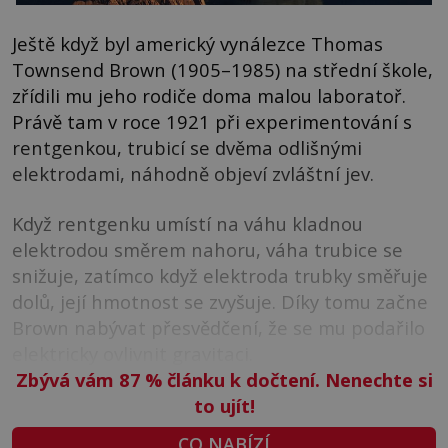
Ještě když byl americký vynálezce Thomas
Townsend Brown (1905–1985) na střední škole,
zřídili mu jeho rodiče doma malou laboratoř.
Právě tam v roce 1921 při experimentování s
rentgenkou, trubicí se dvěma odlišnými
elektrodami, náhodně objeví zvláštní jev.
Když rentgenku umístí na váhu kladnou
elektrodou směrem nahoru, váha trubice se
snižuje, zatímco když elektroda trubky směřuje
dolů, její hmotnost se zvyšuje. Díky tomu začne
Brown nabývat přesvědčení, že se mu podařilo
elektricky ovlivnit gravitaci.
Zbývá vám 87
%
článku k dočtení. Nenechte si
to ujít!
CO NABÍZÍ