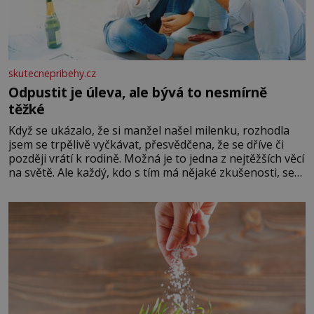
skutecnepribehy.cz
Odpustit je úleva, ale bývá to nesmírně
těžké
Když se ukázalo, že si manžel našel milenku, rozhodla
jsem se trpělivě vyčkávat, přesvědčena, že se dříve či
později vrátí k rodině. Možná je to jedna z nejtěžších věcí
na světě. Ale každý, kdo s tím má nějaké zkušenosti, se
zapřísahá, že pokud odpustíte, znatelně se vám uleví.
Když se ke mně doneslo, že si manžel pořídil milenku,