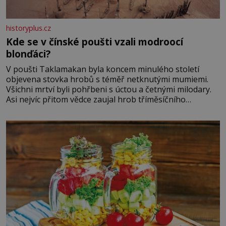
historyplus.cz
Kde se v čínské poušti vzali modroocí
blonďáci?
V poušti Taklamakan byla koncem minulého století
objevena stovka hrobů s téměř netknutými mumiemi.
Všichni mrtví byli pohřbeni s úctou a četnými milodary.
Asi nejvíc přitom vědce zaujal hrob tříměsíčního
chlapečka s modrou filcovou čapkou, z níž se draly
blonďaté vlásky. Fakt, že jsou těla dávných lidí nesmírně
dobře zachovalá, přičítají odborníci zdejším klimatickým
podmínkám. Sucho, prosolené písky a extrémně