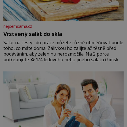
nejsemsama.cz
Vrstvený salát do skla
Salát na cesty i do práce můžete různě obměňovat podle
toho, co máte doma. Zálivkou ho zalijte až těsně před
podáváním, aby zeleninu nerozmočila. Na 2 porce
potřebujete: ✿ 1/4 ledového nebo jiného salátu (římský
salát, polníček…) ✿ 1 malá konzerva kukuřice ✿ ½
okurky ✿ 2 rajčata Zálivka: ✿ 4 lžíce olivového oleje ✿ 1
lžíci citronové šťávy ✿ ½ stroužku