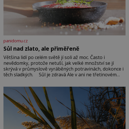
panidomu.cz
Sůl nad zlato, ale přiměřeně
Většina lidí po celém světě jí soli až moc. Často i
nevědomky, protože netuší, jak velké množství se jí
skrývá v průmyslově vyráběných potravinách, dokonce i
těch sladkých. Sůl je zdravá Ale v ani ne třetinovém
množství, než je pro většinu populace běžné. Její
základní složky– sodík a chlór – jsou zásadní pro
správné hospodaření