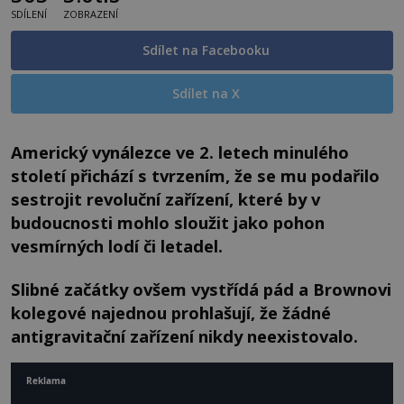
SDÍLENÍ
ZOBRAZENÍ
Sdílet na Facebooku
Sdílet na X
Americký vynálezce ve 2. letech minulého
století přichází s tvrzením, že se mu podařilo
sestrojit revoluční zařízení, které by v
budoucnosti mohlo sloužit jako pohon
vesmírných lodí či letadel.
Slibné začátky ovšem vystřídá pád a Brownovi
kolegové najednou prohlašují, že žádné
antigravitační zařízení nikdy neexistovalo.
Reklama