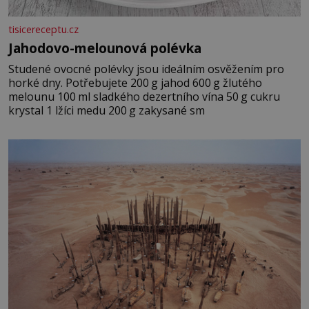
tisicereceptu.cz
Jahodovo-melounová polévka
Studené ovocné polévky jsou ideálním osvěžením pro
horké dny. Potřebujete 200 g jahod 600 g žlutého
melounu 100 ml sladkého dezertního vína 50 g cukru
krystal 1 lžíci medu 200 g zakysané sm