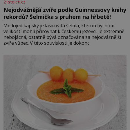
21stoleti.cz
Nejodvážnější zvíře podle Guinnessovy knihy
rekordů? Šelmička s pruhem na hřbetě!
Medojed kapský je lasicovitá šelma, kterou bychom
velikostí mohli přirovnat k českému jezevci. Je extrémně
nebojácná, ostatně bývá označována za nejodvážnější
zvíře vůbec. V této souvislosti je dokonc