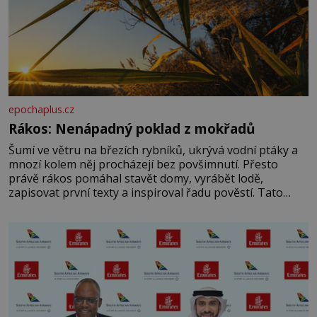
epochaplus.cz
Rákos: Nenápadný poklad z mokřadů
Šumí ve větru na březích rybníků, ukrývá vodní ptáky a
mnozí kolem něj procházejí bez povšimnutí. Přesto
právě rákos pomáhal stavět domy, vyrábět lodě,
zapisovat první texty a inspiroval řadu pověstí. Tato
skromná, ale užitečná rostlina provází člověka už tisíce
let. Většina lidí vnímá rákos jen jako obyčejnou kulisu
letního koupání. Stačí se však podívat