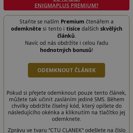
ENIGMAPLUS PREMIUM?
Staňte se naším
Premium
čtenářem a
odemkněte
si tento i
tisíce
dalších
skvělých
článků
.
Navíc od nás obdržíte i celou řadu
hodnotných bonusů
!
ODEMKNOUT ČLÁNEK
Pokud si přejete odemknout pouze tento článek,
můžete tak učinit zasláním jediné SMS. Během
chvilky obdržíte číselný kód, který opíšete do
následujícího okénka a kliknutím na tlačítko jej
odemknete.
Zprávu ve tvaru "CTU CLANEK" odešlete na číslo