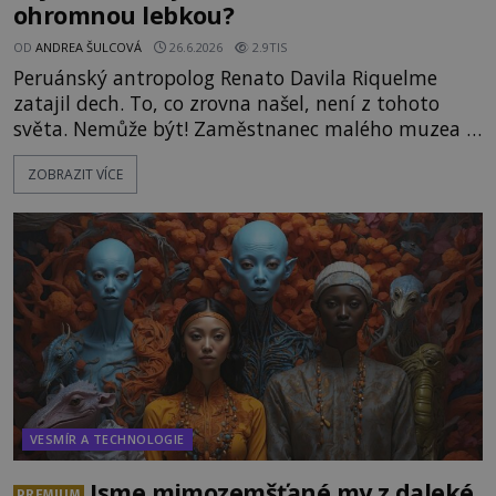
ohromnou lebkou?
OD
ANDREA ŠULCOVÁ
26.6.2026
2.9TIS
Peruánský antropolog Renato Davila Riquelme
zatajil dech. To, co zrovna našel, není z tohoto
světa. Nemůže být! Zaměstnanec malého muzea v
peruánském městečku Andahuaylillas nedaleko
ZOBRAZIT VÍCE
legendárního Cuzca pomalu sestupuje z posvátné
hory Apu a přemýšlí, jak s touto zprávou naloží.
Právě nalezl ostatky dvou mimozemšťanů! Vědci
nad nálezem kroutí hlavou. Už na
VESMÍR A TECHNOLOGIE
Jsme mimozemšťané my z daleké
PREMIUM