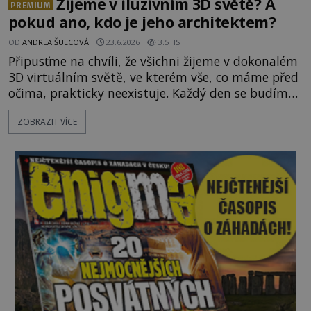
Žijeme v iluzivním 3D světě? A
PREMIUM
pokud ano, kdo je jeho architektem?
OD
ANDREA ŠULCOVÁ
23.6.2026
3.5TIS
Připusťme na chvíli, že všichni žijeme v dokonalém
3D virtuálním světě, ve kterém vše, co máme před
očima, prakticky neexistuje. Každý den se budíme
do počítačové simulace, která je do určité míry k
ZOBRAZIT VÍCE
nerozeznání od skutečného světa. Tato
představa může znít jako námět sci-fi filmu, ve
skutečnosti však jde o seriózní filozofickou hypoté