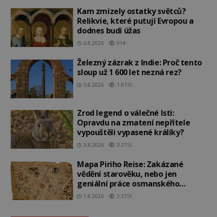
Kam zmizely ostatky světců?
Relikvie, které putují Evropou a
dodnes budí úžas
6.8.2026
914
Železný zázrak z Indie: Proč tento
sloup už 1 600 let nezná rez?
5.8.2026
1.8TIS
Zrod legend o válečné lsti:
Opravdu na zmatení nepřítele
vypouštěli vypasené králíky?
3.8.2026
3.2TIS
Mapa Piriho Reise: Zakázané
vědění starověku, nebo jen
geniální práce osmanského
admirála?
1.8.2026
3.3TIS