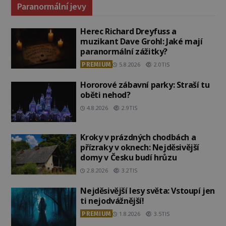
Paranormální jevy
Herec Richard Dreyfuss a
muzikant Dave Grohl: Jaké mají
paranormální zážitky?
PREMIUM
5.8.2026
2.0TIS
Hororové zábavní parky: Straší tu
oběti nehod?
4.8.2026
2.9TIS
Kroky v prázdných chodbách a
přízraky v oknech: Nejděsivější
domy v Česku budí hrůzu
2.8.2026
3.2TIS
Nejděsivější lesy světa: Vstoupí jen
ti nejodvážnější!
PREMIUM
1.8.2026
3.5TIS