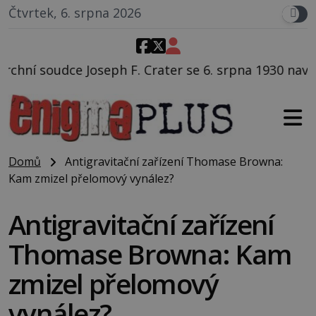
Čtvrtek, 6. srpna 2026
 Crater se 6. srpna 1930 navečeří ve své oblíbené res
Domů
Antigravitační zařízení Thomase Browna:
Kam zmizel přelomový vynález?
Antigravitační zařízení
Thomase Browna: Kam
zmizel přelomový
vynález?