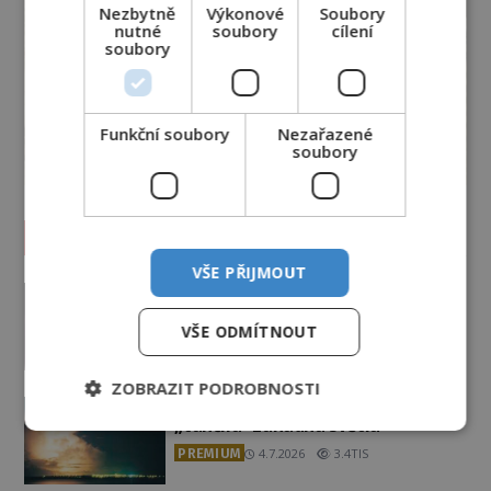
Nezbytně
Výkonové
Soubory
nutné
soubory
cílení
soubory
Funkční soubory
Nezařazené
soubory
Vesmír a technologie
VŠE PŘIJMOUT
Podivné události roku 2023: Jsou
Američané v obležení UFO?
VŠE ODMÍTNOUT
PREMIUM
27.7.2026
3.5TIS
ZOBRAZIT PODROBNOSTI
Nad australským městem
„tančila“ záhadná světla
PREMIUM
4.7.2026
3.4TIS