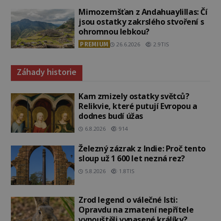
Mimozemšťan z Andahuaylillas: Čí
jsou ostatky zakrslého stvoření s
ohromnou lebkou?
PREMIUM
26.6.2026
2.9TIS
Záhady historie
Kam zmizely ostatky světců?
Relikvie, které putují Evropou a
dodnes budí úžas
6.8.2026
914
Železný zázrak z Indie: Proč tento
sloup už 1 600 let nezná rez?
5.8.2026
1.8TIS
Zrod legend o válečné lsti:
Opravdu na zmatení nepřítele
vypouštěli vypasené králíky?