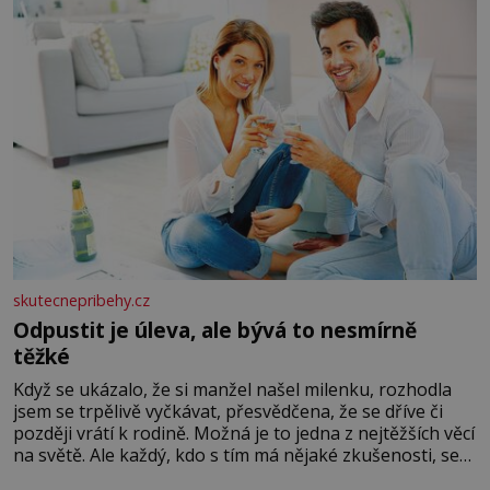
skutecnepribehy.cz
Odpustit je úleva, ale bývá to nesmírně
těžké
Když se ukázalo, že si manžel našel milenku, rozhodla
jsem se trpělivě vyčkávat, přesvědčena, že se dříve či
později vrátí k rodině. Možná je to jedna z nejtěžších věcí
na světě. Ale každý, kdo s tím má nějaké zkušenosti, se
zapřísahá, že pokud odpustíte, znatelně se vám uleví.