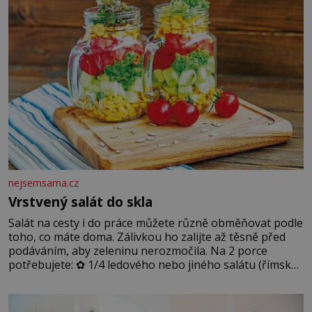
nejsemsama.cz
Vrstvený salát do skla
Salát na cesty i do práce můžete různě obměňovat podle
toho, co máte doma. Zálivkou ho zalijte až těsně před
podáváním, aby zeleninu nerozmočila. Na 2 porce
potřebujete: ✿ 1/4 ledového nebo jiného salátu (římský
salát, polníček…) ✿ 1 malá konzerva kukuřice ✿ ½
okurky ✿ 2 rajčata Zálivka: ✿ 4 lžíce olivového oleje ✿ 1
lžíci citronové šťávy ✿ ½ stroužku