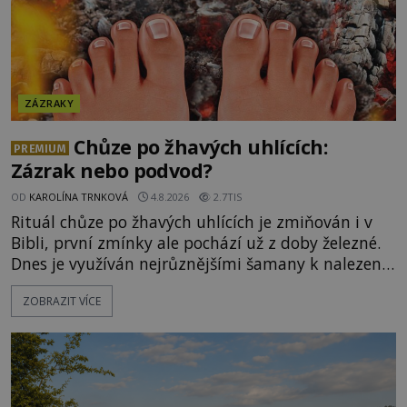
ZÁZRAKY
Chůze po žhavých uhlících:
PREMIUM
Zázrak nebo podvod?
OD
KAROLÍNA TRNKOVÁ
4.8.2026
2.7TIS
Rituál chůze po žhavých uhlících je zmiňován i v
Bibli, první zmínky ale pochází už z doby železné.
Dnes je využíván nejrůznějšími šamany k nalezení
spirituální síly či vnitřního klidu. Jak funguje a proč
ZOBRAZIT VÍCE
si při něm člověk nepopálí nohy, což bylo
objektivně dokázáno? Je na něm i něco
nadpřirozeného? Histori