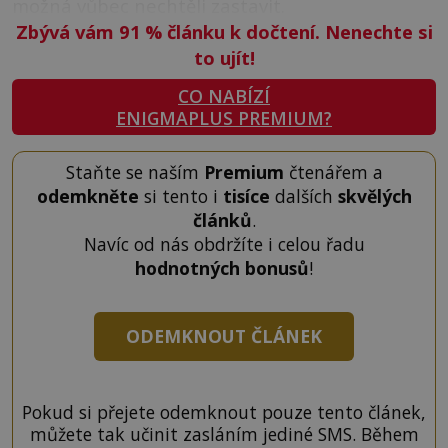
možná vůbec nechtěli zastavit.
Zbývá vám 91
%
článku k dočtení. Nenechte si
to ujít!
CO NABÍZÍ
ENIGMAPLUS PREMIUM?
Staňte se naším
Premium
čtenářem a
odemkněte
si tento i
tisíce
dalších
skvělých
článků
.
Navíc od nás obdržíte i celou řadu
hodnotných bonusů
!
ODEMKNOUT ČLÁNEK
Pokud si přejete odemknout pouze tento článek,
můžete tak učinit zasláním jediné SMS. Během