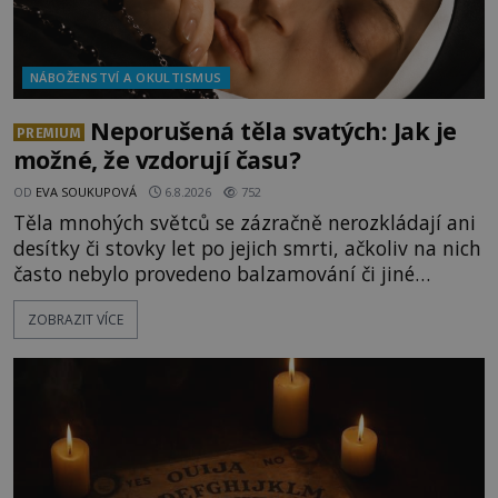
NÁBOŽENSTVÍ A OKULTISMUS
Neporušená těla svatých: Jak je
PREMIUM
možné, že vzdorují času?
OD
EVA SOUKUPOVÁ
6.8.2026
752
Těla mnohých světců se zázračně nerozkládají ani
desítky či stovky let po jejich smrti, ačkoliv na nich
často nebylo provedeno balzamování či jiné
pokusy o konzervaci. Neporušené ostatky bývají
ZOBRAZIT VÍCE
považovány za důkaz svatosti zemřelých. Jaké
tajemné síly těla významných náboženských
osobností ochraňují? Na hřbitově u kláštera
Milosrdných