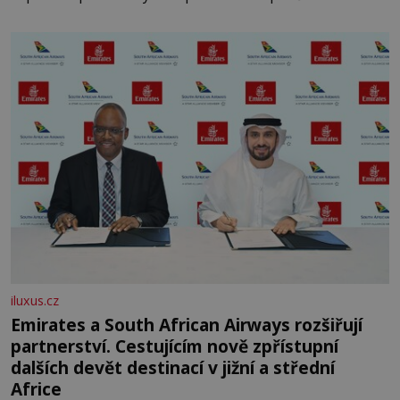
skromná, ale užitečná rostlina provází člověka už tisíce
let. Většina lidí vnímá rákos jen jako obyčejnou kulisu
letního koupání. Stačí se však podívat
iluxus.cz
Emirates a South African Airways rozšiřují
partnerství. Cestujícím nově zpřístupní
dalších devět destinací v jižní a střední
Africe