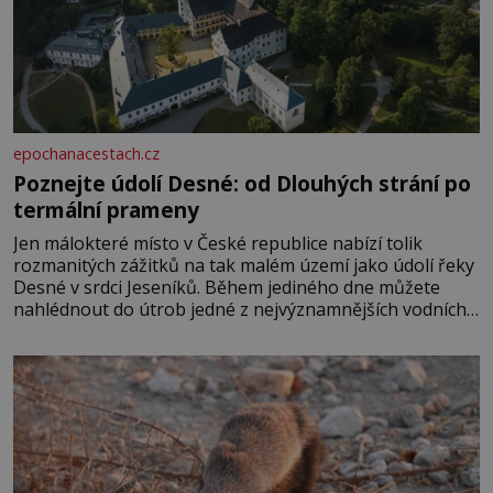
epochanacestach.cz
Poznejte údolí Desné: od Dlouhých strání po
termální prameny
Jen málokteré místo v České republice nabízí tolik
rozmanitých zážitků na tak malém území jako údolí řeky
Desné v srdci Jeseníků. Během jediného dne můžete
nahlédnout do útrob jedné z nejvýznamnějších vodních
elektráren v Evropě, vydat se na horské hřebeny, projet
se na koloběžce a den zakončit poznáváním památek ve
Velkých Losinách nebo v termálním