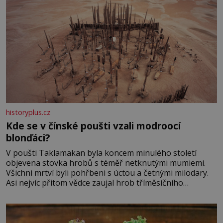
historyplus.cz
Kde se v čínské poušti vzali modroocí
blonďáci?
V poušti Taklamakan byla koncem minulého století
objevena stovka hrobů s téměř netknutými mumiemi.
Všichni mrtví byli pohřbeni s úctou a četnými milodary.
Asi nejvíc přitom vědce zaujal hrob tříměsíčního
chlapečka s modrou filcovou čapkou, z níž se draly
blonďaté vlásky. Fakt, že jsou těla dávných lidí nesmírně
dobře zachovalá, přičítají odborníci zdejším klimatickým
podmínkám. Sucho, prosolené písky a extrémně