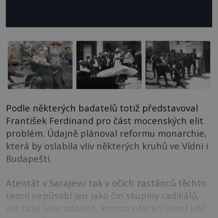
Podle některých badatelů totiž představoval
František Ferdinand pro část mocenských elit
problém. Údajně plánoval reformu monarchie,
která by oslabila vliv některých kruhů ve Vídni i
Budapešti.
Atentát v Sarajevu tak v očích zastánců těchto
teorií nepůsobí jen jako čin skupiny radikálů,
ale také jako událost, kterou někteří vlivní lidé