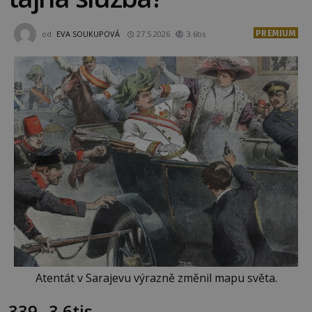
PREMIUM
od
EVA SOUKUPOVÁ
27.5.2026
3.6tis
Atentát v Sarajevu výrazně změnil mapu světa.
339
3.6tis