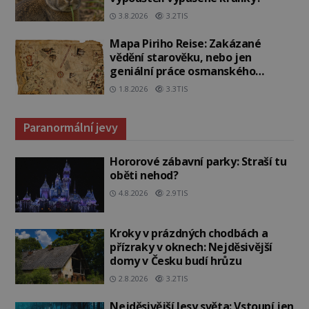
3.8.2026
3.2TIS
Mapa Piriho Reise: Zakázané
vědění starověku, nebo jen
geniální práce osmanského
admirála?
1.8.2026
3.3TIS
Paranormální jevy
Hororové zábavní parky: Straší tu
oběti nehod?
4.8.2026
2.9TIS
Kroky v prázdných chodbách a
přízraky v oknech: Nejděsivější
domy v Česku budí hrůzu
2.8.2026
3.2TIS
Nejděsivější lesy světa: Vstoupí jen