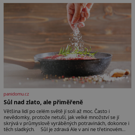
Když se ke mně doneslo, že si manžel pořídil milenku,
panidomu.cz
Sůl nad zlato, ale přiměřeně
Většina lidí po celém světě jí soli až moc. Často i
nevědomky, protože netuší, jak velké množství se jí
skrývá v průmyslově vyráběných potravinách, dokonce i
těch sladkých. Sůl je zdravá Ale v ani ne třetinovém