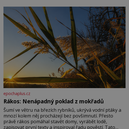
množství, než je pro většinu populace běžné. Její
základní složky– sodík a chlór – jsou zásadní pro
správné hospodaření
epochaplus.cz
Rákos: Nenápadný poklad z mokřadů
Šumí ve větru na březích rybníků, ukrývá vodní ptáky a
mnozí kolem něj procházejí bez povšimnutí. Přesto
právě rákos pomáhal stavět domy, vyrábět lodě,
zapisovat první texty a inspiroval řadu pověstí. Tato