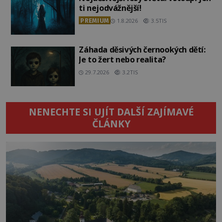
ti nejodvážnější!
PREMIUM
1.8.2026
3.5TIS
Záhada děsivých černookých dětí:
Je to žert nebo realita?
29.7.2026
3.2TIS
NENECHTE SI UJÍT DALŠÍ ZAJÍMAVÉ
ČLÁNKY