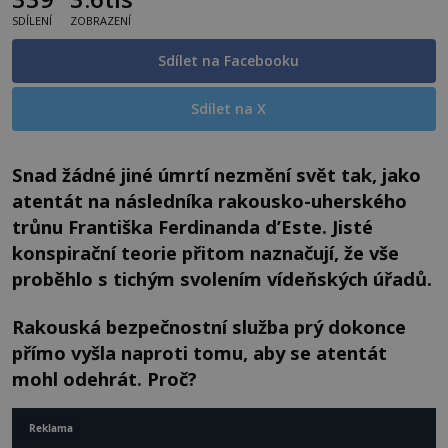
SDÍLENÍ
ZOBRAZENÍ
Sdílet na Facebooku
Sdílet na X
Snad žádné jiné úmrtí nezmění svět tak, jako
atentát na následníka rakousko-uherského
trůnu Františka Ferdinanda d’Este. Jisté
konspirační teorie přitom naznačují, že vše
proběhlo s tichým svolením vídeňských úřadů.
Rakouská bezpečnostní služba prý dokonce
přímo vyšla naproti tomu, aby se atentát
mohl odehrát. Proč?
Reklama