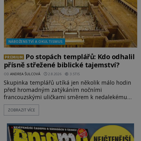
NÁBOŽENSTVÍ A OKULTISMUS
Po stopách templářů: Kdo odhalil
PREMIUM
přísně střežené biblické tajemství?
OD
ANDREA ŠULCOVÁ
2.8.2026
3.5TIS
Skupinka templářů utíká jen několik málo hodin
před hromadným zatýkáním nočními
francouzskými uličkami směrem k nedalekému
přístavu. Jeden z nich má přes ramena ranec s
ZOBRAZIT VÍCE
tajemným obsahem. Kapitán lodi už na ně čeká.
„Dejte to do podpalubí a připravte se. Za chvíli
vyplouváme,“ sdělí jim. „Kam máme namířeno,
kapitáne?“ zeptá se ho jeden z templářů. „Do Sk