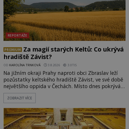
REPORTÁŽE
Za magií starých Keltů: Co ukrývá
PREMIUM
hradiště Závist?
OD
KAROLÍNA TRNKOVÁ
3.8.2026
3.0TIS
Na jižním okraji Prahy naproti obci Zbraslav leží
pozůstatky keltského hradiště Závist, ve své době
největšího oppida v Čechách. Místo dnes pokrývá
les, zbytky po kdysi monumentálním hradišti jsou
ZOBRAZIT VÍCE
ale v terénu patrné stále. Co dalšího tu po Keltech
zůstalo? Prozkoumejte to spolu s ENIGMOU! Na
vrch Hr