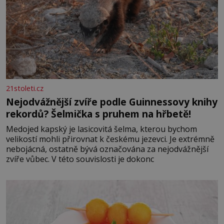
21stoleti.cz
Nejodvážnější zvíře podle Guinnessovy knihy
rekordů? Šelmička s pruhem na hřbetě!
Medojed kapský je lasicovitá šelma, kterou bychom
velikostí mohli přirovnat k českému jezevci. Je extrémně
nebojácná, ostatně bývá označována za nejodvážnější
zvíře vůbec. V této souvislosti je dokonc