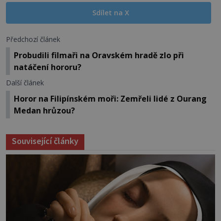
Sdílet na X
Předchozí článek
Probudili filmaři na Oravském hradě zlo při
natáčení hororu?
Další článek
Horor na Filipínském moři: Zemřeli lidé z Ourang
Medan hrůzou?
Související články