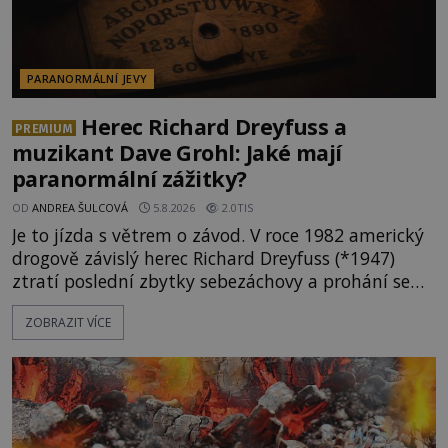
PARANORMÁLNÍ JEVY
Herec Richard Dreyfuss a
PREMIUM
muzikant Dave Grohl: Jaké mají
paranormální zážitky?
OD
ANDREA ŠULCOVÁ
5.8.2026
2.0TIS
Je to jízda s větrem o závod. V roce 1982 americký
drogově závislý herec Richard Dreyfuss (*1947)
ztratí poslední zbytky sebezáchovy a prohání se
po silnicích ve svém mercedesu jako utržený ze
ZOBRAZIT VÍCE
řetězu. Vše vyvrcholí katastrofou, když to Dreyfuss
napálí v plné rychlosti do stromu! Policie ve vraku
následně nalezne schovaný kokain. Tímto
momentem se slavnému