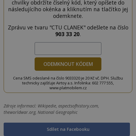
chvilky obdržíte číselný kód, který opíšete do
následujícího okénka a kliknutím na tlačítko jej
odemknete.
Zprávu ve tvaru "CTU CLANEK" odešlete na číslo
903 33 20
.
ODEMKNOUT KÓDEM
Cena SMS odeslané na číslo 9033320 je 20 Kč vč. DPH. Službu
technicky zajišťuje Airtoy a.s. Infolinka: 602 777 555,
www.platmobilem.cz
Zdroje informací:
Wikipedie, aspectsofhistory.com,
theworldwar.org, National Geographic
Sdílet na Facebooku