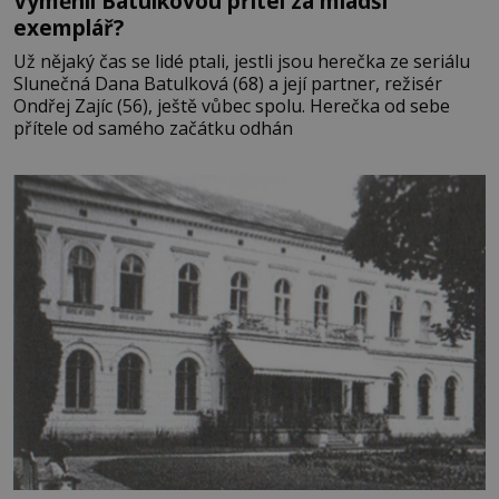
Vyměnil Batulkovou přítel za mladší
exemplář?
Už nějaký čas se lidé ptali, jestli jsou herečka ze seriálu
Slunečná Dana Batulková (68) a její partner, režisér
Ondřej Zajíc (56), ještě vůbec spolu. Herečka od sebe
přítele od samého začátku odhán