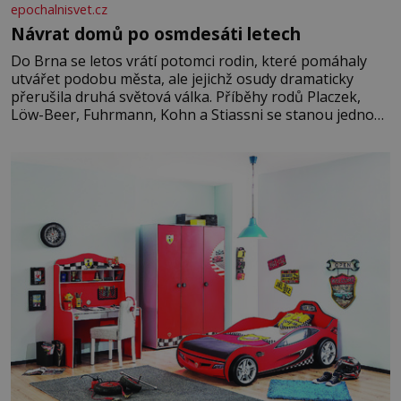
epochalnisvet.cz
Návrat domů po osmdesáti letech
Do Brna se letos vrátí potomci rodin, které pomáhaly
utvářet podobu města, ale jejichž osudy dramaticky
přerušila druhá světová válka. Příběhy rodů Placzek,
Löw-Beer, Fuhrmann, Kohn a Stiassni se stanou jednou
z hlavních dramaturgických linií festivalu židovské
kultury ŠTETL FEST 2026. Některé návraty nejsou
jednoduché. Místa, která si člověk pamatuje z rodinných
vyprávění, už dávno