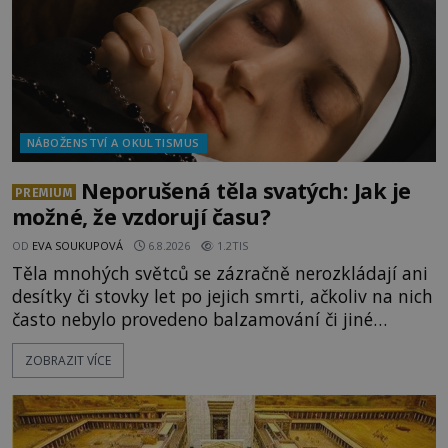
NÁBOŽENSTVÍ A OKULTISMUS
Neporušená těla svatých: Jak je
PREMIUM
možné, že vzdorují času?
OD
EVA SOUKUPOVÁ
6.8.2026
1.2TIS
Těla mnohých světců se zázračně nerozkládají ani
desítky či stovky let po jejich smrti, ačkoliv na nich
často nebylo provedeno balzamování či jiné
pokusy o konzervaci. Neporušené ostatky bývají
ZOBRAZIT VÍCE
považovány za důkaz svatosti zemřelých. Jaké
tajemné síly těla významných náboženských
osobností ochraňují? Na hřbitově u kláštera
Milosrdných