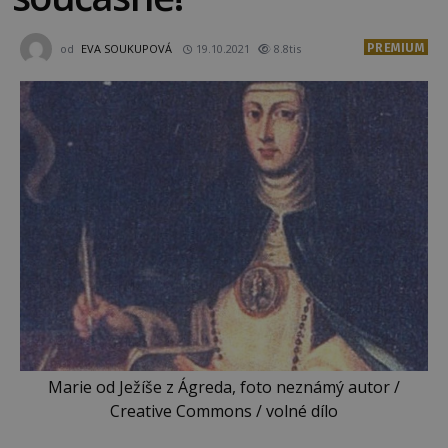
PREMIUM
od
EVA SOUKUPOVÁ
19.10.2021
8.8tis
Marie od Ježíše z Ágreda, foto neznámý autor /
Creative Commons / volné dílo