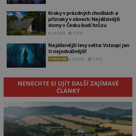
Kroky v prázdných chodbách a
přízraky v oknech: Nejděsivější
domy v Česku budí hrůzu
2.8.2026
3.3TIS
Nejděsivější lesy světa: Vstoupí jen
ti nejodvážnější!
PREMIUM
1.8.2026
3.5TIS
NENECHTE SI UJÍT DALŠÍ ZAJÍMAVÉ
ČLÁNKY