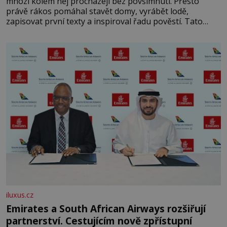
mnozí kolem něj procházejí bez povšimnutí. Přesto
právě rákos pomáhal stavět domy, vyrábět lodě,
zapisovat první texty a inspiroval řadu pověstí. Tato
skromná, ale užitečná rostlina provází člověka už tisíce
let. Většina lidí vnímá rákos jen jako obyčejnou kulisu
letního koupání. Stačí se však podívat
iluxus.cz
Emirates a South African Airways rozšiřují
partnerství. Cestujícím nově zpřístupní