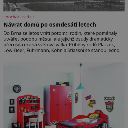
epochalnisvet.cz
Návrat domů po osmdesáti letech
Do Brna se letos vrátí potomci rodin, které pomáhaly
utvářet podobu města, ale jejichž osudy dramaticky
přerušila druhá světová válka. Příběhy rodů Placzek,
Löw-Beer, Fuhrmann, Kohn a Stiassni se stanou jednou
z hlavních dramaturgických linií festivalu židovské
kultury ŠTETL FEST 2026. Některé návraty nejsou
jednoduché. Místa, která si člověk pamatuje z rodinných
vyprávění, už dávno