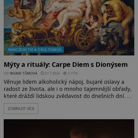
NÁBOŽENSTVÍ A OKULTISMUS
Mýty a rituály: Carpe Diem s Dionýsem
OD
INGRID TŮMOVÁ
27.7.2026
3.1TIS
Věnuje lidem alkoholický nápoj, bujaré oslavy a
radost ze života, ale i o mnoho tajemnější obřady,
které dráždí lidskou zvědavost do dnešních dní. Co
doopravdy představuje bůh, jemuž Římané říkají
ZOBRAZIT VÍCE
Bakchus? Mytologický příběh řeckého boha
Dionýsa není zrovna idylická pohádka. Bůh Zeus jej
zplodí se svou milenkou Semelou, což Diova žena
Héra nemůže nechat b