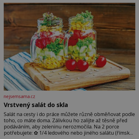
blonďaté vlásky. Fakt, že jsou těla dávných lidí nesmírně
dobře zachovalá, přičítají odborníci zdejším klimatickým
podmínkám. Sucho, prosolené písky a extrémně
nejsemsama.cz
Vrstvený salát do skla
Salát na cesty i do práce můžete různě obměňovat podle
toho, co máte doma. Zálivkou ho zalijte až těsně před
podáváním, aby zeleninu nerozmočila. Na 2 porce
potřebujete: ✿ 1/4 ledového nebo jiného salátu (římský
salát, polníček…) ✿ 1 malá konzerva kukuřice ✿ ½