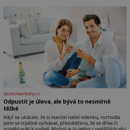
okurky ✿ 2 rajčata Zálivka: ✿ 4 lžíce olivového oleje ✿ 1
lžíci citronové šťávy ✿ ½ stroužku
skutecnepribehy.cz
Odpustit je úleva, ale bývá to nesmírně
těžké
Když se ukázalo, že si manžel našel milenku, rozhodla
jsem se trpělivě vyčkávat, přesvědčena, že se dříve či
později vrátí k rodině. Možná je to jedna z nejtěžších věcí