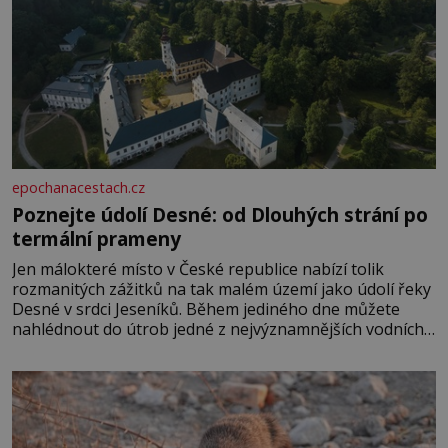
epochanacestach.cz
Poznejte údolí Desné: od Dlouhých strání po
termální prameny
Jen málokteré místo v České republice nabízí tolik
rozmanitých zážitků na tak malém území jako údolí řeky
Desné v srdci Jeseníků. Během jediného dne můžete
nahlédnout do útrob jedné z nejvýznamnějších vodních
elektráren v Evropě, vydat se na horské hřebeny, projet
se na koloběžce a den zakončit poznáváním památek ve
Velkých Losinách nebo v termálním