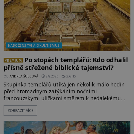
NÁBOŽENSTVÍ A OKULTISMUS
Po stopách templářů: Kdo odhalil
PREMIUM
přísně střežené biblické tajemství?
OD
ANDREA ŠULCOVÁ
2.8.2026
3.6TIS
Skupinka templářů utíká jen několik málo hodin
před hromadným zatýkáním nočními
francouzskými uličkami směrem k nedalekému
přístavu. Jeden z nich má přes ramena ranec s
ZOBRAZIT VÍCE
tajemným obsahem. Kapitán lodi už na ně čeká.
„Dejte to do podpalubí a připravte se. Za chvíli
vyplouváme,“ sdělí jim. „Kam máme namířeno,
kapitáne?“ zeptá se ho jeden z templářů. „Do Sk