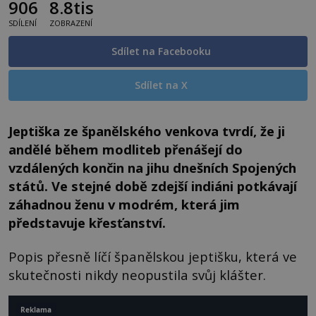
906
8.8tis
SDÍLENÍ
ZOBRAZENÍ
Sdílet na Facebooku
Sdílet na X
Jeptiška ze španělského venkova tvrdí, že ji
andělé během modliteb přenášejí do
vzdálených končin na jihu dnešních Spojených
států. Ve stejné době zdejší indiáni potkávají
záhadnou ženu v modrém, která jim
představuje křesťanství.
Popis přesně líčí španělskou jeptišku, která ve
skutečnosti nikdy neopustila svůj klášter.
Reklama