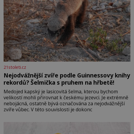
21stoleti.cz
Nejodvážnější zvíře podle Guinnessovy knihy
rekordů? Šelmička s pruhem na hřbetě!
Medojed kapský je lasicovitá šelma, kterou bychom
velikostí mohli přirovnat k českému jezevci. Je extrémně
nebojácná, ostatně bývá označována za nejodvážnější
zvíře vůbec. V této souvislosti je dokonc