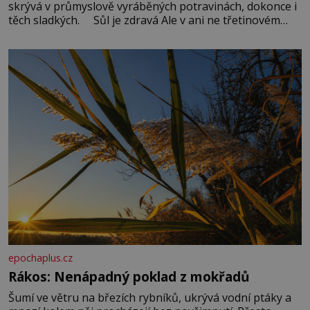
skrývá v průmyslově vyráběných potravinách, dokonce i
těch sladkých. Sůl je zdravá Ale v ani ne třetinovém
množství, než je pro většinu populace běžné. Její
základní složky– sodík a chlór – jsou zásadní pro
správné hospodaření
epochaplus.cz
Rákos: Nenápadný poklad z mokřadů
Šumí ve větru na březích rybníků, ukrývá vodní ptáky a