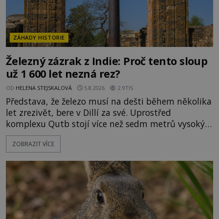
ZÁHADY HISTORIE
Železný zázrak z Indie: Proč tento sloup
už 1 600 let nezná rez?
OD
HELENA STEJSKALOVÁ
5.8.2026
2.9TIS
Představa, že železo musí na dešti během několika
let zrezivět, bere v Dillí za své. Uprostřed
komplexu Qutb stojí více než sedm metrů vysoký
železný sloup, který už přibližně 1 600 let odolává
ZOBRAZIT VÍCE
počasí s jen nepatrnými stopami koroze. Jeho
mimořádná trvanlivost dlouho živí legendy o
ztracených technologiích či tajemných
materiálech. Moderní metalurgie však ukazuje, že
skutečné vysvětlení je ješt