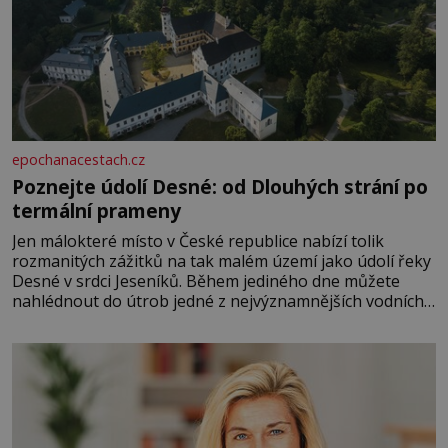
epochanacestach.cz
Poznejte údolí Desné: od Dlouhých strání po
termální prameny
Jen málokteré místo v České republice nabízí tolik
rozmanitých zážitků na tak malém území jako údolí řeky
Desné v srdci Jeseníků. Během jediného dne můžete
nahlédnout do útrob jedné z nejvýznamnějších vodních
elektráren v Evropě, vydat se na horské hřebeny, projet
se na koloběžce a den zakončit poznáváním památek ve
Velkých Losinách nebo v termálním