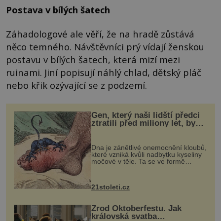
Postava v bílých šatech
Záhadologové ale věří, že na hradě zůstává
něco temného. Návštěvníci prý vídají ženskou
postavu v bílých šatech, která mizí mezi
ruinami. Jiní popisují náhlý chlad, dětský pláč
nebo křik ozývající se z podzemí.
Gen, který naši lidští předci
ztratili před miliony let, by
mohl pomoci s léčbou
„nemoci králů“
Dna je zánětlivé onemocnění kloubů,
které vzniká kvůli nadbytku kyseliny
močové v těle. Ta se ve formě
krystalků ukládá v blízkosti kloubů,
nejčastěji přitom postihuje palce na
nohou, a způsobuje bole...
21stoleti.cz
Zrod Oktoberfestu. Jak
královská svatba