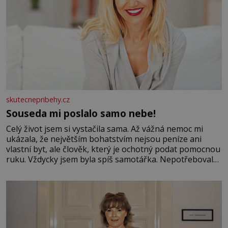
skutecnepribehy.cz
Souseda mi poslalo samo nebe!
Celý život jsem si vystačila sama. Až vážná nemoc mi
ukázala, že největším bohatstvím nejsou peníze ani
vlastní byt, ale člověk, který je ochotný podat pomocnou
ruku. Vždycky jsem byla spíš samotářka. Nepotřebovala
jsem kolem sebe partu kamarádek ani partnera. Stačily
mi knihy, práce a hlavně klid. Hned po studiích jsem
odešla z rodného města,