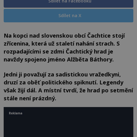
Sdílet na Facebooku
Sdílet na X
Na kopci nad slovenskou obcí Čachtice stojí
zřícenina, která už staletí nahání strach. S
rozpadajícími se zdmi Čachtický hrad je
navždy spojeno jméno Alžběta Báthory.
Jedni ji považují za sadistickou vražedkyni,
druzí za oběť politického spiknutí. Legendy
však žijí dál. A místní tvrdí, že hrad po setmění
stále není prázdný.
Reklama