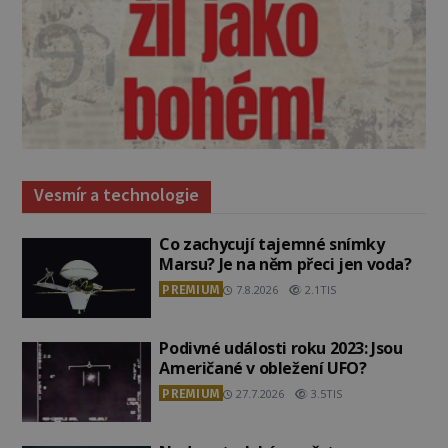
Vesmír a technologie
Co zachycují tajemné snímky
Marsu? Je na něm přeci jen voda?
PREMIUM
7.8.2026
2.1TIS
Podivné události roku 2023: Jsou
Američané v obležení UFO?
PREMIUM
27.7.2026
3.5TIS