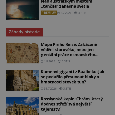
Nad australským městem
„tančila“ záhadná světla
PREMIUM
4.7.2026
3.4TIS
Záhady historie
Mapa Piriho Reise: Zakázané
vědění starověku, nebo jen
geniální práce osmanského
admirála?
1.8.2026
3.3TIS
Kamenní giganti z Baalbeku: Jak
se podařilo přesunout bloky o
hmotnosti stovek tun?
31.7.2026
3.3TIS
Rosslynská kaple: Chrám, který
dodnes střeží svá největší
tajemství