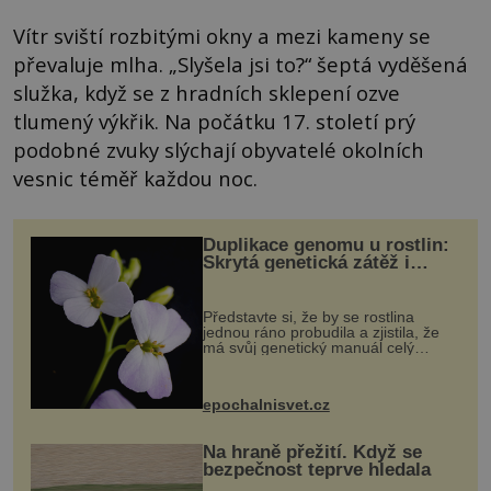
Vítr sviští rozbitými okny a mezi kameny se
převaluje mlha. „Slyšela jsi to?“ šeptá vyděšená
služka, když se z hradních sklepení ozve
tlumený výkřik. Na počátku 17. století prý
podobné zvuky slýchají obyvatelé okolních
vesnic téměř každou noc.
Duplikace genomu u rostlin:
Skrytá genetická zátěž i
evoluční výhoda
Představte si, že by se rostlina
jednou ráno probudila a zjistila, že
má svůj genetický manuál celý
dvakrát. Přesně to se občas v
přírodě stane – a podle nového
výzkumu to může být pro druhy
epochalnisvet.cz
vstupenka...
Na hraně přežití. Když se
bezpečnost teprve hledala