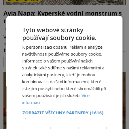
Ayia Napa: Kyperské vodní monstrum s
mírumilovnou povahou
Tyto webové stránky
OD
FILIP APPL
7.8.2026
4.8TIS
Vodní monstra jsou poměrně častým koloritem
používají soubory cookie.
nejrůznějších jezer, řek či ostrovů. Mnozí skeptici
K personalizaci obsahu, reklam a analýze
to přikládají hlavně snaze dané místo zviditelnit a
návštěvnosti používáme soubory cookie.
přitáhnout k němu pozornost záhadám
Informace o vašem používání našich
ZOBRAZIT VÍCE
nakloněných turistů. Je to také případ kyperského
stránek také sdílíme s našimi reklamními a
tvora jménem Ayia Napa? Nebo se může za
analytickými partnery, kteří je mohou
legendami o něm ukrývat nějaký pravdivý základ?
kombinovat s dalšími informacemi, které
V blízkosti Mysu Greco, jak se přez
jste jim poskytli nebo které shromáždili při
vašem používání jejich služeb.
Více
informací
ZOBRAZIT VŠECHNY PARTNERY
(1616)
→