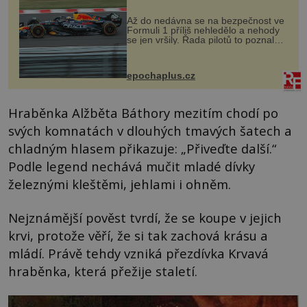
Až do nedávna se na bezpečnost ve
Formuli 1 příliš nehledělo a nehody
se jen vršily. Řada pilotů to poznala
na vlastní kůži, často s trvalými
následky nebo bohužel i ztrátou
života. Dnes nepochopiteln...
epochaplus.cz
Hraběnka Alžběta Báthory mezitím chodí po
svých komnatách v dlouhých tmavých šatech a
chladným hlasem přikazuje: „Přiveďte další.“
Podle legend nechává mučit mladé dívky
železnými kleštěmi, jehlami i ohněm.
Nejznámější pověst tvrdí, že se koupe v jejich
krvi, protože věří, že si tak zachová krásu a
mládí. Právě tehdy vzniká přezdívka Krvavá
hraběnka, která přežije staletí.