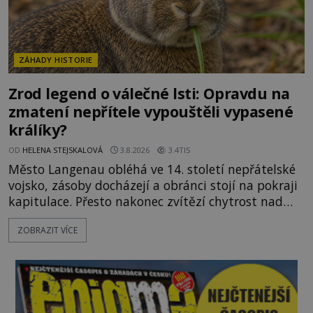
ZÁHADY HISTORIE
Zrod legend o válečné lsti: Opravdu na
zmatení nepřítele vypouštěli vypasené
králíky?
OD
HELENA STEJSKALOVÁ
3.8.2026
3.4TIS
Město Langenau obléhá ve 14. století nepřátelské
vojsko, zásoby docházejí a obránci stojí na pokraji
kapitulace. Přesto nakonec zvítězí chytrost nad
hrubou silou. Podle staré německé legendy vypustí
ZOBRAZIT VÍCE
obyvatelé za hradby dobře živeného králíka, aby
nepřítele přesvědčili, že uvnitř města je jídla stále
dost. Čas pracuje pro obléhatele. Ve městě ubývají
zásoby a každý den znamená další porci strádá