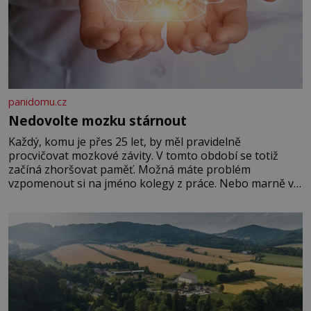
panidomu.cz
Nedovolte mozku stárnout
Každý, komu je přes 25 let, by měl pravidelně
procvičovat mozkové závity. V tomto období se totiž
začíná zhoršovat paměť. Možná máte problém
vzpomenout si na jméno kolegy z práce. Nebo marně v
paměti lovíte název knížky, kterou jste nedávno přečetli.
Je to opravdu tak, s věkem jako kdyby se paměť
rozhodla stávkovat. Cvičte