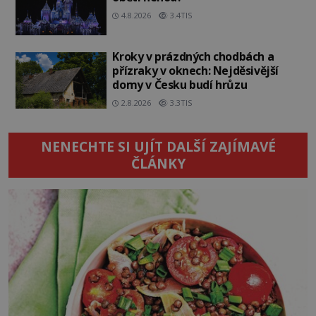
4.8.2026
3.4TIS
Kroky v prázdných chodbách a
přízraky v oknech: Nejděsivější
domy v Česku budí hrůzu
2.8.2026
3.3TIS
NENECHTE SI UJÍT DALŠÍ ZAJÍMAVÉ
ČLÁNKY