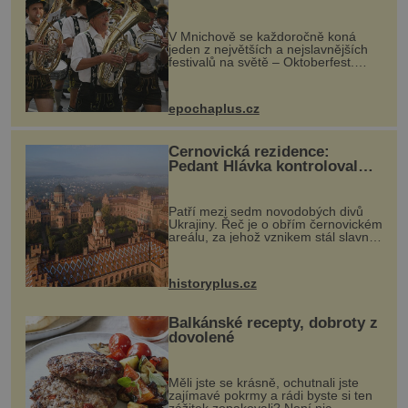
odstartovala největší pivní
festival světa
V Mnichově se každoročně koná
jeden z největších a nejslavnějších
festivalů na světě – Oktoberfest.
Každý rok přiláká miliony
návštěvníků, kteří si vychutnávají
pivo, tradiční jídlo a bavorskou
epochaplus.cz
kultur...
Černovická rezidence:
Pedant Hlávka kontroloval
každou cihlu
Patří mezi sedm novodobých divů
Ukrajiny. Řeč je o obřím černovickém
areálu, za jehož vznikem stál slavný
český architekt Josef Hlávka. Ten si
na něm dal mimořádně záležet. Jeho
stavební plány by při ...
historyplus.cz
Balkánské recepty, dobroty z
dovolené
Měli jste se krásně, ochutnali jste
zajímavé pokrmy a rádi byste si ten