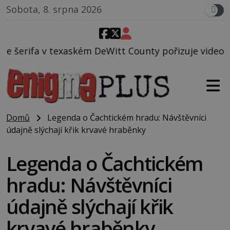
Sobota, 8. srpna 2026
 DeWitt County pořizuje video, na kterém před jeho 
Domů
Legenda o Čachtickém hradu: Návštěvníci
údajně slýchají křik krvavé hraběnky
Legenda o Čachtickém
hradu: Návštěvníci
údajně slýchají křik
krvavé hraběnky