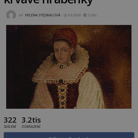
od
HELENA STEJSKALOVÁ
6.6.2026
3.2tis
322
3.2tis
SDÍLENÍ
ZOBRAZENÍ