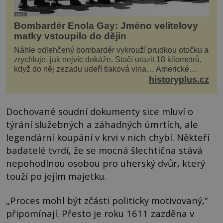
Bombardér Enola Gay: Jméno velitelovy
matky vstoupilo do dějin
Náhle odlehčený bombardér vykrouží prudkou otočku a
zrychluje, jak nejvíc dokáže. Stačí urazit 18 kilometrů,
když do něj zezadu udeří tlaková vlna… Americké
rozhodnutí svrhnout ničivou jadernou bombu ...
historyplus.cz
Dochované soudní dokumenty sice mluví o
týrání služebných a záhadných úmrtích, ale
legendární koupání v krvi v nich chybí. Někteří
badatelé tvrdí, že se mocná šlechtična stává
nepohodlnou osobou pro uherský dvůr, který
touží po jejím majetku.
„Proces mohl být zčásti politicky motivovaný,“
připomínají. Přesto je roku 1611 zazděna v