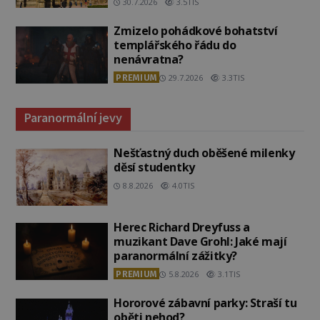
30.7.2026
3.5TIS
Zmizelo pohádkové bohatství
templářského řádu do
nenávratna?
PREMIUM
29.7.2026
3.3TIS
Paranormální jevy
Nešťastný duch oběšené milenky
děsí studentky
8.8.2026
4.0TIS
Herec Richard Dreyfuss a
muzikant Dave Grohl: Jaké mají
paranormální zážitky?
PREMIUM
5.8.2026
3.1TIS
Hororové zábavní parky: Straší tu
oběti nehod?