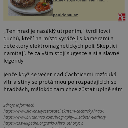
zážitek zopakovali? Není nic
snazšího. Pljeskavica (10 porcí)
Možná jste ji ochutnali na dovolené v
bývalé Jugoslávii, lze ji vi...
panidomu.cz
„Ten hrad je nasáklý utrpením,“ tvrdí lovci
duchů, kteří na místo vyrážejí s kamerami a
detektory elektromagnetických polí. Skeptici
namítají, že za vším stojí sugesce a síla slavné
legendy.
Jenže když se večer nad Čachticemi rozfouká
vítr a stíny se protáhnou po rozpadajících se
hradbách, málokdo tam chce zůstat úplně sám.
Zdroje informací:
https://www.slovenskycestovatel.sk/item/cachticky-hrad/,
https://www.britannica.com/biography/Elizabeth-Bathory,
https://cs.wikipedia.org/wiki/Albta_Bthoryov,