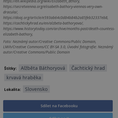
https://en.wikipedia.org/wiki/Elizabeth_Bthory,
https://secretvienna.org/elisabeth-bathory-viennas-very-own-
dracula/,
https://doaj.org/article/e593ab64c0d84b84b2a85feb32337eb8,
https://cachtickyhrad.eu/en/alzbeta-bathoryova/,
https://www.historytoday.com/archive/months-past/death-countess-
elizabeth-bathory,
Foto: Neznámý autor/Creative Commons/Public Domain,
LMih/Creative Commons/CC BY-SA 3.0, Úvodní fotografie: Neznámý
autor/Creative Commons/Public Domain
Alžběta Báthoryová
Čachtický hrad
Štítky:
krvavá hraběka
Slovensko
Lokalita:
Sdílet na Facebooku