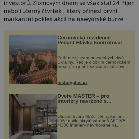
investorů. Zlomovým dnem se však stal 24. říjen
neboli „černý čtvrtek“, který přinesl první
markantní pokles akcií na newyorské burze.
Černovická rezidence:
Pedant Hlávka kontroloval
každou cihlu
Patří mezi sedm novodobých divů
Ukrajiny. Řeč je o obřím černovickém
areálu, za jehož vznikem stál slavný
český architekt Josef Hlávka. Ten si
na něm dal mimořádně záležet. Jeho
stavební plány by při ...
historyplus.cz
Dveře MASTER – pro
interiéry navržené s
rozumem i vášní!
Otočné dveře MASTER, opláštění
kůže antik, skrytá zárubeň AKTIVE
40/00 Interiéry navrhované na
zakázku často vyžadují atypické
rozměry nejen nábytku, ale i
otvorových prvků. Technické zázemí