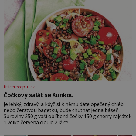
tisicereceptu.cz
Čočkový salát se šunkou
Je lehký, zdravý, a když si k němu dáte opečený chléb
nebo čerstvou bagetku, bude chutnat jedna báseň.
Suroviny 250 g vaší oblíbené čočky 150 g cherry rajčátek
1 velká červená cibule 2 lžíce