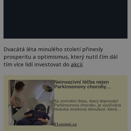
Dvacátá léta minulého století přinesly
prosperitu a optimismus, který nutil čím dál
tím více lidí investovat do
akcií
.
Neinvazivní léčba nejen
Parkinsonovy choroby
pomocí ultrazvukové
„helmy“
Ke zmírnění třesu, který doprovází
Parkinsonovu chorobu, je využívána
hluboká mozková stimulace, která
však vyžaduje vysoce invazivní
zákrok. Ultrazvuk zase není vhodný
k dostatečně přesnému zacílení ...
21stoleti.cz