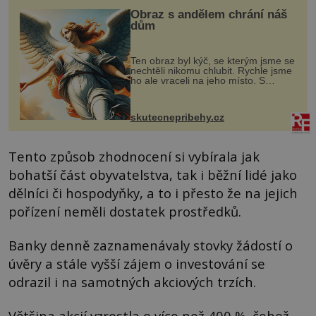
Obraz s andělem chrání náš
dům
Ten obraz byl kýč, se kterým jsme se
nechtěli nikomu chlubit. Rychle jsme
ho ale vraceli na jeho místo. S
manželem Vaškem jsme si pořídili
chaloupku, takový domek na severu
Čech, kde jsme si naplánova...
skutecnepribehy.cz
Tento způsob zhodnocení si vybírala jak
bohatší část obyvatelstva, tak i běžní lidé jako
dělníci či hospodyňky, a to i přesto že na jejich
pořízení neměli dostatek prostředků.
Banky denně zaznamenávaly stovky žádostí o
úvěry a stále vyšší zájem o investování se
odrazil i na samotných akciových trzích.
Většina akcií vzrostla o více než 400 %, čehož