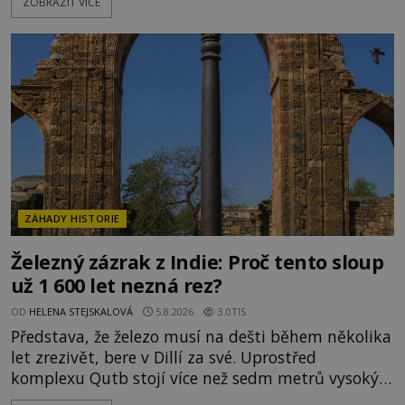
ZOBRAZIT VÍCE
záhady, krádeže i nečekané objevy. Jejich osudy
připomínají dobrodružné romány, přesto se opírají
o skutečné historické události. Ve středověké
Evropě mají relikvie mimořádnou hodnotu. Nejsou
jen předmětem úcty
ZÁHADY HISTORIE
Železný zázrak z Indie: Proč tento sloup
už 1 600 let nezná rez?
OD
HELENA STEJSKALOVÁ
5.8.2026
3.0TIS
Představa, že železo musí na dešti během několika
let zrezivět, bere v Dillí za své. Uprostřed
komplexu Qutb stojí více než sedm metrů vysoký
železný sloup, který už přibližně 1 600 let odolává