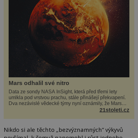
Mars odhalil své nitro
Data ze sondy NASA InSight, která před třemi lety
umlkla pod vrstvou prachu, stále přinášejí překvapení.
Dva nezávislé vědecké týmy nyní oznámily, že Mars
má nejen plášť plný trosek z dávných impaktů,...
21stoleti.cz
Nikdo si ale těchto „bezvýznamných“ výkyvů
nevšímal, k čemuž napomohl i růst jednoho