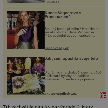
iluxus.cz
dnes umož...
Konec Vagnerové s
Francouzem?
Smutný konec příběhu? Herečka ze
seriálu Studna, Hana Vagnerová
(42), poslední dobou nepůsobí
nejšťastněji. Ačkoli časy její anorexie
jsou už dávno pryč a opět se pyšnila
ženskými křivkami, najednou s...
nasehvezdy.cz
Jak jsem opustila svoje tělo
U známých na chalupě jsme na půdě
našli staré bylinky po babičce.
Zvědavost mi nedala a připravila
jsem si z nich lektvar… Zimní pobyt
na chalupě se pro mě vlastní vinou
změnil v děsivý zážitek, na kt...
skutecnepribehy.cz
Trh zachvátila náhlá vlna výprodejů, který