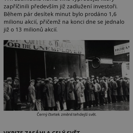
zapříčinili především již zadlužení investoři.
Během pár desítek minut bylo prodáno 1,6
milionu akcií, přičemž na konci dne se jednalo
již o 13 milionů akcií.
Černý čtvrtek změnil tehdejší svět.
VKRIZE ZASÁHLA CELÝ SVĚT