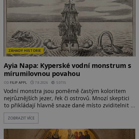
ZÁHADY HISTORIE
Ayia Napa: Kyperské vodní monstrum s
mírumilovnou povahou
OD
FILIP APPL
7.8.2026
5.0TIS
Vodní monstra jsou poměrně častým koloritem
nejrůznějších jezer, řek či ostrovů. Mnozí skeptici
to přikládají hlavně snaze dané místo zviditelnit a
přitáhnout k němu pozornost záhadám
ZOBRAZIT VÍCE
nakloněných turistů. Je to také případ kyperského
tvora jménem Ayia Napa? Nebo se může za
legendami o něm ukrývat nějaký pravdivý základ?