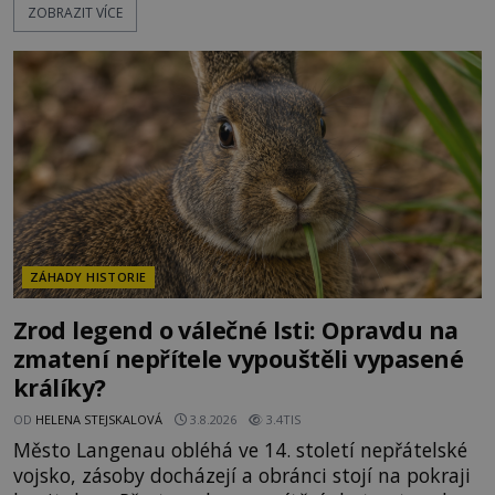
ZOBRAZIT VÍCE
počasí s jen nepatrnými stopami koroze. Jeho
mimořádná trvanlivost dlouho živí legendy o
ztracených technologiích či tajemných
materiálech. Moderní metalurgie však ukazuje, že
skutečné vysvětlení je ješt
ZÁHADY HISTORIE
Zrod legend o válečné lsti: Opravdu na
zmatení nepřítele vypouštěli vypasené
králíky?
OD
HELENA STEJSKALOVÁ
3.8.2026
3.4TIS
Město Langenau obléhá ve 14. století nepřátelské
vojsko, zásoby docházejí a obránci stojí na pokraji