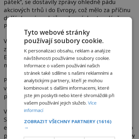
pátek“, se dostavily zprávy ohledně pádu
akciových trhů i do Evropy, což mělo za příčinu
další vlnu výprodejů na burzách v Londýně,
Paříži či Berlíně.
Tyto webové stránky
používají soubory cookie.
Výprodeje i přesto neustávaly a do historie se
zapsalo i „černé pondělí“ a „černé úterý“.
K personalizaci obsahu, reklam a analýze
Ekonomiky většiny zemí se začaly hroutit a
návštěvnosti používáme soubory cookie.
miliony lidí přicházeli o své živobytí a domovy.
Informace o vašem používání našich
stránek také sdílíme s našimi reklamními a
Pomalu se tedy začalo schylovat k nástupu
analytickými partnery, kteří je mohou
velké hospodářské krize, která zasáhla
kombinovat s dalšími informacemi, které
jste jim poskytli nebo které shromáždili při
prakticky celý svět.
vašem používání jejich služeb.
Více
informací
V následujících letech se i přes všechno dařilo
Spojeným státům opětovně nastartovat
ZOBRAZIT VŠECHNY PARTNERY
(1616)
ekonomiku, a to i pomocí programu tehdejšího
→
prezidenta Franklina Roosevelta s názvem New