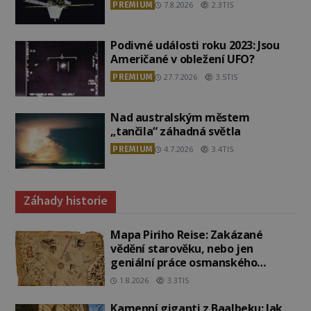
PREMIUM
7.8.2026
2.3TIS
Podivné události roku 2023: Jsou
Američané v obležení UFO?
PREMIUM
27.7.2026
3.5TIS
Nad australským městem
„tančila“ záhadná světla
PREMIUM
4.7.2026
3.4TIS
Záhady historie
Mapa Piriho Reise: Zakázané
vědění starověku, nebo jen
geniální práce osmanského
admirála?
1.8.2026
3.3TIS
Kamenní giganti z Baalbeku: Jak