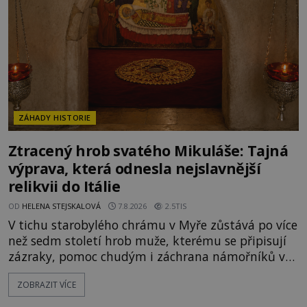
V blízkosti Mysu Greco, jak se přez
ZÁHADY HISTORIE
Ztracený hrob svatého Mikuláše: Tajná
výprava, která odnesla nejslavnější
relikvii do Itálie
OD
HELENA STEJSKALOVÁ
7.8.2026
2.5TIS
V tichu starobylého chrámu v Myře zůstává po více
než sedm století hrob muže, kterému se připisují
zázraky, pomoc chudým i záchrana námořníků v
bouřích. Pak ale přichází rok 1087 a klidné místo
ZOBRAZIT VÍCE
se mění v dějiště podivné noční výpravy. Skupina
italských námořníků otevírá hrob svatého