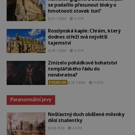
se podařilo přesunout bloky o
hmotnosti stovek tun?
31.7.2026
3.3TIS
Rosslynská kaple: Chrám, který
dodnes střeží svá největší
tajemství
30.7.2026
3.5TIS
Zmizelo pohádkové bohatství
templářského řádu do
nenávratna?
PREMIUM
29.7.2026
3.3TIS
Paranormální jevy
Nešťastný duch oběšené milenky
děsí studentky
8.8.2026
4.3TIS