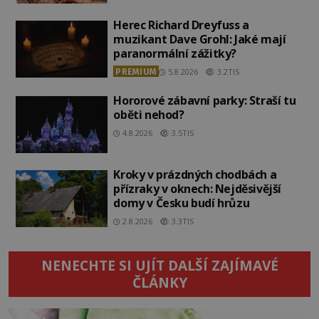
Herec Richard Dreyfuss a
muzikant Dave Grohl: Jaké mají
paranormální zážitky?
PREMIUM
5.8.2026
3.2TIS
Hororové zábavní parky: Straší tu
oběti nehod?
4.8.2026
3.5TIS
Kroky v prázdných chodbách a
přízraky v oknech: Nejděsivější
domy v Česku budí hrůzu
2.8.2026
3.3TIS
NENECHTE SI UJÍT DALŠÍ ZAJÍMAVÉ
ČLÁNKY