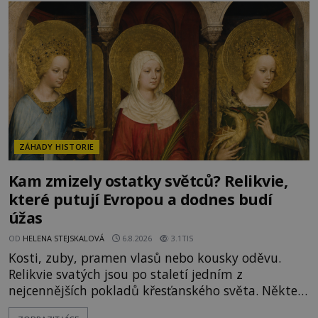
Mikuláše a odváží jeho ostatky přes moře do Bari.
Je to zbožná záchrana před nebezpečím, nebo
promyšlená krádež,
ZÁHADY HISTORIE
Kam zmizely ostatky světců? Relikvie,
které putují Evropou a dodnes budí
úžas
OD
HELENA STEJSKALOVÁ
6.8.2026
3.1TIS
Kosti, zuby, pramen vlasů nebo kousky oděvu.
Relikvie svatých jsou po staletí jedním z
nejcennějších pokladů křesťanského světa. Některé
mají pečlivě doloženou historii, jiné provází