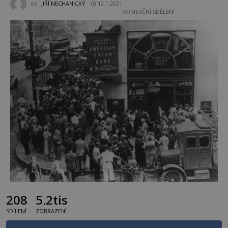
od
JIŘÍ NECHANICKÝ
12.1.2021
KOMERČNÍ SDĚLENÍ
208
5.2tis
SDÍLENÍ
ZOBRAZENÍ