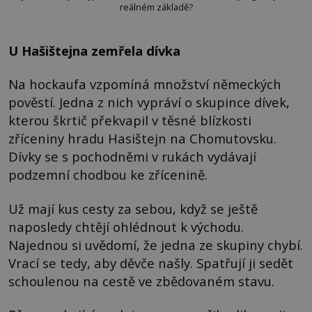
reálném základě?
U Hašištejna zemřela dívka
Na hockaufa vzpomíná množství německých
pověstí. Jedna z nich vypráví o skupince dívek,
kterou škrtič překvapil v těsné blízkosti
zříceniny hradu Hasištejn na Chomutovsku.
Dívky se s pochodněmi v rukách vydávají
podzemní chodbou ke zřícenině.
Už mají kus cesty za sebou, když se ještě
naposledy chtějí ohlédnout k východu.
Najednou si uvědomí, že jedna ze skupiny chybí.
Vrací se tedy, aby děvče našly. Spatřují ji sedět
schoulenou na cestě ve zbědovaném stavu.