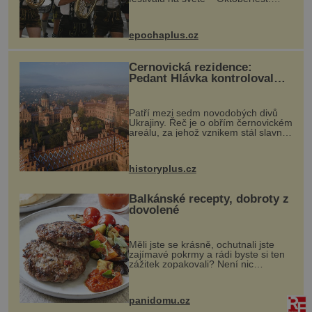
Každý rok přiláká miliony
návštěvníků, kteří si vychutnávají
pivo, tradiční jídlo a bavorskou
epochaplus.cz
kultur...
Černovická rezidence:
Pedant Hlávka kontroloval
každou cihlu
Patří mezi sedm novodobých divů
Ukrajiny. Řeč je o obřím černovickém
areálu, za jehož vznikem stál slavný
český architekt Josef Hlávka. Ten si
na něm dal mimořádně záležet. Jeho
stavební plány by při ...
historyplus.cz
Balkánské recepty, dobroty z
dovolené
Měli jste se krásně, ochutnali jste
zajímavé pokrmy a rádi byste si ten
zážitek zopakovali? Není nic
snazšího. Pljeskavica (10 porcí)
Možná jste ji ochutnali na dovolené v
bývalé Jugoslávii, lze ji vi...
panidomu.cz