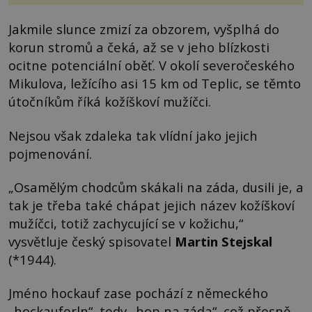
Jakmile slunce zmizí za obzorem, vyšplhá do
korun stromů a čeká, až se v jeho blízkosti
ocitne potenciální oběť. V okolí severočeského
Mikulova, ležícího asi 15 km od Teplic, se těmto
útočníkům říká kožíškoví mužíčci.
Nejsou však zdaleka tak vlídní jako jejich
pojmenování.
„Osamělým chodcům skákali na záda, dusili je, a
tak je třeba také chápat jejich název kožíškoví
mužíčci, totiž zachycující se v kožichu,“
vysvětluje český spisovatel
Martin Stejskal
(*1944).
Jméno hockauf zase pochází z německého
„hockauferln“, tedy „hop na záda“, což přesně