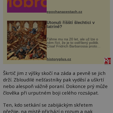
Husově náměstí. Návštěvníci se
mohou těšit na víno, burčák, pes...
epochanacestach.cz
Utonuli říšští šlechtici v
latríně?
Táhne mu na 20 let, ale už lze o
něm říct, že je to ostřílený politik.
Císař Fridrich Barbarossa proto
posílá svého syna a dědice Jindřicha
VI. do Erfurtu, aby se stal
prostředníkem při řešení sporu m...
historyplus.cz
Škrtič jim z výšky skočí na záda a pevně se jich
drží. Zbloudilé nešťastníky pak vyděsí a uškrtí
nebo alespoň vážně poraní. Dokonce prý může
člověka při urputném boji celého rozsápat.
Ten, kdo setkání se zabijáckým skřetem
přežije, na místě přichází o rozum a pak