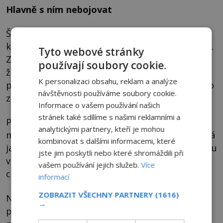
Hlavně s ním nebojovat
Škrtiče si oběti zpravidla všimnou až ve chvíli,
kdy jim přistane na zádech, a to už bývá pozdě.
Tyto webové stránky
Začne je totiž rdousit svými prackami. Říká se,
používají soubory cookie.
že čím více budete s útočníkem bojovat a
K personalizaci obsahu, reklam a analýze
propadat při tom panice, tím více poroste jeho
návštěvnosti používáme soubory cookie.
zběsilost a síla.
Informace o vašem používání našich
stránek také sdílíme s našimi reklamními a
Proč napadá osamělé chodce, když jejich
analytickými partnery, kteří je mohou
mrtvých těl se pak ani nedotkne? Kdo ví. Možná
kombinovat s dalšími informacemi, které
jako u většiny monster jen pro zvrácenou zálibu
jste jim poskytli nebo které shromáždili při
v páchání zla. A možná také proto, že jeho
vašem používání jejich služeb.
Více
chlebem má být lidský strach.
informací
ZOBRAZIT VŠECHNY PARTNERY
(1616)
Naopak na Českolipsku se říká, že jsou mužíčci
→
poměrně neškodní. Podle pověstí skočili