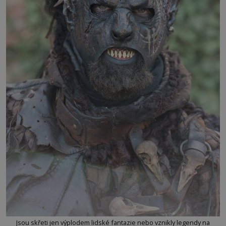
Jsou skřeti jen výplodem lidské fantazie nebo vznikly legendy na