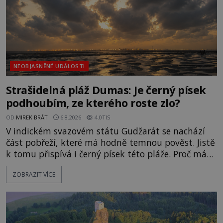
NEOBJASNĚNÉ UDÁLOSTI
Strašidelná pláž Dumas: Je černý písek
podhoubím, ze kterého roste zlo?
OD
MIREK BRÁT
6.8.2026
4.0TIS
V indickém svazovém státu Gudžarát se nachází
část pobřeží, které má hodně temnou pověst. Jistě
k tomu přispívá i černý písek této pláže. Proč má
pláž takové netypické zbarvení? Nakolik jsou
ZOBRAZIT VÍCE
pravdivé historky, že zde došlo k nevysvětlitelným
zmizením turistů? Ti, kteří se nebojí, nás mohou
následovat. Vstupujeme na pláž Dumas ve městě
Surat. Gu