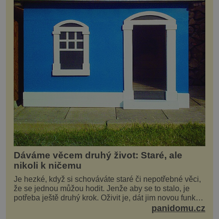
Dáváme věcem druhý život: Staré, ale
nikoli k ničemu
Je hezké, když si schováváte staré či nepotřebné věci,
že se jednou můžou hodit. Jenže aby se to stalo, je
potřeba ještě druhý krok. Oživit je, dát jim novou funkci
a obvykle jim také dopřát zkrášlova...
panidomu.cz