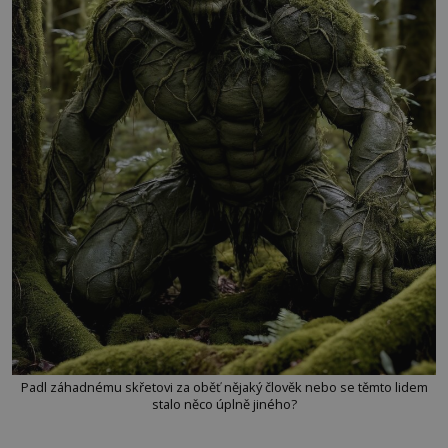
Padl záhadnému skřetovi za oběť nějaký člověk nebo se těmto lidem
stalo něco úplně jiného?