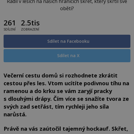
Řádil v lesích na našich hranicích skřet, který škrtil své
oběti?
261
2.5tis
SDÍLENÍ
ZOBRAZENÍ
Sdílet na Facebooku
Sdílet na X
Večerní cestu domů si rozhodnete zkrátit
cestou přes les. Vtom ucítíte podivnou tíhu na
ramenou a do krku se vám zaryjí pracky
s dlouhými drápy. Čím více se snažíte tvora ze
svých zad setřást, tím rychleji jeho síla
narůstá.
Právě na vás zaútočil tajemný hockauf. Skřet,