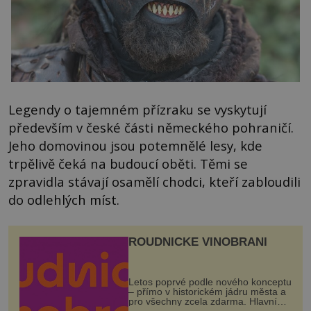
Legendy o tajemném přízraku se vyskytují
především v české části německého pohraničí.
Jeho domovinou jsou potemnělé lesy, kde
trpělivě čeká na budoucí oběti. Těmi se
zpravidla stávají osamělí chodci, kteří zabloudili
do odlehlých míst.
ROUDNICKÉ VINOBRANÍ
Letos poprvé podle nového konceptu
– přímo v historickém jádru města a
pro všechny zcela zdarma. Hlavní
program se odehraje na Karlově a