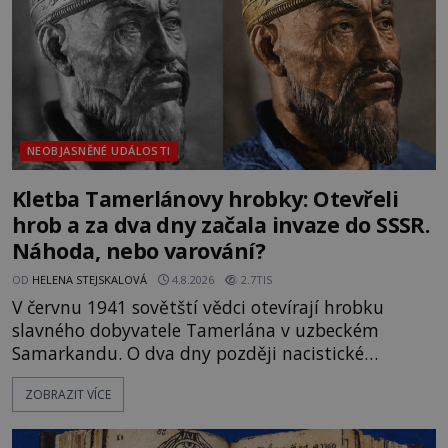
NEOBJASNĚNÉ UDÁLOSTI
Kletba Tamerlánovy hrobky: Otevřeli
hrob a za dva dny začala invaze do SSSR.
Náhoda, nebo varování?
OD
HELENA STEJSKALOVÁ
4.8.2026
2.7TIS
V červnu 1941 sovětští vědci otevírají hrobku
slavného dobyvatele Tamerlána v uzbeckém
Samarkandu. O dva dny později nacistické
Německo zahajuje operaci Barbarossa a napadá
ZOBRAZIT VÍCE
Sovětský svaz. Shoda dat je natolik zarážející, že se
rodí jedna z nejslavnějších „kleteb“ 20. století. Je
na legendě něco pravdy, nebo jde jen o fascinující