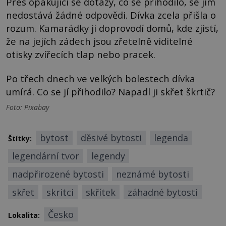
Přes opakující se dotazy, co se přihodilo, se jim
nedostává žádné odpovědi. Dívka zcela přišla o
rozum. Kamarádky ji doprovodí domů, kde zjistí,
že na jejích zádech jsou zřetelně viditelné
otisky zvířecích tlap nebo pracek.
Po třech dnech ve velkých bolestech dívka
umírá. Co se jí přihodilo? Napadl ji skřet škrtič?
Foto: Pixabay
bytost
děsivé bytosti
legenda
Štítky:
legendární tvor
legendy
nadpřirozené bytosti
neznámé bytosti
skřet
skritci
skřítek
záhadné bytosti
Česko
Lokalita: