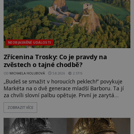
NEOBJASNĚNÉ UDÁLOSTI
Zřícenina Trosky: Co je pravdy na
zvěstech o tajné chodbě?
OD
MICHAELA HOLUBOVÁ
5.8.2026
2.5TIS
„Budeš se smažit v horoucích peklech!“ povykuje
Markéta na o dvě generace mladší Barboru. Ta jí
za chvíli slovní palbu opětuje. První je zarytá
katolička, druhá přesvědčená kališnice. A každá z
ZOBRAZIT VÍCE
nich se usídlí na jedné z věží slavného hradu
Trosky. Šlechtic Ota IV. z Bergova (1399–1452) patří
mezi vůdce protihusitského boje. Za manželku má
skutečně jistou