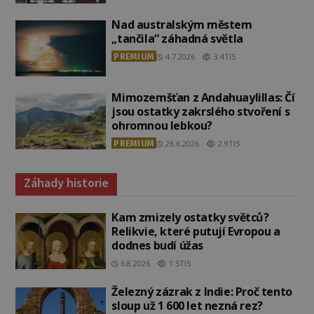
Nad australským městem
„tančila“ záhadná světla
PREMIUM
4.7.2026
3.4TIS
Mimozemšťan z Andahuaylillas: Čí
jsou ostatky zakrslého stvoření s
ohromnou lebkou?
PREMIUM
26.6.2026
2.9TIS
Záhady historie
Kam zmizely ostatky světců?
Relikvie, které putují Evropou a
dodnes budí úžas
6.8.2026
1.5TIS
Železný zázrak z Indie: Proč tento
sloup už 1 600 let nezná rez?