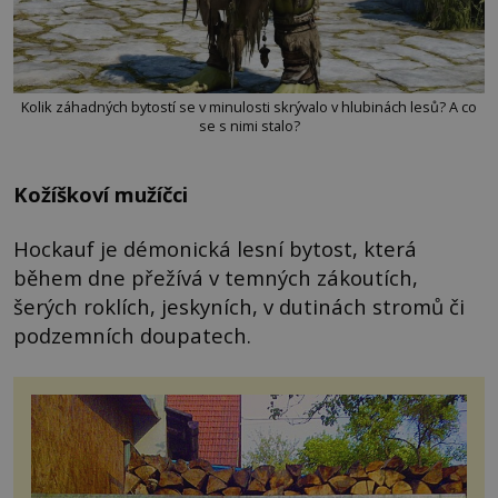
Kolik záhadných bytostí se v minulosti skrývalo v hlubinách lesů? A co
se s nimi stalo?
Kožíškoví mužíčci
Hockauf je démonická lesní bytost, která
během dne přežívá v temných zákoutích,
šerých roklích, jeskyních, v dutinách stromů či
podzemních doupatech.