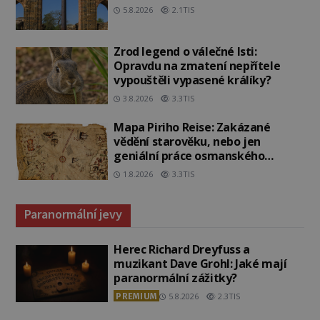
5.8.2026
2.1TIS
Zrod legend o válečné lsti:
Opravdu na zmatení nepřítele
vypouštěli vypasené králíky?
3.8.2026
3.3TIS
Mapa Piriho Reise: Zakázané
vědění starověku, nebo jen
geniální práce osmanského
admirála?
1.8.2026
3.3TIS
Paranormální jevy
Herec Richard Dreyfuss a
muzikant Dave Grohl: Jaké mají
paranormální zážitky?
PREMIUM
5.8.2026
2.3TIS