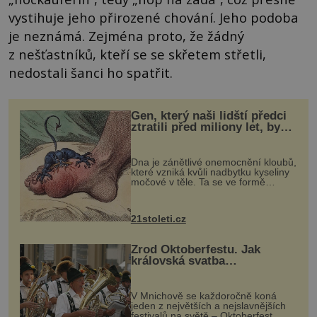
vystihuje jeho přirozené chování. Jeho podoba
je neznámá. Zejména proto, že žádný
z nešťastníků, kteří se se skřetem střetli,
nedostali šanci ho spatřit.
Gen, který naši lidští předci
ztratili před miliony let, by
mohl pomoci s léčbou
„nemoci králů“
Dna je zánětlivé onemocnění kloubů,
které vzniká kvůli nadbytku kyseliny
močové v těle. Ta se ve formě
krystalků ukládá v blízkosti kloubů,
nejčastěji přitom postihuje palce na
nohou, a způsobuje bole...
21stoleti.cz
Zrod Oktoberfestu. Jak
královská svatba
odstartovala největší pivní
festival světa
V Mnichově se každoročně koná
jeden z největších a nejslavnějších
festivalů na světě – Oktoberfest.