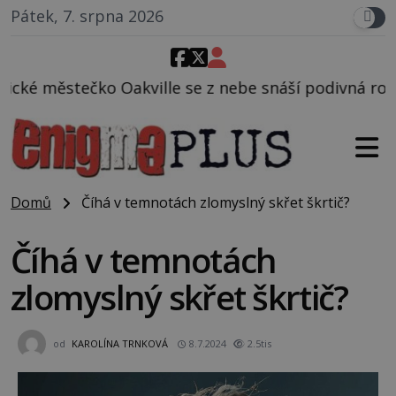
Pátek, 7. srpna 2026
e se z nebe snáší podivná rosolovitá látka neznámé
Domů
Číhá v temnotách zlomyslný skřet škrtič?
Číhá v temnotách
zlomyslný skřet škrtič?
od
KAROLÍNA TRNKOVÁ
8.7.2024
2.5tis