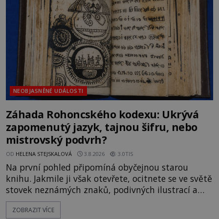
souhru okolností? Když antropolog Michail
Gerasimov (1907-1970) a
NEOBJASNĚNÉ UDÁLOSTI
Záhada Rohoncského kodexu: Ukrývá
zapomenutý jazyk, tajnou šifru, nebo
mistrovský podvrh?
OD
HELENA STEJSKALOVÁ
3.8.2026
3.0TIS
Na první pohled připomíná obyčejnou starou
knihu. Jakmile ji však otevřete, ocitnete se ve světě
stovek neznámých znaků, podivných ilustrací a
textu, který už téměř dvě století vzdoruje všem
ZOBRAZIT VÍCE
pokusům o rozluštění. Rohoncský kodex patří mezi