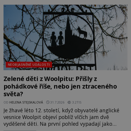
největší záhady evropských dějin a dodnes nikdo s
jistotou neví, kdo jej napsal, kdy vznikl ani co
vlastně vypráví. Rohoncský kodex se poprvé
objevuje v roce
NEOBJASNĚNÉ UDÁLOSTI
Zelené děti z Woolpitu: Přišly z
pohádkové říše, nebo jen ztraceného
světa?
OD
HELENA STEJSKALOVÁ
31.7.2026
3.2TIS
Je žhavé léto 12. století, když obyvatelé anglické
vesnice Woolpit objeví poblíž vlčích jam dvě
vyděšené děti. Na první pohled vypadají jako
každé jiné, až na jednu děsivou výjimku. Jejich