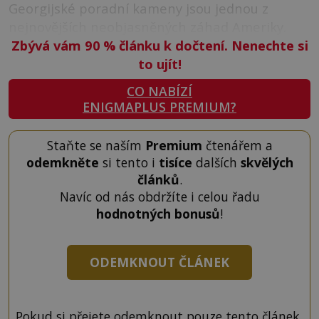
Georgijské poradní kameny jsou jednou z
nejnovějších neobjasněných záhad Ameriky.
Zbývá vám 90
%
článku k dočtení. Nenechte si
to ujít!
CO NABÍZÍ
ENIGMAPLUS PREMIUM?
Staňte se naším
Premium
čtenářem a
odemkněte
si tento i
tisíce
dalších
skvělých
článků
.
Navíc od nás obdržíte i celou řadu
hodnotných bonusů
!
ODEMKNOUT ČLÁNEK
Pokud si přejete odemknout pouze tento článek,