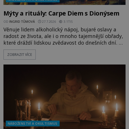
Mýty a rituály: Carpe Diem s Dionýsem
OD
INGRID TŮMOVÁ
27.7.2026
3.1TIS
Věnuje lidem alkoholický nápoj, bujaré oslavy a
radost ze života, ale i o mnoho tajemnější obřady,
které dráždí lidskou zvědavost do dnešních dní. Co
doopravdy představuje bůh, jemuž Římané říkají
ZOBRAZIT VÍCE
Bakchus? Mytologický příběh řeckého boha
Dionýsa není zrovna idylická pohádka. Bůh Zeus jej
zplodí se svou milenkou Semelou, což Diova žena
Héra nemůže nechat b
NÁBOŽENSTVÍ A OKULTISMUS