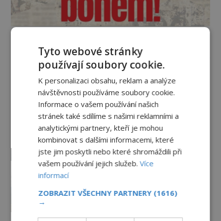
Vesmír a technologie
Tyto webové stránky
používají soubory cookie.
Podivné události roku 2023: Jsou
K personalizaci obsahu, reklam a analýze
Američané v obležení UFO?
návštěvnosti používáme soubory cookie.
PREMIUM
27.7.2026
3.5TIS
Informace o vašem používání našich
stránek také sdílíme s našimi reklamními a
Nad australským městem
analytickými partnery, kteří je mohou
„tančila“ záhadná světla
kombinovat s dalšími informacemi, které
PREMIUM
4.7.2026
3.4TIS
jste jim poskytli nebo které shromáždili při
vašem používání jejich služeb.
Více
informací
Mimozemšťan z Andahuaylillas: Čí
jsou ostatky zakrslého stvoření s
ZOBRAZIT VŠECHNY PARTNERY
(1616)
ohromnou lebkou?
→
PREMIUM
26.6.2026
2.9TIS