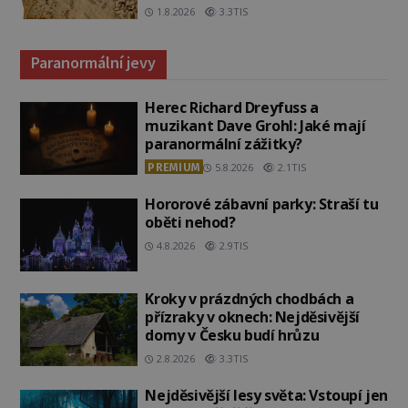
admirála?
1.8.2026
3.3TIS
Paranormální jevy
Herec Richard Dreyfuss a
muzikant Dave Grohl: Jaké mají
paranormální zážitky?
PREMIUM
5.8.2026
2.1TIS
Hororové zábavní parky: Straší tu
oběti nehod?
4.8.2026
2.9TIS
Kroky v prázdných chodbách a
přízraky v oknech: Nejděsivější
domy v Česku budí hrůzu
2.8.2026
3.3TIS
Nejděsivější lesy světa: Vstoupí jen