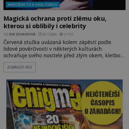
NÁBOŽENSTVÍ A OKULTISMUS
Magická ochrana proti zlému oku,
kterou si oblíbily i celebrity
OD
EVA SOUKUPOVÁ
20.7.2026
3.1TIS
Červená stužka uvázaná kolem zápěstí podle
lidové pověrčivosti v některých kulturách
ochraňuje svého nositele před zlým okem, kletbou,
která může přivodit neštěstí či nemoc. S tímto
ZOBRAZIT VÍCE
nenápadným symbolem magické ochrany lze
občas spatřit i různé celebrity včetně Madonny
nebo Leonarda DiCapria. Na Blízkém východě a v
židovských komunitách po celém světě, je