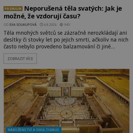
Neporušená těla svatých: Jak je
PREMIUM
možné, že vzdorují času?
OD
EVA SOUKUPOVÁ
6.8.2026
945
Těla mnohých světců se zázračně nerozkládají ani
desítky či stovky let po jejich smrti, ačkoliv na nich
často nebylo provedeno balzamování či jiné
pokusy o konzervaci. Neporušené ostatky bývají
ZOBRAZIT VÍCE
považovány za důkaz svatosti zemřelých. Jaké
tajemné síly těla významných náboženských
osobností ochraňují? Na hřbitově u kláštera
Milosrdných
NÁBOŽENSTVÍ A OKULTISMUS