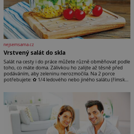
nejsemsama.cz
Vrstvený salát do skla
Salát na cesty i do práce můžete různě obměňovat podle
toho, co máte doma. Zálivkou ho zalijte až těsně před
podáváním, aby zeleninu nerozmočila. Na 2 porce
potřebujete: ✿ 1/4 ledového nebo jiného salátu (římský
salát, polníček…) ✿ 1 malá konzerva kukuřice ✿ ½
okurky ✿ 2 rajčata Zálivka: ✿ 4 lžíce olivového oleje ✿ 1
lžíci citronové šťávy ✿ ½ stroužku