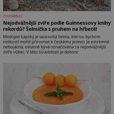
21stoleti.cz
Nejodvážnější zvíře podle Guinnessovy knihy
rekordů? Šelmička s pruhem na hřbetě!
Medojed kapský je lasicovitá šelma, kterou bychom
velikostí mohli přirovnat k českému jezevci. Je extrémně
nebojácná, ostatně bývá označována za nejodvážnější
zvíře vůbec. V této souvislosti je dokonc