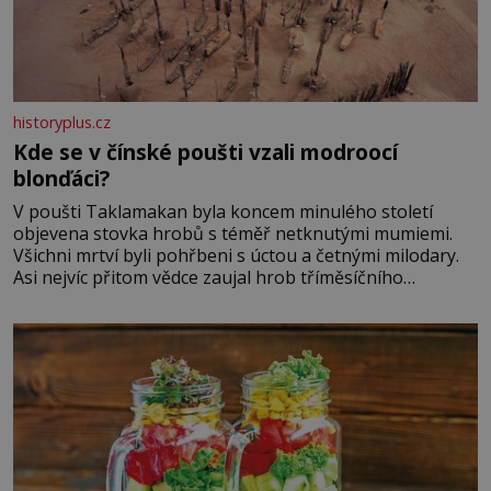
historyplus.cz
Kde se v čínské poušti vzali modroocí
blonďáci?
V poušti Taklamakan byla koncem minulého století
objevena stovka hrobů s téměř netknutými mumiemi.
Všichni mrtví byli pohřbeni s úctou a četnými milodary.
Asi nejvíc přitom vědce zaujal hrob tříměsíčního
chlapečka s modrou filcovou čapkou, z níž se draly
blonďaté vlásky. Fakt, že jsou těla dávných lidí nesmírně
dobře zachovalá, přičítají odborníci zdejším klimatickým
podmínkám. Sucho, prosolené písky a extrémně