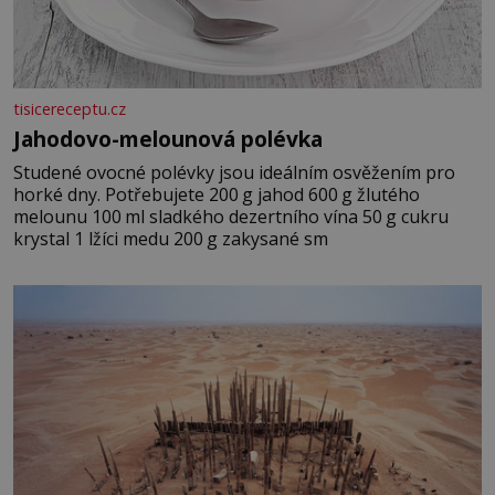
tisicereceptu.cz
Jahodovo-melounová polévka
Studené ovocné polévky jsou ideálním osvěžením pro
horké dny. Potřebujete 200 g jahod 600 g žlutého
melounu 100 ml sladkého dezertního vína 50 g cukru
krystal 1 lžíci medu 200 g zakysané sm