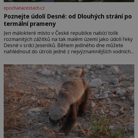
epochanacestach.cz
Poznejte údolí Desné: od Dlouhých strání po
termální prameny
Jen málokteré místo v České republice nabízí tolik
rozmanitých zážitků na tak malém území jako údolí řeky
Desné v srdci Jeseníků. Během jediného dne můžete
nahlédnout do útrob jedné z nejvýznamnějších vodních
elektráren v Evropě, vydat se na horské hřebeny, projet
se na koloběžce a den zakončit poznáváním památek ve
Velkých Losinách nebo v termálním