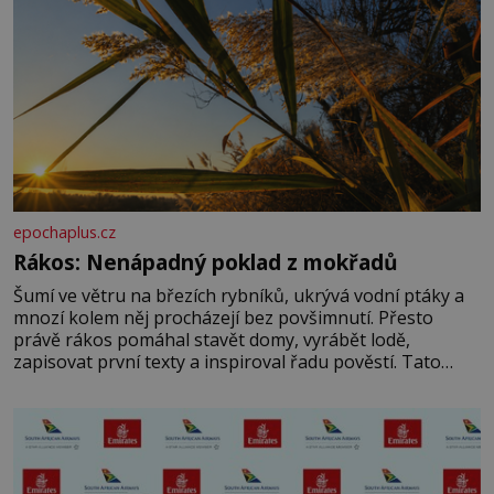
epochaplus.cz
Rákos: Nenápadný poklad z mokřadů
Šumí ve větru na březích rybníků, ukrývá vodní ptáky a
mnozí kolem něj procházejí bez povšimnutí. Přesto
právě rákos pomáhal stavět domy, vyrábět lodě,
zapisovat první texty a inspiroval řadu pověstí. Tato
skromná, ale užitečná rostlina provází člověka už tisíce
let. Většina lidí vnímá rákos jen jako obyčejnou kulisu
letního koupání. Stačí se však podívat