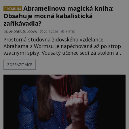
Abramelinova magická kniha:
PREMIUM
Obsahuje mocná kabalistická
zaříkávadla?
OD
ANDREA ŠULCOVÁ
22.7.2026
3.5TIS
Prostorná studovna židovského vzdělance
Abrahama z Wormsu je napěchovaná až po strop
vzácnými spisy. Vousatý učenec sedí za stolem a
před sebou má rozložený jeden z nejzáhadnějších
ZOBRAZIT VÍCE
magických textů. Jde o Abramelinův grimoár, který
sám sepsal. Skutečně do něj zaznamenal mocná
kouzla, jak si někteří myslí, nebo jde o pouhou
pověru? Už šest měsíců pobývá