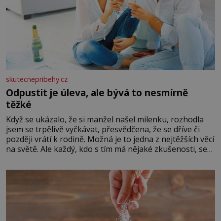
skutecnepribehy.cz
Odpustit je úleva, ale bývá to nesmírně
těžké
Když se ukázalo, že si manžel našel milenku, rozhodla
jsem se trpělivě vyčkávat, přesvědčena, že se dříve či
později vrátí k rodině. Možná je to jedna z nejtěžších věcí
na světě. Ale každý, kdo s tím má nějaké zkušenosti, se
zapřísahá, že pokud odpustíte, znatelně se vám uleví.
Když se ke mně doneslo, že si manžel pořídil milenku,