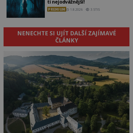
ti nejodvážnější!
PREMIUM
1.8.2026
3.5TIS
NENECHTE SI UJÍT DALŠÍ ZAJÍMAVÉ
ČLÁNKY