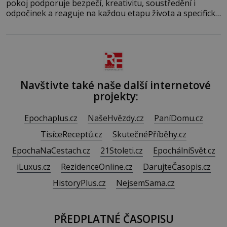
pokoj podporuje bezpečí, kreativitu, soustředění i
odpočinek a reaguje na každou etapu života a specifické
potřeby dítěte. Pro nejmenší je klíčová jednoduchost,
měkkost a bezpečí, proto by pokoj miminka měl působit
především klidně a útulně. Předškolní věk je
Navštivte také naše další internetové
projekty:
Epochaplus.cz
NašeHvězdy.cz
PaníDomu.cz
TisíceReceptů.cz
SkutečnéPříběhy.cz
EpochaNaCestach.cz
21Stoleti.cz
EpochálníSvět.cz
iLuxus.cz
RezidenceOnline.cz
DarujteČasopis.cz
HistoryPlus.cz
NejsemSama.cz
PŘEDPLATNÉ ČASOPISU