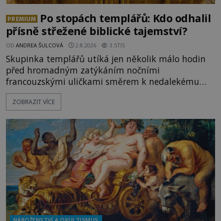
Po stopách templářů: Kdo odhalil
PREMIUM
přísně střežené biblické tajemství?
OD
ANDREA ŠULCOVÁ
2.8.2026
3.5TIS
Skupinka templářů utíká jen několik málo hodin
před hromadným zatýkáním nočními
francouzskými uličkami směrem k nedalekému
přístavu. Jeden z nich má přes ramena ranec s
ZOBRAZIT VÍCE
tajemným obsahem. Kapitán lodi už na ně čeká.
„Dejte to do podpalubí a připravte se. Za chvíli
vyplouváme,“ sdělí jim. „Kam máme namířeno,
kapitáne?“ zeptá se ho jeden z templářů. „Do Sk
NÁBOŽENSTVÍ A OKULTISMUS