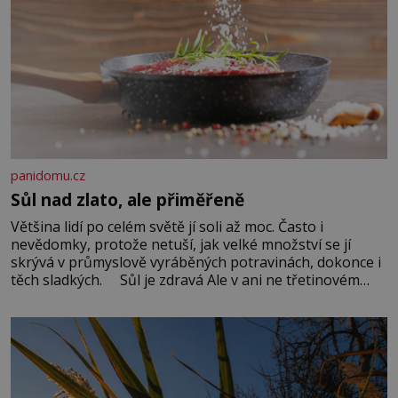
panidomu.cz
Sůl nad zlato, ale přiměřeně
Většina lidí po celém světě jí soli až moc. Často i
nevědomky, protože netuší, jak velké množství se jí
skrývá v průmyslově vyráběných potravinách, dokonce i
těch sladkých. Sůl je zdravá Ale v ani ne třetinovém
množství, než je pro většinu populace běžné. Její
základní složky– sodík a chlór – jsou zásadní pro
správné hospodaření