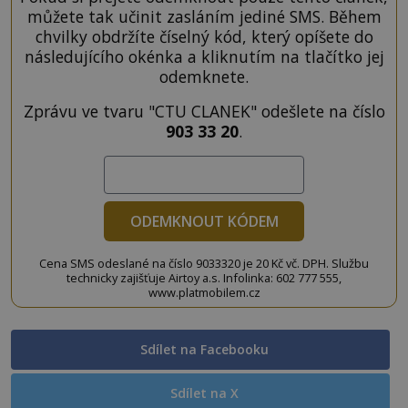
můžete tak učinit zasláním jediné SMS. Během
chvilky obdržíte číselný kód, který opíšete do
následujícího okénka a kliknutím na tlačítko jej
odemknete.
Zprávu ve tvaru "CTU CLANEK" odešlete na číslo
903 33 20
.
ODEMKNOUT KÓDEM
Cena SMS odeslané na číslo 9033320 je 20 Kč vč. DPH. Službu
technicky zajišťuje Airtoy a.s. Infolinka: 602 777 555,
www.platmobilem.cz
Sdílet na Facebooku
Sdílet na X