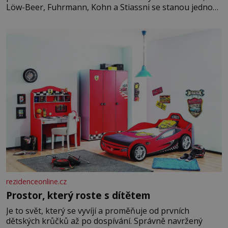
Löw-Beer, Fuhrmann, Kohn a Stiassni se stanou jednou
z hlavních dramaturgických linií festivalu židovské
kultury ŠTETL FEST 2026. Některé návraty nejsou
jednoduché. Místa, která si člověk pamatuje z rodinných
vyprávění, už dávno
rezidenceonline.cz
Prostor, který roste s dítětem
Je to svět, který se vyvíjí a proměňuje od prvních
dětských krůčků až po dospívání. Správně navržený