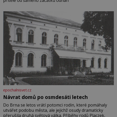
přítele od samého začátku odhán
epochalnisvet.cz
Návrat domů po osmdesáti letech
Do Brna se letos vrátí potomci rodin, které pomáhaly
utvářet podobu města, ale jejichž osudy dramaticky
přerušila druhá světová válka. Příběhy rodů Placzek,