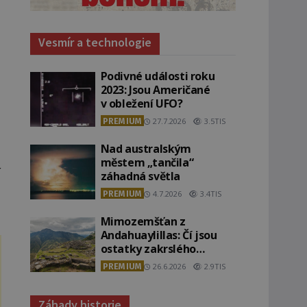
Vesmír a technologie
Podivné události roku
2023: Jsou Američané
v obležení UFO?
PREMIUM
27.7.2026
3.5TIS
Nad australským
městem „tančila“
í
záhadná světla
PREMIUM
4.7.2026
3.4TIS
Mimozemšťan z
Andahuaylillas: Čí jsou
ostatky zakrslého
stvoření s ohromnou
PREMIUM
26.6.2026
2.9TIS
lebkou?
Záhady historie