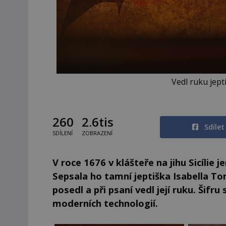
Vedl ruku jept
260
2.6tis
Sdíle
SDÍLENÍ
ZOBRAZENÍ
V roce 1676 v klášteře na jihu Sicílie 
Sepsala ho tamní jeptiška Isabella To
posedl a při psaní vedl její ruku. Šifru
moderních technologií.