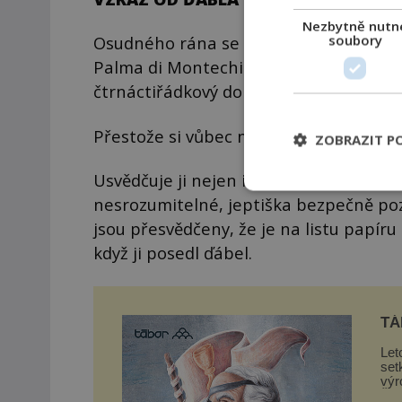
Nezbytně nutn
soubory
Osudného rána se 31letá sestra Maria 
Palma di Montechiaro a uvědomí si, že 
čtrnáctiřádkový dopis psaný nesrozumi
Přestože si vůbec na nic nevzpomíná, j
ZOBRAZIT P
Usvědčuje ji nejen inkoust na jejích dlan
nesrozumitelné, jeptiška bezpečně pozn
jsou přesvědčeny, že je na listu papíru
když ji posedl ďábel.
TÁ
Let
set
výr
Žižk