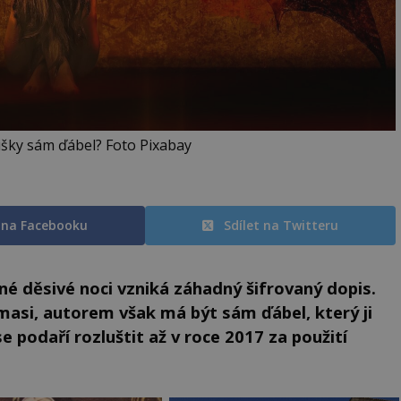
išky sám ďábel? Foto Pixabay
t na Facebooku
Sdílet na Twitteru
jené děsivé noci vzniká záhadný šifrovaný dopis.
masi, autorem však má být sám ďábel, který ji
 se podaří rozluštit až v roce 2017 za použití