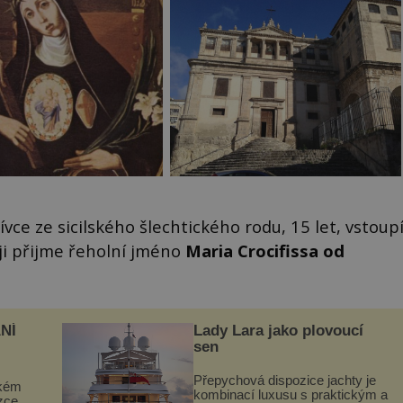
vce ze sicilského šlechtického rodu, 15 let, vstoup
ji přijme řeholní jméno
Maria Crocifissa od
NÍ
Lady Lara jako plovoucí
sen
Přepychová dispozice jachty je
ckém
kombinací luxusu s praktickým a
zcela