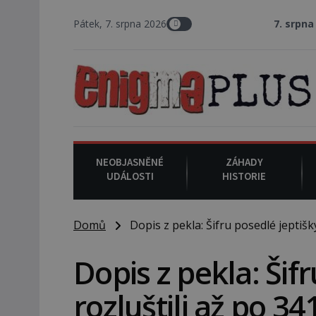
Pátek, 7. srpna 2026
7. srpna 1994
: Na ameri
NEOBJASNĚNÉ
ZÁHADY
UDÁLOSTI
HISTORIE
Domů
Dopis z pekla: Šifru posedlé jeptišky
Dopis z pekla: Šif
rozluštili až po 34