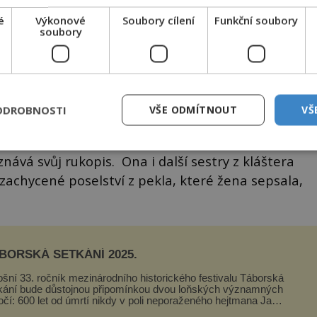
é
Výkonové
Soubory cílení
Funkční soubory
soubory
probudí na podlaze své cely v klášteře města
je celá umazaná od inkoustu. Vedle ní leží
telnou směsici starobylých písem.
e více než zřejmé, že dopis napsala právě ona.
ODROBNOSTI
VŠE ODMÍTNOUT
VŠ
ích, ale i jednotlivé znaky, v nichž, jakkoliv jsou
ává svůj rukopis. Ona i další sestry z kláštera
 zachycené poselství z pekla, které žena sepsala,
BORSKÁ SETKÁNÍ 2025.
ošní 33. ročník mezinárodního historického festivalu Táborská
kání bude důstojnou připomínkou dvou loňských významných
očí: 600 let od úmrtí nikdy v poli neporaženého hejtmana Jana
y z Tr...