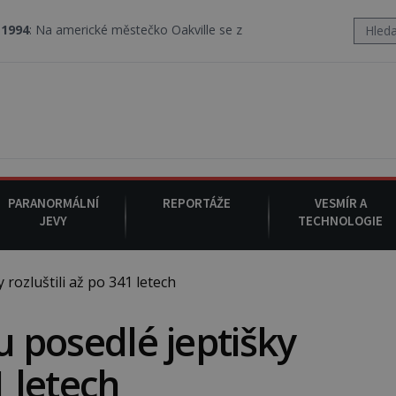
cké městečko Oakville se z nebe snáší podivná rosolovitá látka ne
PARANORMÁLNÍ
REPORTÁŽE
VESMÍR A
JEVY
TECHNOLOGIE
 rozluštili až po 341 letech
ru posedlé jeptišky
1 letech