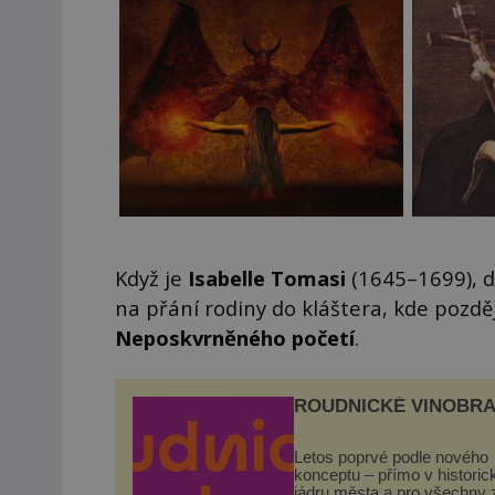
Když je
Isabelle Tomasi
(1645–1699), dí
na přání rodiny do kláštera, kde pozdě
Neposkvrněného početí
.
ROUDNICKÉ VINOBRA
Letos poprvé podle nového
konceptu – přímo v histori
jádru města a pro všechny 