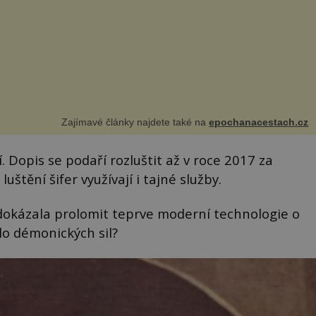
Zajímavé články najdete také na
epochanacestach.cz
í. Dopis se podaří rozluštit až v roce 2017 za
štění šifer využívají i tajné služby.
 dokázala prolomit teprve moderní technologie o
ílo démonických sil?