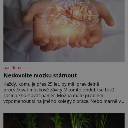
panidomu.cz
Nedovolte mozku stárnout
Každý, komu je přes 25 let, by měl pravidelně
procvičovat mozkové závity. V tomto období se totiž
začíná zhoršovat paměť. Možná máte problém
vzpomenout si na jméno kolegy z práce. Nebo marně v
paměti lovíte název knížky, kterou jste nedávno přečetli.
Je to opravdu tak, s věkem jako kdyby se paměť
rozhodla stávkovat. Cvičte