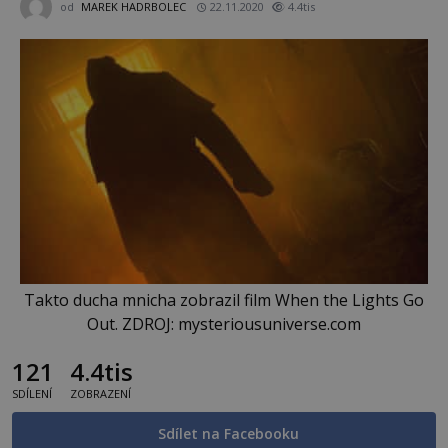
od
MAREK HADRBOLEC
22.11.2020
4.4tis
Takto ducha mnicha zobrazil film When the Lights Go
Out. ZDROJ: mysteriousuniverse.com
121
4.4tis
SDÍLENÍ
ZOBRAZENÍ
Sdílet na Facebooku