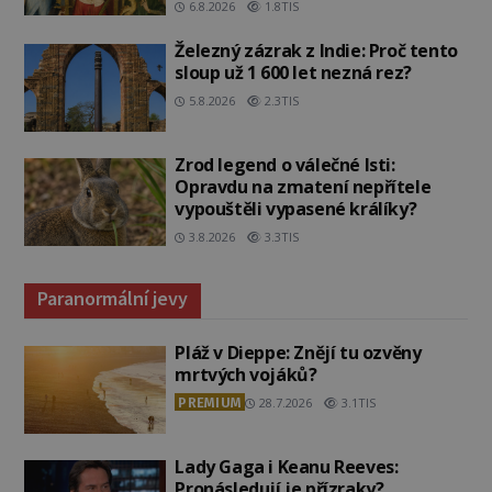
6.8.2026
1.8TIS
Železný zázrak z Indie: Proč tento
sloup už 1 600 let nezná rez?
5.8.2026
2.3TIS
Zrod legend o válečné lsti:
Opravdu na zmatení nepřítele
vypouštěli vypasené králíky?
3.8.2026
3.3TIS
Paranormální jevy
Pláž v Dieppe: Znějí tu ozvěny
mrtvých vojáků?
PREMIUM
28.7.2026
3.1TIS
Lady Gaga i Keanu Reeves:
Pronásledují je přízraky?