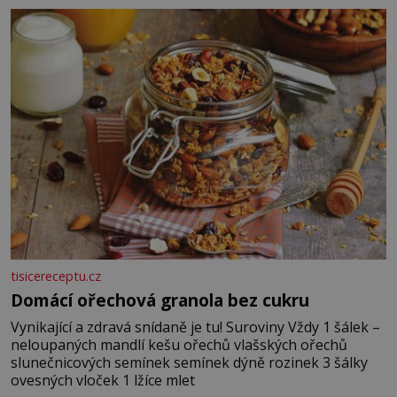
posypání Postup: Oddělte žloutky od bílků. Žloutky
vyšlehejte s cukrem do světlé pěny a postupně do nich
vmíchejte mascarpone, aby vznikl hladký
tisicereceptu.cz
Domácí ořechová granola bez cukru
Vynikající a zdravá snídaně je tu! Suroviny Vždy 1 šálek –
neloupaných mandlí kešu ořechů vlašských ořechů
slunečnicových semínek semínek dýně rozinek 3 šálky
ovesných vloček 1 lžíce mlet