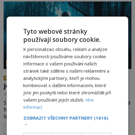
lokality vykazují nápadně podobná svědectví po
celé generace. A právě tato opakující se svědectví
ud
Tyto webové stránky
používají soubory cookie.
K personalizaci obsahu, reklam a analýze
návštěvnosti používáme soubory cookie.
Informace o vašem používání našich
PARANORMÁLNÍ JEVY
stránek také sdílíme s našimi reklamními a
Nejděsivější lesy světa: Vstoupí
analytickými partnery, kteří je mohou
PREMIUM
jen ti nejodvážnější!
kombinovat s dalšími informacemi, které
jste jim poskytli nebo které shromáždili při
OD
RADKA SÁBLIKOVÁ
1.8.2026
3.5TIS
vašem používání jejich služeb.
Více
Stínové bytosti, časové anomálie, děsivé přízraky a
informací
hrůzostrašný křik vycházející z hlubin temného
lesa. Není to začátek hororového filmu, ale
ZOBRAZIT VŠECHNY PARTNERY
(1616)
události, které popisují návštěvníci lesů, které jsou
→
ZOBRAZIT VÍCE
označovány jako nejděsivější na světě. Lidé bydlící