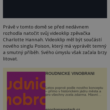
Právě v tomto domě se před nedávnem
rozhodla natočit svůj videoklip zpěvačka
Charlotte Hannah. Videoklip měl být součástí
nového singlu Poison, který má vyprávět temný
a smutný příběh. Svého úmyslu však začala brzy
litovat.
ROUDNICKÉ VINOBRANÍ
Letos poprvé podle nového konceptu
– přímo v historickém jádru města a
pro všechny zcela zdarma. Hlavní
program se odehraje na Karlově a
Husově náměstí. Návštěvníci se
mohou těšit na víno, burčák, pes...
epochanacestach.cz