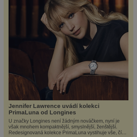
Jennifer Lawrence uvádí kolekci
PrimaLuna od Longines
U značky Longines není žádným nováčkem, nyní je
však mnohem kompaktnější, smyslnější, ženštější.
Redesignovaná kolekce PrimaLuna vystihuje vše, čím