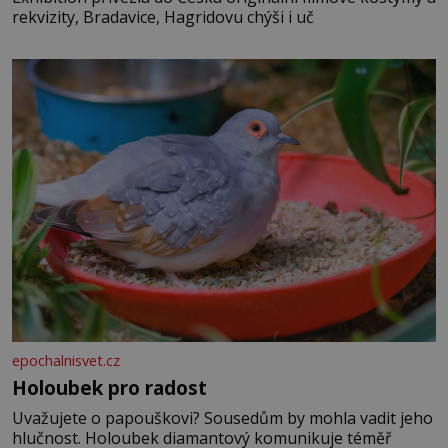
rekvizity, Bradavice, Hagridovu chýši i uč
epochalnisvet.cz
Holoubek pro radost
Uvažujete o papouškovi? Sousedům by mohla vadit jeho
hlučnost. Holoubek diamantový komunikuje téměř