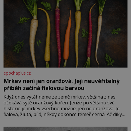
epochaplus.cz
Mrkev není jen oranžová. Její neuvěřitelný
příběh začíná fialovou barvou
Když dnes vytáhneme ze země mrkev, většina z nás
očekává sytě oranžový kořen. Jenže po většinu své
historie je mrkev všechno možné, jen ne oranžová. Je
fialová, žlutá, bílá, někdy dokonce téměř černá. Až díky
stovkám let pečlivého šlechtění se z ní stává zelenina,
bez které si českou zahradu ani nedokážeme představit.