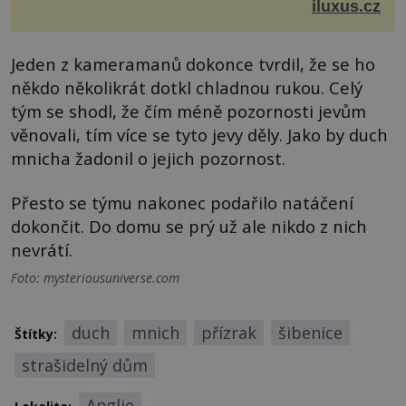
je značka Longines dnes a čím byla i před sto dvacet...
iluxus.cz
Jeden z kameramanů dokonce tvrdil, že se ho
někdo několikrát dotkl chladnou rukou. Celý
tým se shodl, že čím méně pozornosti jevům
věnovali, tím více se tyto jevy děly. Jako by duch
mnicha žadonil o jejich pozornost.
Přesto se týmu nakonec podařilo natáčení
dokončit. Do domu se prý už ale nikdo z nich
nevrátí.
Foto: mysteriousuniverse.com
duch
mnich
přízrak
šibenice
Štítky:
strašidelný dům
Anglie