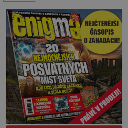
„Pane, byl byste tak laskav a svezl nás domů? Je to
pouhých několik minut od tohoto parkoviště,“
zeptá se suverénně jeden z nich. P