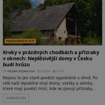
velká snaha to utajit, někteří z
PARANORMÁLNÍ JEVY
Kroky v prázdných chodbách a přízraky
v oknech: Nejděsivější domy v Česku
budí hrůzu
OD
HELENA STEJSKALOVÁ
2.8.2026
3.3TIS
Nejsou to jen staré pověsti vyprávěné u ohně. Po
celé naší republice stojí domy, statky a zámky,
které mají pověst míst, kde se zjevují přízraky,
ozývají nevysvětlitelné zvuky nebo se dějí podivné
ZOBRAZIT VÍCE
jevy. Zatímco historici většinou hledají racionální
vysvětlení, záhadologové upozorňují, že některé