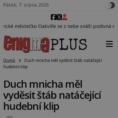
Pátek, 7. srpna 2026
lle se z nebe snáší podivná rosolovitá látka nezná
Domů
Duch mnicha měl vyděsit štáb natáčející
hudební klip
Duch mnicha měl
vyděsit štáb natáčející
hudební klip