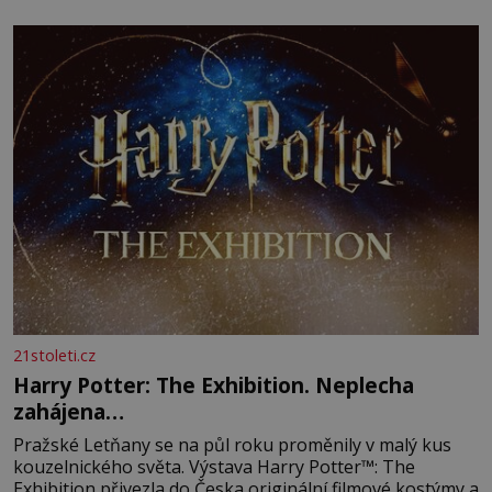
21stoleti.cz
Harry Potter: The Exhibition. Neplecha
zahájena…
Pražské Letňany se na půl roku proměnily v malý kus
kouzelnického světa. Výstava Harry Potter™: The
Exhibition přivezla do Česka originální filmové kostýmy a