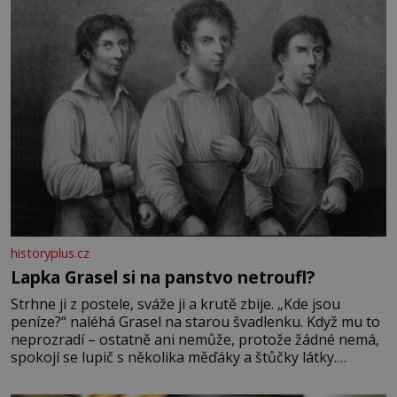
Její příběh je
historyplus.cz
Lapka Grasel si na panstvo netroufl?
Strhne ji z postele, sváže ji a krutě zbije. „Kde jsou
peníze?“ naléhá Grasel na starou švadlenku. Když mu to
neprozradí – ostatně ani nemůže, protože žádné nemá,
spokojí se lupič s několika měďáky a štůčky látky.
Zraněná žena pár dní nato umírá. Je to muž nebývale
krutý. Jeho činy budí hrůzu ještě dlouho po jeho smrti