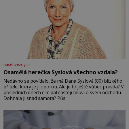
nasehvezdy.cz
Osamělá herečka Syslová všechno vzdala?
Nedávno se povídalo, že má Dana Syslová (80) blízkého
přítele, který je jí oporou. Ale je to ještě vůbec pravda? V
posledních dnech čím dál častěji mluví o svém odchodu.
Dohnala ji snad samota? Půs