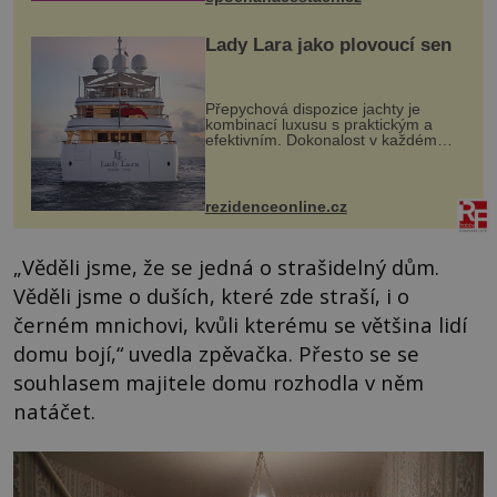
Lady Lara jako plovoucí sen
Přepychová dispozice jachty je
kombinací luxusu s praktickým a
efektivním. Dokonalost v každém
detailu představuje značka Fendi
Casa, kterou byly vybaveny její
paluby. Monacký přístav nabízí
každoročn...
rezidenceonline.cz
„Věděli jsme, že se jedná o strašidelný dům.
Věděli jsme o duších, které zde straší, i o
černém mnichovi, kvůli kterému se většina lidí
domu bojí,“ uvedla zpěvačka. Přesto se se
souhlasem majitele domu rozhodla v něm
natáčet.