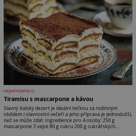
nejsemsama.cz
Tiramisu s mascarpone a kávou
Slavný italský dezert je ideální tečkou za rodinným
obědem i slavnostní večeří a jeho příprava je jednodušší,
než se může zdát. Ingredience pro 4 osoby: 250 g
mascarpone 3 vejce 80 g cukru 200 g cukrářských
piškotů 250 ml silné kávy 2 lžíce amaretta kakao na