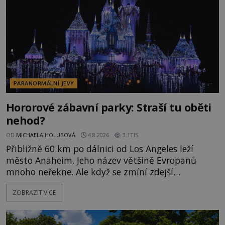
PARANORMÁLNÍ JEVY
Hororové zábavní parky: Straší tu oběti
nehod?
OD
MICHAELA HOLUBOVÁ
4.8.2026
3.1TIS
Přibližně 60 km po dálnici od Los Angeles leží
město Anaheim. Jeho název většině Evropanů
mnoho neřekne. Ale když se zmíní zdejší
Disneyland, je hned jasno. Zábavní park vyroste na
ZOBRAZIT VÍCE
poklidném místě bývalého sadu pomerančovníků.
Klid tu teď rozhodně nepanuje, park navštíví
kolem 17 000 000 zábavychtivých lidí ročně. A ač je