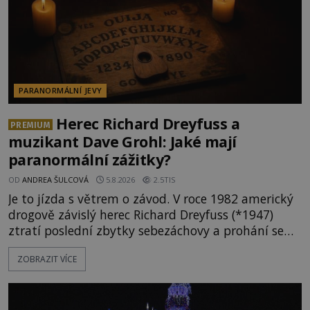
PARANORMÁLNÍ JEVY
Herec Richard Dreyfuss a
PREMIUM
muzikant Dave Grohl: Jaké mají
paranormální zážitky?
OD
ANDREA ŠULCOVÁ
5.8.2026
2.5TIS
Je to jízda s větrem o závod. V roce 1982 americký
drogově závislý herec Richard Dreyfuss (*1947)
ztratí poslední zbytky sebezáchovy a prohání se
po silnicích ve svém mercedesu jako utržený ze
ZOBRAZIT VÍCE
řetězu. Vše vyvrcholí katastrofou, když to Dreyfuss
napálí v plné rychlosti do stromu! Policie ve vraku
následně nalezne schovaný kokain. Tímto
momentem se slavnému