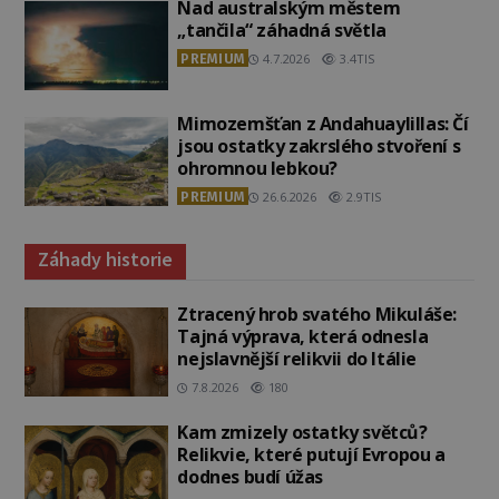
Nad australským městem
„tančila“ záhadná světla
PREMIUM
4.7.2026
3.4TIS
Mimozemšťan z Andahuaylillas: Čí
jsou ostatky zakrslého stvoření s
ohromnou lebkou?
PREMIUM
26.6.2026
2.9TIS
Záhady historie
Ztracený hrob svatého Mikuláše:
Tajná výprava, která odnesla
nejslavnější relikvii do Itálie
7.8.2026
180
Kam zmizely ostatky světců?
Relikvie, které putují Evropou a
dodnes budí úžas