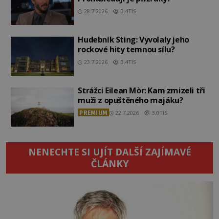
28.7.2026
3.4TIS
Hudebník Sting: Vyvolaly jeho
rockové hity temnou sílu?
23.7.2026
3.4TIS
Strážci Eilean Mòr: Kam zmizeli tři
muži z opuštěného majáku?
PREMIUM
22.7.2026
3.0TIS
NENECHTE SI UJÍT DALŠÍ ZAJÍMAVÉ
ČLÁNKY