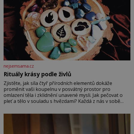
nejsemsama.cz
Rituály krásy podle živlů
Zjistěte, jak síla čtyř přírodních elementů dokáže
proměnit vaši koupelnu v posvátný prostor pro
omlazení těla i zklidnění unavené mysli. Jak pečovat o
pleť a tělo v souladu s hvězdami? Každá z nás v sobě
nese otisk vesmíru, který se projevuje nejen v naší
povaze, ale i v potřebách naší pokožky. Ohnivá znamení
Ženy narozené ve znamení Berana, Lva a Střelce v sobě
nesou žár, odvahu a neutuchající elán. Vaše