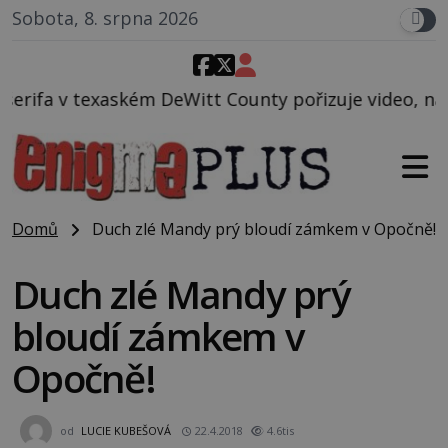
Sobota, 8. srpna 2026
Witt County pořizuje video, na kterém před jeho voz
Domů
Duch zlé Mandy prý bloudí zámkem v Opočně!
Duch zlé Mandy prý
bloudí zámkem v
Opočně!
od
LUCIE KUBEŠOVÁ
22.4.2018
4.6tis