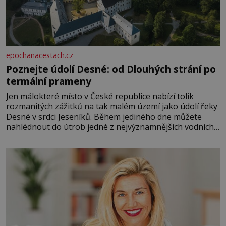
epochanacestach.cz
Poznejte údolí Desné: od Dlouhých strání po
termální prameny
Jen málokteré místo v České republice nabízí tolik
rozmanitých zážitků na tak malém území jako údolí řeky
Desné v srdci Jeseníků. Během jediného dne můžete
nahlédnout do útrob jedné z nejvýznamnějších vodních
elektráren v Evropě, vydat se na horské hřebeny, projet
se na koloběžce a den zakončit poznáváním památek ve
Velkých Losinách nebo v termálním