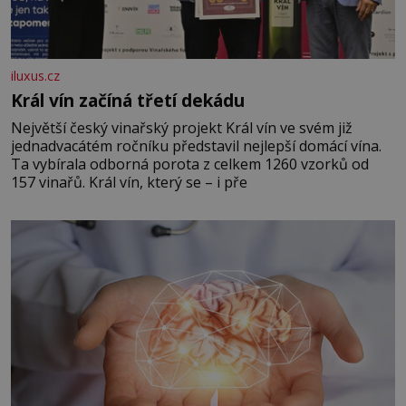
iluxus.cz
Král vín začíná třetí dekádu
Největší český vinařský projekt Král vín ve svém již
jednadvacátém ročníku představil nejlepší domácí vína.
Ta vybírala odborná porota z celkem 1260 vzorků od
157 vinařů. Král vín, který se – i pře