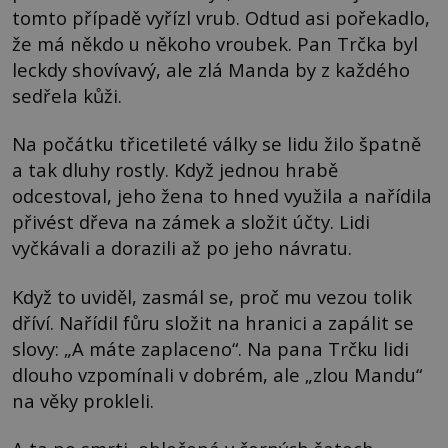
tomto případě vyřízl vrub. Odtud asi pořekadlo,
že má někdo u někoho vroubek. Pan Trčka byl
leckdy shovívavý, ale zlá Manda by z každého
sedřela kůži.
Na počátku třicetileté války se lidu žilo špatně
a tak dluhy rostly. Když jednou hrabě
odcestoval, jeho žena to hned využila a nařídila
přivést dřeva na zámek a složit účty. Lidi
vyčkávali a dorazili až po jeho návratu.
Když to uviděl, zasmál se, proč mu vezou tolik
dříví. Nařídil fůru složit na hranici a zapálit se
slovy: „A máte zaplaceno“. Na pana Trčku lidi
dlouho vzpomínali v dobrém, ale „zlou Mandu“
na věky prokleli.