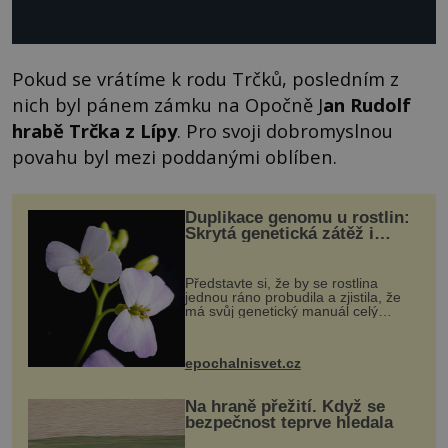
Pokud se vrátíme k rodu Trčků, posledním z
nich byl pánem zámku na Opočně J
an Rudolf
hrabě Trčka z Lípy
. Pro svoji dobromyslnou
povahu byl mezi poddanými oblíben.
Duplikace genomu u rostlin:
Skrytá genetická zátěž i
evoluční výhoda
Představte si, že by se rostlina
jednou ráno probudila a zjistila, že
má svůj genetický manuál celý
dvakrát. Přesně to se občas v
přírodě stane – a podle nového
výzkumu to může být pro druhy
epochalnisvet.cz
vstupenka...
Na hraně přežití. Když se
bezpečnost teprve hledala