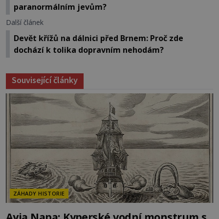
paranormálním jevům?
Další článek
Devět křížů na dálnici před Brnem: Proč zde
dochází k tolika dopravním nehodám?
Související články
ZÁHADY HISTORIE
Ayia Napa: Kyperské vodní monstrum s