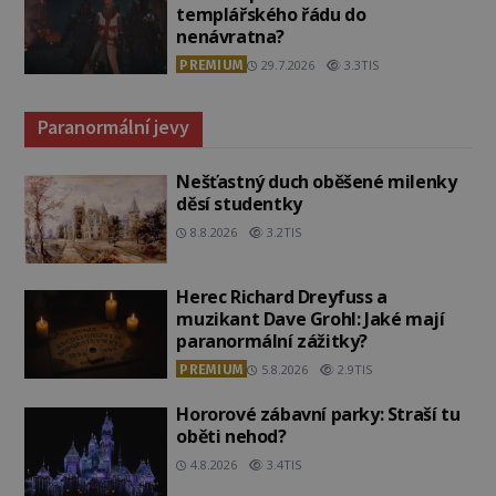
templářského řádu do
nenávratna?
PREMIUM
29.7.2026
3.3TIS
Paranormální jevy
Nešťastný duch oběšené milenky
děsí studentky
8.8.2026
3.2TIS
Herec Richard Dreyfuss a
muzikant Dave Grohl: Jaké mají
paranormální zážitky?
PREMIUM
5.8.2026
2.9TIS
Hororové zábavní parky: Straší tu
oběti nehod?
4.8.2026
3.4TIS