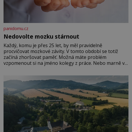
panidomu.cz
Nedovolte mozku stárnout
Každý, komu je přes 25 let, by měl pravidelně
procvičovat mozkové závity. V tomto období se totiž
začíná zhoršovat paměť. Možná máte problém
vzpomenout si na jméno kolegy z práce. Nebo marně v
paměti lovíte název knížky, kterou jste nedávno přečetli.
Je to opravdu tak, s věkem jako kdyby se paměť
rozhodla stávkovat. Cvičte