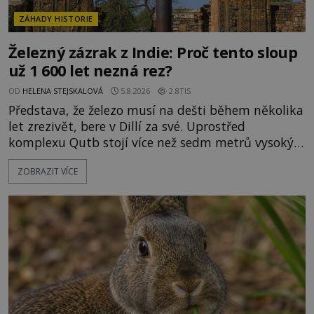
ZÁHADY HISTORIE
Železný zázrak z Indie: Proč tento sloup
už 1 600 let nezná rez?
OD
HELENA STEJSKALOVÁ
5.8.2026
2.8TIS
Představa, že železo musí na dešti během několika
let zrezivět, bere v Dillí za své. Uprostřed
komplexu Qutb stojí více než sedm metrů vysoký
železný sloup, který už přibližně 1 600 let odolává
ZOBRAZIT VÍCE
počasí s jen nepatrnými stopami koroze. Jeho
mimořádná trvanlivost dlouho živí legendy o
ztracených technologiích či tajemných
materiálech. Moderní metalurgie však ukazuje, že
skutečné vysvětlení je ješt