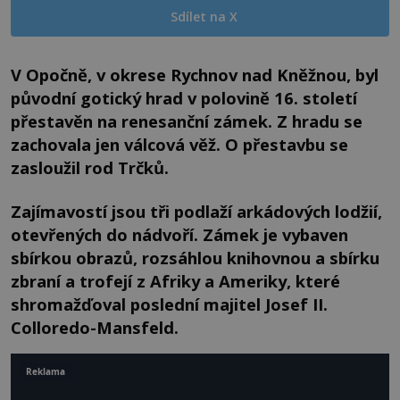
Sdílet na X
V Opočně, v okrese Rychnov nad Kněžnou, byl
původní gotický hrad v polovině 16. století
přestavěn na renesanční zámek. Z hradu se
zachovala jen válcová věž. O přestavbu se
zasloužil rod Trčků.
Zajímavostí jsou tři podlaží arkádových lodžií,
otevřených do nádvoří. Zámek je vybaven
sbírkou obrazů, rozsáhlou knihovnou a sbírku
zbraní a trofejí z Afriky a Ameriky, které
shromažďoval poslední majitel Josef II.
Colloredo-Mansfeld.
Reklama