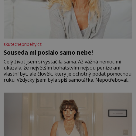
skutecnepribehy.cz
Souseda mi poslalo samo nebe!
Celý život jsem si vystačila sama. Až vážná nemoc mi
ukázala, že největším bohatstvím nejsou peníze ani
vlastní byt, ale člověk, který je ochotný podat pomocnou
ruku. Vždycky jsem byla spíš samotářka. Nepotřebovala
jsem kolem sebe partu kamarádek ani partnera. Stačily
mi knihy, práce a hlavně klid. Hned po studiích jsem
odešla z rodného města,