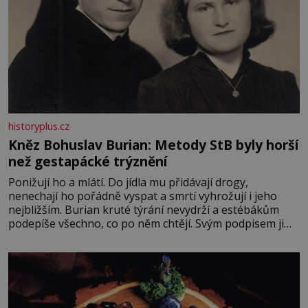
historyplus.cz
Kněz Bohuslav Burian: Metody StB byly horší
než gestapácké trýznění
Ponižují ho a mlátí. Do jídla mu přidávají drogy,
nenechají ho pořádně vyspat a smrtí vyhrožují i jeho
nejbližším. Burian kruté týrání nevydrží a estébákům
podepíše všechno, co po něm chtějí. Svým podpisem jim
potvrdí také to, že na něj během výslechů nikdo nevyvíjel
fyzický ani psychický nátlak. Syn brněnského řezníka
chce být knězem a