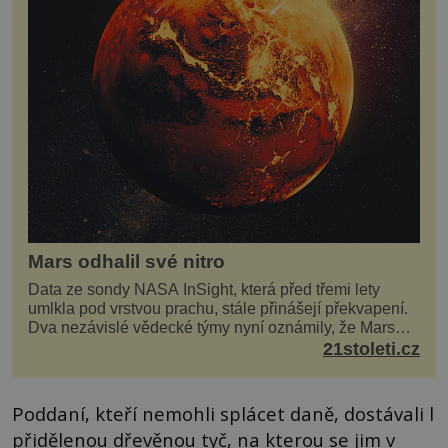
Mars odhalil své nitro
Data ze sondy NASA InSight, která před třemi lety
umlkla pod vrstvou prachu, stále přinášejí překvapení.
Dva nezávislé vědecké týmy nyní oznámily, že Mars
má nejen plášť plný trosek z dávných impaktů,...
21stoleti.cz
Poddaní, kteří nemohli splácet daně, dostávali l
přidělenou dřevěnou tyč, na kterou se jim v