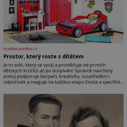
rezidenceonline.cz
Prostor, který roste s dítětem
Je to svět, který se vyvíjí a proměňuje od prvních
dětských krůčků až po dospívání. Správně navržený
pokoj podporuje bezpečí, kreativitu, soustředění i
odpočinek a reaguje na každou etapu života a specifické
potřeby dítěte. Pro nejmenší je klíčová jednoduchost,
měkkost a bezpečí, proto by pokoj miminka měl působit
především klidně a útulně. Předškolní věk je