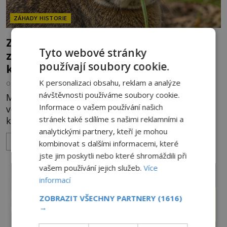
ZÁHADY HISTORIE
Zrod legend o válečné lsti: Opravdu na
Tyto webové stránky
zmatení nepřítele vypouštěli vypasené
používají soubory cookie.
králíky?
K personalizaci obsahu, reklam a analýze
OD
HELENA STEJSKALOVÁ
3.8.2026
3.4TIS
návštěvnosti používáme soubory cookie.
Město Langenau obléhá ve 14. století nepřátelské
Informace o vašem používání našich
vojsko, zásoby docházejí a obránci stojí na pokraji
stránek také sdílíme s našimi reklamními a
kapitulace. Přesto nakonec zvítězí chytrost nad
hrubou silou. Podle staré německé legendy vypustí
analytickými partnery, kteří je mohou
ZOBRAZIT VÍCE
obyvatelé za hradby dobře živeného králíka, aby
kombinovat s dalšími informacemi, které
nepřítele přesvědčili, že uvnitř města je jídla stále
jste jim poskytli nebo které shromáždili při
dost. Čas pracuje pro obléhatele. Ve městě ubývají
vašem používání jejich služeb.
Více
zásoby a každý den znamená další porci strádá
informací
ZOBRAZIT VŠECHNY PARTNERY
(1616)
→