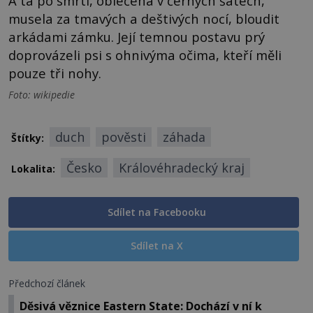
A ta po smrti, oblečená v černých šatech,
musela za tmavých a deštivých nocí, bloudit
arkádami zámku. Její temnou postavu prý
doprovázeli psi s ohnivýma očima, kteří měli
pouze tři nohy.
Foto: wikipedie
duch
pověsti
záhada
Štítky:
Česko
Královéhradecký kraj
Lokalita:
Sdílet na Facebooku
Sdílet na X
Předchozí článek
Děsivá věznice Eastern State: Dochází v ní k