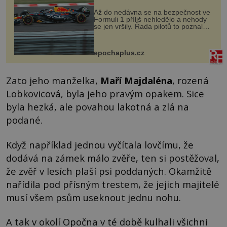
Až do nedávna se na bezpečnost ve
Formuli 1 příliš nehledělo a nehody
se jen vršily. Řada pilotů to poznala
na vlastní kůži, často s trvalými
následky nebo bohužel i ztrátou
života. Dnes nepochopiteln...
epochaplus.cz
Zato jeho manželka,
Maří Majdaléna
, rozená
Lobkovicová, byla jeho pravým opakem. Sice
byla hezká, ale povahou lakotná a zlá na
podané.
Když například jednou vyčítala lovčímu, že
dodává na zámek málo zvěře, ten si postěžoval,
že zvěř v lesích plaší psi poddaných. Okamžitě
nařídila pod přísným trestem, že jejich majitelé
musí všem psům useknout jednu nohu.
A tak v okolí Opočna v té době kulhali všichni