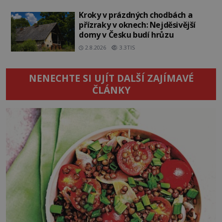
Kroky v prázdných chodbách a
přízraky v oknech: Nejděsivější
domy v Česku budí hrůzu
2.8.2026
3.3TIS
NENECHTE SI UJÍT DALŠÍ ZAJÍMAVÉ
ČLÁNKY