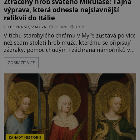
Ztracený hrob svatého Mikuláše: Tajná
výprava, která odnesla nejslavnější
relikvii do Itálie
OD
HELENA STEJSKALOVÁ
7.8.2026
1.9TIS
V tichu starobylého chrámu v Myře zůstává po více
než sedm století hrob muže, kterému se připisují
zázraky, pomoc chudým i záchrana námořníků v
bouřích. Pak ale přichází rok 1087 a klidné místo
ZOBRAZIT VÍCE
se mění v dějiště podivné noční výpravy. Skupina
italských námořníků otevírá hrob svatého
Mikuláše a odváží jeho ostatky přes moře do Bari.
Je to zbožná záchrana před nebezpečím, nebo
promyšlená krádež,
ZÁHADY HISTORIE