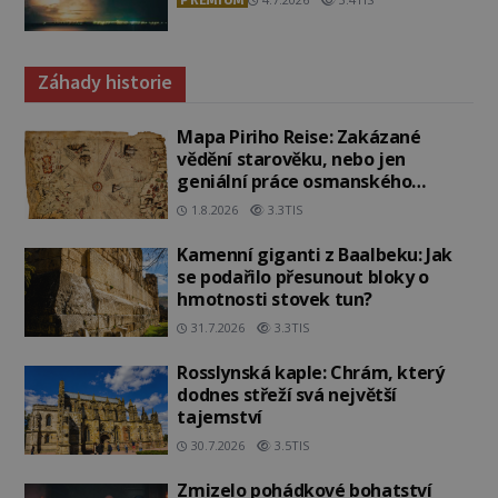
Záhady historie
Mapa Piriho Reise: Zakázané
vědění starověku, nebo jen
geniální práce osmanského
admirála?
1.8.2026
3.3TIS
Kamenní giganti z Baalbeku: Jak
se podařilo přesunout bloky o
hmotnosti stovek tun?
31.7.2026
3.3TIS
Rosslynská kaple: Chrám, který
dodnes střeží svá největší
tajemství
30.7.2026
3.5TIS
Zmizelo pohádkové bohatství