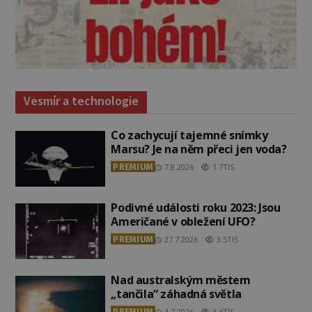
Vesmír a technologie
Co zachycují tajemné snímky
Marsu? Je na něm přeci jen voda?
PREMIUM
7.8.2026
1.7TIS
Podivné události roku 2023: Jsou
Američané v obležení UFO?
PREMIUM
27.7.2026
3.5TIS
Nad australským městem
„tančila“ záhadná světla
PREMIUM
4.7.2026
3.4TIS