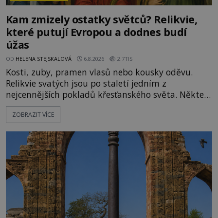
Kam zmizely ostatky světců? Relikvie,
které putují Evropou a dodnes budí
úžas
OD
HELENA STEJSKALOVÁ
6.8.2026
2.7TIS
Kosti, zuby, pramen vlasů nebo kousky oděvu.
Relikvie svatých jsou po staletí jedním z
nejcennějších pokladů křesťanského světa. Některé
mají pečlivě doloženou historii, jiné provází
ZOBRAZIT VÍCE
záhady, krádeže i nečekané objevy. Jejich osudy
připomínají dobrodružné romány, přesto se opírají
o skutečné historické události. Ve středověké
Evropě mají relikvie mimořádnou hodnotu. Nejsou
jen předmětem úcty