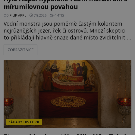
mírumilovnou povahou
OD
FILIP APPL
7.8.2026
4.4TIS
Vodní monstra jsou poměrně častým koloritem
nejrůznějších jezer, řek či ostrovů. Mnozí skeptici
to přikládají hlavně snaze dané místo zviditelnit a
přitáhnout k němu pozornost záhadám
ZOBRAZIT VÍCE
nakloněných turistů. Je to také případ kyperského
tvora jménem Ayia Napa? Nebo se může za
legendami o něm ukrývat nějaký pravdivý základ?
V blízkosti Mysu Greco, jak se přez
ZÁHADY HISTORIE