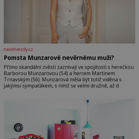
nasehvezdy.cz
Pomsta Munzarové nevěrnému muži?
Přímo skandální zvěsti zaznívají ve spojitosti s herečkou
Barborou Munzarovou (54) a hercem Martinem
Trnavským (56). Munzarová měla být totiž viděna s
jakýmsi sympaťákem, s nímž se velmi družně, až d