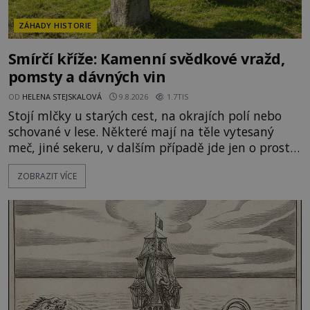
ZÁHADY HISTORIE
Smírčí kříže: Kamenní svědkové vražd,
pomsty a dávných vin
OD
HELENA STEJSKALOVÁ
9.8.2026
1.7TIS
Stojí mlčky u starých cest, na okrajích polí nebo
schované v lese. Některé mají na těle vytesaný
meč, jiné sekeru, v dalším případě jde jen o prostý
kříž. Na první pohled vypadají jako zapomenuté
ZOBRAZIT VÍCE
náboženské památky. Jenže některé z nich mají
mnohem temnější příběh. Smírčí kříže souvisejí se
zločiny, pokáním a dávným právem, kdy se vrah a
rodina jeho oběti mohli dohodnout na usmíření.
Jenže po s