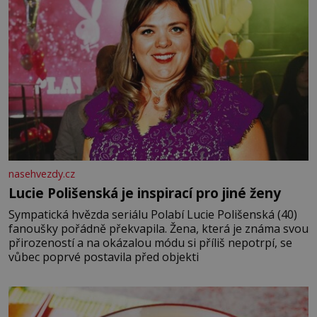
nasehvezdy.cz
Lucie Polišenská je inspirací pro jiné ženy
Sympatická hvězda seriálu Polabí Lucie Polišenská (40)
fanoušky pořádně překvapila. Žena, která je známa svou
přirozeností a na okázalou módu si příliš nepotrpí, se
vůbec poprvé postavila před objekti