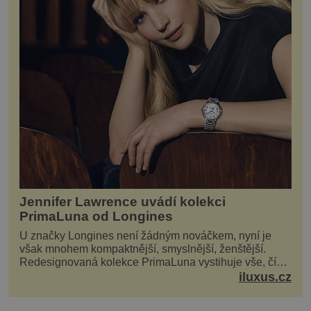
Jennifer Lawrence uvádí kolekci
PrimaLuna od Longines
U značky Longines není žádným nováčkem, nyní je
však mnohem kompaktnější, smyslnější, ženštější.
Redesignovaná kolekce PrimaLuna vystihuje vše, čím
je značka Longines dnes a čím byla i před sto dvacet...
iluxus.cz