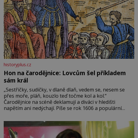
historyplus.cz
Hon na čarodějnice: Lovcům šel příkladem
sám král
„Sestřičky, sudičky, v dlaně dlaň, vedem se, nesem se
přes moře, pláň, kouzlo teď točme kol a kol.“
Čarodějnice na scéně deklamují a diváci v hledišti
napětím ani nedýchají. Píše se rok 1606 a populární
anglický dramatik William Shakespeare uvádí svou
Tragédii o Macbethovi. Napsal ji pro krále Jakuba I., jenž
v roce 1603 vystřídal