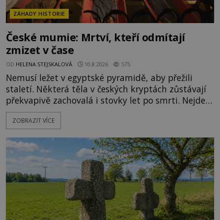
ZÁHADY HISTORIE
České mumie: Mrtví, kteří odmítají
zmizet v čase
OD
HELENA STEJSKALOVÁ
10.8.2026
575
Nemusí ležet v egyptské pyramidě, aby přežili
staletí. Některá těla v českých kryptách zůstávají
překvapivě zachovalá i stovky let po smrti. Nejde
přitom o žádné tajemné balzamování ani o černou
ZOBRAZIT VÍCE
magii. O jejich osud se stará především příroda, a
to suchý vzduch, proudění a specifické mikroklima.
Jenže jakmile se v temné kryptě objeví seschlé
lidské tělo, začne pracovat fantazie. A české mum