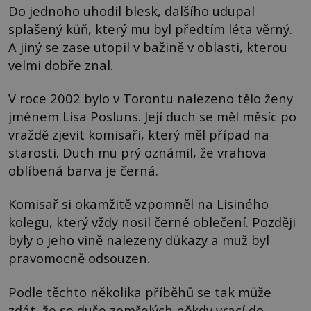
Do jednoho uhodil blesk, dalšího udupal
splašený kůň, který mu byl předtím léta věrný.
A jiný se zase utopil v bažině v oblasti, kterou
velmi dobře znal.
V roce 2002 bylo v Torontu nalezeno tělo ženy
jménem Lisa Posluns. Její duch se měl měsíc po
vraždě zjevit komisaři, který měl případ na
starosti. Duch mu prý oznámil, že vrahova
oblíbená barva je černá.
Komisař si okamžitě vzpomněl na Lisiného
kolegu, který vždy nosil černé oblečení. Později
byly o jeho vině nalezeny důkazy a muž byl
pravomocně odsouzen.
Podle těchto několika příběhů se tak může
zdát, že se duše zemřelých někdy vrací do