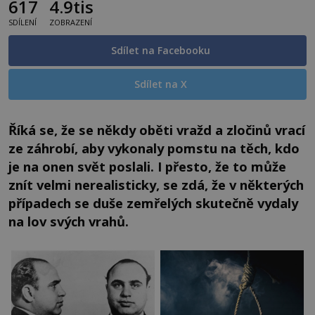
617
4.9tis
SDÍLENÍ
ZOBRAZENÍ
Sdílet na Facebooku
Sdílet na X
Říká se, že se někdy oběti vražd a zločinů vrací
ze záhrobí, aby vykonaly pomstu na těch, kdo
je na onen svět poslali. I přesto, že to může
znít velmi nerealisticky, se zdá, že v některých
případech se duše zemřelých skutečně vydaly
na lov svých vrahů.