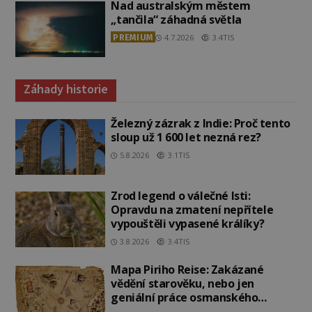
Nad australským městem
„tančila“ záhadná světla
PREMIUM
4.7.2026
3.4TIS
Záhady historie
Železný zázrak z Indie: Proč tento
sloup už 1 600 let nezná rez?
5.8.2026
3.1TIS
Zrod legend o válečné lsti:
Opravdu na zmatení nepřítele
vypouštěli vypasené králíky?
3.8.2026
3.4TIS
Mapa Piriho Reise: Zakázané
vědění starověku, nebo jen
geniální práce osmanského
admirála?