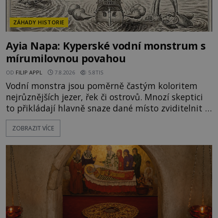
ZÁHADY HISTORIE
Ayia Napa: Kyperské vodní monstrum s
mírumilovnou povahou
OD
FILIP APPL
7.8.2026
5.8TIS
Vodní monstra jsou poměrně častým koloritem
nejrůznějších jezer, řek či ostrovů. Mnozí skeptici
to přikládají hlavně snaze dané místo zviditelnit a
přitáhnout k němu pozornost záhadám
ZOBRAZIT VÍCE
nakloněných turistů. Je to také případ kyperského
tvora jménem Ayia Napa? Nebo se může za
legendami o něm ukrývat nějaký pravdivý základ?
V blízkosti Mysu Greco, jak se přez