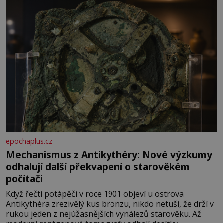
epochaplus.cz
Mechanismus z Antikythéry: Nové výzkumy
odhalují další překvapení o starověkém
počítači
Když řečtí potápěči v roce 1901 objeví u ostrova
Antikythéra zrezivělý kus bronzu, nikdo netuší, že drží v
rukou jeden z nejúžasnějších vynálezů starověku. Až