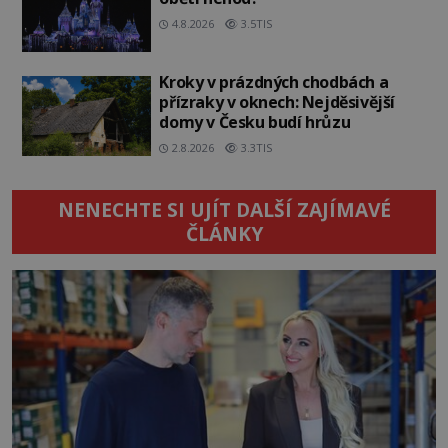
4.8.2026
3.5TIS
Kroky v prázdných chodbách a
přízraky v oknech: Nejděsivější
domy v Česku budí hrůzu
2.8.2026
3.3TIS
NENECHTE SI UJÍT DALŠÍ ZAJÍMAVÉ
ČLÁNKY