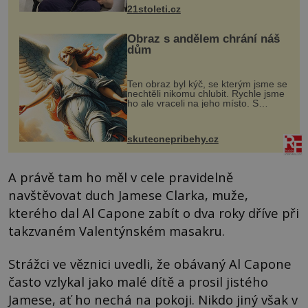
k dostatečně přesnému zacílení ...
21stoleti.cz
Obraz s andělem chrání náš
dům
Ten obraz byl kýč, se kterým jsme se
nechtěli nikomu chlubit. Rychle jsme
ho ale vraceli na jeho místo. S
manželem Vaškem jsme si pořídili
chaloupku, takový domek na severu
Čech, kde jsme si naplánova...
skutecnepribehy.cz
A právě tam ho měl v cele pravidelně
navštěvovat duch Jamese Clarka, muže,
kterého dal Al Capone zabít o dva roky dříve při
takzvaném Valentýnském masakru.
Strážci ve věznici uvedli, že obávaný Al Capone
často vzlykal jako malé dítě a prosil jistého
Jamese, ať ho nechá na pokoji. Nikdo jiný však v