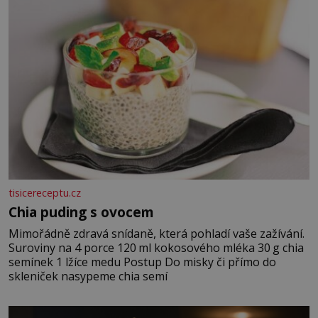
tisicereceptu.cz
Chia puding s ovocem
Mimořádně zdravá snídaně, která pohladí vaše zažívání.
Suroviny na 4 porce 120 ml kokosového mléka 30 g chia
semínek 1 lžíce medu Postup Do misky či přímo do
skleniček nasypeme chia semí