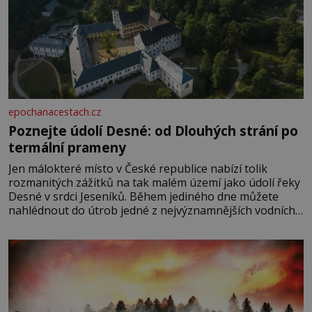
epochanacestach.cz
Poznejte údolí Desné: od Dlouhých strání po
termální prameny
Jen málokteré místo v České republice nabízí tolik
rozmanitých zážitků na tak malém území jako údolí řeky
Desné v srdci Jeseníků. Během jediného dne můžete
nahlédnout do útrob jedné z nejvýznamnějších vodních
elektráren v Evropě, vydat se na horské hřebeny, projet
se na koloběžce a den zakončit poznáváním památek ve
Velkých Losinách nebo v termálním