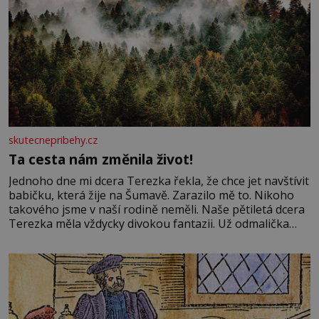
skutecnepribehy.cz
Ta cesta nám změnila život!
Jednoho dne mi dcera Terezka řekla, že chce jet navštívit
babičku, která žije na Šumavě. Zarazilo mě to. Nikoho
takového jsme v naší rodině neměli. Naše pětiletá dcera
Terezka měla vždycky divokou fantazii. Už odmalička
milovala svět pohádek. Každou chvilku mi říkala, že se jí
zdálo o jednorožcích, krásných princeznách, statečných
rytířích a létajících dracích.