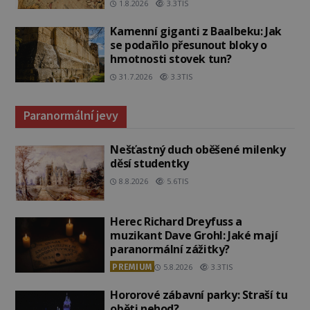
1.8.2026
3.3TIS
Kamenní giganti z Baalbeku: Jak
se podařilo přesunout bloky o
hmotnosti stovek tun?
31.7.2026
3.3TIS
Paranormální jevy
Nešťastný duch oběšené milenky
děsí studentky
8.8.2026
5.6TIS
Herec Richard Dreyfuss a
muzikant Dave Grohl: Jaké mají
paranormální zážitky?
PREMIUM
5.8.2026
3.3TIS
Hororové zábavní parky: Straší tu
oběti nehod?