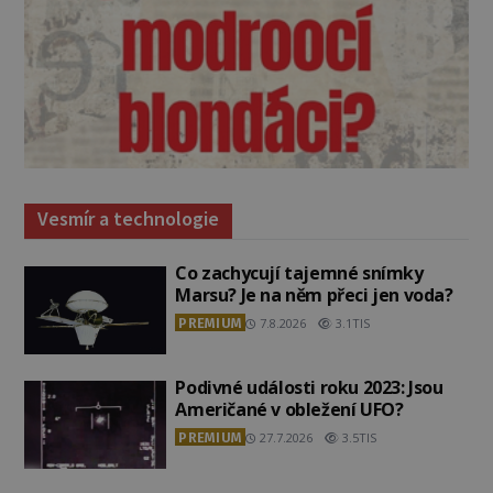
Vesmír a technologie
Co zachycují tajemné snímky
Marsu? Je na něm přeci jen voda?
PREMIUM
7.8.2026
3.1TIS
Podivné události roku 2023: Jsou
Američané v obležení UFO?
PREMIUM
27.7.2026
3.5TIS