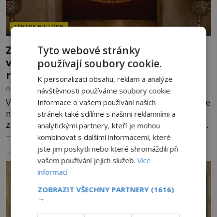
ZÁHADY HISTORIE
Ztracený hrob svatého Mikuláše: Tajná
Tyto webové stránky
výprava, která odnesla nejslavnější
používají soubory cookie.
relikvii do Itálie
K personalizaci obsahu, reklam a analýze
OD
HELENA STEJSKALOVÁ
7.8.2026
3.3TIS
návštěvnosti používáme soubory cookie.
V tichu starobylého chrámu v Myře zůstává po více
Informace o vašem používání našich
než sedm století hrob muže, kterému se připisují
stránek také sdílíme s našimi reklamními a
zázraky, pomoc chudým i záchrana námořníků v
analytickými partnery, kteří je mohou
bouřích. Pak ale přichází rok 1087 a klidné místo
kombinovat s dalšími informacemi, které
ZOBRAZIT VÍCE
se mění v dějiště podivné noční výpravy. Skupina
jste jim poskytli nebo které shromáždili při
italských námořníků otevírá hrob svatého
vašem používání jejich služeb.
Více
Mikuláše a odváží jeho ostatky přes moře do Bari.
informací
Je to zbožná záchrana před nebezpečím, nebo
ZOBRAZIT VŠECHNY PARTNERY
(1616)
promyšlená krádež,
→