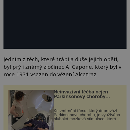
Jedním z těch, které trápila duše jejich oběti,
byl prý i známý zločinec Al Capone, který byl v
roce 1931 vsazen do vězení Alcatraz.
Neinvazivní léčba nejen
Parkinsonovy choroby
pomocí ultrazvukové
„helmy“
Ke zmírnění třesu, který doprovází
Parkinsonovu chorobu, je využívána
hluboká mozková stimulace, která
však vyžaduje vysoce invazivní
zákrok. Ultrazvuk zase není vhodný