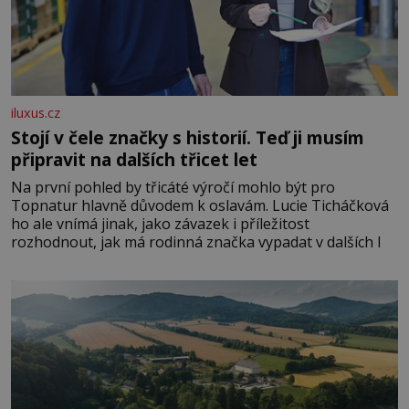
iluxus.cz
Stojí v čele značky s historií. Teď ji musím
připravit na dalších třicet let
Na první pohled by třicáté výročí mohlo být pro
Topnatur hlavně důvodem k oslavám. Lucie Ticháčková
ho ale vnímá jinak, jako závazek i příležitost
rozhodnout, jak má rodinná značka vypadat v dalších l