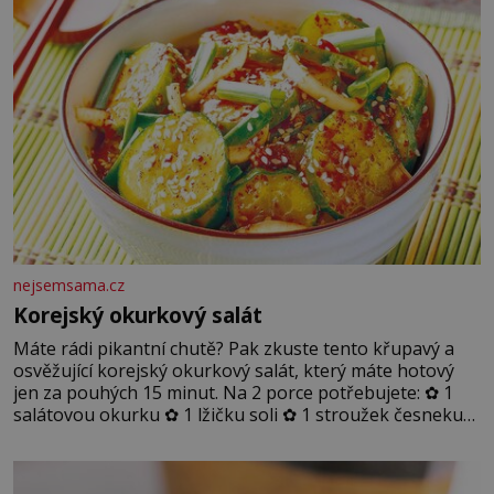
nejsemsama.cz
Korejský okurkový salát
Máte rádi pikantní chutě? Pak zkuste tento křupavý a
osvěžující korejský okurkový salát, který máte hotový
jen za pouhých 15 minut. Na 2 porce potřebujete: ✿ 1
salátovou okurku ✿ 1 lžičku soli ✿ 1 stroužek česneku
✿ 1 lžíci sójové omáčky ✿ 1 lžíci rýžového octa ✿ 1 lžičku
sezamového oleje ✿ 1 lžičku chilli ✿ 1 lžičku cukru ✿ 1
jarní cibulku ✿ 1 lžíci sezamových semínek