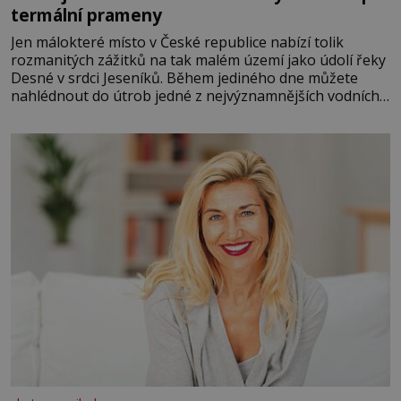
termální prameny
Jen málokteré místo v České republice nabízí tolik
rozmanitých zážitků na tak malém území jako údolí řeky
Desné v srdci Jeseníků. Během jediného dne můžete
nahlédnout do útrob jedné z nejvýznamnějších vodních
elektráren v Evropě, vydat se na horské hřebeny, projet
se na koloběžce a den zakončit poznáváním památek ve
Velkých Losinách nebo v termálním