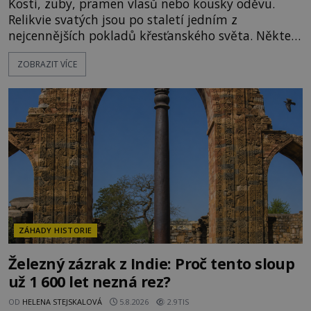
Kosti, zuby, pramen vlasů nebo kousky oděvu.
Relikvie svatých jsou po staletí jedním z
nejcennějších pokladů křesťanského světa. Některé
mají pečlivě doloženou historii, jiné provází
ZOBRAZIT VÍCE
záhady, krádeže i nečekané objevy. Jejich osudy
připomínají dobrodružné romány, přesto se opírají
o skutečné historické události. Ve středověké
Evropě mají relikvie mimořádnou hodnotu. Nejsou
jen předmětem úcty
ZÁHADY HISTORIE
Železný zázrak z Indie: Proč tento sloup
už 1 600 let nezná rez?
OD
HELENA STEJSKALOVÁ
5.8.2026
2.9TIS