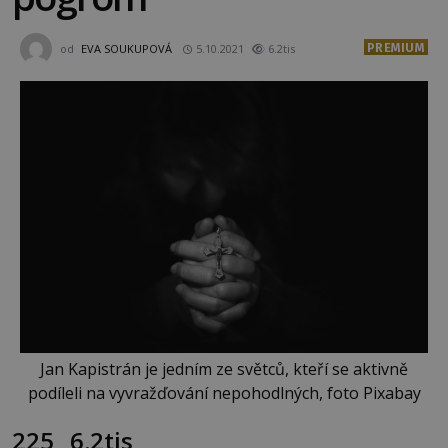
PREMIUM
od
EVA SOUKUPOVÁ
5.10.2021
6.2tis
Jan Kapistrán je jedním ze světců, kteří se aktivně
podíleli na vyvražďování nepohodlných, foto Pixabay
225
6.2tis