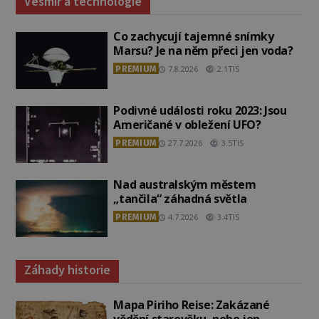
Vesmír a technologie
Co zachycují tajemné snímky
Marsu? Je na něm přeci jen voda?
PREMIUM
7.8.2026
2.1TIS
Podivné události roku 2023: Jsou
Američané v obležení UFO?
PREMIUM
27.7.2026
3.5TIS
Nad australským městem
„tančila“ záhadná světla
PREMIUM
4.7.2026
3.4TIS
Záhady historie
Mapa Piriho Reise: Zakázané
vědění starověku, nebo jen