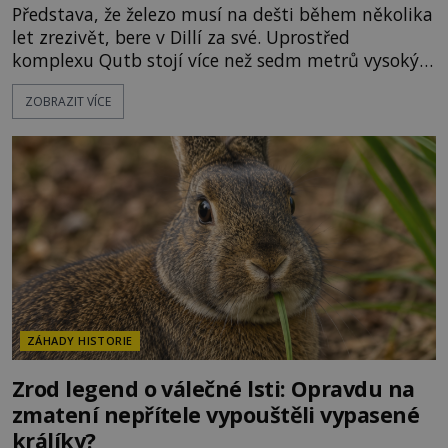
Představa, že železo musí na dešti během několika
let zrezivět, bere v Dillí za své. Uprostřed
komplexu Qutb stojí více než sedm metrů vysoký
železný sloup, který už přibližně 1 600 let odolává
ZOBRAZIT VÍCE
počasí s jen nepatrnými stopami koroze. Jeho
mimořádná trvanlivost dlouho živí legendy o
ztracených technologiích či tajemných
materiálech. Moderní metalurgie však ukazuje, že
skutečné vysvětlení je ješt
ZÁHADY HISTORIE
Zrod legend o válečné lsti: Opravdu na
zmatení nepřítele vypouštěli vypasené
králíky?