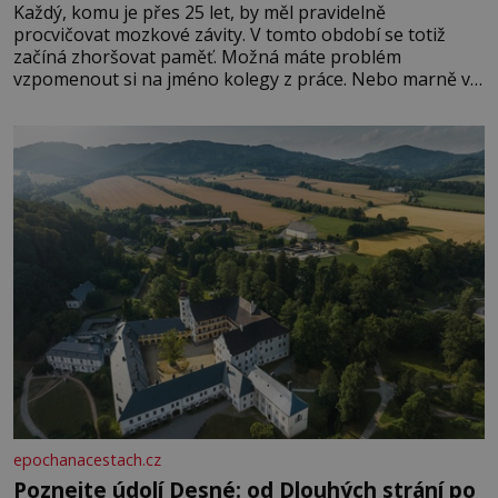
Každý, komu je přes 25 let, by měl pravidelně
procvičovat mozkové závity. V tomto období se totiž
začíná zhoršovat paměť. Možná máte problém
vzpomenout si na jméno kolegy z práce. Nebo marně v
paměti lovíte název knížky, kterou jste nedávno přečetli.
Je to opravdu tak, s věkem jako kdyby se paměť
rozhodla stávkovat. Cvičte
epochanacestach.cz
Poznejte údolí Desné: od Dlouhých strání po