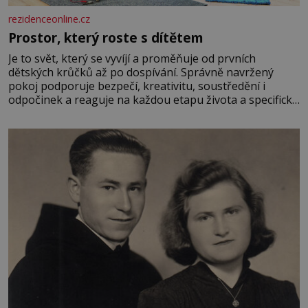
rezidenceonline.cz
Prostor, který roste s dítětem
Je to svět, který se vyvíjí a proměňuje od prvních
dětských krůčků až po dospívání. Správně navržený
pokoj podporuje bezpečí, kreativitu, soustředění i
odpočinek a reaguje na každou etapu života a specifické
potřeby dítěte. Pro nejmenší je klíčová jednoduchost,
měkkost a bezpečí, proto by pokoj miminka měl působit
především klidně a útulně. Předškolní věk je