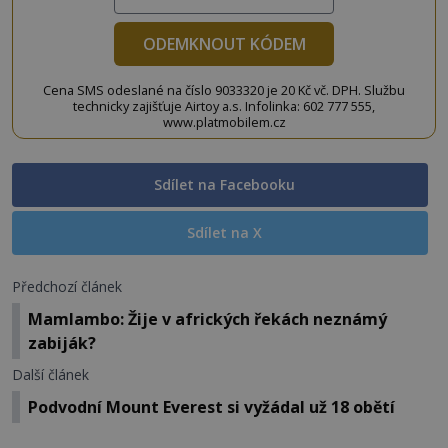
ODEMKNOUT KÓDEM
Cena SMS odeslané na číslo 9033320 je 20 Kč vč. DPH. Službu
technicky zajišťuje Airtoy a.s. Infolinka: 602 777 555,
www.platmobilem.cz
Sdílet na Facebooku
Sdílet na X
Předchozí článek
Mamlambo: Žije v afrických řekách neznámý
zabiják?
Další článek
Podvodní Mount Everest si vyžádal už 18 obětí