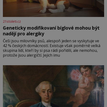
21stoleti.cz
Geneticky modifikovaní bíglové mohou být
nadějí pro alergiky
Češi jsou milovníky psů, alespoň jeden se vyskytuje ve
42 % českých domácností. Existuje však poměrně velká
skupina lidí, kteří by si psa rádi pořídili, ale nemohou,
protože jsou alergičtí. Jejich imu