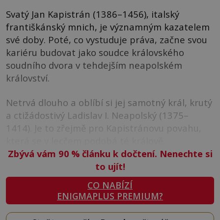
Svatý Jan Kapistrán (1386–1456), italský
františkánský mnich, je významným kazatelem
své doby. Poté, co vystuduje práva, začne svou
kariéru budovat jako soudce královského
soudního dvora v tehdejším neapolském
království.
Netrvá dlouho a oblíbí si jej samotný král, krutý
a ctižádostivý Ladislav I. Neapolský (1375–
1414). Je to zřejmě pro Kapistránovu povahu,
která se v lecčem podobá té králově.
Zbývá vám 90
%
článku k dočtení. Nenechte si
to ujít!
CO NABÍZÍ
ENIGMAPLUS PREMIUM?