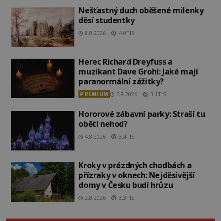
Nešťastný duch oběšené milenky
děsí studentky
8.8.2026
4.0TIS
Herec Richard Dreyfuss a
muzikant Dave Grohl: Jaké mají
paranormální zážitky?
PREMIUM
5.8.2026
3.1TIS
Hororové zábavní parky: Straší tu
oběti nehod?
4.8.2026
3.4TIS
Kroky v prázdných chodbách a
přízraky v oknech: Nejděsivější
domy v Česku budí hrůzu
2.8.2026
3.3TIS