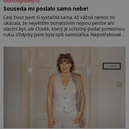
skutecnepribehy.cz
Souseda mi poslalo samo nebe!
Celý život jsem si vystačila sama. Až vážná nemoc mi
ukázala, že největším bohatstvím nejsou peníze ani
vlastní byt, ale člověk, který je ochotný podat pomocnou
ruku. Vždycky jsem byla spíš samotářka. Nepotřebovala
jsem kolem sebe partu kamarádek ani partnera. Stačily
mi knihy, práce a hlavně klid. Hned po studiích jsem
odešla z rodného města,