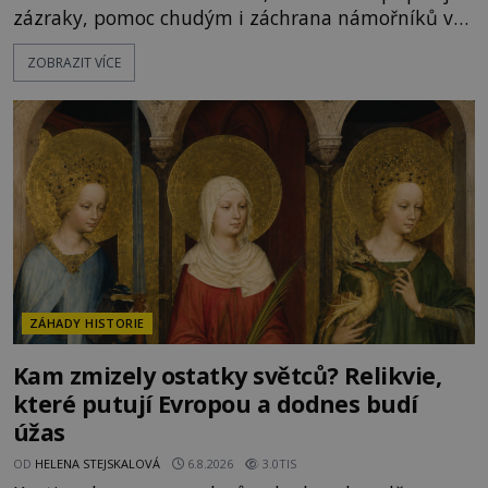
zázraky, pomoc chudým i záchrana námořníků v
bouřích. Pak ale přichází rok 1087 a klidné místo
ZOBRAZIT VÍCE
se mění v dějiště podivné noční výpravy. Skupina
italských námořníků otevírá hrob svatého
Mikuláše a odváží jeho ostatky přes moře do Bari.
Je to zbožná záchrana před nebezpečím, nebo
promyšlená krádež,
ZÁHADY HISTORIE
Kam zmizely ostatky světců? Relikvie,
které putují Evropou a dodnes budí
úžas
OD
HELENA STEJSKALOVÁ
6.8.2026
3.0TIS