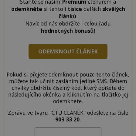
Staňte se naším
Premium
čtenářem a
odemkněte
si tento i
tisíce
dalších
skvělých
článků
.
Navíc od nás obdržíte i celou řadu
hodnotných bonusů
!
ODEMKNOUT ČLÁNEK
Pokud si přejete odemknout pouze tento článek,
můžete tak učinit zasláním jediné SMS. Během
chvilky obdržíte číselný kód, který opíšete do
následujícího okénka a kliknutím na tlačítko jej
odemknete.
Zprávu ve tvaru "CTU CLANEK" odešlete na číslo
903 33 20
.