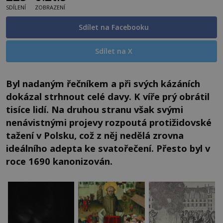
SDÍLENÍ
ZOBRAZENÍ
Sdílet na Facebooku
Sdílet na X
Byl nadaným řečníkem a při svých kázáních
dokázal strhnout celé davy. K víře prý obrátil
tisíce lidí. Na druhou stranu však svými
nenávistnými projevy rozpoutá protižidovské
tažení v Polsku, což z něj nedělá zrovna
ideálního adepta ke svatořečení. Přesto byl v
roce 1690 kanonizován.