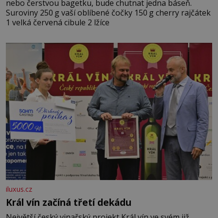
nebo čerstvou bagetku, bude chutnat jedna báseň.
Suroviny 250 g vaší oblíbené čočky 150 g cherry rajčátek
1 velká červená cibule 2 lžíce
iluxus.cz
Král vín začíná třetí dekádu
Největší český vinařský projekt Král vín ve svém již