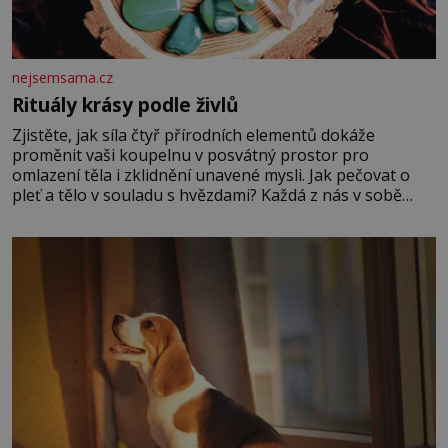
nejsemsama.cz
Rituály krásy podle živlů
Zjistěte, jak síla čtyř přírodních elementů dokáže
proměnit vaši koupelnu v posvátný prostor pro
omlazení těla i zklidnění unavené mysli. Jak pečovat o
pleť a tělo v souladu s hvězdami? Každá z nás v sobě
nese otisk vesmíru, který se projevuje nejen v naší
povaze, ale i v potřebách naší pokožky. Ohnivá znamení
Ženy narozené ve znamení Berana, Lva a Střelce v sobě
nesou žár, odvahu a neutuchající elán. Vaše