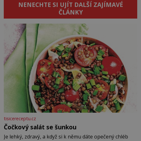
NENECHTE SI UJÍT DALŠÍ ZAJÍMAVÉ
ČLÁNKY
tisicereceptu.cz
Čočkový salát se šunkou
Je lehký, zdravý, a když si k němu dáte opečený chléb