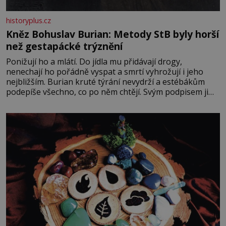
historyplus.cz
Kněz Bohuslav Burian: Metody StB byly horší
než gestapácké trýznění
Ponižují ho a mlátí. Do jídla mu přidávají drogy,
nenechají ho pořádně vyspat a smrtí vyhrožují i jeho
nejbližším. Burian kruté týrání nevydrží a estébákům
podepíše všechno, co po něm chtějí. Svým podpisem jim
potvrdí také to, že na něj během výslechů nikdo nevyvíjel
fyzický ani psychický nátlak. Syn brněnského řezníka
chce být knězem a