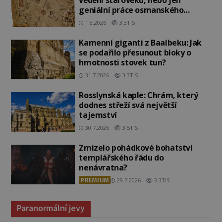
geniální práce osmanského
admirála?
1.8.2026
3.3TIS
Kamenní giganti z Baalbeku: Jak
se podařilo přesunout bloky o
hmotnosti stovek tun?
31.7.2026
3.3TIS
Rosslynská kaple: Chrám, který
dodnes střeží svá největší
tajemství
30.7.2026
3.5TIS
Zmizelo pohádkové bohatství
templářského řádu do
nenávratna?
PREMIUM
29.7.2026
3.3TIS
Paranormální jevy