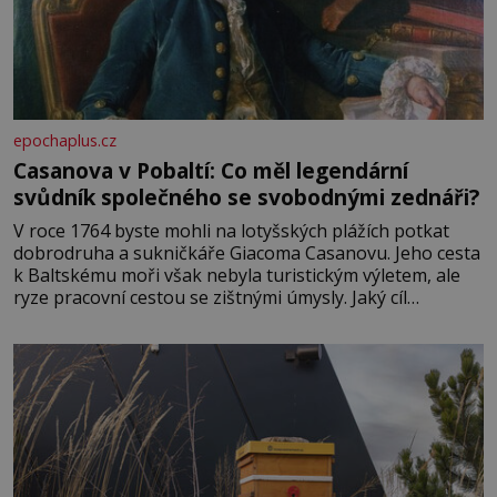
epochaplus.cz
Casanova v Pobaltí: Co měl legendární
svůdník společného se svobodnými zednáři?
V roce 1764 byste mohli na lotyšských plážích potkat
dobrodruha a sukničkáře Giacoma Casanovu. Jeho cesta
k Baltskému moři však nebyla turistickým výletem, ale
ryze pracovní cestou se zištnými úmysly. Jaký cíl
Casanova sledoval, když se například procházel uličkami
lotyšské Rigy? Casanova v Pobaltí kontaktoval tamní
zednářské lóže. Nebyl v této oblasti žádným nováčkem,
protože do zednářské