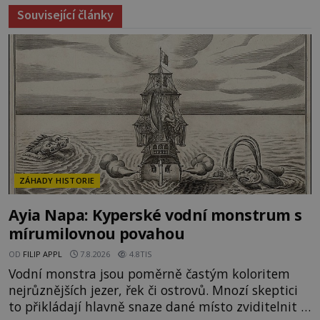
Související články
ZÁHADY HISTORIE
Ayia Napa: Kyperské vodní monstrum s
mírumilovnou povahou
OD
FILIP APPL
7.8.2026
4.8TIS
Vodní monstra jsou poměrně častým koloritem
nejrůznějších jezer, řek či ostrovů. Mnozí skeptici
to přikládají hlavně snaze dané místo zviditelnit a