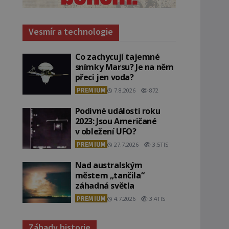
Vesmír a technologie
Co zachycují tajemné
snímky Marsu? Je na něm
přeci jen voda?
PREMIUM
7.8.2026
872
Podivné události roku
2023: Jsou Američané
v obležení UFO?
PREMIUM
27.7.2026
3.5TIS
Nad australským
městem „tančila“
záhadná světla
PREMIUM
4.7.2026
3.4TIS
Záhady historie