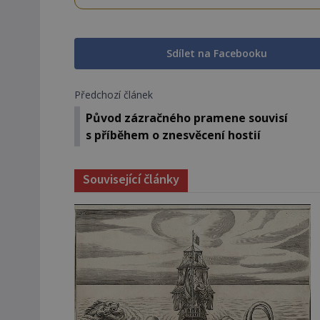
Sdílet na Facebooku
Předchozí článek
Původ zázračného pramene souvisí
s příběhem o znesvěcení hostií
Související články