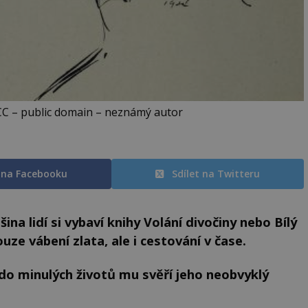
 CC – public domain – neznámý autor
t na Facebooku
Sdílet na Twitteru
na lidí si vybaví knihy Volání divočiny nebo Bílý
ze vábení zlata, ale i cestování v čase.
 do minulých životů mu svěří jeho neobvyklý