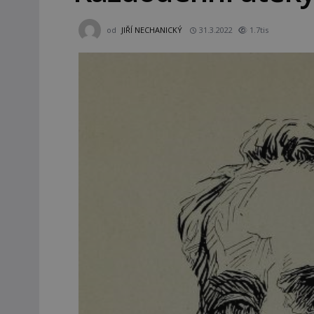
od
JIŘÍ NECHANICKÝ
31.3.2022
1.7tis