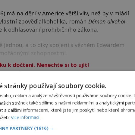
 má na dění v Americe větší vliv, než by v mládí
 vlastní zpověď alkoholika, román
Démon alkohol
,
de k odhlasování prohibičního zákona.
ě jednou, a to díky spojení s vězněm Edwardem
mořádnými schopnostmi.
ku k dočtení. Nenechte si to ujít!
NIGMAPLUS PREMIUM?
 stránky používají soubory cookie.
bsahu, reklam a analýze návštěvnosti používáme soubory cookie. 
šich stránek také sdílíme s našimi reklamními a analytickými partn
 se naším
Premium
čtenářem a
odemkněte
si tento
s dalšími informacemi, které jste jim poskytli nebo které shromá
i
tisíce
dalších
skvělých článků
.
lužeb.
Více informací
 od nás obdržíte i celou řadu
hodnotných bonusů
!
CHNY PARTNERY
(1616) →