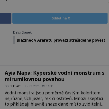
Sdílet na X
Další článek
Blázinec v Araratu provází strašidelná pověst
Ayia Napa: Kyperské vodní monstrum s
mírumilovnou povahou
OD
FILIP APPL
7.8.2026
3.6TIS
Vodní monstra jsou poměrně častým koloritem
nejrůznějších jezer, řek či ostrovů. Mnozí skeptici
to přikládají hlavně snaze dané místo zviditelnit