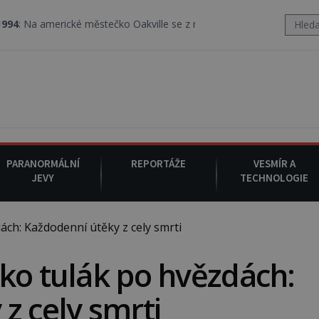
rické městečko Oakville se z nebe snáší podivná rosolovitá látka
PARANORMÁLNÍ
REPORTÁŽE
VESMÍR A
JEVY
TECHNOLOGIE
ch: Každodenní útěky z cely smrti
ko tulák po hvězdách:
z cely smrti