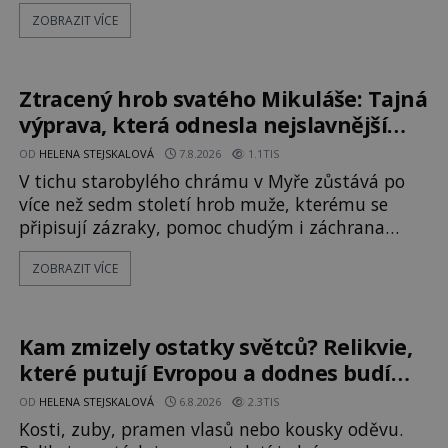
a přitáhnout k němu pozornost záhadám
ZOBRAZIT VÍCE
nakloněných turistů. Je to také případ
kyperského tvora jménem Ayia Napa? Nebo se
může za legendami o něm ukrývat nějaký
pravdivý základ? V blízkosti Mysu Greco, jak se
Ztracený hrob svatého Mikuláše: Tajná
přez
výprava, která odnesla nejslavnější
relikvii do Itálie
OD
HELENA STEJSKALOVÁ
7.8.2026
1.1TIS
V tichu starobylého chrámu v Myře zůstává po
více než sedm století hrob muže, kterému se
připisují zázraky, pomoc chudým i záchrana
námořníků v bouřích. Pak ale přichází rok 1087 a
ZOBRAZIT VÍCE
klidné místo se mění v dějiště podivné noční
výpravy. Skupina italských námořníků otevírá
hrob svatého Mikuláše a odváží jeho ostatky přes
moře do Bari. Je to zbožná záchrana před
Kam zmizely ostatky světců? Relikvie,
nebezpečím, nebo promyšlená krádež,
které putují Evropou a dodnes budí
úžas
OD
HELENA STEJSKALOVÁ
6.8.2026
2.3TIS
Kosti, zuby, pramen vlasů nebo kousky oděvu.