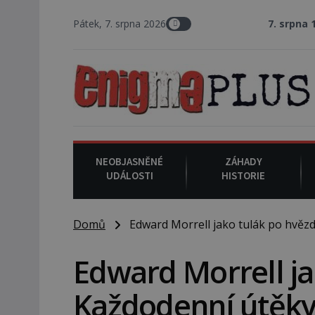
Pátek, 7. srpna 2026
7. srpna 1994
: Na ame
NEOBJASNĚNÉ
ZÁHADY
UDÁLOSTI
HISTORIE
Domů
Edward Morrell jako tulák po hvězdá
Edward Morrell ja
Každodenní útěky 