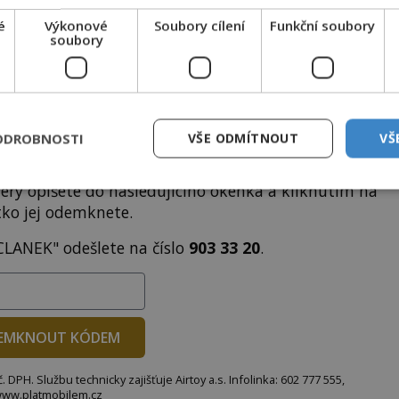
é
Výkonové
Soubory cílení
Funkční soubory
ODEMKNOUT ČLÁNEK
soubory
ODROBNOSTI
VŠE ODMÍTNOUT
VŠ
to článek, můžete tak učinit zasláním jediné SMS.
terý opíšete do následujícího okénka a kliknutím na
tko jej odemknete.
CLANEK" odešlete na číslo
903 33 20
.
EMKNOUT KÓDEM
DPH. Službu technicky zajišťuje Airtoy a.s. Infolinka: 602 777 555,
ww.platmobilem.cz