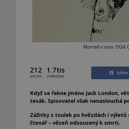
Morrell v roce 1924.
212
1.7tis
Sdíle
SDÍLENÍ
ZOBRAZENÍ
Když se řekne jméno Jack London, větši
tesák. Spisovatel však nenaslouchá pou
Zážitky z toulek po hvězdách i výletů
čtenář – vězeň odsouzený k smrti.