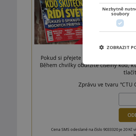
Nezbytně nutn
soubory
ZOBRAZIT P
Pokud si přejete odemknout pouze ten
Během chvilky obdržíte číselný kód, k
tlačí
Zprávu ve tvaru "CTU 
OD
Cena SMS odeslané na číslo 9033320 je 20 Kč vč. 
w