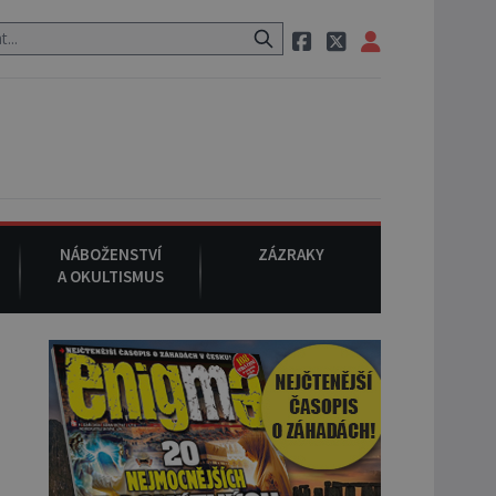
 neznámého původu.
7. srpna 1994
: Na americké městečko Oakville
NÁBOŽENSTVÍ
ZÁZRAKY
A OKULTISMUS