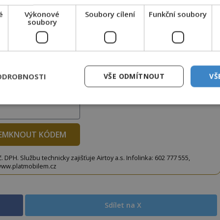
é
Výkonové
Soubory cílení
Funkční soubory
soubory
to článek, můžete tak učinit zasláním jediné SMS.
terý opíšete do následujícího okénka a kliknutím na
tko jej odemknete.
ODROBNOSTI
VŠE ODMÍTNOUT
VŠ
CLANEK" odešlete na číslo
903 33 20
.
EMKNOUT KÓDEM
DPH. Službu technicky zajišťuje Airtoy a.s. Infolinka: 602 777 555,
ww.platmobilem.cz
Sdílet na X