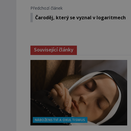
Předchozí článek
Čaroděj, který se vyznal v logaritmech
Související články
NÁBOŽENSTVÍ A OKULTISMUS