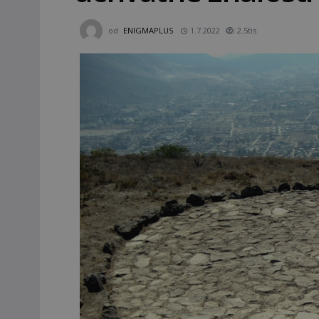
od
ENIGMAPLUS
1.7.2022
2.5tis