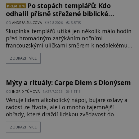
Milosrdných
Po stopách templářů: Kdo
PREMIUM
odhalil přísně střežené biblické
tajemství?
OD
ANDREA ŠULCOVÁ
2.8.2026
3.5TIS
Skupinka templářů utíká jen několik málo hodin
před hromadným zatýkáním nočními
francouzskými uličkami směrem k nedalekému
přístavu. Jeden z nich má přes ramena ranec s
ZOBRAZIT VÍCE
tajemným obsahem. Kapitán lodi už na ně čeká.
„Dejte to do podpalubí a připravte se. Za chvíli
vyplouváme,“ sdělí jim. „Kam máme namířeno,
kapitáne?“ zeptá se ho jeden z templářů. „Do Sk
Mýty a rituály: Carpe Diem s Dionýsem
OD
INGRID TŮMOVÁ
27.7.2026
3.1TIS
Věnuje lidem alkoholický nápoj, bujaré oslavy a
radost ze života, ale i o mnoho tajemnější
obřady, které dráždí lidskou zvědavost do
dnešních dní. Co doopravdy představuje bůh,
ZOBRAZIT VÍCE
jemuž Římané říkají Bakchus? Mytologický příběh
řeckého boha Dionýsa není zrovna idylická