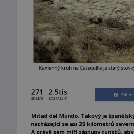
Kamenný kruh na Catequille je starý stovk
271
2.5tis
Sdíle
SDÍLENÍ
ZOBRAZENÍ
Mitad del Mundo. Takový je španělský
nacházející se asi 26 kilometrů seve
A právě sem míří zástupy turistů, aby