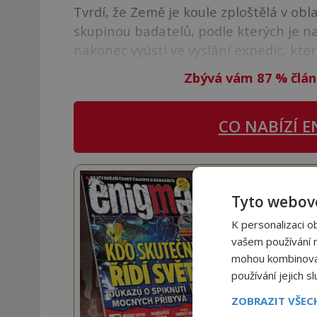
Tvrdí, že Země je koule zploštělá v obl
skupinou badatelů, podle kterých je na
nakonec vyústí ve vyslání expedic, kter
Zbývá vám 87
%
člán
CO NABÍZÍ
E
Staňte
Tyto webové
Navíc
K personalizaci o
vašem používání na
mohou kombinovat 
používání jejich s
ZOBRAZIT VŠE