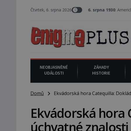
Čtvrtek, 6. srpna 2026
6. srpna 1930
: Americký vrchní soudce 
NEOBJASNĚNÉ
ZÁHADY
UDÁLOSTI
HISTORIE
Domů
Ekvádorská hora Catequilla: Dokládá
Ekvádorská hora C
úchvatné znalosti 