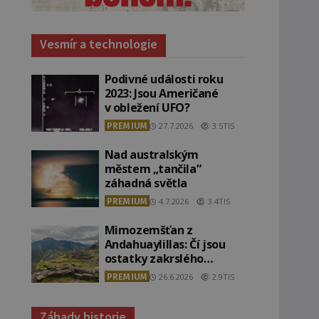
Vesmír a technologie
Podivné události roku
2023: Jsou Američané
v obležení UFO?
PREMIUM
27.7.2026
3.5TIS
Nad australským
městem „tančila“
záhadná světla
PREMIUM
4.7.2026
3.4TIS
Mimozemšťan z
Andahuaylillas: Čí jsou
ostatky zakrslého
stvoření s ohromnou
PREMIUM
26.6.2026
2.9TIS
lebkou?
Záhady historie