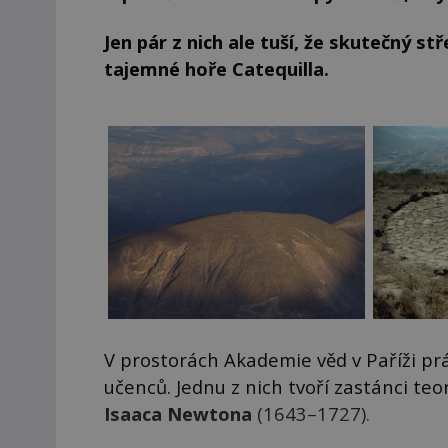
Jen pár z nich ale tuší, že skutečný st
tajemné hoře Catequilla.
V prostorách Akademie věd v Paříži p
učenců. Jednu z nich tvoří zastánci teo
Isaaca Newtona
(1643–1727).