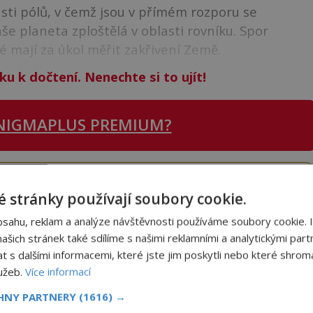
asti pólů, v čemž jsou v přímém rozporu se
še planeta zploštělá v oblasti rovníku. Spor
é mají za úkol měřit zakřivení Země.
ku k dočtení. Nenechte si to ujít!
NIGMAPLUS PREMIUM?
 se naším
Premium
čtenářem a
odemkněte
si tento
i
tisíce
dalších
skvělých článků
.
 stránky používají soubory cookie.
 od nás obdržíte i celou řadu
hodnotných bonusů
!
bsahu, reklam a analýze návštěvnosti používáme soubory cookie. 
šich stránek také sdílíme s našimi reklamními a analytickými partn
s dalšími informacemi, které jste jim poskytli nebo které shromá
ODEMKNOUT ČLÁNEK
lužeb.
Více informací
CHNY PARTNERY
(1616) →