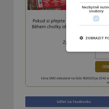
Nezbytně nutn
soubory
Pokud si přejete odemknout pouze ten
Během chvilky obdržíte číselný kód, k
tlačí
ZOBRAZIT P
Zprávu ve tvaru "CTU 
OD
Cena SMS odeslané na číslo 9033320 je 20 Kč vč. 
w
Sdílet na Facebooku