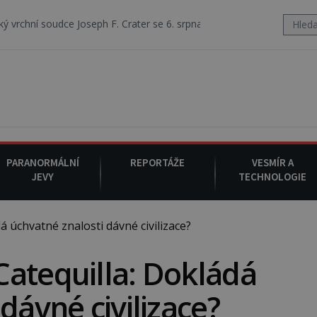
Joseph F. Crater se 6. srpna 1930 navečeří ve své oblíbené restauraci,
PARANORMÁLNÍ
REPORTÁŽE
VESMÍR A
JEVY
TECHNOLOGIE
 úchvatné znalosti dávné civilizace?
atequilla: Dokládá
dávné civilizace?