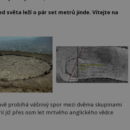
řed světa leží o pár set metrů jinde. Vítejte na
rávě probíhá vášnivý spor mezi dvěma skupinami
rií již přes osm let mrtvého anglického vědce