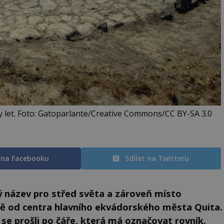
y let. Foto: Gatoparlante/Creative Commons/CC BY-SA 3.0
t na Facebooku
Sdílet na Twitteru
 název pro střed světa a zároveň místo
rně od centra hlavního ekvádorského města Quita.
 se prošli po čáře, která má označovat rovník.