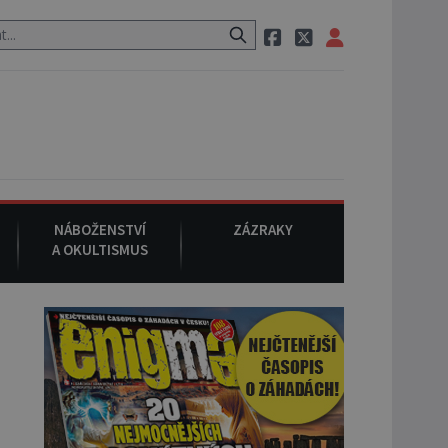
 pak si na ulici zavolá taxi, nasedne do něj a už ho nikdy nikdo nesp
NÁBOŽENSTVÍ
ZÁZRAKY
A OKULTISMUS