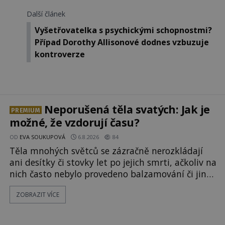
Další článek
Vyšetřovatelka s psychickými schopnostmi?
Případ Dorothy Allisonové dodnes vzbuzuje
kontroverze
Neporušená těla svatých: Jak je
PREMIUM
možné, že vzdorují času?
OD
EVA SOUKUPOVÁ
6.8.2026
84
Těla mnohých světců se zázračně nerozkládají
ani desítky či stovky let po jejich smrti, ačkoliv na
nich často nebylo provedeno balzamování či jiné
pokusy o konzervaci. Neporušené ostatky bývají
ZOBRAZIT VÍCE
považovány za důkaz svatosti zemřelých. Jaké
tajemné síly těla významných náboženských
osobností ochraňují? Na hřbitově u kláštera