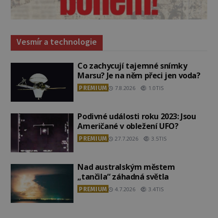
Vesmír a technologie
Co zachycují tajemné snímky
Marsu? Je na něm přeci jen voda?
PREMIUM
7.8.2026
1.0TIS
Podivné události roku 2023: Jsou
Američané v obležení UFO?
PREMIUM
27.7.2026
3.5TIS
Nad australským městem
„tančila“ záhadná světla
PREMIUM
4.7.2026
3.4TIS