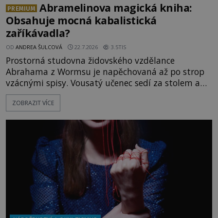
Abramelinova magická kniha:
PREMIUM
Obsahuje mocná kabalistická
zaříkávadla?
OD
ANDREA ŠULCOVÁ
22.7.2026
3.5TIS
Prostorná studovna židovského vzdělance
Abrahama z Wormsu je napěchovaná až po strop
vzácnými spisy. Vousatý učenec sedí za stolem a
před sebou má rozložený jeden z nejzáhadnějších
ZOBRAZIT VÍCE
magických textů. Jde o Abramelinův grimoár, který
sám sepsal. Skutečně do něj zaznamenal mocná
kouzla, jak si někteří myslí, nebo jde o pouhou
pověru? Už šest měsíců pobývá