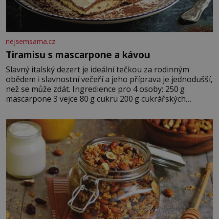
nejsemsama.cz
Tiramisu s mascarpone a kávou
Slavný italský dezert je ideální tečkou za rodinným
obědem i slavnostní večeří a jeho příprava je jednodušší,
než se může zdát. Ingredience pro 4 osoby: 250 g
mascarpone 3 vejce 80 g cukru 200 g cukrářských
piškotů 250 ml silné kávy 2 lžíce amaretta kakao na
posypání Postup: Oddělte žloutky od bílků. Žloutky
vyšlehejte s cukrem do světlé pěny a postupně do nich
vmíchejte mascarpone, aby vznikl hladký