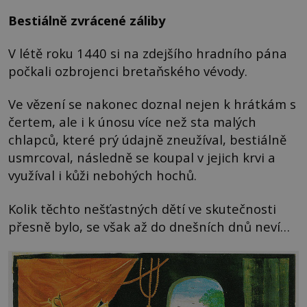
Bestiálně zvrácené záliby
V létě roku 1440 si na zdejšího hradního pána
počkali ozbrojenci bretaňského vévody.
Ve vězení se nakonec doznal nejen k hrátkám s
čertem, ale i k únosu více než sta malých
chlapců, které prý údajně zneužíval, bestiálně
usmrcoval, následně se koupal v jejich krvi a
využíval i kůži nebohých hochů.
Kolik těchto nešťastných dětí ve skutečnosti
přesně bylo, se však až do dnešních dnů neví…