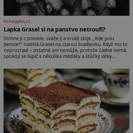
historyplus.cz
Lapka Grasel si na panstvo netroufl?
Strhne ji z postele, sváže ji a krutě zbije. „Kde jsou
peníze?“ naléhá Grasel na starou švadlenku. Když mu to
neprozradí – ostatně ani nemůže, protože žádné nemá,
spokojí se lupič s několika měďáky a štůčky látky.
Zraněná žena pár dní nato umírá. Je to muž nebývale
krutý. Jeho činy budí hrůzu ještě dlouho po jeho smrti