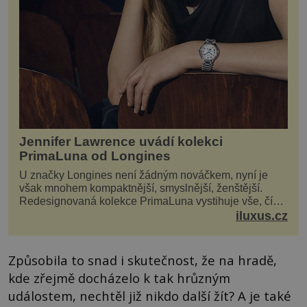
Jennifer Lawrence uvádí kolekci
PrimaLuna od Longines
U značky Longines není žádným nováčkem, nyní je
však mnohem kompaktnější, smyslnější, ženštější.
Redesignovaná kolekce PrimaLuna vystihuje vše, čím
je značka Longines dnes a čím byla i před sto dvacet...
iluxus.cz
Způsobila to snad i skutečnost, že na hradě,
kde zřejmě docházelo k tak hrůzným
událostem, nechtěl již nikdo další žít? A je také