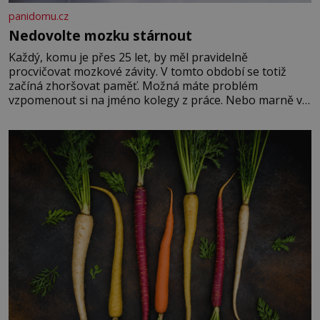
panidomu.cz
Nedovolte mozku stárnout
Každý, komu je přes 25 let, by měl pravidelně
procvičovat mozkové závity. V tomto období se totiž
začíná zhoršovat paměť. Možná máte problém
vzpomenout si na jméno kolegy z práce. Nebo marně v
paměti lovíte název knížky, kterou jste nedávno přečetli.
Je to opravdu tak, s věkem jako kdyby se paměť
rozhodla stávkovat. Cvičte