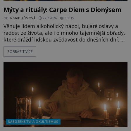
Mýty a rituály: Carpe Diem s Dionýsem
OD
INGRID TŮMOVÁ
27.7.2026
3.1TIS
Věnuje lidem alkoholický nápoj, bujaré oslavy a
radost ze života, ale i o mnoho tajemnější obřady,
které dráždí lidskou zvědavost do dnešních dní. Co
doopravdy představuje bůh, jemuž Římané říkají
ZOBRAZIT VÍCE
Bakchus? Mytologický příběh řeckého boha
Dionýsa není zrovna idylická pohádka. Bůh Zeus jej
zplodí se svou milenkou Semelou, což Diova žena
Héra nemůže nechat b
NÁBOŽENSTVÍ A OKULTISMUS