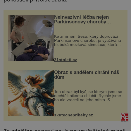
Neinvazivní léčba nejen
Parkinsonovy choroby
pomocí ultrazvukové
„helmy“
Ke zmírnění třesu, který doprovází
Parkinsonovu chorobu, je využívána
hluboká mozková stimulace, která
však vyžaduje vysoce invazivní
zákrok. Ultrazvuk zase není vhodný
k dostatečně přesnému zacílení ...
21stoleti.cz
Obraz s andělem chrání náš
dům
Ten obraz byl kýč, se kterým jsme se
nechtěli nikomu chlubit. Rychle jsme
ho ale vraceli na jeho místo. S
manželem Vaškem jsme si pořídili
chaloupku, takový domek na severu
Čech, kde jsme si naplánova...
skutecnepribehy.cz
Ze zdejšího panství navíc nevysvětlitelně mizeli