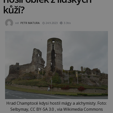
kůží?
od
PETR MATURA
24.9.2023
3.3tis
Hrad Champtocé kdysi hostil mágy a alchymisty. Foto:
Selbymay, CC BY-SA 3.0 , via Wikimedia Commons