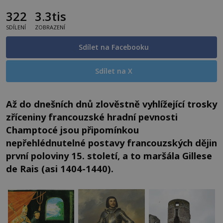
322
3.3tis
SDÍLENÍ
ZOBRAZENÍ
Sdílet na Facebooku
Sdílet na X
Až do dnešních dnů zlověstně vyhlížející trosky
zříceniny francouzské hradní pevnosti
Champtocé jsou připomínkou
nepřehlédnutelné postavy francouzských dějin
první poloviny 15. století, a to maršála Gillese
de Rais (asi 1404-1440).