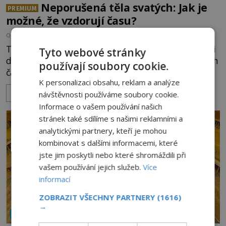
Neporušená těla svatých: Jak je
PREMIUM
možné, že vzdorují času?
OD
EVA SOUKUPOVÁ
6.8.2026
2.2TIS
Těla mnohých světců se zázračně nerozkládají ani
Tyto webové stránky
desítky či stovky let po jejich smrti, ačkoliv na nich
používají soubory cookie.
často nebylo provedeno balzamování či jiné
K personalizaci obsahu, reklam a analýze
pokusy o konzervaci. Neporušené ostatky bývají
ZOBRAZIT VÍCE
považovány za důkaz svatosti zemřelých. Jaké
návštěvnosti používáme soubory cookie.
tajemné síly těla významných náboženských
Informace o vašem používání našich
osobností ochraňují? Na hřbitově u kláštera
stránek také sdílíme s našimi reklamními a
Milosrdných
analytickými partnery, kteří je mohou
kombinovat s dalšími informacemi, které
jste jim poskytli nebo které shromáždili při
vašem používání jejich služeb.
Více
informací
ZOBRAZIT VŠECHNY PARTNERY
(1616)
→
NÁBOŽENSTVÍ A OKULTISMUS