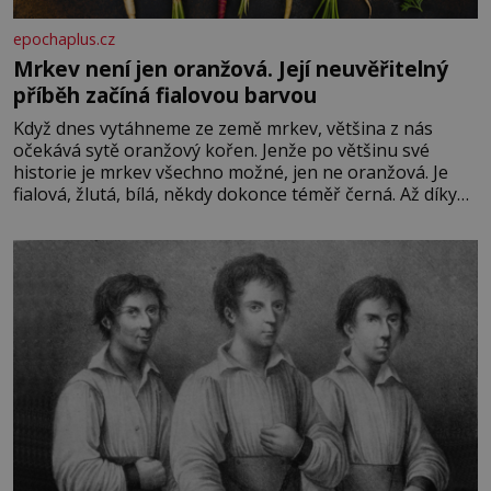
epochaplus.cz
Mrkev není jen oranžová. Její neuvěřitelný
příběh začíná fialovou barvou
Když dnes vytáhneme ze země mrkev, většina z nás
očekává sytě oranžový kořen. Jenže po většinu své
historie je mrkev všechno možné, jen ne oranžová. Je
fialová, žlutá, bílá, někdy dokonce téměř černá. Až díky
stovkám let pečlivého šlechtění se z ní stává zelenina,
bez které si českou zahradu ani nedokážeme představit.
Její příběh je