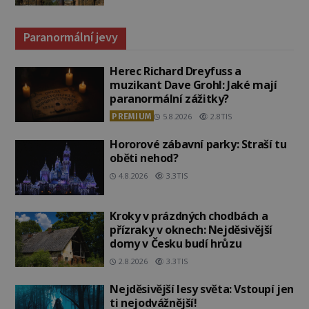
Paranormální jevy
Herec Richard Dreyfuss a
muzikant Dave Grohl: Jaké mají
paranormální zážitky?
PREMIUM
5.8.2026
2.8TIS
Hororové zábavní parky: Straší tu
oběti nehod?
4.8.2026
3.3TIS
Kroky v prázdných chodbách a
přízraky v oknech: Nejděsivější
domy v Česku budí hrůzu
2.8.2026
3.3TIS
Nejděsivější lesy světa: Vstoupí jen
ti nejodvážnější!