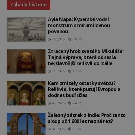
Záhady historie
Ayia Napa: Kyperské vodní
monstrum s mírumilovnou
povahou
7.8.2026
3.8TIS
Ztracený hrob svatého Mikuláše:
Tajná výprava, která odnesla
nejslavnější relikvii do Itálie
7.8.2026
1.2TIS
Kam zmizely ostatky světců?
Relikvie, které putují Evropou a
dodnes budí úžas
6.8.2026
2.4TIS
Železný zázrak z Indie: Proč tento
sloup už 1 600 let nezná rez?
5.8.2026
2.6TIS