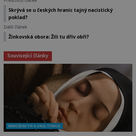
Předchozí článek
Skrývá se u českých hranic tajný nacistický
poklad?
Další článek
Žinkovská obora: Žili tu dřív obři?
Související články
NÁBOŽENSTVÍ A OKULTISMUS