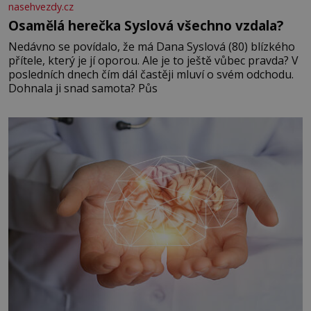
nasehvezdy.cz
Osamělá herečka Syslová všechno vzdala?
Nedávno se povídalo, že má Dana Syslová (80) blízkého
přítele, který je jí oporou. Ale je to ještě vůbec pravda? V
posledních dnech čím dál častěji mluví o svém odchodu.
Dohnala ji snad samota? Půs