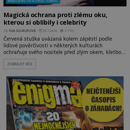
NÁBOŽENSTVÍ A OKULTISMUS
Magická ochrana proti zlému oku,
kterou si oblíbily i celebrity
OD
EVA SOUKUPOVÁ
20.7.2026
3.1TIS
Červená stužka uvázaná kolem zápěstí podle
lidové pověrčivosti v některých kulturách
ochraňuje svého nositele před zlým okem, kletbou,
která může přivodit neštěstí či nemoc. S tímto
ZOBRAZIT VÍCE
nenápadným symbolem magické ochrany lze
občas spatřit i různé celebrity včetně Madonny
nebo Leonarda DiCapria. Na Blízkém východě a v
židovských komunitách po celém světě, je