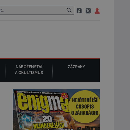
em po cestě utíká zvláštní psovitá šelma, údajně bájná čupakabra.
NÁBOŽENSTVÍ
ZÁZRAKY
A OKULTISMUS