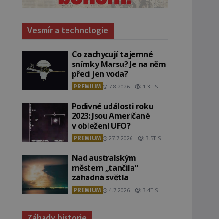
Vesmír a technologie
Co zachycují tajemné
snímky Marsu? Je na něm
přeci jen voda?
PREMIUM
7.8.2026
1.3TIS
Podivné události roku
2023: Jsou Američané
v obležení UFO?
PREMIUM
27.7.2026
3.5TIS
Nad australským
městem „tančila“
záhadná světla
PREMIUM
4.7.2026
3.4TIS
Záhady historie