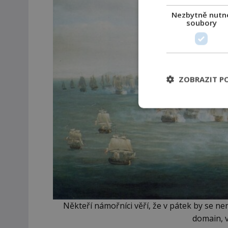
Nezbytně nutn
soubory
ZOBRAZIT P
Někteří námořníci věří, že v pátek by se ne
domain, 