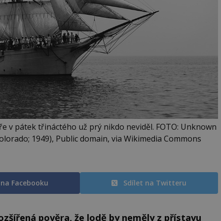
e v pátek třináctého už prý nikdo neviděl. FOTO: Unknown
f Colorado; 1949), Public domain, via Wikimedia Commons
t na Facebooku
Sdílet na Twitteru
šířená pověra, že lodě by neměly z přístavu