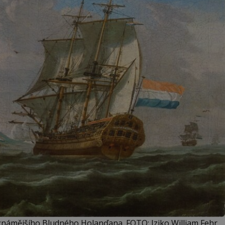
námějšího Bludného Holanďana. FOTO: Iziko William Fehr