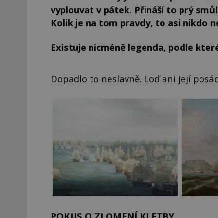
vyplouvat v pátek. Přináší to prý smůl
Kolik je na tom pravdy, to asi nikdo ne
Existuje nicméně legenda, podle které 
Dopadlo to neslavně. Loď ani její posád
POKUS O ZLOMENÍ KLETBY