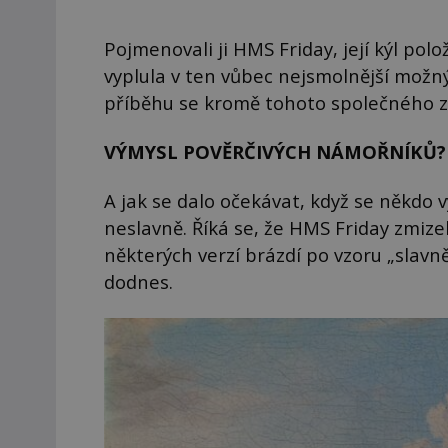
Pojmenovali ji HMS Friday, její kýl pol
vyplula v ten vůbec nejsmolnější možný
příběhu se kromě tohoto společného zá
VÝMYSL POVĚRČIVÝCH NÁMOŘNÍKŮ?
A jak se dalo očekávat, když se někdo
neslavně. Říká se, že HMS Friday zmizel
některých verzí brázdí po vzoru „slav
dodnes.