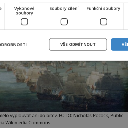
é
Výkonové
Soubory cílení
Funkční soubory
soubory
ODROBNOSTI
VŠE ODMÍTNOUT
VŠ
mělo vyplouvat ani do bitev. FOTO: Nicholas Pocock, Public
via Wikimedia Commons