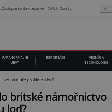
a v texaském DeWitt County pořizuje video, na kterém před jeho voz
PARANORMÁLNÍ
REPORTÁŽE
VESMÍR A
JEVY
TECHNOLOGIE
ictvo na moře prokletou loď?
lo britské námořnictvo
u loď?