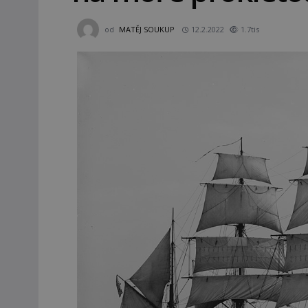
od
MATĚJ SOUKUP
12.2.2022
1.7tis