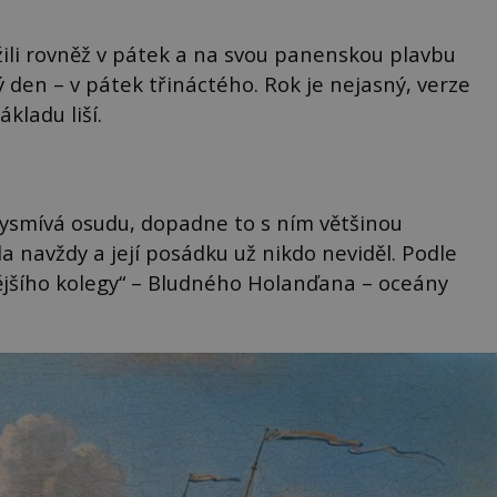
ožili rovněž v pátek a na svou panenskou plavbu
 den – v pátek třináctého. Rok je nejasný, verze
kladu liší.
 vysmívá osudu, dopadne to s ním většinou
a navždy a její posádku už nikdo neviděl. Podle
nějšího kolegy“ – Bludného Holanďana – oceány