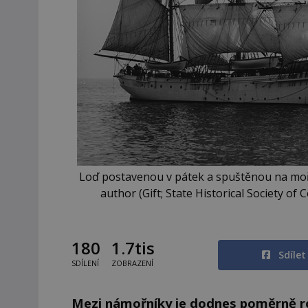
Loď postavenou v pátek a spuštěnou na moř
author (Gift; State Historical Society o
180
1.7tis
Sdíle
SDÍLENÍ
ZOBRAZENÍ
Mezi námořníky je dodnes poměrně roz