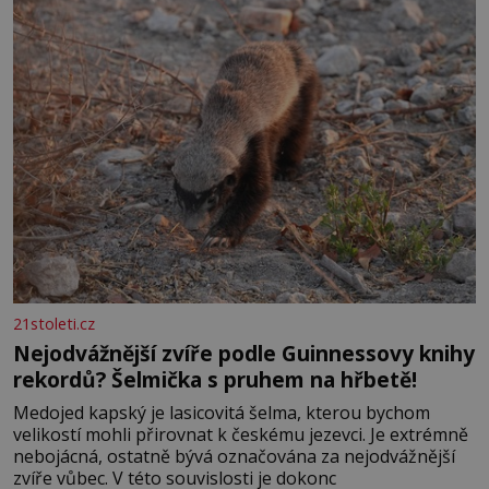
Velkých Losinách nebo v termálním
21stoleti.cz
Nejodvážnější zvíře podle Guinnessovy knihy
rekordů? Šelmička s pruhem na hřbetě!
Medojed kapský je lasicovitá šelma, kterou bychom
velikostí mohli přirovnat k českému jezevci. Je extrémně
nebojácná, ostatně bývá označována za nejodvážnější
zvíře vůbec. V této souvislosti je dokonc