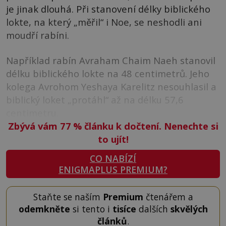
je jinak dlouhá. Při stanovení délky biblického
lokte, na který „měřil“ i Noe, se neshodli ani
moudří rabíni.
Například rabín Avraham Chaim Naeh stanovil
délku biblického lokte na 48 centimetrů. Jeho
kolega Avrohom Yeshaya Karelitz nesouhlasil a
biblický loket „protáhl“ až na délku 57,6
centimetru.
Zbývá vám 77
%
článku k dočtení. Nenechte si
to ujít!
CO NABÍZÍ
ENIGMAPLUS PREMIUM?
Staňte se naším
Premium
čtenářem a
odemkněte
si tento i
tisíce
dalších
skvělých
článků
.