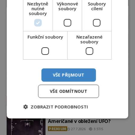
Nezbytně
Výkonové
Soubory
nutné
soubory
cílení
soubory
Funkční soubory
Nezařazené
soubory
VŠE PŘIJMOUT
VŠE ODMÍTNOUT
Vesmír a technologie
ZOBRAZIT PODROBNOSTI
Podivné události roku 2023: Jsou
Američané v obležení UFO?
PREMIUM
27.7.2026
3.5TIS