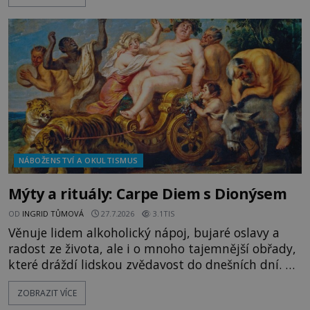
„Dejte to do podpalubí a připravte se. Za chvíli
vyplouváme,“ sdělí jim. „Kam máme namířeno,
kapitáne?“ zeptá se ho jeden z templářů. „Do Sk
NÁBOŽENSTVÍ A OKULTISMUS
Mýty a rituály: Carpe Diem s Dionýsem
OD
INGRID TŮMOVÁ
27.7.2026
3.1TIS
Věnuje lidem alkoholický nápoj, bujaré oslavy a
radost ze života, ale i o mnoho tajemnější obřady,
které dráždí lidskou zvědavost do dnešních dní. Co
doopravdy představuje bůh, jemuž Římané říkají
ZOBRAZIT VÍCE
Bakchus? Mytologický příběh řeckého boha