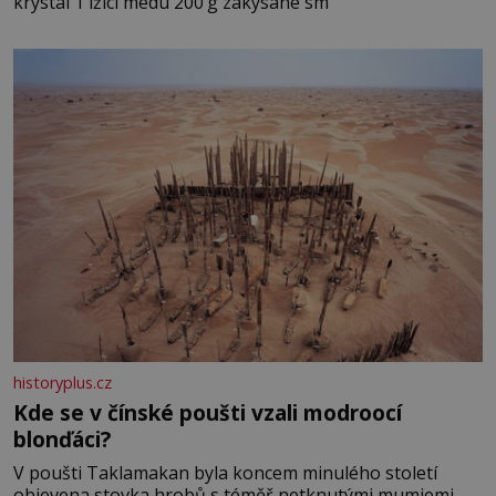
krystal 1 lžíci medu 200 g zakysané sm
historyplus.cz
Kde se v čínské poušti vzali modroocí
blonďáci?
V poušti Taklamakan byla koncem minulého století
objevena stovka hrobů s téměř netknutými mumiemi.