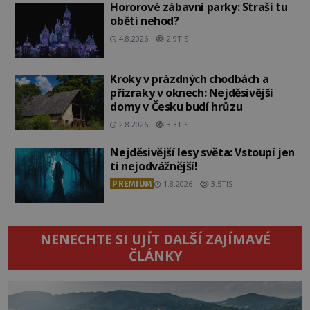
Hororové zábavní parky: Straší tu
oběti nehod?
4.8.2026
2.9TIS
Kroky v prázdných chodbách a
přízraky v oknech: Nejděsivější
domy v Česku budí hrůzu
2.8.2026
3.3TIS
Nejděsivější lesy světa: Vstoupí jen
ti nejodvážnější!
PREMIUM
1.8.2026
3.5TIS
NENECHTE SI UJÍT DALŠÍ ZAJÍMAVÉ
ČLÁNKY