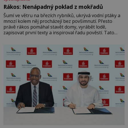
Rákos: Nenápadný poklad z mokřadů
Šumí ve větru na březích rybníků, ukrývá vodní ptáky a
mnozí kolem něj procházejí bez povšimnutí. Přesto
právě rákos pomáhal stavět domy, vyrábět lodě,
zapisovat první texty a inspiroval řadu pověstí. Tato
skromná, ale užitečná rostlina provází člověka už tisíce
let. Většina lidí vnímá rákos jen jako obyčejnou kulisu
letního koupání. Stačí se však podívat