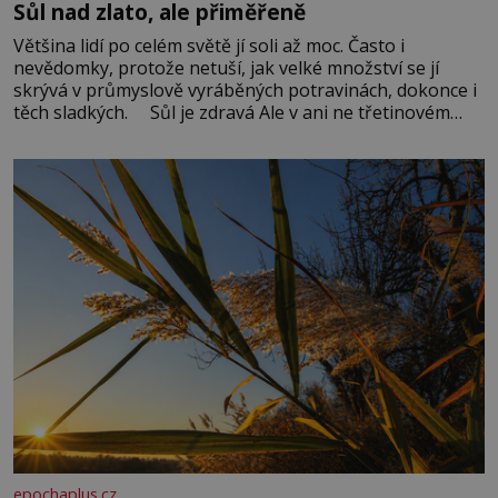
Sůl nad zlato, ale přiměřeně
Většina lidí po celém světě jí soli až moc. Často i
nevědomky, protože netuší, jak velké množství se jí
skrývá v průmyslově vyráběných potravinách, dokonce i
těch sladkých. Sůl je zdravá Ale v ani ne třetinovém
množství, než je pro většinu populace běžné. Její
základní složky– sodík a chlór – jsou zásadní pro
správné hospodaření
epochaplus.cz