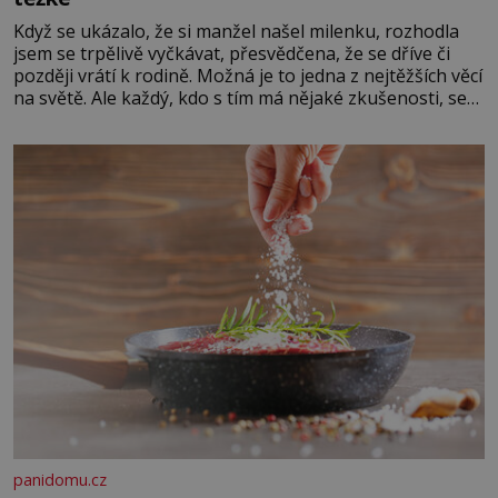
Když se ukázalo, že si manžel našel milenku, rozhodla
jsem se trpělivě vyčkávat, přesvědčena, že se dříve či
později vrátí k rodině. Možná je to jedna z nejtěžších věcí
na světě. Ale každý, kdo s tím má nějaké zkušenosti, se
zapřísahá, že pokud odpustíte, znatelně se vám uleví.
Když se ke mně doneslo, že si manžel pořídil milenku,
panidomu.cz