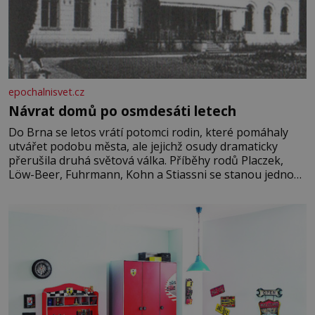
epochalnisvet.cz
Návrat domů po osmdesáti letech
Do Brna se letos vrátí potomci rodin, které pomáhaly
utvářet podobu města, ale jejichž osudy dramaticky
přerušila druhá světová válka. Příběhy rodů Placzek,
Löw-Beer, Fuhrmann, Kohn a Stiassni se stanou jednou
z hlavních dramaturgických linií festivalu židovské
kultury ŠTETL FEST 2026. Některé návraty nejsou
jednoduché. Místa, která si člověk pamatuje z rodinných
vyprávění, už dávno