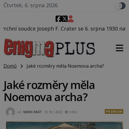
Čtvrtek, 6. srpna 2026
. Crater se 6. srpna 1930 navečeří ve své oblíbené res
Domů
Jaké rozměry měla Noemova archa?
Jaké rozměry měla
Noemova archa?
PREMIUM
od
MIREK BRÁT
18.1.2022
3.0tis