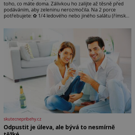
toho, co máte doma. Zálivkou ho zalijte až těsně před
podáváním, aby zeleninu nerozmočila. Na 2 porce
potřebujete: ✿ 1/4 ledového nebo jiného salátu (římský
salát, polníček…) ✿ 1 malá konzerva kukuřice ✿ ½
okurky ✿ 2 rajčata Zálivka: ✿ 4 lžíce olivového oleje ✿ 1
lžíci citronové šťávy ✿ ½ stroužku
skutecnepribehy.cz
Odpustit je úleva, ale bývá to nesmírně
těžké