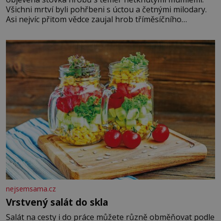
Všichni mrtví byli pohřbeni s úctou a četnými milodary.
Asi nejvíc přitom vědce zaujal hrob tříměsíčního
chlapečka s modrou filcovou čapkou, z níž se draly
blonďaté vlásky. Fakt, že jsou těla dávných lidí nesmírně
dobře zachovalá, přičítají odborníci zdejším klimatickým
podmínkám. Sucho, prosolené písky a extrémně
nejsemsama.cz
Vrstvený salát do skla
Salát na cesty i do práce můžete různě obměňovat podle