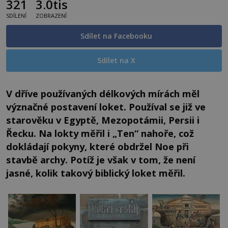
321
3.0tis
SDÍLENÍ
ZOBRAZENÍ
Sdílet na Facebooku
Sdílet na X
V dříve používaných délkových mírách měl
význačné postavení loket. Používal se již ve
starověku v Egyptě, Mezopotámii, Persii i
Řecku. Na lokty měřil i „Ten“ nahoře, což
dokládají pokyny, které obdržel Noe při
stavbě archy. Potíž je však v tom, že není
jasné, kolik takový biblický loket měřil.