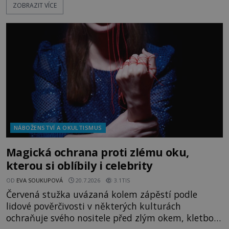
ZOBRAZIT VÍCE
magických textů. Jde o Abramelinův grimoár, který
sám sepsal. Skutečně do něj zaznamenal mocná
kouzla, jak si někteří myslí, nebo jde o pouhou
pověru? Už šest měsíců pobývá
NÁBOŽENSTVÍ A OKULTISMUS
Magická ochrana proti zlému oku,
kterou si oblíbily i celebrity
OD
EVA SOUKUPOVÁ
20.7.2026
3.1TIS
Červená stužka uvázaná kolem zápěstí podle
lidové pověrčivosti v některých kulturách
ochraňuje svého nositele před zlým okem, kletbou,