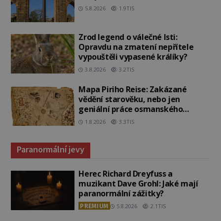
5.8.2026
1.9TIS
Zrod legend o válečné lsti:
Opravdu na zmatení nepřítele
vypouštěli vypasené králíky?
3.8.2026
3.2TIS
Mapa Piriho Reise: Zakázané
vědění starověku, nebo jen
geniální práce osmanského
admirála?
1.8.2026
3.3TIS
Paranormální jevy
Herec Richard Dreyfuss a
muzikant Dave Grohl: Jaké mají
paranormální zážitky?
PREMIUM
5.8.2026
2.1TIS