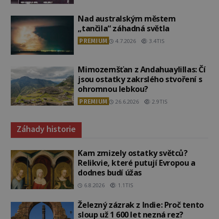
Nad australským městem
„tančila“ záhadná světla
PREMIUM
4.7.2026
3.4TIS
Mimozemšťan z Andahuaylillas: Čí
jsou ostatky zakrslého stvoření s
ohromnou lebkou?
PREMIUM
26.6.2026
2.9TIS
Záhady historie
Kam zmizely ostatky světců?
Relikvie, které putují Evropou a
dodnes budí úžas
6.8.2026
1.1TIS
Železný zázrak z Indie: Proč tento
sloup už 1 600 let nezná rez?