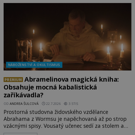
Dionýsa není zrovna idylická pohádka. Bůh Zeus jej
zplodí se svou milenkou Semelou, což Diova žena
Héra nemůže nechat b
NÁBOŽENSTVÍ A OKULTISMUS
Abramelinova magická kniha:
PREMIUM
Obsahuje mocná kabalistická
zaříkávadla?
OD
ANDREA ŠULCOVÁ
22.7.2026
3.5TIS
Prostorná studovna židovského vzdělance
Abrahama z Wormsu je napěchovaná až po strop
vzácnými spisy. Vousatý učenec sedí za stolem a
před sebou má rozložený jeden z nejzáhadnějších