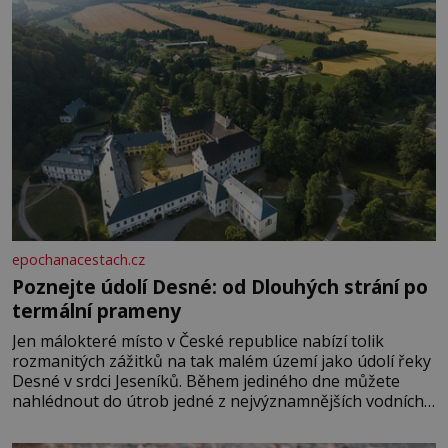
epochanacestach.cz
Poznejte údolí Desné: od Dlouhých strání po
termální prameny
Jen málokteré místo v České republice nabízí tolik
rozmanitých zážitků na tak malém území jako údolí řeky
Desné v srdci Jeseníků. Během jediného dne můžete
nahlédnout do útrob jedné z nejvýznamnějších vodních
elektráren v Evropě, vydat se na horské hřebeny, projet
se na koloběžce a den zakončit poznáváním památek ve