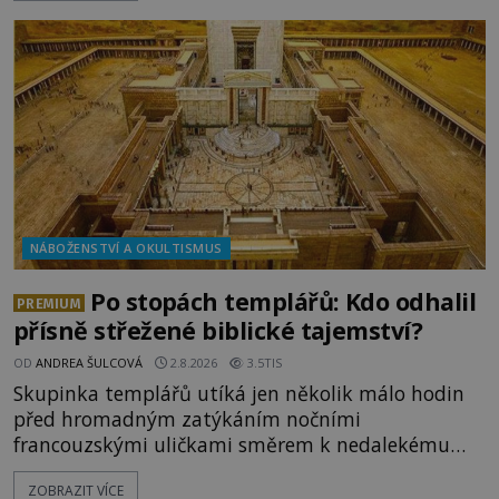
tajemné síly těla významných náboženských
osobností ochraňují? Na hřbitově u kláštera
Milosrdných
NÁBOŽENSTVÍ A OKULTISMUS
Po stopách templářů: Kdo odhalil
PREMIUM
přísně střežené biblické tajemství?
OD
ANDREA ŠULCOVÁ
2.8.2026
3.5TIS
Skupinka templářů utíká jen několik málo hodin
před hromadným zatýkáním nočními
francouzskými uličkami směrem k nedalekému
přístavu. Jeden z nich má přes ramena ranec s
ZOBRAZIT VÍCE
tajemným obsahem. Kapitán lodi už na ně čeká.