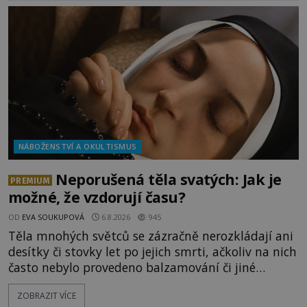
NÁBOŽENSTVÍ A OKULTISMUS
Neporušená těla svatých: Jak je
PREMIUM
možné, že vzdorují času?
OD
EVA SOUKUPOVÁ
6.8.2026
945
Těla mnohých světců se zázračně nerozkládají ani
desítky či stovky let po jejich smrti, ačkoliv na nich
často nebylo provedeno balzamování či jiné
pokusy o konzervaci. Neporušené ostatky bývají
ZOBRAZIT VÍCE
považovány za důkaz svatosti zemřelých. Jaké