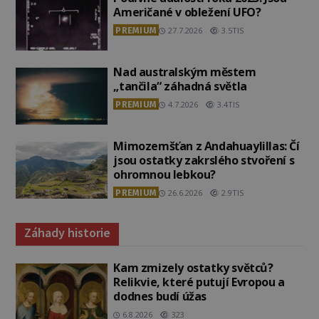
Američané v obležení UFO?
PREMIUM
27.7.2026
3.5TIS
Nad australským městem
„tančila“ záhadná světla
PREMIUM
4.7.2026
3.4TIS
Mimozemšťan z Andahuaylillas: Čí
jsou ostatky zakrslého stvoření s
ohromnou lebkou?
PREMIUM
26.6.2026
2.9TIS
Záhady historie
Kam zmizely ostatky světců?
Relikvie, které putují Evropou a
dodnes budí úžas
6.8.2026
323