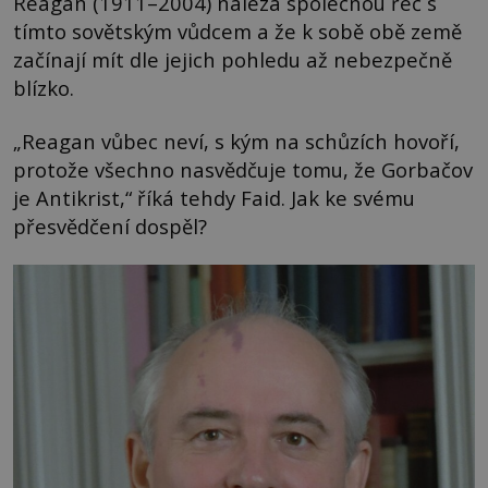
Reagan (1911–2004) nalézá společnou řeč s
tímto sovětským vůdcem a že k sobě obě země
začínají mít dle jejich pohledu až nebezpečně
blízko.
„Reagan vůbec neví, s kým na schůzích hovoří,
protože všechno nasvědčuje tomu, že Gorbačov
je Antikrist,“ říká tehdy Faid. Jak ke svému
přesvědčení dospěl?