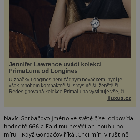
Jennifer Lawrence uvádí kolekci
PrimaLuna od Longines
U značky Longines není žádným nováčkem, nyní je
však mnohem kompaktnější, smyslnější, ženštější.
Redesignovaná kolekce PrimaLuna vystihuje vše, čím
je značka Longines dnes a čím byla i před sto dvacet...
iluxus.cz
Navíc Gorbačovo jméno ve světě čísel odpovídá
hodnotě 666 a Faid mu nevěří ani touhu po
míru. „Když Gorbačov říká ‚Chci mír‘, v ruštině