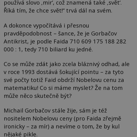
používá slovo ‚mir‘, což znamená také ‚svět‘.
Říká tím, že chce svět!“ trvá dál na svém.
A dokonce vypočítává i přesnou
pravděpodobnost – šance, že je Gorbačov
Antikrist, je podle Faida 710 609 175 188 282
000 : 1, tedy 710 biliard ku jedné.
Co se může zdát jako zcela bláznivý odhad, ale
v roce 1993 dostává šokující pointu – za tyto
své počty totiž Faid obdrží Nobelovu cenu za
matematiku! Co si máme myslet? Že na tom
může něco skutečně být?
Michail Gorbačov stále žije, sám je též
nositelem Nobelovu ceny (pro Faida zřejmě
ironicky – za mír) a nevíme o tom, že by kul
nějaké pikle.