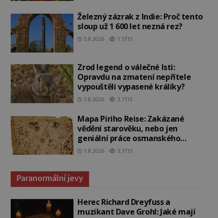
Železný zázrak z Indie: Proč tento
sloup už 1 600 let nezná rez?
5.8.2026
1.5TIS
Zrod legend o válečné lsti:
Opravdu na zmatení nepřítele
vypouštěli vypasené králíky?
3.8.2026
3.1TIS
Mapa Piriho Reise: Zakázané
vědění starověku, nebo jen
geniální práce osmanského
admirála?
1.8.2026
3.3TIS
Paranormální jevy
Herec Richard Dreyfuss a
muzikant Dave Grohl: Jaké mají