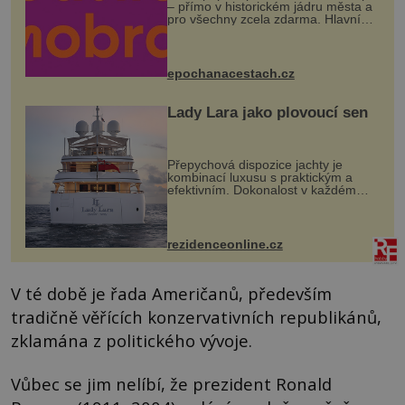
– přímo v historickém jádru města a
pro všechny zcela zdarma. Hlavní
program se odehraje na Karlově a
Husově náměstí. Návštěvníci se
mohou těšit na víno, burčák, pes...
epochanacestach.cz
Lady Lara jako plovoucí sen
Přepychová dispozice jachty je
kombinací luxusu s praktickým a
efektivním. Dokonalost v každém
detailu představuje značka Fendi
Casa, kterou byly vybaveny její
paluby. Monacký přístav nabízí
každoročn...
rezidenceonline.cz
V té době je řada Američanů, především
tradičně věřících konzervativních republikánů,
zklamána z politického vývoje.
Vůbec se jim nelíbí, že prezident Ronald