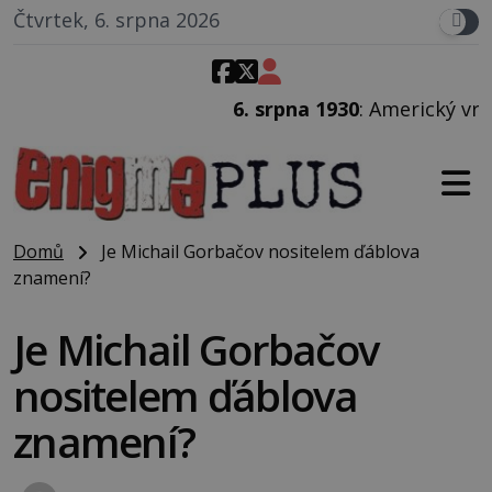
Čtvrtek, 6. srpna 2026
6. srpna 1930
: Americký vrchní soudce Joseph F. Cra
Domů
Je Michail Gorbačov nositelem ďáblova
znamení?
Je Michail Gorbačov
nositelem ďáblova
znamení?