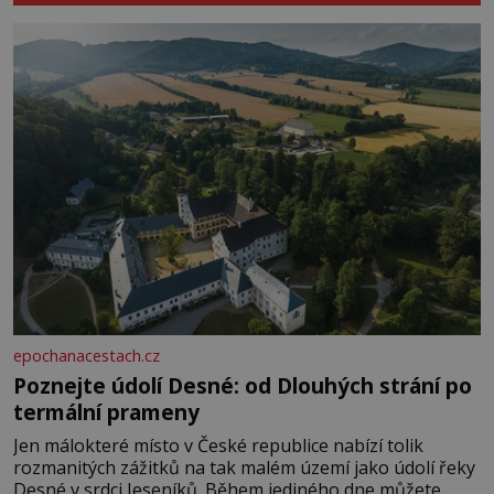
epochanacestach.cz
Poznejte údolí Desné: od Dlouhých strání po
termální prameny
Jen málokteré místo v České republice nabízí tolik
rozmanitých zážitků na tak malém území jako údolí řeky
Desné v srdci Jeseníků. Během jediného dne můžete