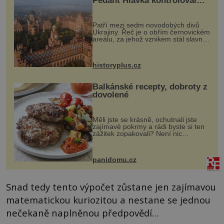
Pedant Hlávka kontroloval
každou cihlu
Patří mezi sedm novodobých divů
Ukrajiny. Řeč je o obřím černovickém
areálu, za jehož vznikem stál slavný
český architekt Josef Hlávka. Ten si
na něm dal mimořádně záležet. Jeho
stavební plány by při ...
historyplus.cz
Balkánské recepty, dobroty z
dovolené
Měli jste se krásně, ochutnali jste
zajímavé pokrmy a rádi byste si ten
zážitek zopakovali? Není nic
snazšího. Pljeskavica (10 porcí)
Možná jste ji ochutnali na dovolené v
bývalé Jugoslávii, lze ji vi...
panidomu.cz
Snad tedy tento výpočet zůstane jen zajímavou
matematickou kuriozitou a nestane se jednou
nečekaně naplněnou předpovědí…