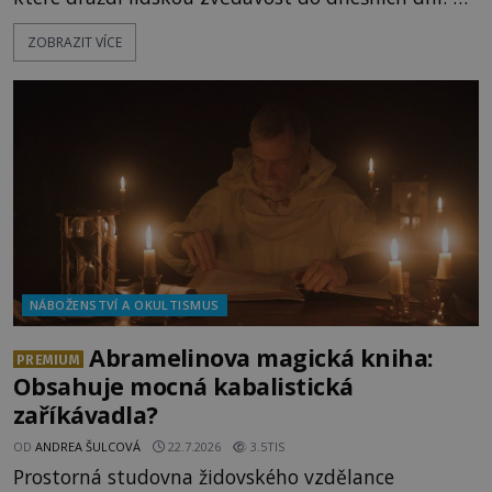
doopravdy představuje bůh, jemuž Římané říkají
ZOBRAZIT VÍCE
Bakchus? Mytologický příběh řeckého boha
Dionýsa není zrovna idylická pohádka. Bůh Zeus jej
zplodí se svou milenkou Semelou, což Diova žena
Héra nemůže nechat b
NÁBOŽENSTVÍ A OKULTISMUS
Abramelinova magická kniha:
PREMIUM
Obsahuje mocná kabalistická
zaříkávadla?
OD
ANDREA ŠULCOVÁ
22.7.2026
3.5TIS
Prostorná studovna židovského vzdělance