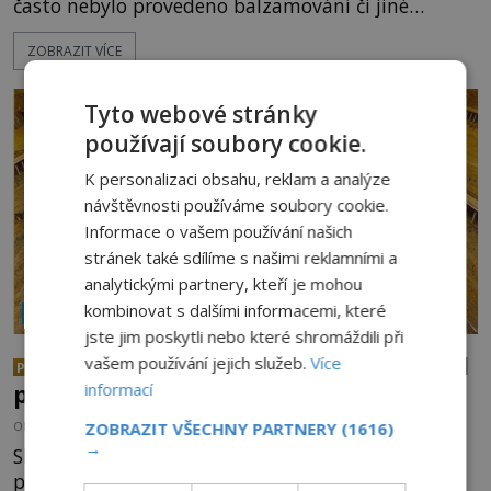
často nebylo provedeno balzamování či jiné
pokusy o konzervaci. Neporušené ostatky bývají
ZOBRAZIT VÍCE
považovány za důkaz svatosti zemřelých. Jaké
tajemné síly těla významných náboženských
osobností ochraňují? Na hřbitově u kláštera
Tyto webové stránky
Milosrdných
používají soubory cookie.
K personalizaci obsahu, reklam a analýze
návštěvnosti používáme soubory cookie.
Informace o vašem používání našich
stránek také sdílíme s našimi reklamními a
analytickými partnery, kteří je mohou
kombinovat s dalšími informacemi, které
NÁBOŽENSTVÍ A OKULTISMUS
jste jim poskytli nebo které shromáždili při
Po stopách templářů: Kdo odhalil
vašem používání jejich služeb.
Více
PREMIUM
informací
přísně střežené biblické tajemství?
ZOBRAZIT VŠECHNY PARTNERY
(1616)
OD
ANDREA ŠULCOVÁ
2.8.2026
3.5TIS
→
Skupinka templářů utíká jen několik málo hodin
před hromadným zatýkáním nočními