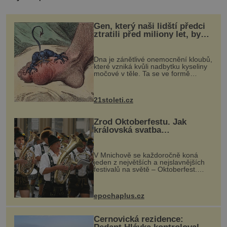
Gen, který naši lidští předci
ztratili před miliony let, by
mohl pomoci s léčbou
„nemoci králů“
Dna je zánětlivé onemocnění kloubů,
které vzniká kvůli nadbytku kyseliny
močové v těle. Ta se ve formě
krystalků ukládá v blízkosti kloubů,
nejčastěji přitom postihuje palce na
nohou, a způsobuje bole...
21stoleti.cz
Zrod Oktoberfestu. Jak
královská svatba
odstartovala největší pivní
festival světa
V Mnichově se každoročně koná
jeden z největších a nejslavnějších
festivalů na světě – Oktoberfest.
Každý rok přiláká miliony
návštěvníků, kteří si vychutnávají
pivo, tradiční jídlo a bavorskou
epochaplus.cz
kultur...
Černovická rezidence: