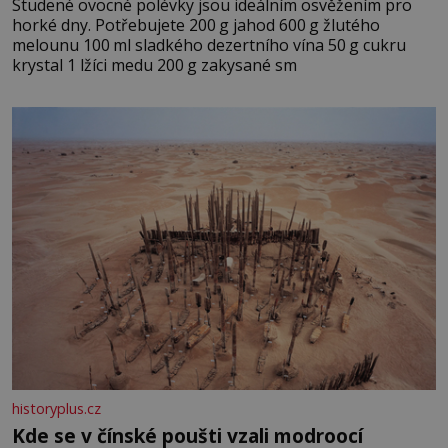
Studené ovocné polévky jsou ideálním osvěžením pro
horké dny. Potřebujete 200 g jahod 600 g žlutého
melounu 100 ml sladkého dezertního vína 50 g cukru
krystal 1 lžíci medu 200 g zakysané sm
historyplus.cz
Kde se v čínské poušti vzali modroocí