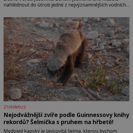
nahlédnout do útrob jedné z nejvýznamnějších vodních
elektráren v Evropě, vydat se na horské hřebeny, projet
se na koloběžce a den zakončit poznáváním památek ve
Velkých Losinách nebo v termálním
21stoleti.cz
Nejodvážnější zvíře podle Guinnessovy knihy
rekordů? Šelmička s pruhem na hřbetě!
Medojed kapský je lasicovitá šelma, kterou bychom