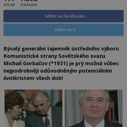
SDÍLENÍ
ZOBRAZENÍ
Sdílet na Facebooku
Sdílet na X
Bývalý generální tajemník ústředního výboru
Komunistické strany Sovětského svazu
Michail Gorbačov (*1931) je prý možná vůbec
nejpodrobněji odůvodněným potenciálním
Antikristem všech dob!