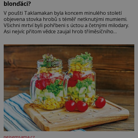
blonďáci?
V poušti Taklamakan byla koncem minulého století
objevena stovka hrobů s téměř netknutými mumiemi.
Všichni mrtví byli pohřbeni s úctou a četnými milodary.
Asi nejvíc přitom vědce zaujal hrob tříměsíčního
chlapečka s modrou filcovou čapkou, z níž se draly
blonďaté vlásky. Fakt, že jsou těla dávných lidí nesmírně
dobře zachovalá, přičítají odborníci zdejším klimatickým
podmínkám. Sucho, prosolené písky a extrémně
nejsemsama.cz