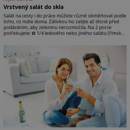
Vrstvený salát do skla
Salát na cesty i do práce můžete různě obměňovat podle
toho, co máte doma. Zálivkou ho zalijte až těsně před
podáváním, aby zeleninu nerozmočila. Na 2 porce
potřebujete: ✿ 1/4 ledového nebo jiného salátu (římský
salát, polníček…) ✿ 1 malá konzerva kukuřice ✿ ½
okurky ✿ 2 rajčata Zálivka: ✿ 4 lžíce olivového oleje ✿ 1
lžíci citronové šťávy ✿ ½ stroužku