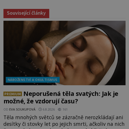
Související články
NÁBOŽENSTVÍ A OKULTISMUS
Neporušená těla svatých: Jak je
PREMIUM
možné, že vzdorují času?
OD
EVA SOUKUPOVÁ
6.8.2026
161
Těla mnohých světců se zázračně nerozkládají ani
desítky či stovky let po jejich smrti, ačkoliv na nich