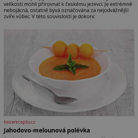
velikostí mohli přirovnat k českému jezevci. Je extrémně
nebojácná, ostatně bývá označována za nejodvážnější
zvíře vůbec. V této souvislosti je dokonc
tisicereceptu.cz
Jahodovo-melounová polévka