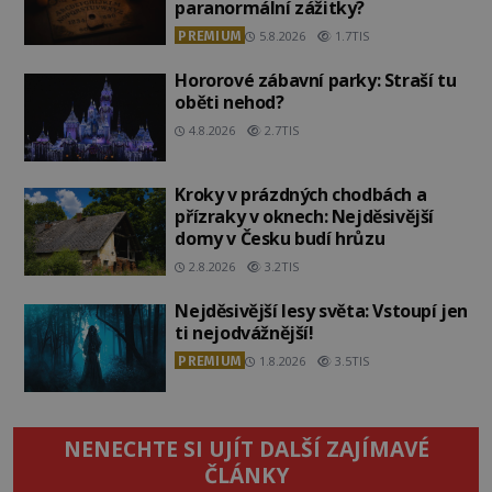
paranormální zážitky?
PREMIUM
5.8.2026
1.7TIS
Hororové zábavní parky: Straší tu
oběti nehod?
4.8.2026
2.7TIS
Kroky v prázdných chodbách a
přízraky v oknech: Nejděsivější
domy v Česku budí hrůzu
2.8.2026
3.2TIS
Nejděsivější lesy světa: Vstoupí jen
ti nejodvážnější!
PREMIUM
1.8.2026
3.5TIS
NENECHTE SI UJÍT DALŠÍ ZAJÍMAVÉ
ČLÁNKY