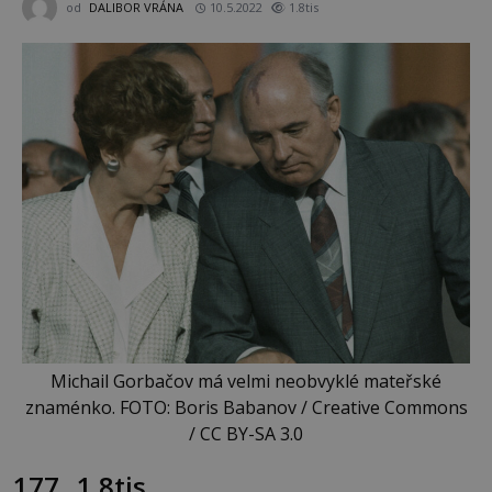
od
DALIBOR VRÁNA
10.5.2022
1.8tis
Michail Gorbačov má velmi neobvyklé mateřské
znaménko. FOTO: Boris Babanov / Creative Commons
/ CC BY-SA 3.0
177
1.8tis