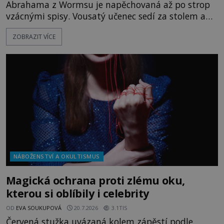
Abrahama z Wormsu je napěchovaná až po strop
vzácnými spisy. Vousatý učenec sedí za stolem a
před sebou má rozložený jeden z nejzáhadnějších
ZOBRAZIT VÍCE
magických textů. Jde o Abramelinův grimoár, který
sám sepsal. Skutečně do něj zaznamenal mocná
kouzla, jak si někteří myslí, nebo jde o pouhou
pověru? Už šest měsíců pobývá
NÁBOŽENSTVÍ A OKULTISMUS
Magická ochrana proti zlému oku,
kterou si oblíbily i celebrity
OD
EVA SOUKUPOVÁ
20.7.2026
3.1TIS
Červená stužka uvázaná kolem zápěstí podle