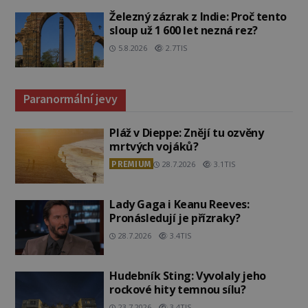
Železný zázrak z Indie: Proč tento
sloup už 1 600 let nezná rez?
5.8.2026
2.7TIS
Paranormální jevy
Pláž v Dieppe: Znějí tu ozvěny
mrtvých vojáků?
PREMIUM
28.7.2026
3.1TIS
Lady Gaga i Keanu Reeves:
Pronásledují je přízraky?
28.7.2026
3.4TIS
Hudebník Sting: Vyvolaly jeho
rockové hity temnou sílu?
23.7.2026
3.4TIS