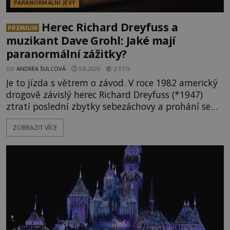
PARANORMÁLNÍ JEVY
Herec Richard Dreyfuss a
PREMIUM
muzikant Dave Grohl: Jaké mají
paranormální zážitky?
OD
ANDREA ŠULCOVÁ
5.8.2026
2.9TIS
Je to jízda s větrem o závod. V roce 1982 americký
drogově závislý herec Richard Dreyfuss (*1947)
ztratí poslední zbytky sebezáchovy a prohání se
po silnicích ve svém mercedesu jako utržený ze
ZOBRAZIT VÍCE
řetězu. Vše vyvrcholí katastrofou, když to Dreyfuss
napálí v plné rychlosti do stromu! Policie ve vraku
následně nalezne schovaný kokain. Tímto
momentem se slavnému