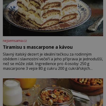
nejsemsama.cz
Tiramisu s mascarpone a kávou
Slavný italský dezert je ideální tečkou za rodinným
obědem i slavnostní večeří a jeho příprava je jednodušší,
než se může zdát. Ingredience pro 4 osoby: 250 g
mascarpone 3 vejce 80 g cukru 200 g cukrářských
piškotů 250 ml silné kávy 2 lžíce amaretta kakao na
posypání Postup: Oddělte žloutky od bílků. Žloutky
vyšlehejte s cukrem do světlé pěny a postupně do nich
vmíchejte mascarpone, aby vznikl hladký