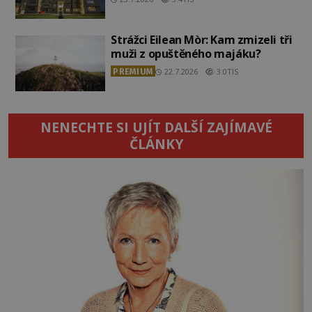
Strážci Eilean Mòr: Kam zmizeli tři
muži z opuštěného majáku?
PREMIUM
22.7.2026
3.0TIS
NENECHTE SI UJÍT DALŠÍ ZAJÍMAVÉ
ČLÁNKY