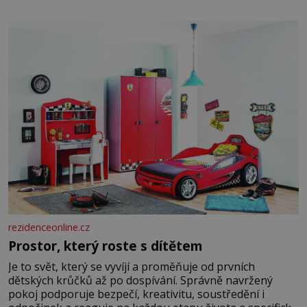
dali dohromady, Toník byl dobře zaopatřený mladý muž.
Manželství nám oběma moc nesvědčilo, brzy jsme zjistili,
že
rezidenceonline.cz
Prostor, který roste s dítětem
Je to svět, který se vyvíjí a proměňuje od prvních
dětských krůčků až po dospívání. Správně navržený
pokoj podporuje bezpečí, kreativitu, soustředění i