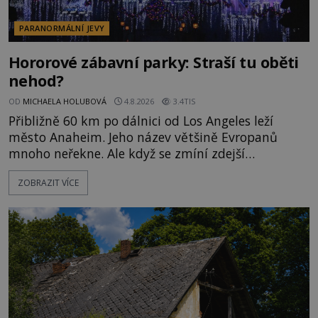
PARANORMÁLNÍ JEVY
Hororové zábavní parky: Straší tu oběti
nehod?
OD
MICHAELA HOLUBOVÁ
4.8.2026
3.4TIS
Přibližně 60 km po dálnici od Los Angeles leží
město Anaheim. Jeho název většině Evropanů
mnoho neřekne. Ale když se zmíní zdejší
Disneyland, je hned jasno. Zábavní park vyroste na
ZOBRAZIT VÍCE
poklidném místě bývalého sadu pomerančovníků.
Klid tu teď rozhodně nepanuje, park navštíví
kolem 17 000 000 zábavychtivých lidí ročně. A ač je
velká snaha to utajit, někteří z