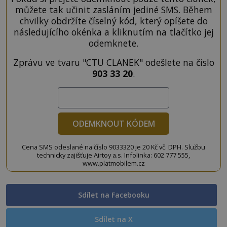
můžete tak učinit zasláním jediné SMS. Během
chvilky obdržíte číselný kód, který opíšete do
následujícího okénka a kliknutím na tlačítko jej
odemknete.
Zprávu ve tvaru "CTU CLANEK" odešlete na číslo
903 33 20
.
ODEMKNOUT KÓDEM
Cena SMS odeslané na číslo 9033320 je 20 Kč vč. DPH. Službu
technicky zajišťuje Airtoy a.s. Infolinka: 602 777 555,
www.platmobilem.cz
Sdílet na Facebooku
Sdílet na X