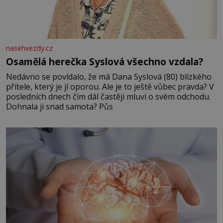
nasehvezdy.cz
Osamělá herečka Syslová všechno vzdala?
Nedávno se povídalo, že má Dana Syslová (80) blízkého
přítele, který je jí oporou. Ale je to ještě vůbec pravda? V
posledních dnech čím dál častěji mluví o svém odchodu.
Dohnala ji snad samota? Půs