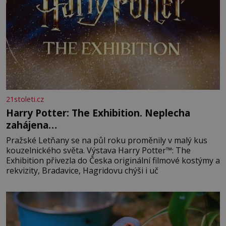
21stoleti.cz
Harry Potter: The Exhibition. Neplecha
zahájena…
Pražské Letňany se na půl roku proměnily v malý kus
kouzelnického světa. Výstava Harry Potter™: The
Exhibition přivezla do Česka originální filmové kostýmy a
rekvizity, Bradavice, Hagridovu chýši i uč