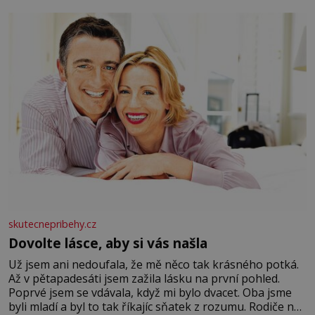
se na koloběžce a den zakončit poznáváním památek ve
Velkých Losinách nebo v termálním
skutecnepribehy.cz
Dovolte lásce, aby si vás našla
Už jsem ani nedoufala, že mě něco tak krásného potká.
Až v pětapadesáti jsem zažila lásku na první pohled.
Poprvé jsem se vdávala, když mi bylo dvacet. Oba jsme
byli mladí a byl to tak říkajíc sňatek z rozumu. Rodiče nás