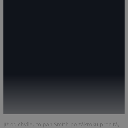
Již od chvíle, co pan Smith po zákroku procitá,