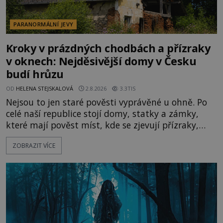
PARANORMÁLNÍ JEVY
Kroky v prázdných chodbách a přízraky
v oknech: Nejděsivější domy v Česku
budí hrůzu
OD
HELENA STEJSKALOVÁ
2.8.2026
3.3TIS
Nejsou to jen staré pověsti vyprávěné u ohně. Po
celé naší republice stojí domy, statky a zámky,
které mají pověst míst, kde se zjevují přízraky,
ozývají nevysvětlitelné zvuky nebo se dějí podivné
ZOBRAZIT VÍCE
jevy. Zatímco historici většinou hledají racionální
vysvětlení, záhadologové upozorňují, že některé
lokality vykazují nápadně podobná svědectví po
celé generace. A právě tato opakující se svědectví
ud