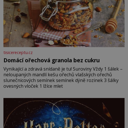
tisicereceptu.cz
Domácí ořechová granola bez cukru
Vynikající a zdravá snídaně je tu! Suroviny Vždy 1 šálek –
neloupaných mandlí kešu ořechů vlašských ořechů
slunečnicových semínek semínek dýně rozinek 3 šálky
ovesných vloček 1 lžíce mlet