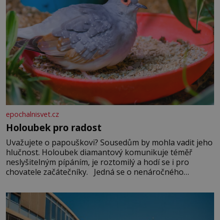
epochalnisvet.cz
Holoubek pro radost
Uvažujete o papouškovi? Sousedům by mohla vadit jeho
hlučnost. Holoubek diamantový komunikuje téměř
neslyšitelným pípáním, je roztomilý a hodí se i pro
chovatele začátečníky. Jedná se o nenáročného
klidného ptáčka, který většinu dne jen posedává. Hodně
času tráví na zemi, kde sbírá zbytky semínek Jeho
domovinou je prakticky celá Austrálie s výjimkou
pobřežní oblasti.