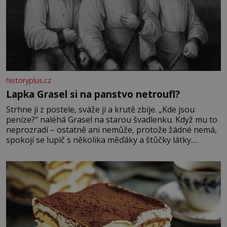
historyplus.cz
Lapka Grasel si na panstvo netroufl?
Strhne ji z postele, sváže ji a krutě zbije. „Kde jsou
peníze?“ naléhá Grasel na starou švadlenku. Když mu to
neprozradí – ostatně ani nemůže, protože žádné nemá,
spokojí se lupič s několika měďáky a štůčky látky.
Zraněná žena pár dní nato umírá. Je to muž nebývale
krutý. Jeho činy budí hrůzu ještě dlouho po jeho smrti