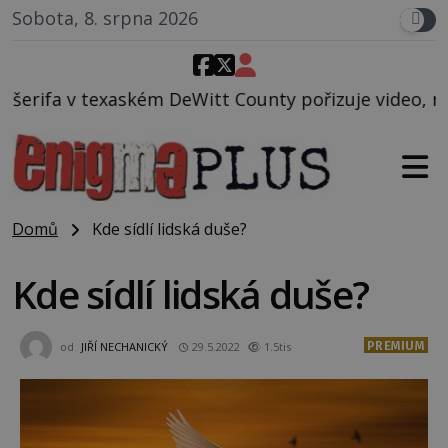
Sobota, 8. srpna 2026
ém DeWitt County pořizuje video, na kterém před jeh
Domů
Kde sídlí lidská duše?
Kde sídlí lidská duše?
PREMIUM
od
JIŘÍ NECHANICKÝ
29.5.2022
1.5tis