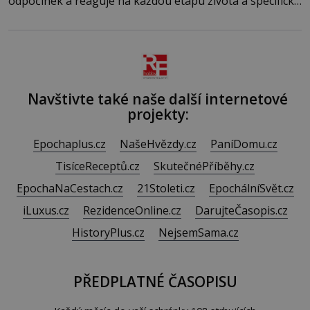
odpočinek a reaguje na každou etapu života a specifické
potřeby dítěte. Pro nejmenší je klíčová jednoduchost,
měkkost a bezpečí, proto by pokoj miminka měl působit
především klidně a útulně. Předškolní věk je
Navštivte také naše další internetové
projekty:
Epochaplus.cz
NašeHvězdy.cz
PaníDomu.cz
TisíceReceptů.cz
SkutečnéPříběhy.cz
EpochaNaCestach.cz
21Stoleti.cz
EpochálníSvět.cz
iLuxus.cz
RezidenceOnline.cz
DarujteČasopis.cz
HistoryPlus.cz
NejsemSama.cz
PŘEDPLATNÉ ČASOPISU