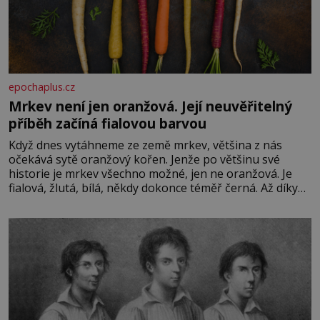
epochaplus.cz
Mrkev není jen oranžová. Její neuvěřitelný
příběh začíná fialovou barvou
Když dnes vytáhneme ze země mrkev, většina z nás
očekává sytě oranžový kořen. Jenže po většinu své
historie je mrkev všechno možné, jen ne oranžová. Je
fialová, žlutá, bílá, někdy dokonce téměř černá. Až díky
stovkám let pečlivého šlechtění se z ní stává zelenina,
bez které si českou zahradu ani nedokážeme představit.
Její příběh je