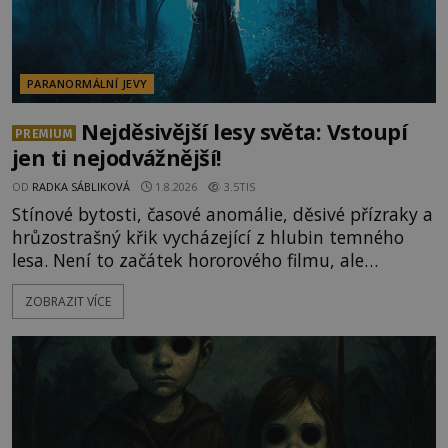
PARANORMÁLNÍ JEVY
Nejděsivější lesy světa: Vstoupí
PREMIUM
jen ti nejodvážnější!
OD
RADKA SÁBLIKOVÁ
1.8.2026
3.5TIS
Stínové bytosti, časové anomálie, děsivé přízraky a
hrůzostrašný křik vycházející z hlubin temného
lesa. Není to začátek hororového filmu, ale
události, které popisují návštěvníci lesů, které jsou
ZOBRAZIT VÍCE
označovány jako nejděsivější na světě. Lidé bydlící
v jejich blízkosti se jim i za bílého dne obloukem
vyhýbají! Už jste o těchto lesích slyšeli? A odvážili
byste se je navštívit? [gallery ids="17