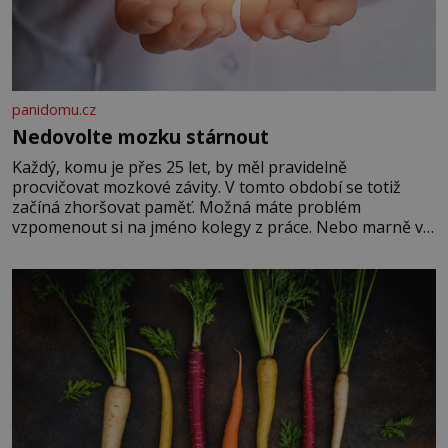
panidomu.cz
Nedovolte mozku stárnout
Každý, komu je přes 25 let, by měl pravidelně
procvičovat mozkové závity. V tomto období se totiž
začíná zhoršovat paměť. Možná máte problém
vzpomenout si na jméno kolegy z práce. Nebo marně v
paměti lovíte název knížky, kterou jste nedávno přečetli.
Je to opravdu tak, s věkem jako kdyby se paměť
rozhodla stávkovat. Cvičte