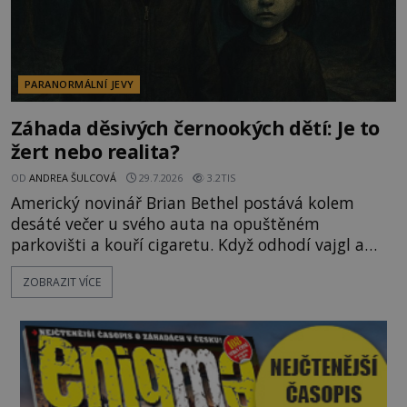
PARANORMÁLNÍ JEVY
Záhada děsivých černookých dětí: Je to
žert nebo realita?
OD
ANDREA ŠULCOVÁ
29.7.2026
3.2TIS
Americký novinář Brian Bethel postává kolem
desáté večer u svého auta na opuštěném
parkovišti a kouří cigaretu. Když odhodí vajgl a
chystá se nastoupit do auta, přijdou k němu dva
ZOBRAZIT VÍCE
mladí chlapci, kterým může být okolo 14 let.
„Pane, byl byste tak laskav a svezl nás domů? Je to
pouhých několik minut od tohoto parkoviště,“
zeptá se suverénně jeden z nich. P