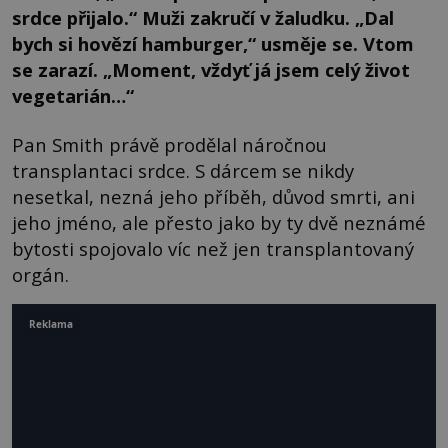
srdce přijalo.“ Muži zakručí v žaludku. „Dal
bych si hovězí hamburger,“ usměje se. Vtom
se zarazí. „Moment, vždyť já jsem celý život
vegetarián…“
Pan Smith právě prodělal náročnou
transplantaci srdce. S dárcem se nikdy
nesetkal, nezná jeho příběh, důvod smrti, ani
jeho jméno, ale přesto jako by ty dvě neznámé
bytosti spojovalo víc než jen transplantovaný
orgán.
Reklama