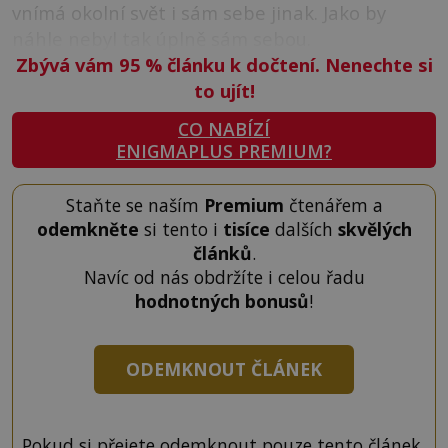
vnímá okolní svět i sám sebe jinak. Jako by
náhle nebyl tak úplně sám sebou.
Zbývá vám 95
%
článku k dočtení. Nenechte si
to ujít!
CO NABÍZÍ
ENIGMAPLUS PREMIUM?
Staňte se naším
Premium
čtenářem a
odemkněte
si tento i
tisíce
dalších
skvělých
článků
.
Navíc od nás obdržíte i celou řadu
hodnotných bonusů
!
ODEMKNOUT ČLÁNEK
Pokud si přejete odemknout pouze tento článek,