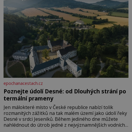
epochanacestach.cz
Poznejte údolí Desné: od Dlouhých strání po
termální prameny
Jen málokteré místo v České republice nabízí tolik
rozmanitých zážitků na tak malém území jako údolí řeky
Desné v srdci Jeseníků. Během jediného dne můžete
nahlédnout do útrob jedné z nejvýznamnějších vodních
elektráren v Evropě, vydat se na horské hřebeny, projet