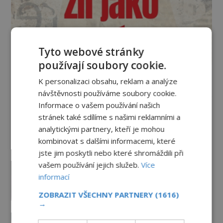
Tyto webové stránky
používají soubory cookie.
K personalizaci obsahu, reklam a analýze
Vesmír a technologie
návštěvnosti používáme soubory cookie.
Informace o vašem používání našich
Co zachycují tajemné snímky
stránek také sdílíme s našimi reklamními a
Marsu? Je na něm přeci jen voda?
analytickými partnery, kteří je mohou
PREMIUM
7.8.2026
1.5TIS
kombinovat s dalšími informacemi, které
jste jim poskytli nebo které shromáždili při
Podivné události roku 2023: Jsou
vašem používání jejich služeb.
Více
Američané v obležení UFO?
informací
PREMIUM
27.7.2026
3.5TIS
ZOBRAZIT VŠECHNY PARTNERY
(1616)
→
Nad australským městem