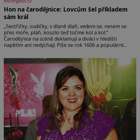
historyplus.cz
Hon na čarodějnice: Lovcům šel příkladem
sám král
„Sestřičky, sudičky, v dlaně dlaň, vedem se, nesem se
přes moře, pláň, kouzlo teď točme kol a kol.“
Čarodějnice na scéně deklamují a diváci v hledišti
napětím ani nedýchají. Píše se rok 1606 a populární
anglický dramatik William Shakespeare uvádí svou
Tragédii o Macbethovi. Napsal ji pro krále Jakuba I., jenž
v roce 1603 vystřídal