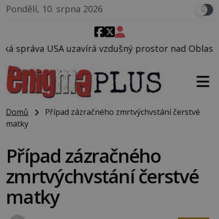
Pondělí, 10. srpna 2026
vzdušný prostor nad Oblastí 51, mohlo to souviset s
Domů
Případ zázračného zmrtvýchvstání čerstvé
matky
Případ zázračného
zmrtvýchvstání čerstvé
matky