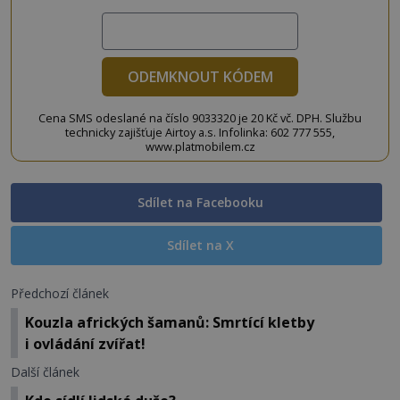
ODEMKNOUT KÓDEM
Cena SMS odeslané na číslo 9033320 je 20 Kč vč. DPH. Službu
technicky zajišťuje Airtoy a.s. Infolinka: 602 777 555,
www.platmobilem.cz
Sdílet na Facebooku
Sdílet na X
Předchozí článek
Kouzla afrických šamanů: Smrtící kletby
i ovládání zvířat!
Další článek