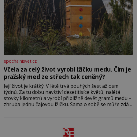
epochalnisvet.cz
Včela za celý život vyrobí lžičku medu. Čím je
pražský med ze střech tak ceněný?
Její život je krátký. V létě trvá pouhých šest až osm
týdnů. Za tu dobu navštíví desetitisíce květů, nalétá
stovky kilometrů a vyrobí přibližně devět gramů medu –
zhruba jednu čajovou lžičku. Sama o sobě se může zdát
bezvýznamná. Teprve když se spojí s dalšími desítkami
tisíc příslušnic svého včelstva, vznikne jeden z
nejdokonalejších organismů