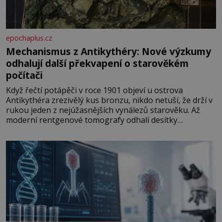
epochaplus.cz
Mechanismus z Antikythéry: Nové výzkumy
odhalují další překvapení o starověkém
počítači
Když řečtí potápěči v roce 1901 objeví u ostrova
Antikythéra zrezivělý kus bronzu, nikdo netuší, že drží v
rukou jeden z nejúžasnějších vynálezů starověku. Až
moderní rentgenové tomografy odhalí desítky
ozubených kol ukrytých uvnitř. Mechanismus z
Antikythéry je dnes považován za nejstarší známý
analogový počítač na světě. Přesto ani po více než sto
letech výzkumu