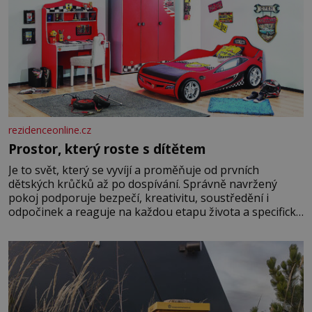
rezidenceonline.cz
Prostor, který roste s dítětem
Je to svět, který se vyvíjí a proměňuje od prvních
dětských krůčků až po dospívání. Správně navržený
pokoj podporuje bezpečí, kreativitu, soustředění i
odpočinek a reaguje na každou etapu života a specifické
potřeby dítěte. Pro nejmenší je klíčová jednoduchost,
měkkost a bezpečí, proto by pokoj miminka měl působit
především klidně a útulně. Předškolní věk je