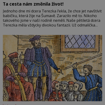
Ta cesta nám změnila život!
Jednoho dne mi dcera Terezka řekla, že chce jet navštívit
babičku, která žije na Šumavě. Zarazilo mě to. Nikoho
takového jsme v naší rodině neměli. Naše pětiletá dcera
Terezka měla vždycky divokou fantazii. Už odmalička
milovala svět pohádek. Každou chvilku mi říkala, že se jí
zdálo o jednorožcích, krásných princeznách, statečných
rytířích a létajících dracích.