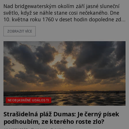
Nad bridgewaterským okolím září jasné sluneční
světlo, když se náhle stane cosi nečekaného. Dne
10. května roku 1760 v deset hodin dopoledne zde
dojde k vůbec prvnímu historicky doloženému
ZOBRAZIT VÍCE
přeletu UFO. Podle záznamů vyzařuje takové
světlo, že vypadá jako „koule hořícího ohně“. Jde
jen o nějaký optický klam, nebo se zde skutečně
právě vznáší mimozemská loď
NEOBJASNĚNÉ UDÁLOSTI
Strašidelná pláž Dumas: Je černý písek
podhoubím, ze kterého roste zlo?