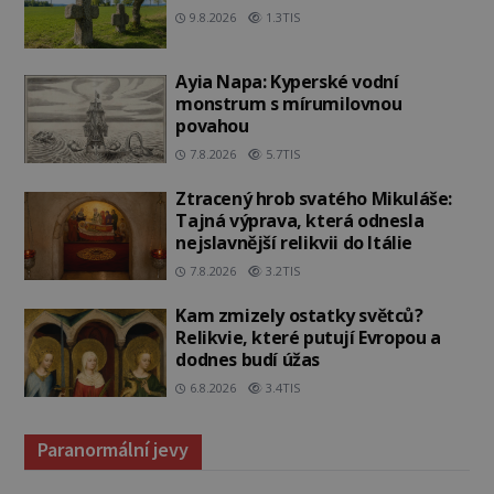
9.8.2026
1.3TIS
Ayia Napa: Kyperské vodní
monstrum s mírumilovnou
povahou
7.8.2026
5.7TIS
Ztracený hrob svatého Mikuláše:
Tajná výprava, která odnesla
nejslavnější relikvii do Itálie
7.8.2026
3.2TIS
Kam zmizely ostatky světců?
Relikvie, které putují Evropou a
dodnes budí úžas
6.8.2026
3.4TIS
Paranormální jevy