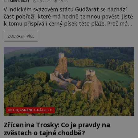
OD
MIREK BRÁT
6.8.2026
5.9TIS
V indickém svazovém státu Gudžarát se nachází
část pobřeží, které má hodně temnou pověst. Jistě
k tomu přispívá i černý písek této pláže. Proč má
pláž takové netypické zbarvení? Nakolik jsou
ZOBRAZIT VÍCE
pravdivé historky, že zde došlo k nevysvětlitelným
zmizením turistů? Ti, kteří se nebojí, nás mohou
následovat. Vstupujeme na pláž Dumas ve městě
Surat. Gu
NEOBJASNĚNÉ UDÁLOSTI
Zřícenina Trosky: Co je pravdy na
zvěstech o tajné chodbě?