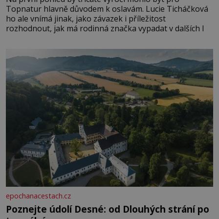
Topnatur hlavně důvodem k oslavám. Lucie Ticháčková
ho ale vnímá jinak, jako závazek i příležitost
rozhodnout, jak má rodinná značka vypadat v dalších l
epochanacestach.cz
Poznejte údolí Desné: od Dlouhých strání po