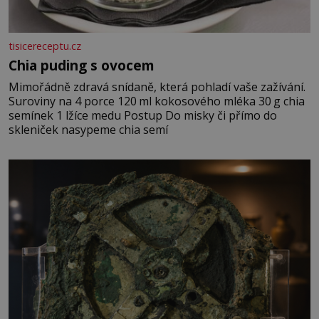
tisicereceptu.cz
Chia puding s ovocem
Mimořádně zdravá snídaně, která pohladí vaše zažívání.
Suroviny na 4 porce 120 ml kokosového mléka 30 g chia
semínek 1 lžíce medu Postup Do misky či přímo do
skleniček nasypeme chia semí