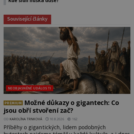
Kde sídlí lidská duše?
Související články
NEOBJASNĚNÉ UDÁLOSTI
Možné důkazy o gigantech: Co
PREMIUM
jsou obří stvoření zač?
OD
KAROLÍNA TRNKOVÁ
10.8.2026
162
Příběhy o gigantických, lidem podobných