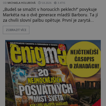
OD
MICHAELA HOLUBOVÁ
5.8.2026
3.4TIS
„Budeš se smažit v horoucích peklech!“ povykuje
Markéta na o dvě generace mladší Barboru. Ta jí
za chvíli slovní palbu opětuje. První je zarytá
katolička, druhá přesvědčená kališnice. A každá z
ZOBRAZIT VÍCE
nich se usídlí na jedné z věží slavného hradu
Trosky. Šlechtic Ota IV. z Bergova (1399–1452) patří
mezi vůdce protihusitského boje. Za manželku má
skutečně jistou