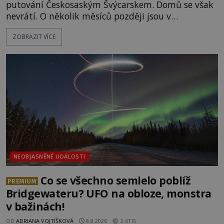
putování Českosaským Švýcarskem. Domů se však
nevrátí. O několik měsíců později jsou v
nepřístupných skalách u Hřenska nalezeny jejich
ZOBRAZIT VÍCE
kostry – a s nimi stopy, které se jen obtížně slučují
s nešťastnou náhodou. Zabil mladé trampy
přírodní živel, neznámý útočník, nebo někdo, koho
tehdejší režim nechtěl odhalit? [gallery
ids="171131,171132,1711
NEOBJASNĚNÉ UDÁLOSTI
Co se všechno semlelo poblíž
PREMIUM
Bridgewateru? UFO na obloze, monstra
v bažinách!
OD
ADRIANA VOJTÍŠKOVÁ
8.8.2026
2.6TIS