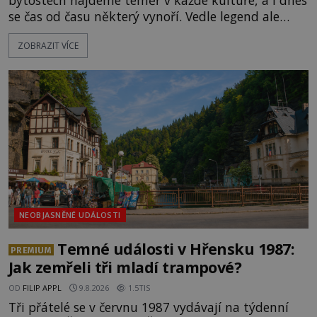
bytostech najdeme téměř v každé kultuře, a i dnes
se čas od času některý vynoří. Vedle legend ale
existuje také mnoho artefaktů, staveb či dokonce
ZOBRAZIT VÍCE
očitých svědectví, které údajně dokazují, že obři
žili a dost možná stále žijí mezi námi.
Prozkoumejte je společně s ENIGMOU! [gallery
ids="169494,169495,169496,169498,169499,169500,
NEOBJASNĚNÉ UDÁLOSTI
Temné události v Hřensku 1987:
PREMIUM
Jak zemřeli tři mladí trampové?
OD
FILIP APPL
9.8.2026
1.5TIS
Tři přátelé se v červnu 1987 vydávají na týdenní