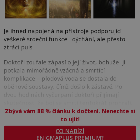
Je ihned napojená na přístroje podporující
veškeré srdeční funkce i dýchání, ale přesto
ztrácí puls.
Doktoři zoufale zápasí o její život, bohužel ji
potkala mimořádně vzácná a smrtící
komplikace – plodová voda se dostala do
oběhové soustavy, čímž došlo k zástavě. Po
dvou hodinách vyčerpaní doktoři přijímají
skutečnost, že boj se smrtí tentokrát prohráli.
Zbývá vám 88
%
článku k dočtení. Nenechte si
to ujít!
CO NABÍZÍ
ENIGMAPLUS PREMIUM?