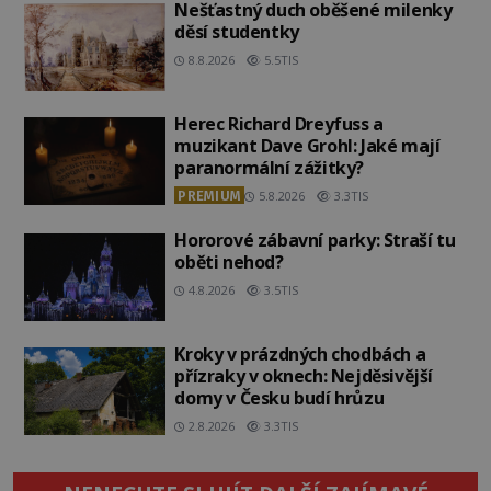
Nešťastný duch oběšené milenky
děsí studentky
8.8.2026
5.5TIS
Herec Richard Dreyfuss a
muzikant Dave Grohl: Jaké mají
paranormální zážitky?
PREMIUM
5.8.2026
3.3TIS
Hororové zábavní parky: Straší tu
oběti nehod?
4.8.2026
3.5TIS
Kroky v prázdných chodbách a
přízraky v oknech: Nejděsivější
domy v Česku budí hrůzu
2.8.2026
3.3TIS