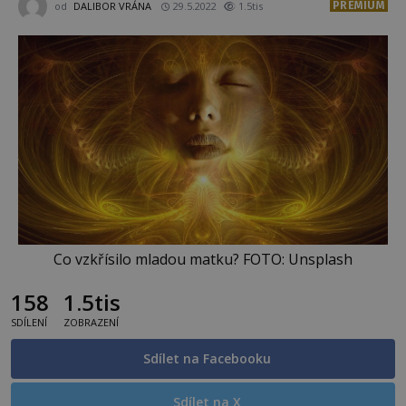
PREMIUM
od
DALIBOR VRÁNA
29.5.2022
1.5tis
Co vzkřísilo mladou matku? FOTO: Unsplash
158
1.5tis
SDÍLENÍ
ZOBRAZENÍ
Sdílet na Facebooku
Sdílet na X