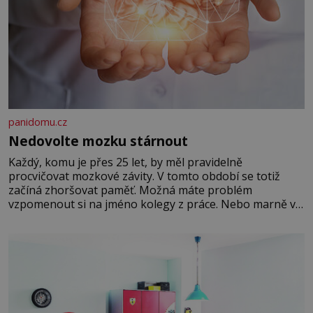
panidomu.cz
Nedovolte mozku stárnout
Každý, komu je přes 25 let, by měl pravidelně
procvičovat mozkové závity. V tomto období se totiž
začíná zhoršovat paměť. Možná máte problém
vzpomenout si na jméno kolegy z práce. Nebo marně v
paměti lovíte název knížky, kterou jste nedávno přečetli.
Je to opravdu tak, s věkem jako kdyby se paměť
rozhodla stávkovat. Cvičte