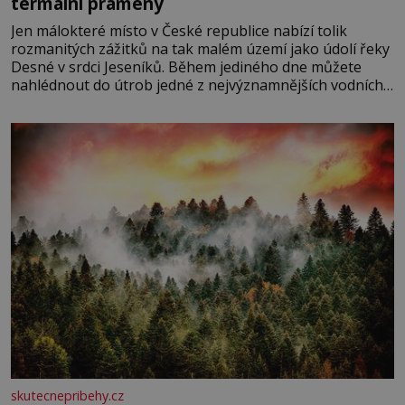
termální prameny
Jen málokteré místo v České republice nabízí tolik
rozmanitých zážitků na tak malém území jako údolí řeky
Desné v srdci Jeseníků. Během jediného dne můžete
nahlédnout do útrob jedné z nejvýznamnějších vodních
elektráren v Evropě, vydat se na horské hřebeny, projet
se na koloběžce a den zakončit poznáváním památek ve
Velkých Losinách nebo v termálním
skutecnepribehy.cz