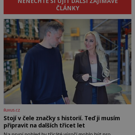
NENECHTE SI UJÍT DALŠÍ ZAJÍMAVÉ
ČLÁNKY
iluxus.cz
Stojí v čele značky s historií. Teď ji musím
připravit na dalších třicet let
Na první pohled by třicáté výročí mohlo být pro