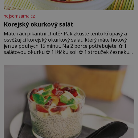
nejsemsama.cz
Korejský okurkový salát
Máte rádi pikantní chutě? Pak zkuste tento křupavý a
osvěžující korejský okurkový salát, který máte hotový
jen za pouhých 15 minut. Na 2 porce potřebujete: ✿ 1
salátovou okurku ✿ 1 lžičku soli ✿ 1 stroužek česneku
✿ 1 lžíci sójové omáčky ✿ 1 lžíci rýžového octa ✿ 1 lžičku
sezamového oleje ✿ 1 lžičku chilli ✿ 1 lžičku cukru ✿ 1
jarní cibulku ✿ 1 lžíci sezamových semínek