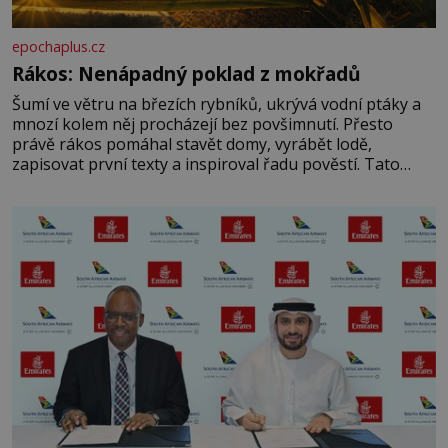
epochaplus.cz
Rákos: Nenápadný poklad z mokřadů
Šumí ve větru na březích rybníků, ukrývá vodní ptáky a
mnozí kolem něj procházejí bez povšimnutí. Přesto
právě rákos pomáhal stavět domy, vyrábět lodě,
zapisovat první texty a inspiroval řadu pověstí. Tato
skromná, ale užitečná rostlina provází člověka už tisíce
let. Většina lidí vnímá rákos jen jako obyčejnou kulisu
letního koupání. Stačí se však podívat