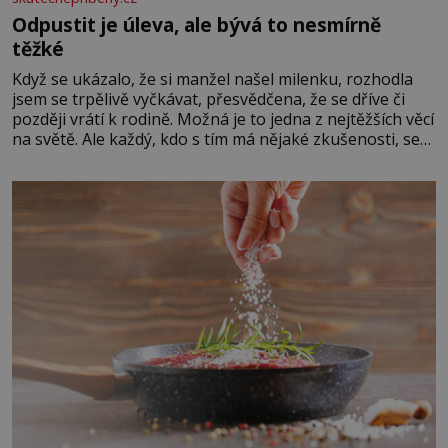
Odpustit je úleva, ale bývá to nesmírně
těžké
Když se ukázalo, že si manžel našel milenku, rozhodla
jsem se trpělivě vyčkávat, přesvědčena, že se dříve či
později vrátí k rodině. Možná je to jedna z nejtěžších věcí
na světě. Ale každý, kdo s tím má nějaké zkušenosti, se
zapřísahá, že pokud odpustíte, znatelně se vám uleví.
Když se ke mně doneslo, že si manžel pořídil milenku,