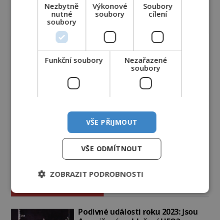
Nezbytně
Výkonové
Soubory
nutné
soubory
cílení
soubory
Funkční soubory
Nezařazené
soubory
VŠE PŘIJMOUT
VŠE ODMÍTNOUT
ZOBRAZIT PODROBNOSTI
Vesmír a technologie
Podivné události roku 2023: Jsou