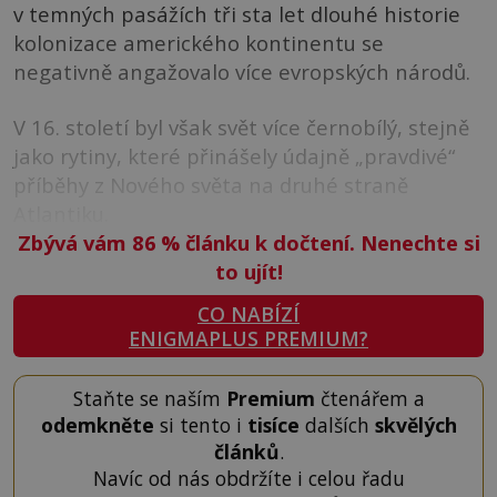
v temných pasážích tři sta let dlouhé historie
kolonizace amerického kontinentu se
negativně angažovalo více evropských národů.
V 16. století byl však svět více černobílý, stejně
jako rytiny, které přinášely údajně „pravdivé“
příběhy z Nového světa na druhé straně
Atlantiku.
Zbývá vám 86
%
článku k dočtení. Nenechte si
to ujít!
CO NABÍZÍ
ENIGMAPLUS PREMIUM?
Staňte se naším
Premium
čtenářem a
odemkněte
si tento i
tisíce
dalších
skvělých
článků
.
Navíc od nás obdržíte i celou řadu