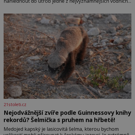
nahlédnout do útrob jedné z nejvýznamnějších vodních
elektráren v Evropě, vydat se na horské hřebeny, projet
se na koloběžce a den zakončit poznáváním památek ve
Velkých Losinách nebo v termálním
21stoleti.cz
Nejodvážnější zvíře podle Guinnessovy knihy
rekordů? Šelmička s pruhem na hřbetě!
Medojed kapský je lasicovitá šelma, kterou bychom
velikostí mohli přirovnat k českému jezevci. Je extrémně