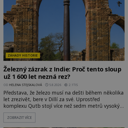
o skutečné historické události. Ve středověké
Evropě mají relikvie mimořádnou hodnotu. Nejsou
jen předmětem úcty
ZÁHADY HISTORIE
Železný zázrak z Indie: Proč tento sloup
už 1 600 let nezná rez?
OD
HELENA STEJSKALOVÁ
5.8.2026
2.1TIS
Představa, že železo musí na dešti během několika
let zrezivět, bere v Dillí za své. Uprostřed
komplexu Qutb stojí více než sedm metrů vysoký
železný sloup, který už přibližně 1 600 let odolává
ZOBRAZIT VÍCE
počasí s jen nepatrnými stopami koroze. Jeho
mimořádná trvanlivost dlouho živí legendy o