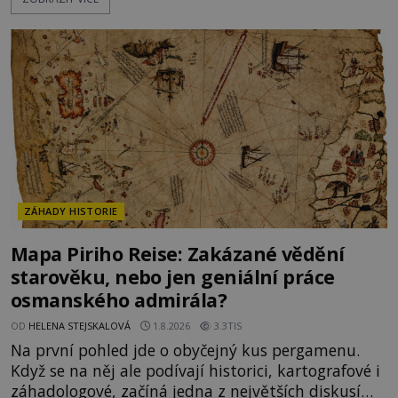
obyvatelé za hradby dobře živeného králíka, aby
nepřítele přesvědčili, že uvnitř města je jídla stále
dost. Čas pracuje pro obléhatele. Ve městě ubývají
zásoby a každý den znamená další porci strádá
ZÁHADY HISTORIE
Mapa Piriho Reise: Zakázané vědění
starověku, nebo jen geniální práce
osmanského admirála?
OD
HELENA STEJSKALOVÁ
1.8.2026
3.3TIS
Na první pohled jde o obyčejný kus pergamenu.
Když se na něj ale podívají historici, kartografové i
záhadologové, začíná jedna z největších diskusí