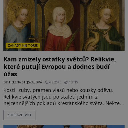
ZÁHADY HISTORIE
Kam zmizely ostatky světců? Relikvie,
které putují Evropou a dodnes budí
úžas
OD
HELENA STEJSKALOVÁ
6.8.2026
1.3TIS
Kosti, zuby, pramen vlasů nebo kousky oděvu.
Relikvie svatých jsou po staletí jedním z
nejcennějších pokladů křesťanského světa. Některé
mají pečlivě doloženou historii, jiné provází
ZOBRAZIT VÍCE
záhady, krádeže i nečekané objevy. Jejich osudy
připomínají dobrodružné romány, přesto se opírají