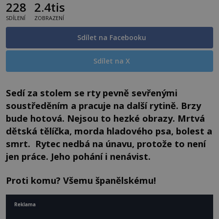
228
2.4tis
SDÍLENÍ
ZOBRAZENÍ
Sdílet na Facebooku
Sdílet na X
Sedí za stolem se rty pevně sevřenými
soustředěním a pracuje na další rytině. Brzy
bude hotová. Nejsou to hezké obrazy. Mrtvá
dětská tělíčka, morda hladového psa, bolest a
smrt. Rytec nedbá na únavu, protože to není
jen práce. Jeho pohání i nenávist.
Proti komu? Všemu španělskému!
Reklama