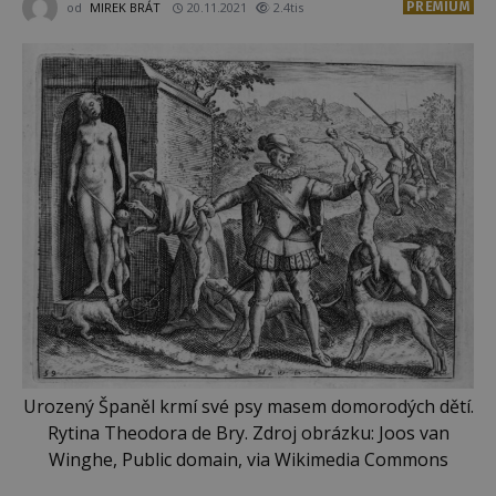
PREMIUM
od
MIREK BRÁT
20.11.2021
2.4tis
Urozený Španěl krmí své psy masem domorodých dětí.
Rytina Theodora de Bry. Zdroj obrázku: Joos van
Winghe, Public domain, via Wikimedia Commons