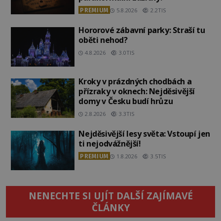
PREMIUM
5.8.2026
2.2TIS
Hororové zábavní parky: Straší tu
oběti nehod?
4.8.2026
3.0TIS
Kroky v prázdných chodbách a
přízraky v oknech: Nejděsivější
domy v Česku budí hrůzu
2.8.2026
3.3TIS
Nejděsivější lesy světa: Vstoupí jen
ti nejodvážnější!
PREMIUM
1.8.2026
3.5TIS
NENECHTE SI UJÍT DALŠÍ ZAJÍMAVÉ
ČLÁNKY