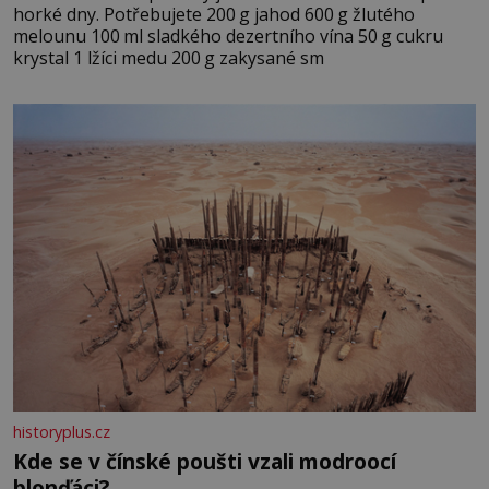
horké dny. Potřebujete 200 g jahod 600 g žlutého
melounu 100 ml sladkého dezertního vína 50 g cukru
krystal 1 lžíci medu 200 g zakysané sm
historyplus.cz
Kde se v čínské poušti vzali modroocí
blonďáci?