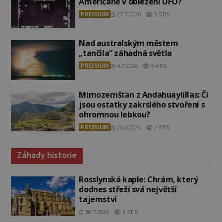
Američané v obležení UFO?
PREMIUM
27.7.2026
3.5TIS
Nad australským městem
„tančila“ záhadná světla
PREMIUM
4.7.2026
3.4TIS
Mimozemšťan z Andahuaylillas: Čí
jsou ostatky zakrslého stvoření s
ohromnou lebkou?
PREMIUM
26.6.2026
2.9TIS
Záhady historie
Rosslynská kaple: Chrám, který
dodnes střeží svá největší
tajemství
30.7.2026
3.5TIS