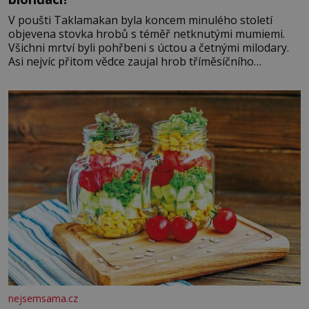
V poušti Taklamakan byla koncem minulého století
objevena stovka hrobů s téměř netknutými mumiemi.
Všichni mrtví byli pohřbeni s úctou a četnými milodary.
Asi nejvíc přitom vědce zaujal hrob tříměsíčního
chlapečka s modrou filcovou čapkou, z níž se draly
blonďaté vlásky. Fakt, že jsou těla dávných lidí nesmírně
dobře zachovalá, přičítají odborníci zdejším klimatickým
podmínkám. Sucho, prosolené písky a extrémně
nejsemsama.cz