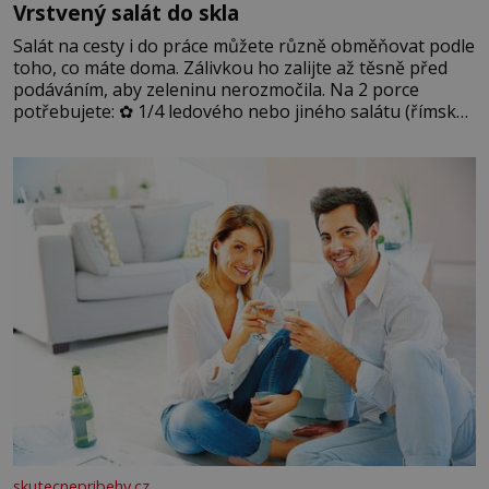
Vrstvený salát do skla
Salát na cesty i do práce můžete různě obměňovat podle
toho, co máte doma. Zálivkou ho zalijte až těsně před
podáváním, aby zeleninu nerozmočila. Na 2 porce
potřebujete: ✿ 1/4 ledového nebo jiného salátu (římský
salát, polníček…) ✿ 1 malá konzerva kukuřice ✿ ½
okurky ✿ 2 rajčata Zálivka: ✿ 4 lžíce olivového oleje ✿ 1
lžíci citronové šťávy ✿ ½ stroužku
skutecnepribehy.cz