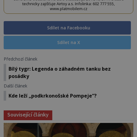
technicky zajišťuje Airtoy a.s. Infolinka: 602 777 555,
www.platmobilem.cz
Sdílet na Facebooku
Sdílet na X
Předchozí článek
Bílý tygr: Legenda o záhadném tanku bez
posádky
Další článek
Kde leží „podkrkonošské Pompeje“?
Související články