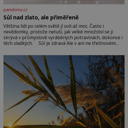
panidomu.cz
Sůl nad zlato, ale přiměřeně
Většina lidí po celém světě jí soli až moc. Často i
nevědomky, protože netuší, jak velké množství se jí
skrývá v průmyslově vyráběných potravinách, dokonce i
těch sladkých. Sůl je zdravá Ale v ani ne třetinovém
množství, než je pro většinu populace běžné. Její
základní složky– sodík a chlór – jsou zásadní pro
správné hospodaření