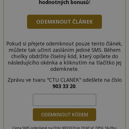
hodnotných bonusů
!
ODEMKNOUT ČLÁNEK
Pokud si přejete odemknout pouze tento článek,
můžete tak učinit zasláním jediné SMS. Během
chvilky obdržíte číselný kód, který opíšete do
následujícího okénka a kliknutím na tlačítko jej
odemknete.
Zprávu ve tvaru "CTU CLANEK" odešlete na číslo
903 33 20
.
ODEMKNOUT KÓDEM
Cena SMS odeslané na číslo 9033320 je 20 Kč vč. DPH. Službu