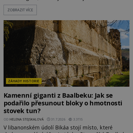
moderní historie. Osmanský admirál Piri Reis roku
ZOBRAZIT VÍCE
1513 kreslí mapu světa, která překvapuje
přesností pobřeží Afriky a Jižní Ameriky. Někteří v
ní vidí důkaz ztracené civilizace nebo dokonce
znalost Antarktidy dávno před jejím objevením.
Jiní tvrdí,
ZÁHADY HISTORIE
Kamenní giganti z Baalbeku: Jak se
podařilo přesunout bloky o hmotnosti
stovek tun?
OD
HELENA STEJSKALOVÁ
31.7.2026
3.3TIS
V libanonském údolí Bikáa stojí místo, které