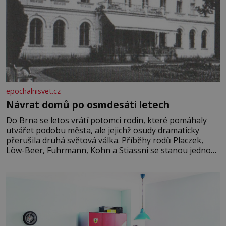
epochalnisvet.cz
Návrat domů po osmdesáti letech
Do Brna se letos vrátí potomci rodin, které pomáhaly
utvářet podobu města, ale jejichž osudy dramaticky
přerušila druhá světová válka. Příběhy rodů Placzek,
Löw-Beer, Fuhrmann, Kohn a Stiassni se stanou jednou
z hlavních dramaturgických linií festivalu židovské
kultury ŠTETL FEST 2026. Některé návraty nejsou
jednoduché. Místa, která si člověk pamatuje z rodinných
vyprávění, už dávno