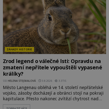
ztracených technologiích či tajemných
materiálech. Moderní metalurgie však ukazuje, že
skutečné vysvětlení je ješt
ZÁHADY HISTORIE
Zrod legend o válečné lsti: Opravdu na
zmatení nepřítele vypouštěli vypasené
králíky?
OD
HELENA STEJSKALOVÁ
3.8.2026
3.3TIS
Město Langenau obléhá ve 14. století nepřátelské
vojsko, zásoby docházejí a obránci stojí na pokraji
kapitulace. Přesto nakonec zvítězí chytrost nad
hrubou silou. Podle staré německé legendy vypustí
ZOBRAZIT VÍCE