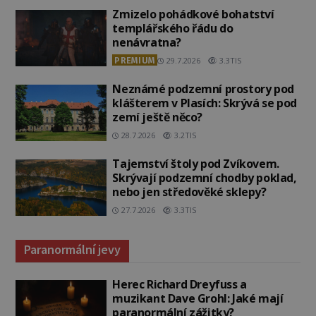
Zmizelo pohádkové bohatství
templářského řádu do
nenávratna?
PREMIUM
29.7.2026
3.3TIS
Neznámé podzemní prostory pod
klášterem v Plasích: Skrývá se pod
zemí ještě něco?
28.7.2026
3.2TIS
Tajemství štoly pod Zvíkovem.
Skrývají podzemní chodby poklad,
nebo jen středověké sklepy?
27.7.2026
3.3TIS
Paranormální jevy
Herec Richard Dreyfuss a
muzikant Dave Grohl: Jaké mají
paranormální zážitky?