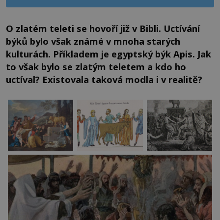
O zlatém teleti se hovoří již v Bibli. Uctívání
býků bylo však známé v mnoha starých
kulturách. Příkladem je egyptský býk Apis. Jak
to však bylo se zlatým teletem a kdo ho
uctíval? Existovala taková modla i v realitě?