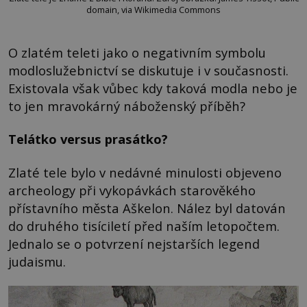
domain, via Wikimedia Commons
O zlatém teleti jako o negativním symbolu
modloslužebnictví se diskutuje i v současnosti.
Existovala však vůbec kdy taková modla nebo je
to jen mravokárný náboženský příběh?
Telátko versus prasátko?
Zlaté tele bylo v nedávné minulosti objeveno
archeology při vykopávkách starověkého
přístavního města Aškelon. Nález byl datován
do druhého tisíciletí před naším letopočtem.
Jednalo se o potvrzení nejstarších legend
judaismu.