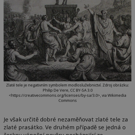
Zlaté tele je negativním symbolem modloslužebnictví. Zdroj obrázku:
Philip De Vere, CC BY-SA 3.0
<https://creativecommons.org/licenses/by-sa/3.0>, via Wikimedia
Commons
Je však určitě dobré nezaměňovat zlaté tele za
zlaté prasátko. Ve druhém případě se jedná o
českou vánoční pověru pocházející ze