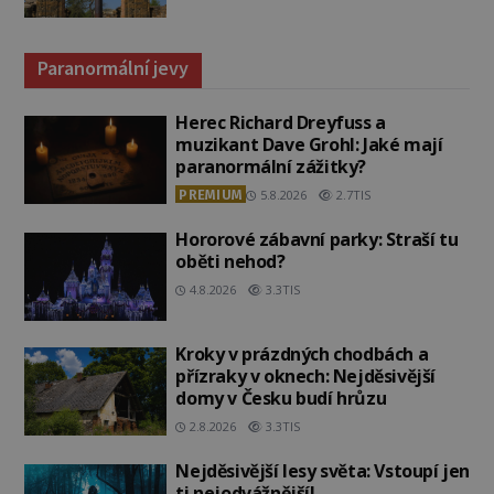
Paranormální jevy
Herec Richard Dreyfuss a
muzikant Dave Grohl: Jaké mají
paranormální zážitky?
PREMIUM
5.8.2026
2.7TIS
Hororové zábavní parky: Straší tu
oběti nehod?
4.8.2026
3.3TIS
Kroky v prázdných chodbách a
přízraky v oknech: Nejděsivější
domy v Česku budí hrůzu
2.8.2026
3.3TIS
Nejděsivější lesy světa: Vstoupí jen
ti nejodvážnější!