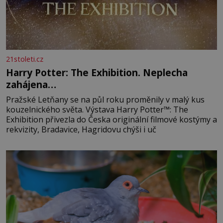
21stoleti.cz
Harry Potter: The Exhibition. Neplecha
zahájena…
Pražské Letňany se na půl roku proměnily v malý kus
kouzelnického světa. Výstava Harry Potter™: The
Exhibition přivezla do Česka originální filmové kostýmy a
rekvizity, Bradavice, Hagridovu chýši i uč