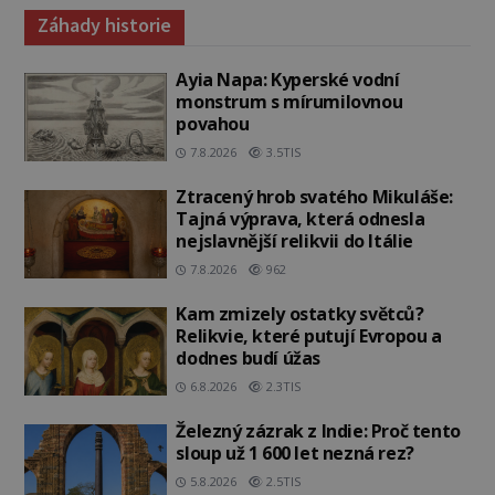
Záhady historie
Ayia Napa: Kyperské vodní
monstrum s mírumilovnou
povahou
7.8.2026
3.5TIS
Ztracený hrob svatého Mikuláše:
Tajná výprava, která odnesla
nejslavnější relikvii do Itálie
7.8.2026
962
Kam zmizely ostatky světců?
Relikvie, které putují Evropou a
dodnes budí úžas
6.8.2026
2.3TIS
Železný zázrak z Indie: Proč tento
sloup už 1 600 let nezná rez?
5.8.2026
2.5TIS