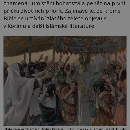
znamená i umístění bohatství a peněz na první
příčku životních priorit. Zajímavé je, že kromě
Bible se uctívání zlatého telete objevuje i
v Koránu a další islámské literatuře.
Zlaté tele je známé z Bible i Koránu. Zdroj obrázku: James Tissot, Public