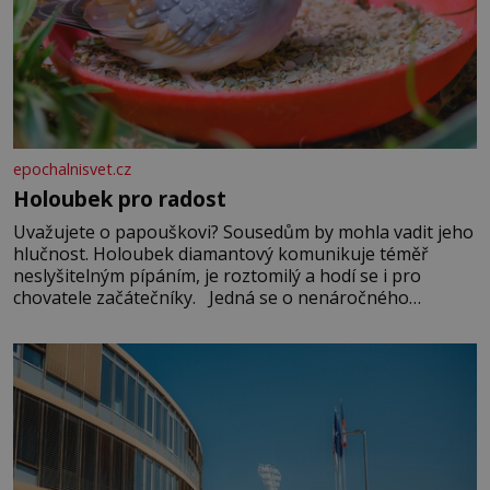
epochalnisvet.cz
Holoubek pro radost
Uvažujete o papouškovi? Sousedům by mohla vadit jeho
hlučnost. Holoubek diamantový komunikuje téměř
neslyšitelným pípáním, je roztomilý a hodí se i pro
chovatele začátečníky. Jedná se o nenáročného
klidného ptáčka, který většinu dne jen posedává. Hodně
času tráví na zemi, kde sbírá zbytky semínek Jeho
domovinou je prakticky celá Austrálie s výjimkou
pobřežní oblasti.