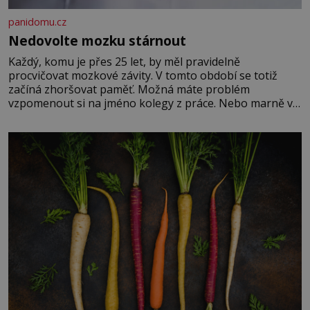
panidomu.cz
Nedovolte mozku stárnout
Každý, komu je přes 25 let, by měl pravidelně
procvičovat mozkové závity. V tomto období se totiž
začíná zhoršovat paměť. Možná máte problém
vzpomenout si na jméno kolegy z práce. Nebo marně v
paměti lovíte název knížky, kterou jste nedávno přečetli.
Je to opravdu tak, s věkem jako kdyby se paměť
rozhodla stávkovat. Cvičte