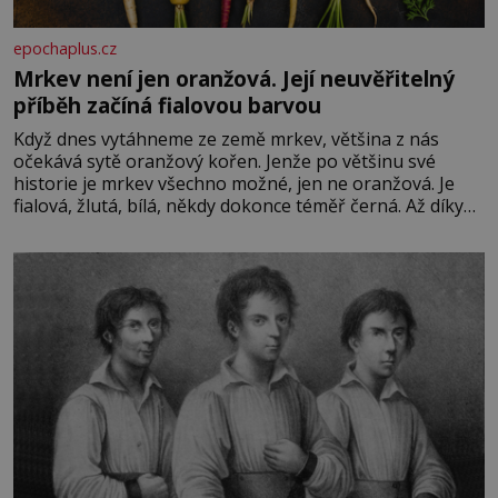
epochaplus.cz
Mrkev není jen oranžová. Její neuvěřitelný
příběh začíná fialovou barvou
Když dnes vytáhneme ze země mrkev, většina z nás
očekává sytě oranžový kořen. Jenže po většinu své
historie je mrkev všechno možné, jen ne oranžová. Je
fialová, žlutá, bílá, někdy dokonce téměř černá. Až díky
stovkám let pečlivého šlechtění se z ní stává zelenina,
bez které si českou zahradu ani nedokážeme představit.
Její příběh je