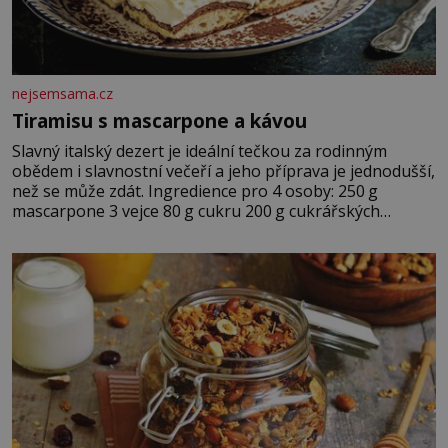
nejsemsama.cz
Tiramisu s mascarpone a kávou
Slavný italský dezert je ideální tečkou za rodinným
obědem i slavnostní večeří a jeho příprava je jednodušší,
než se může zdát. Ingredience pro 4 osoby: 250 g
mascarpone 3 vejce 80 g cukru 200 g cukrářských
piškotů 250 ml silné kávy 2 lžíce amaretta kakao na
posypání Postup: Oddělte žloutky od bílků. Žloutky
vyšlehejte s cukrem do světlé pěny a postupně do nich
vmíchejte mascarpone, aby vznikl hladký