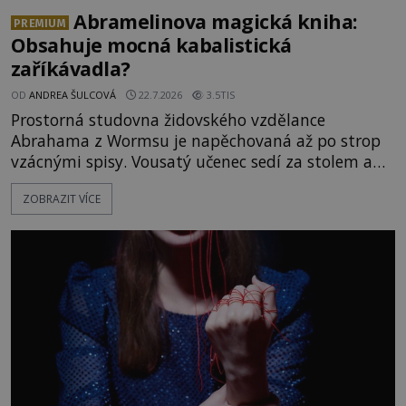
Abramelinova magická kniha:
PREMIUM
Obsahuje mocná kabalistická
zaříkávadla?
OD
ANDREA ŠULCOVÁ
22.7.2026
3.5TIS
Prostorná studovna židovského vzdělance
Abrahama z Wormsu je napěchovaná až po strop
vzácnými spisy. Vousatý učenec sedí za stolem a
před sebou má rozložený jeden z nejzáhadnějších
ZOBRAZIT VÍCE
magických textů. Jde o Abramelinův grimoár, který
sám sepsal. Skutečně do něj zaznamenal mocná
kouzla, jak si někteří myslí, nebo jde o pouhou
pověru? Už šest měsíců pobývá