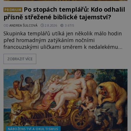
Po stopách templářů: Kdo odhalil
PREMIUM
přísně střežené biblické tajemství?
OD
ANDREA ŠULCOVÁ
2.8.2026
3.6TIS
Skupinka templářů utíká jen několik málo hodin
před hromadným zatýkáním nočními
francouzskými uličkami směrem k nedalekému
přístavu. Jeden z nich má přes ramena ranec s
ZOBRAZIT VÍCE
tajemným obsahem. Kapitán lodi už na ně čeká.
„Dejte to do podpalubí a připravte se. Za chvíli
vyplouváme,“ sdělí jim. „Kam máme namířeno,
kapitáne?“ zeptá se ho jeden z templářů. „Do Sk
NÁBOŽENSTVÍ A OKULTISMUS