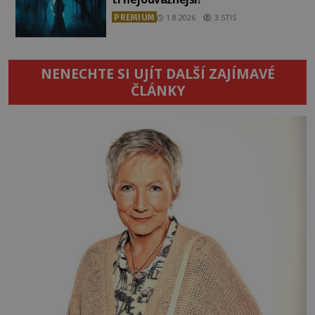
PREMIUM
1.8.2026
3.5TIS
NENECHTE SI UJÍT DALŠÍ ZAJÍMAVÉ
ČLÁNKY