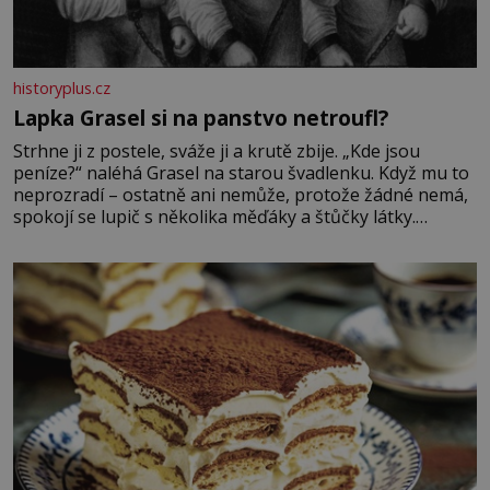
historyplus.cz
Lapka Grasel si na panstvo netroufl?
Strhne ji z postele, sváže ji a krutě zbije. „Kde jsou
peníze?“ naléhá Grasel na starou švadlenku. Když mu to
neprozradí – ostatně ani nemůže, protože žádné nemá,
spokojí se lupič s několika měďáky a štůčky látky.
Zraněná žena pár dní nato umírá. Je to muž nebývale
krutý. Jeho činy budí hrůzu ještě dlouho po jeho smrti