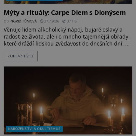
Mýty a rituály: Carpe Diem s Dionýsem
OD
INGRID TŮMOVÁ
27.7.2026
3.1TIS
Věnuje lidem alkoholický nápoj, bujaré oslavy a
radost ze života, ale i o mnoho tajemnější obřady,
které dráždí lidskou zvědavost do dnešních dní. Co
doopravdy představuje bůh, jemuž Římané říkají
ZOBRAZIT VÍCE
Bakchus? Mytologický příběh řeckého boha
Dionýsa není zrovna idylická pohádka. Bůh Zeus jej
zplodí se svou milenkou Semelou, což Diova žena
Héra nemůže nechat b
NÁBOŽENSTVÍ A OKULTISMUS