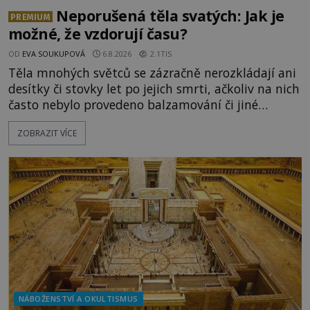
Neporušená těla svatých: Jak je
PREMIUM
možné, že vzdorují času?
OD
EVA SOUKUPOVÁ
6.8.2026
2.1TIS
Těla mnohých světců se zázračně nerozkládají ani
desítky či stovky let po jejich smrti, ačkoliv na nich
často nebylo provedeno balzamování či jiné
pokusy o konzervaci. Neporušené ostatky bývají
ZOBRAZIT VÍCE
považovány za důkaz svatosti zemřelých. Jaké
tajemné síly těla významných náboženských
osobností ochraňují? Na hřbitově u kláštera
Milosrdných
NÁBOŽENSTVÍ A OKULTISMUS