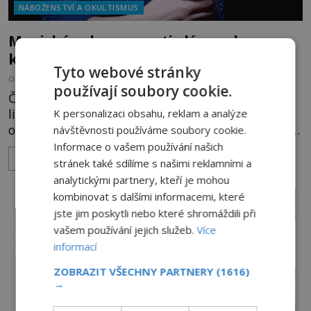
NÁBOŽENSTVÍ A OKULTISMUS
Magická ochrana proti zlému oku,
kterou si oblíbily i celebrity
Tyto webové stránky
OD
EVA SOUKUPOVÁ
20.7.2026
3.1TIS
používají soubory cookie.
Červená stužka uvázaná kolem zápěstí podle
lidové pověrčivosti v některých kulturách
K personalizaci obsahu, reklam a analýze
ochraňuje svého nositele před zlým okem, kletbou,
návštěvnosti používáme soubory cookie.
která může přivodit neštěstí či nemoc. S tímto
Informace o vašem používání našich
ZOBRAZIT VÍCE
nenápadným symbolem magické ochrany lze
stránek také sdílíme s našimi reklamními a
občas spatřit i různé celebrity včetně Madonny
analytickými partnery, kteří je mohou
nebo Leonarda DiCapria. Na Blízkém východě a v
kombinovat s dalšími informacemi, které
židovských komunitách po celém světě, je
jste jim poskytli nebo které shromáždili při
vašem používání jejich služeb.
Více
informací
ZOBRAZIT VŠECHNY PARTNERY
(1616)
→