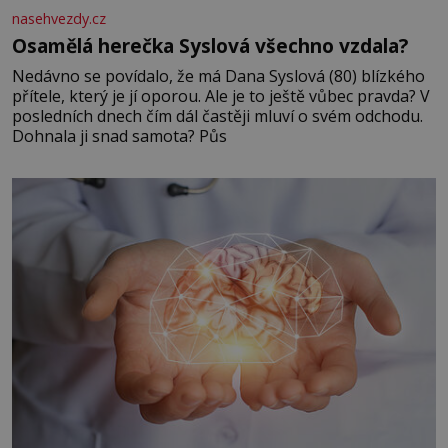
nasehvezdy.cz
Osamělá herečka Syslová všechno vzdala?
Nedávno se povídalo, že má Dana Syslová (80) blízkého
přítele, který je jí oporou. Ale je to ještě vůbec pravda? V
posledních dnech čím dál častěji mluví o svém odchodu.
Dohnala ji snad samota? Půs