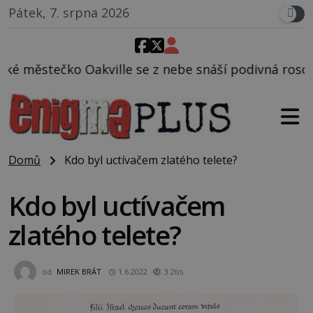
Pátek, 7. srpna 2026
e z nebe snáší podivná rosolovitá látka neznámého 
Domů
Kdo byl uctívačem zlatého telete?
Kdo byl uctívačem
zlatého telete?
od
MIREK BRÁT
1.6.2022
3.2tis