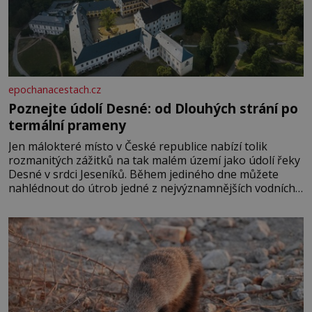
epochanacestach.cz
Poznejte údolí Desné: od Dlouhých strání po
termální prameny
Jen málokteré místo v České republice nabízí tolik
rozmanitých zážitků na tak malém území jako údolí řeky
Desné v srdci Jeseníků. Během jediného dne můžete
nahlédnout do útrob jedné z nejvýznamnějších vodních
elektráren v Evropě, vydat se na horské hřebeny, projet
se na koloběžce a den zakončit poznáváním památek ve
Velkých Losinách nebo v termálním