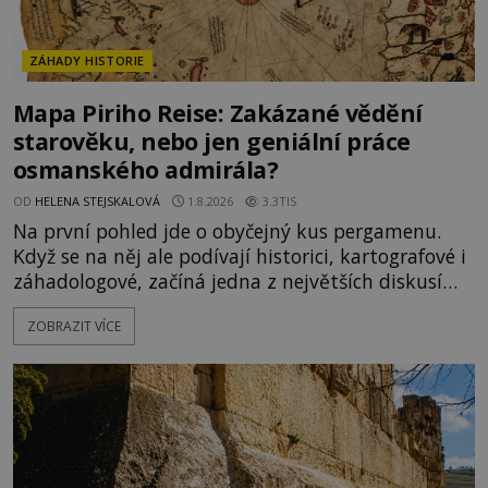
ZÁHADY HISTORIE
Mapa Piriho Reise: Zakázané vědění
starověku, nebo jen geniální práce
osmanského admirála?
OD
HELENA STEJSKALOVÁ
1.8.2026
3.3TIS
Na první pohled jde o obyčejný kus pergamenu.
Když se na něj ale podívají historici, kartografové i
záhadologové, začíná jedna z největších diskusí
moderní historie. Osmanský admirál Piri Reis roku
ZOBRAZIT VÍCE
1513 kreslí mapu světa, která překvapuje
přesností pobřeží Afriky a Jižní Ameriky. Někteří v
ní vidí důkaz ztracené civilizace nebo dokonce
znalost Antarktidy dávno před jejím objevením.
Jiní tvrdí,