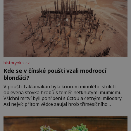
historyplus.cz
Kde se v čínské poušti vzali modroocí
blonďáci?
V poušti Taklamakan byla koncem minulého století
objevena stovka hrobů s téměř netknutými mumiemi.
Všichni mrtví byli pohřbeni s úctou a četnými milodary.
Asi nejvíc přitom vědce zaujal hrob tříměsíčního
chlapečka s modrou filcovou čapkou, z níž se draly
blonďaté vlásky. Fakt, že jsou těla dávných lidí nesmírně
dobře zachovalá, přičítají odborníci zdejším klimatickým
podmínkám. Sucho, prosolené písky a extrémně