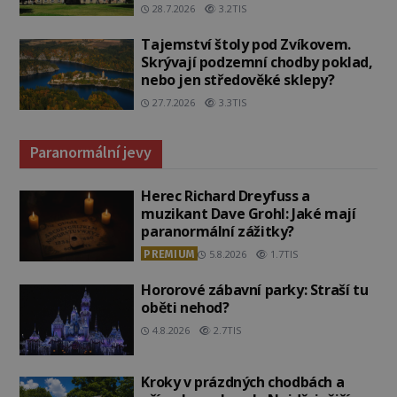
28.7.2026
3.2TIS
Tajemství štoly pod Zvíkovem.
Skrývají podzemní chodby poklad,
nebo jen středověké sklepy?
27.7.2026
3.3TIS
Paranormální jevy
Herec Richard Dreyfuss a
muzikant Dave Grohl: Jaké mají
paranormální zážitky?
PREMIUM
5.8.2026
1.7TIS
Hororové zábavní parky: Straší tu
oběti nehod?
4.8.2026
2.7TIS
Kroky v prázdných chodbách a