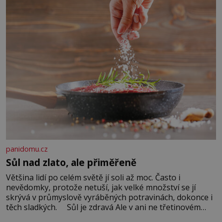
panidomu.cz
Sůl nad zlato, ale přiměřeně
Většina lidí po celém světě jí soli až moc. Často i
nevědomky, protože netuší, jak velké množství se jí
skrývá v průmyslově vyráběných potravinách, dokonce i
těch sladkých. Sůl je zdravá Ale v ani ne třetinovém
množství, než je pro většinu populace běžné. Její