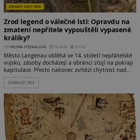
ZÁHADY HISTORIE
Zrod legend o válečné lsti: Opravdu na
zmatení nepřítele vypouštěli vypasené
králíky?
OD
HELENA STEJSKALOVÁ
3.8.2026
3.1TIS
Město Langenau obléhá ve 14. století nepřátelské
vojsko, zásoby docházejí a obránci stojí na pokraji
kapitulace. Přesto nakonec zvítězí chytrost nad
hrubou silou. Podle staré německé legendy vypustí
ZOBRAZIT VÍCE
obyvatelé za hradby dobře živeného králíka, aby
nepřítele přesvědčili, že uvnitř města je jídla stále
dost. Čas pracuje pro obléhatele. Ve městě ubývají
zásoby a každý den znamená další porci strádá