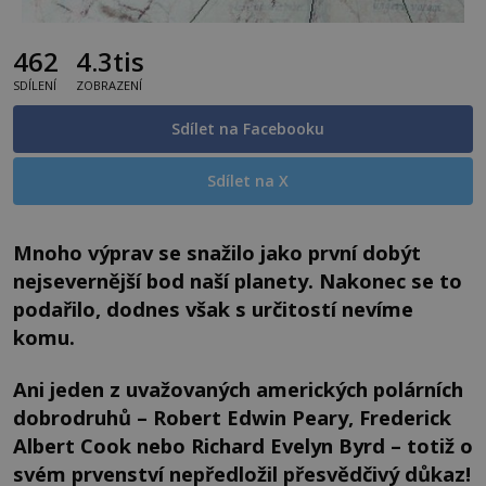
462
4.3tis
SDÍLENÍ
ZOBRAZENÍ
Sdílet na Facebooku
Sdílet na X
Mnoho výprav se snažilo jako první dobýt
nejsevernější bod naší planety. Nakonec se to
podařilo, dodnes však s určitostí nevíme
komu.
Ani jeden z uvažovaných amerických polárních
dobrodruhů – Robert Edwin Peary, Frederick
Albert Cook nebo Richard Evelyn Byrd – totiž o
svém prvenství nepředložil přesvědčivý důkaz!