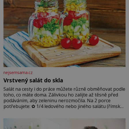
nejsemsama.cz
Vrstvený salát do skla
Salát na cesty i do práce můžete různě obměňovat podle
toho, co máte doma. Zálivkou ho zalijte až těsně před
podáváním, aby zeleninu nerozmočila. Na 2 porce
potřebujete: ✿ 1/4 ledového nebo jiného salátu (římský
salát, polníček…) ✿ 1 malá konzerva kukuřice ✿ ½
okurky ✿ 2 rajčata Zálivka: ✿ 4 lžíce olivového oleje ✿ 1
lžíci citronové šťávy ✿ ½ stroužku