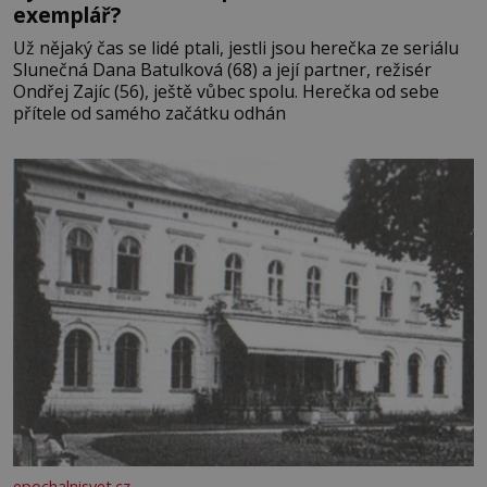
exemplář?
Už nějaký čas se lidé ptali, jestli jsou herečka ze seriálu
Slunečná Dana Batulková (68) a její partner, režisér
Ondřej Zajíc (56), ještě vůbec spolu. Herečka od sebe
přítele od samého začátku odhán
epochalnisvet.cz