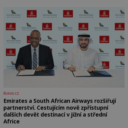
skromná, ale užitečná rostlina provází člověka už tisíce
let. Většina lidí vnímá rákos jen jako obyčejnou kulisu
letního koupání. Stačí se však podívat
iluxus.cz
Emirates a South African Airways rozšiřují
partnerství. Cestujícím nově zpřístupní
dalších devět destinací v jižní a střední
Africe