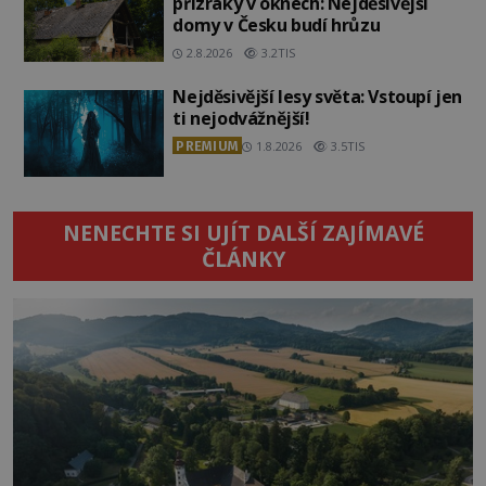
přízraky v oknech: Nejděsivější
domy v Česku budí hrůzu
2.8.2026
3.2TIS
Nejděsivější lesy světa: Vstoupí jen
ti nejodvážnější!
PREMIUM
1.8.2026
3.5TIS
NENECHTE SI UJÍT DALŠÍ ZAJÍMAVÉ
ČLÁNKY