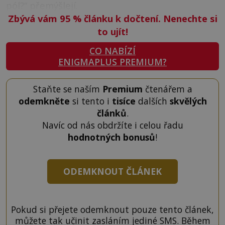
pól?“ přemýšlejí.
Zbývá vám 95
%
článku k dočtení. Nenechte si
to ujít!
CO NABÍZÍ
ENIGMAPLUS PREMIUM?
Staňte se naším
Premium
čtenářem a
odemkněte
si tento i
tisíce
dalších
skvělých
článků
.
Navíc od nás obdržíte i celou řadu
hodnotných bonusů
!
ODEMKNOUT ČLÁNEK
Pokud si přejete odemknout pouze tento článek,
můžete tak učinit zasláním jediné SMS. Během