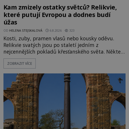
Kam zmizely ostatky světců? Relikvie,
které putují Evropou a dodnes budí
úžas
OD
HELENA STEJSKALOVÁ
6.8.2026
323
Kosti, zuby, pramen vlasů nebo kousky oděvu.
Relikvie svatých jsou po staletí jedním z
nejcennějších pokladů křesťanského světa. Některé
mají pečlivě doloženou historii, jiné provází
ZOBRAZIT VÍCE
záhady, krádeže i nečekané objevy. Jejich osudy
připomínají dobrodružné romány, přesto se opírají
o skutečné historické události. Ve středověké
Evropě mají relikvie mimořádnou hodnotu. Nejsou
jen předmětem úcty