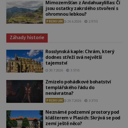
Mimozemšťan z Andahuaylillas: Čí
jsou ostatky zakrslého stvoření s
ohromnou lebkou?
PREMIUM
26.6.2026
2.9TIS
Záhady historie
Rosslynská kaple: Chrám, který
dodnes střeží svá největší
tajemství
30.7.2026
3.5TIS
Zmizelo pohádkové bohatství
templářského řádu do
nenávratna?
PREMIUM
29.7.2026
3.3TIS
Neznámé podzemní prostory pod
klášterem v Plasích: Skrývá se pod
zemí ještě něco?