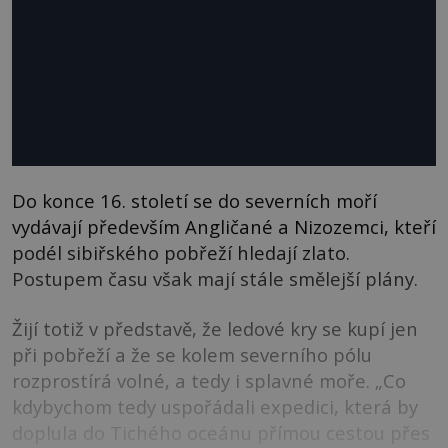
Do konce 16. století se do severních moří
vydávají především Angličané a Nizozemci, kteří
podél sibiřského pobřeží hledají zlato.
Postupem času však mají stále smělejší plány.
Žijí totiž v představě, že ledové kry se kupí jen
při pobřeží a že se kolem severního pólu
rozprostírá volné, a tedy i splavné moře. „Co
kdybychom tedy uspořádali expedici, která by
doplula do Tichého oceánu přímou cestou přes