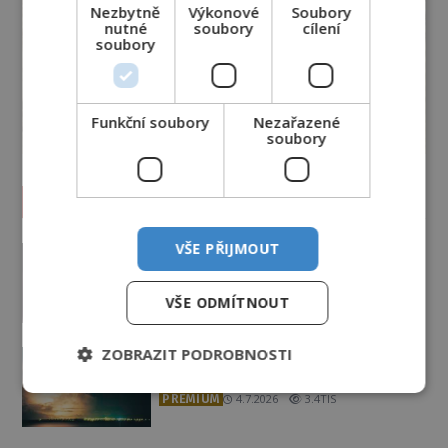
Nezbytně
Výkonové
Soubory
nutné
soubory
cílení
soubory
Funkční soubory
Nezařazené
soubory
Vesmír a technologie
Podivné události roku 2023: Jsou
VŠE PŘIJMOUT
Američané v obležení UFO?
PREMIUM
27.7.2026
3.5TIS
VŠE ODMÍTNOUT
Nad australským městem
ZOBRAZIT PODROBNOSTI
„tančila“ záhadná světla
PREMIUM
4.7.2026
3.4TIS