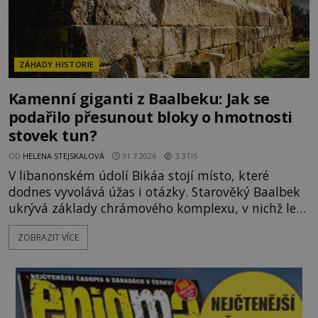
ZÁHADY HISTORIE
Kamenní giganti z Baalbeku: Jak se
podařilo přesunout bloky o hmotnosti
stovek tun?
OD
HELENA STEJSKALOVÁ
31.7.2026
3.3TIS
V libanonském údolí Bikáa stojí místo, které
dodnes vyvolává úžas i otázky. Starověký Baalbek
ukrývá základy chrámového komplexu, v nichž leží
kameny tak obrovské, že se zdá téměř nemožné je
ZOBRAZIT VÍCE
přesunout. Některé bloky váží kolem tisíce tun,
jeden z nedávno prozkoumaných kamenných
kolosů dokonce odhadem až 1650 tun. Jak lidé bez
moderních strojů dokázali takové giganty vytesat,
dopravit a přesně u