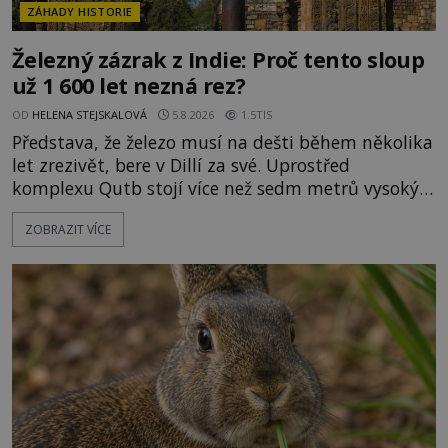
ZÁHADY HISTORIE
Železný zázrak z Indie: Proč tento sloup
už 1 600 let nezná rez?
OD
HELENA STEJSKALOVÁ
5.8.2026
1.5TIS
Představa, že železo musí na dešti během několika
let zrezivět, bere v Dillí za své. Uprostřed
komplexu Qutb stojí více než sedm metrů vysoký
železný sloup, který už přibližně 1 600 let odolává
ZOBRAZIT VÍCE
počasí s jen nepatrnými stopami koroze. Jeho
mimořádná trvanlivost dlouho živí legendy o
ztracených technologiích či tajemných
materiálech. Moderní metalurgie však ukazuje, že
skutečné vysvětlení je ješt