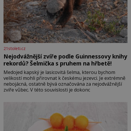
21stoleti.cz
Nejodvážnější zvíře podle Guinnessovy knihy
rekordů? Šelmička s pruhem na hřbetě!
Medojed kapský je lasicovitá šelma, kterou bychom
velikostí mohli přirovnat k českému jezevci. Je extrémně
nebojácná, ostatně bývá označována za nejodvážnější
zvíře vůbec. V této souvislosti je dokonc