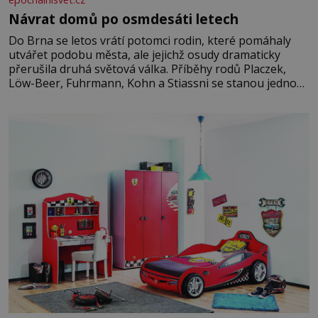
Návrat domů po osmdesáti letech
Do Brna se letos vrátí potomci rodin, které pomáhaly
utvářet podobu města, ale jejichž osudy dramaticky
přerušila druhá světová válka. Příběhy rodů Placzek,
Löw-Beer, Fuhrmann, Kohn a Stiassni se stanou jednou
z hlavních dramaturgických linií festivalu židovské
kultury ŠTETL FEST 2026. Některé návraty nejsou
jednoduché. Místa, která si člověk pamatuje z rodinných
vyprávění, už dávno