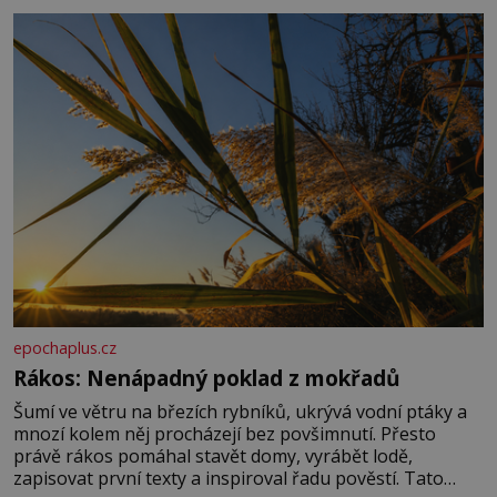
základní složky– sodík a chlór – jsou zásadní pro
správné hospodaření
epochaplus.cz
Rákos: Nenápadný poklad z mokřadů
Šumí ve větru na březích rybníků, ukrývá vodní ptáky a
mnozí kolem něj procházejí bez povšimnutí. Přesto
právě rákos pomáhal stavět domy, vyrábět lodě,
zapisovat první texty a inspiroval řadu pověstí. Tato