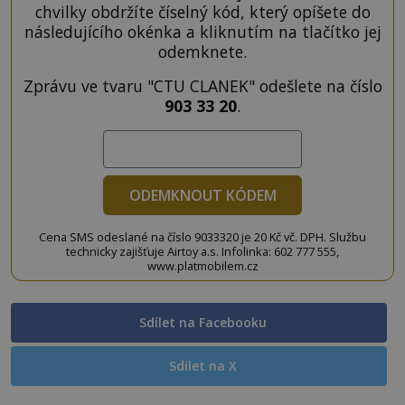
chvilky obdržíte číselný kód, který opíšete do
následujícího okénka a kliknutím na tlačítko jej
odemknete.
Zprávu ve tvaru "CTU CLANEK" odešlete na číslo
903 33 20
.
ODEMKNOUT KÓDEM
Cena SMS odeslané na číslo 9033320 je 20 Kč vč. DPH. Službu
technicky zajišťuje Airtoy a.s. Infolinka: 602 777 555,
www.platmobilem.cz
Sdílet na Facebooku
Sdílet na X