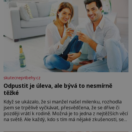
skutecnepribehy.cz
Odpustit je úleva, ale bývá to nesmírně
těžké
Když se ukázalo, že si manžel našel milenku, rozhodla
jsem se trpělivě vyčkávat, přesvědčena, že se dříve či
později vrátí k rodině. Možná je to jedna z nejtěžších věcí
na světě. Ale každý, kdo s tím má nějaké zkušenosti, se
zapřísahá, že pokud odpustíte, znatelně se vám uleví.
Když se ke mně doneslo, že si manžel pořídil milenku,