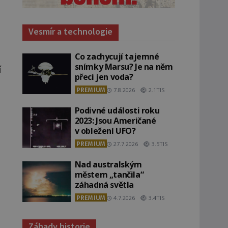
Vesmír a technologie
Co zachycují tajemné
snímky Marsu? Je na něm
í
přeci jen voda?
PREMIUM
7.8.2026
2.1TIS
Podivné události roku
2023: Jsou Američané
v obležení UFO?
PREMIUM
27.7.2026
3.5TIS
Nad australským
městem „tančila“
záhadná světla
PREMIUM
4.7.2026
3.4TIS
Záhady historie