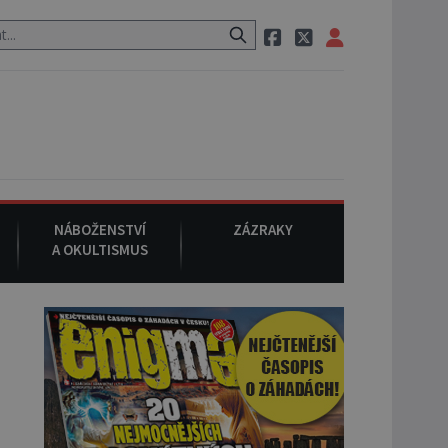
 po cestě utíká zvláštní psovitá šelma, údajně bájná čupakabra.
NÁBOŽENSTVÍ
ZÁZRAKY
A OKULTISMUS