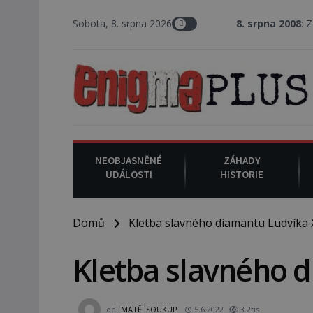
Sobota, 8. srpna 2026
8. srpna 2008
: Zástupce šerifa 
NEOBJASNĚNÉ
ZÁHADY
UDÁLOSTI
HISTORIE
Domů
Kletba slavného diamantu Ludvíka X
Kletba slavného d
od
MATĚJ SOUKUP
5.6.2022
3.2tis