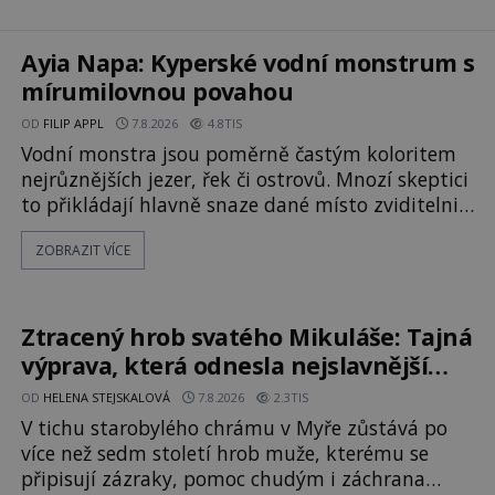
Ayia Napa: Kyperské vodní monstrum s
mírumilovnou povahou
OD
FILIP APPL
7.8.2026
4.8TIS
Vodní monstra jsou poměrně častým koloritem
nejrůznějších jezer, řek či ostrovů. Mnozí skeptici
to přikládají hlavně snaze dané místo zviditelnit
a přitáhnout k němu pozornost záhadám
ZOBRAZIT VÍCE
nakloněných turistů. Je to také případ
kyperského tvora jménem Ayia Napa? Nebo se
může za legendami o něm ukrývat nějaký
pravdivý základ? V blízkosti Mysu Greco, jak se
Ztracený hrob svatého Mikuláše: Tajná
přez
výprava, která odnesla nejslavnější
relikvii do Itálie
OD
HELENA STEJSKALOVÁ
7.8.2026
2.3TIS
V tichu starobylého chrámu v Myře zůstává po
více než sedm století hrob muže, kterému se
připisují zázraky, pomoc chudým i záchrana