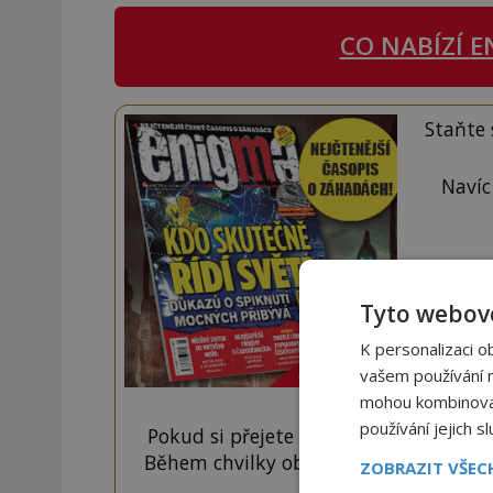
CO NABÍZÍ
E
Staňte
Navíc
Tyto webové
K personalizaci o
vašem používání na
mohou kombinovat 
používání jejich s
Pokud si přejete odemknout pouze ten
Během chvilky obdržíte číselný kód, k
ZOBRAZIT VŠE
tlačí