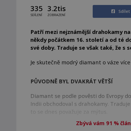
335
3.2tis
Sdíle
SDÍLENÍ
ZOBRAZENÍ
Patří mezi nejznámější drahokamy na 
někdy počátkem 16. století a od té d
své doby. Traduje se však také, že s s
Je skutečně modrý diamant o váze více
PŮVODNĚ BYL DVAKRÁT VĚTŠÍ
Diamant se podle pověsti do Evropy do
Indii obchodoval s drahokamy. Traduje 
to se dnes považuje za mýtus.
Zbývá vám 91
%
člán