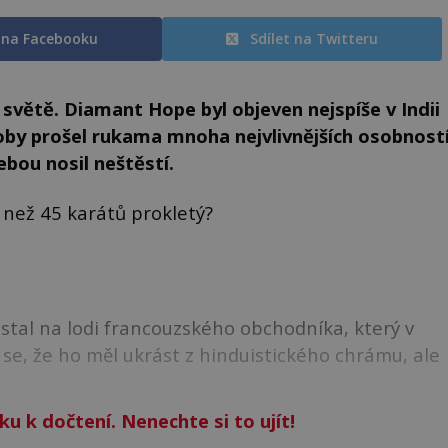
t na Facebooku
Sdílet na Twitteru
světě. Diamant Hope byl objeven nejspíše v Indii
oby prošel rukama mnoha nejvlivnějších osobnost
ebou nosil neštěstí.
 než 45 karátů prokletý?
stal na lodi francouzského obchodníka, který v
se, že ho měl ukrást z hinduistického chrámu, ale
ku k dočtení. Nenechte si to ujít!