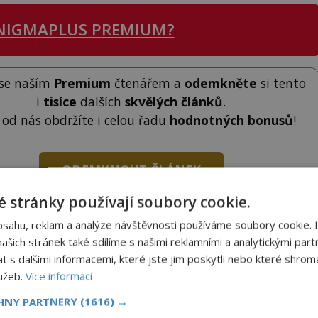
NIGMAPLUS PREMIUM?
 se naším
Premium
čtenářem a
odemkněte
si tento
i
tisíce
dalších
skvělých článků
.
 od nás obdržíte i celou řadu
hodnotných bonusů
!
ODEMKNOUT ČLÁNEK
 stránky používají soubory cookie.
bsahu, reklam a analýze návštěvnosti používáme soubory cookie. 
šich stránek také sdílíme s našimi reklamními a analytickými partn
s dalšími informacemi, které jste jim poskytli nebo které shromá
lužeb.
Více informací
to článek, můžete tak učinit zasláním jediné SMS.
terý opíšete do následujícího okénka a kliknutím na
CHNY PARTNERY
(1616) →
tko jej odemknete.