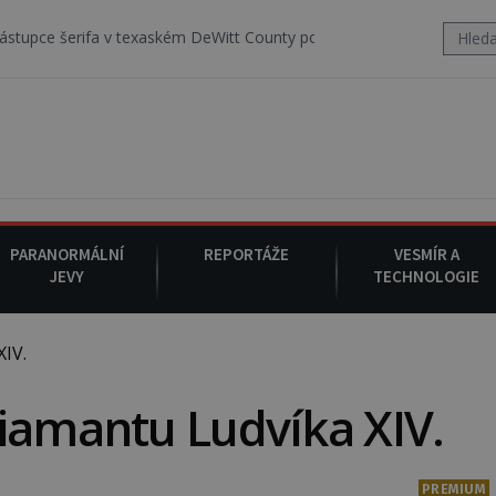
v texaském DeWitt County pořizuje video, na kterém před jeho vozem
PARANORMÁLNÍ
REPORTÁŽE
VESMÍR A
JEVY
TECHNOLOGIE
IV.
iamantu Ludvíka XIV.
PREMIUM