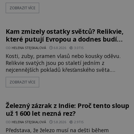
námořníků v bouřích. Pak ale přichází rok 1087 a
ZOBRAZIT VÍCE
klidné místo se mění v dějiště podivné noční
výpravy. Skupina italských námořníků otevírá
hrob svatého Mikuláše a odváží jeho ostatky přes
moře do Bari. Je to zbožná záchrana před
Kam zmizely ostatky světců? Relikvie,
nebezpečím, nebo promyšlená krádež,
které putují Evropou a dodnes budí
úžas
OD
HELENA STEJSKALOVÁ
6.8.2026
3.0TIS
Kosti, zuby, pramen vlasů nebo kousky oděvu.
Relikvie svatých jsou po staletí jedním z
nejcennějších pokladů křesťanského světa.
Některé mají pečlivě doloženou historii, jiné
ZOBRAZIT VÍCE
provází záhady, krádeže i nečekané objevy. Jejich
osudy připomínají dobrodružné romány, přesto
se opírají o skutečné historické události. Ve
středověké Evropě mají relikvie mimořádnou
Železný zázrak z Indie: Proč tento sloup
hodnotu. Nejsou jen předmětem úcty
už 1 600 let nezná rez?
OD
HELENA STEJSKALOVÁ
5.8.2026
2.9TIS
Představa, že železo musí na dešti během